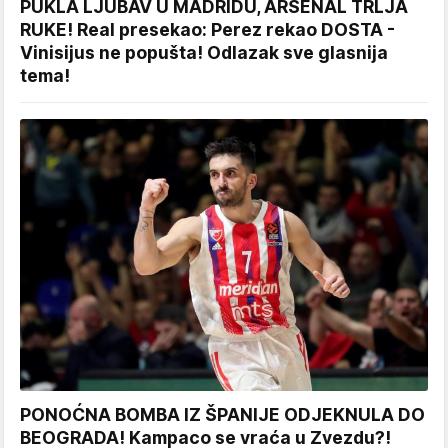
PUKLA LJUBAV U MADRIDU, ARSENAL TRLJA
RUKE! Real presekao: Perez rekao DOSTA -
Vinisijus ne popušta! Odlazak sve glasnija
tema!
PONOĆNA BOMBA IZ ŠPANIJE ODJEKNULA DO
BEOGRADA! Kampaco se vraća u Zvezdu?!