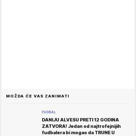
MOŽDA ĆE VAS ZANIMATI
FUDBAL
DANIJU ALVESU PRETI 12 GODINA
ZATVORA! Jedan od najtrofejnijih
fudbalera bi mogao da TRUNE U