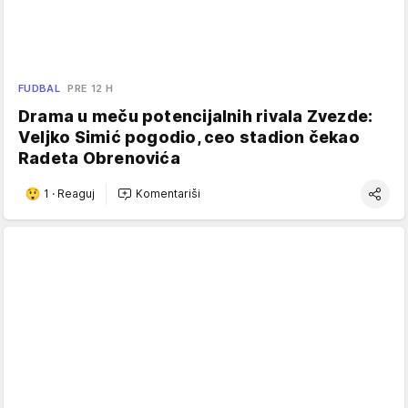
FUDBAL
PRE 12 H
Drama u meču potencijalnih rivala Zvezde:
Veljko Simić pogodio, ceo stadion čekao
Radeta Obrenovića
1
·
Reaguj
Komentariši