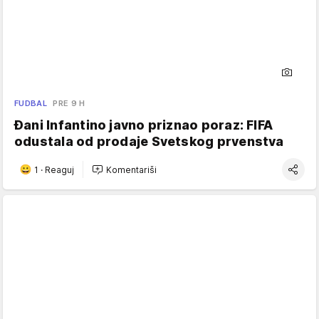
FUDBAL
PRE 9 H
Đani Infantino javno priznao poraz: FIFA
odustala od prodaje Svetskog prvenstva
1
·
Reaguj
Komentariši