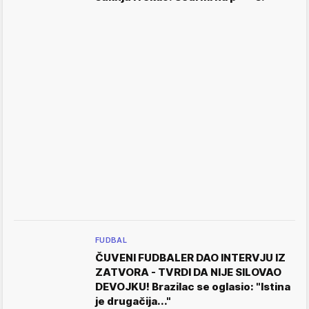
FUDBAL
ČUVENI FUDBALER DAO INTERVJU IZ
ZATVORA - TVRDI DA NIJE SILOVAO
DEVOJKU! Brazilac se oglasio: "Istina
je drugačija..."