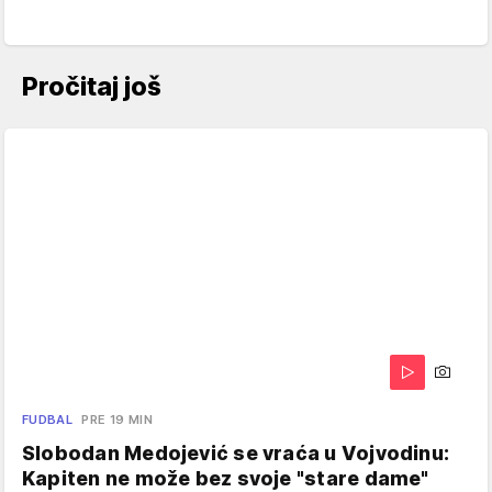
Pročitaj još
FUDBAL
PRE 19 MIN
Slobodan Medojević se vraća u Vojvodinu:
Kapiten ne može bez svoje "stare dame"