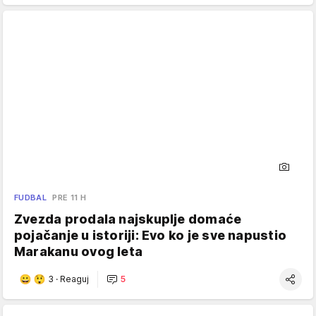
FUDBAL
PRE 11 H
Zvezda prodala najskuplje domaće
pojačanje u istoriji: Evo ko je sve napustio
Marakanu ovog leta
3
·
Reaguj
5