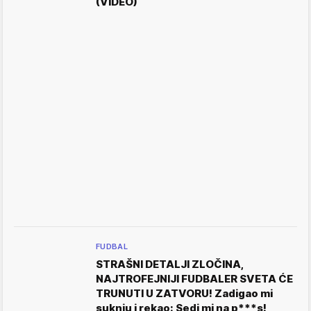
(VIDEO)
FUDBAL
STRAŠNI DETALJI ZLOČINA,
NAJTROFEJNIJI FUDBALER SVETA ĆE
TRUNUTI U ZATVORU! Zadigao mi
suknju i rekao: Sedi mi na p***s!