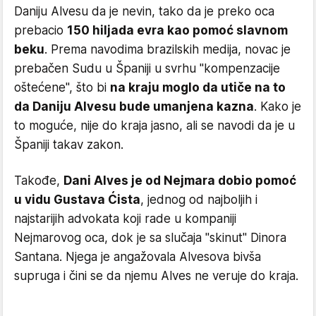
Daniju Alvesu da je nevin, tako da je preko oca
prebacio
150 hiljada evra kao pomoć slavnom
beku
. Prema navodima brazilskih medija, novac je
prebačen Sudu u Španiji u svrhu "kompenzacije
oštećene", što bi
na kraju moglo da utiče na to
da Daniju Alvesu bude umanjena kazna
. Kako je
to moguće, nije do kraja jasno, ali se navodi da je u
Španiji takav zakon.
Takođe,
Dani Alves je od Nejmara dobio pomoć
u vidu Gustava Ćista
, jednog od najboljih i
najstarijih advokata koji rade u kompaniji
Nejmarovog oca, dok je sa slučaja "skinut" Dinora
Santana. Njega je angažovala Alvesova bivša
supruga i čini se da njemu Alves ne veruje do kraja.