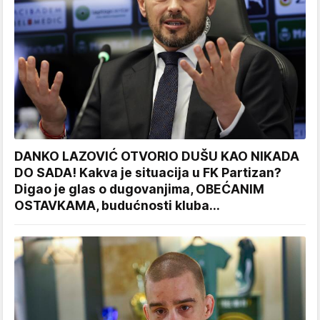
DANKO LAZOVIĆ OTVORIO DUŠU KAO NIKADA
DO SADA! Kakva je situacija u FK Partizan?
Digao je glas o dugovanjima, OBEĆANIM
OSTAVKAMA, budućnosti kluba...