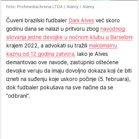
Foto: Profimedia/Arena LTDA / Alamy / Alamy
Čuveni brazilski fudbaler
Dani Alves
već skoro
godinu dana se nalazi u pritvoru zbog
navodnog
silovanja jedne devojke u noćnom klubu u Barseloni
krajem 2022, a advokati su tražili
maksimalnu
kaznu od 12 godina zatvora.
Iako je Alves
demantovao ove navode, zastupnici oštećene
devojke veruju da imaju dovoljno dokaza koji će biti
izneti na suđenju koje uskoro počinje (5. februara),
dok fudbaler pokušava na sve načine da se
"odbrani".