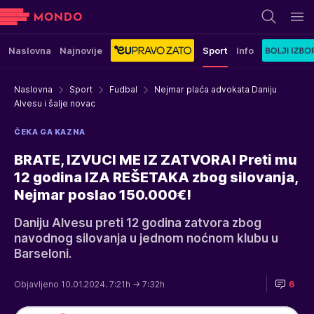
Naslovna
Najnovije
Sport
Info
Naslovna
Sport
Fudbal
Nejmar plaća advokata Daniju
Alvesu i šalje novac
ČEKA GA KAZNA
BRATE, IZVUCI ME IZ ZATVORA! Preti mu
12 godina IZA REŠETAKA zbog silovanja,
Nejmar poslao 150.000€!
Daniju Alvesu preti 12 godina zatvora zbog
navodnog silovanja u jednom noćnom klubu u
Barseloni.
Objavljeno 10.01.2024. 7:21h
→ 7:32h
6