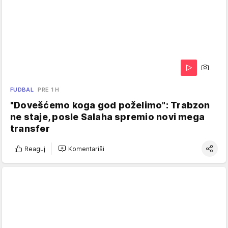
FUDBAL
PRE 1 H
"Dovešćemo koga god poželimo": Trabzon
ne staje, posle Salaha spremio novi mega
transfer
Reaguj
Komentariši