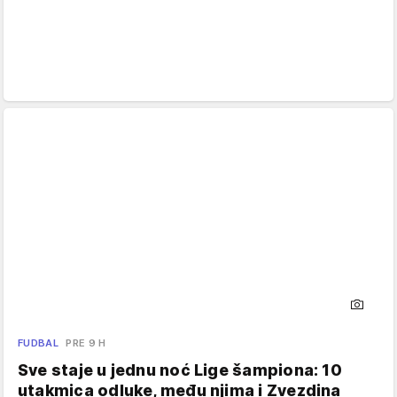
FUDBAL
PRE 9 H
Sve staje u jednu noć Lige šampiona: 10
utakmica odluke, među njima i Zvezdina