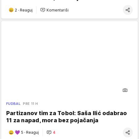
2
·
Reaguj
Komentariši
FUDBAL
PRE 11 H
Partizanov tim za Tobol: Saša Ilić odabrao
11 za napad, mora bez pojačanja
5
·
Reaguj
4