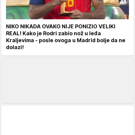
NIKO NIKADA OVAKO NIJE PONIZIO VELIKI
REAL! Kako je Rodri zabio nož u leđa
Kraljevima - posle ovoga u Madrid bolje da ne
dolazi!