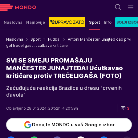
Naslovna
Najnovije
Sport
Info
Naslovna
Sport
Fudbal
Antoni Mančester junajted dao prvi
gol trećeligašu, ućutkava kritičare
SVI SE SMEJU PROMAŠAJU
MANČESTER JUNAJTEDA! Ućutkavao
kritičare protiv TREĆELIGAŠA (FOTO)
Začuđujuća reakcija Brazilca u dresu "crvenih
đavola"
Objavljeno 28.01.2024. 20:52h
→ 20:59h
3
Dodajte MONDO u vaš Google izbor