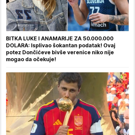
BITKA LUKE I ANAMARIJE ZA 50.000.000
DOLARA: Isplivao šokantan podatak! Ovaj
potez Dončićeve bivše verenice niko nije
mogao da očekuje!