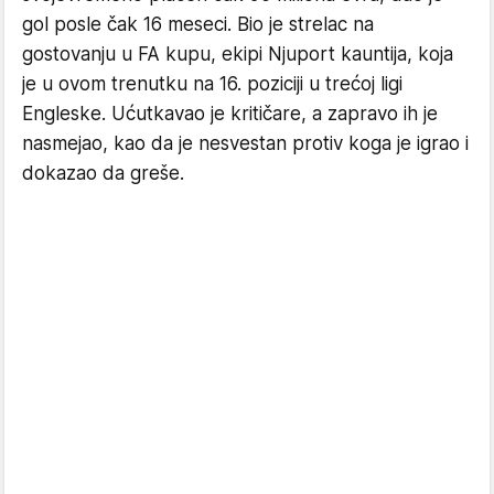
gol posle čak 16 meseci. Bio je strelac na
gostovanju u FA kupu, ekipi Njuport kauntija, koja
je u ovom trenutku na 16. poziciji u trećoj ligi
Engleske. Ućutkavao je kritičare, a zapravo ih je
nasmejao, kao da je nesvestan protiv koga je igrao i
dokazao da greše.