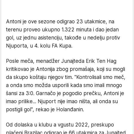
Antoni je ove sezone odigrao 23 utakmice, na
terenu proveo ukupno 1.322 minuta i dao jedan
gol, uz jednu asistenciju, takođe u nedelju protiv
Njuporta, u 4. kolu FA Kupa.
Posle meča, menadžer Junajteda Erik Ten Hag
kritikovao je Antonija zbog promašaja, koji su mogli
da skupo koštaju njegov tim. "Kontrolisali smo meč,
a onda smo možda usporili kada smo imali mnogo
šansi za 3:0. Garnačo je pogodio prečku, Antoni je
imao prilike... Njuport nije imao ništa, ali onda su
postigli gol", rekao je Holanđanin.
Od dolaska u klubu a vgustu 2022, preskupo
plaćeni Brazilac odigrao je 66 utakmica za Junajted