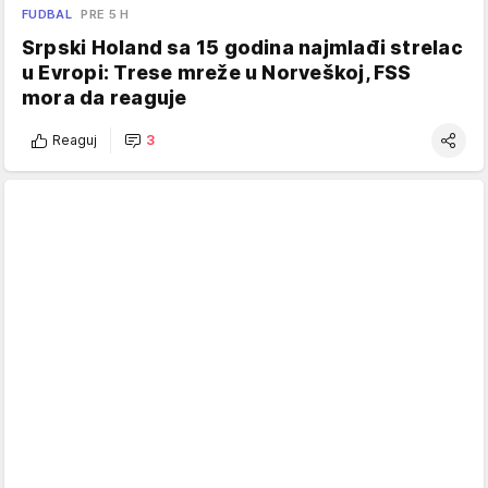
FUDBAL
PRE 5 H
Srpski Holand sa 15 godina najmlađi strelac
u Evropi: Trese mreže u Norveškoj, FSS
mora da reaguje
Reaguj
3