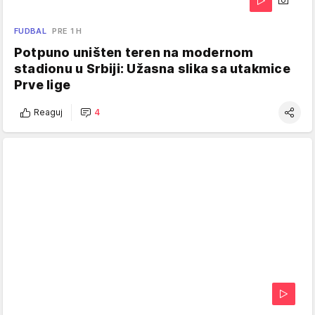
FUDBAL
PRE 1 H
Potpuno uništen teren na modernom
stadionu u Srbiji: Užasna slika sa utakmice
Prve lige
Reaguj
4