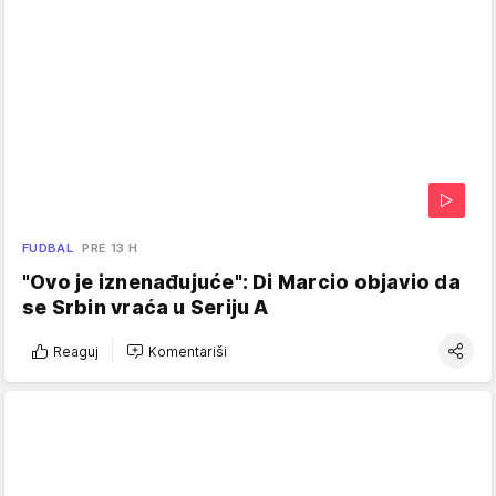
FUDBAL
PRE 13 H
"Ovo je iznenađujuće": Di Marcio objavio da
se Srbin vraća u Seriju A
Reaguj
Komentariši