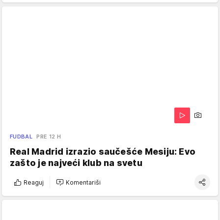
FUDBAL
PRE 12 H
Real Madrid izrazio saučešće Mesiju: Evo
zašto je najveći klub na svetu
Reaguj
Komentariši