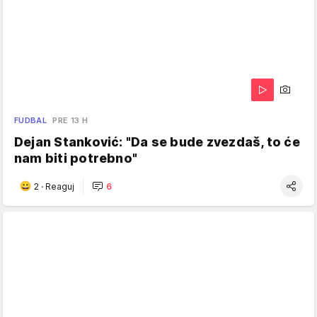
FUDBAL
PRE 13 H
Dejan Stanković: "Da se bude zvezdaš, to će
nam biti potrebno"
2
·
Reaguj
6