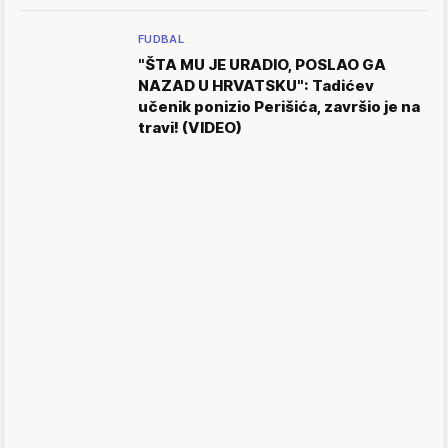
FUDBAL
"ŠTA MU JE URADIO, POSLAO GA
NAZAD U HRVATSKU": Tadićev
učenik ponizio Perišića, završio je na
travi! (VIDEO)