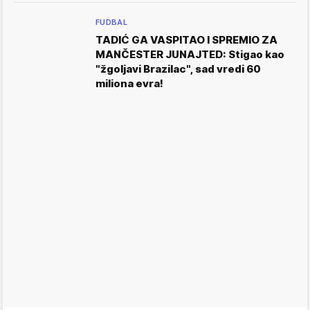
FUDBAL
TADIĆ GA VASPITAO I SPREMIO ZA
MANČESTER JUNAJTED: Stigao kao
"žgoljavi Brazilac", sad vredi 60
miliona evra!