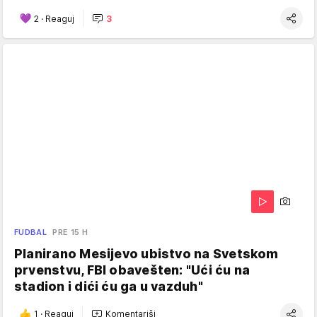
2
·
Reaguj
3
FUDBAL
PRE 15 H
Planirano Mesijevo ubistvo na Svetskom
prvenstvu, FBI obavešten: "Ući ću na
stadion i dići ću ga u vazduh"
1
·
Reaguj
Komentariši