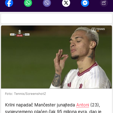
Foto: Tennis/ScreenshotZ
Krilni napadač Mančester junajteda
Antoni
(23),
svojevremeno plaćen čak 95 miliona evra, dao je