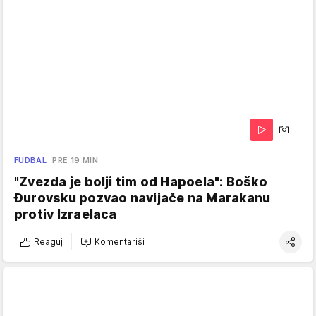
FUDBAL
PRE 19 MIN
"Zvezda je bolji tim od Hapoela": Boško
Đurovsku pozvao navijače na Marakanu
protiv Izraelaca
Reaguj
Komentariši