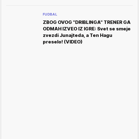
FUDBAL
ZBOG OVOG "DRIBLINGA" TRENER GA
ODMAH IZVEO IZ IGRE: Svet se smeje
zvezdi Junajteda, a Ten Hagu
preselo! (VIDEO)