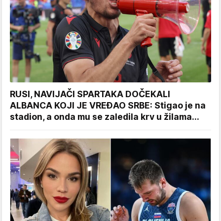
RUSI, NAVIJAČI SPARTAKA DOČEKALI
ALBANCA KOJI JE VREĐAO SRBE: Stigao je na
stadion, a onda mu se zaledila krv u žilama...