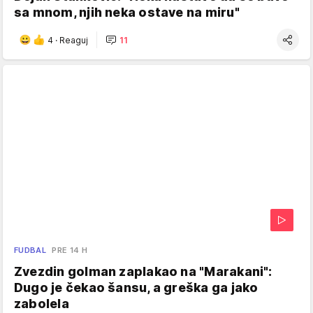
sa mnom, njih neka ostave na miru"
4
·
Reaguj
11
FUDBAL
PRE 14 H
Zvezdin golman zaplakao na "Marakani":
Dugo je čekao šansu, a greška ga jako
zabolela