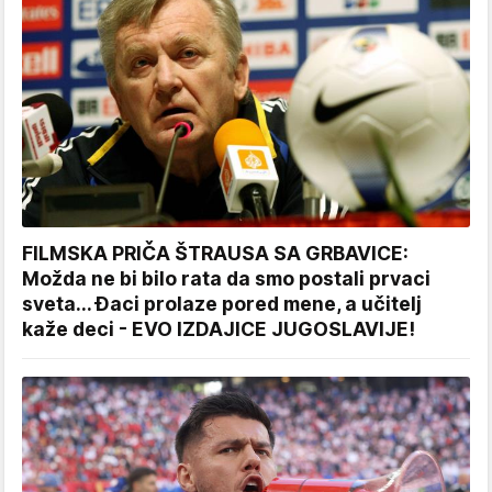
FILMSKA PRIČA ŠTRAUSA SA GRBAVICE:
Možda ne bi bilo rata da smo postali prvaci
sveta... Đaci prolaze pored mene, a učitelj
kaže deci - EVO IZDAJICE JUGOSLAVIJE!