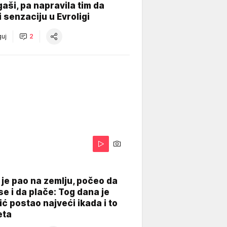
gaši, pa napravila tim da
 senzaciju u Evroligi
uj
2
je pao na zemlju, počeo da
se i da plače: Tog dana je
ć postao najveći ikada i to
eta