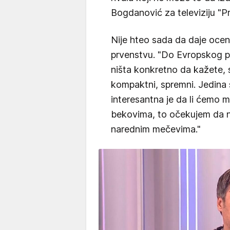
Bogdanović za televiziju "Pr
Nije hteo sada da daje oc
prvenstvu. "Do Evropskog 
ništa konkretno da kažete,
kompaktni, spremni. Jedina 
interesantna je da li ćemo men
bekovima, to očekujem da n
narednim mečevima."