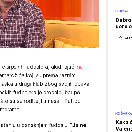
FUDBAL
Dobro
gore 
Reag
re srpskih fudbalera, aludirajući
na
amardžića koji su prema raznim
elaska u drugi klub zbog svojih očeva.
pskih fudbalera je propalo, bar po
što su se roditelji umešali. Put do
amerama."
KOŠARK
Kako ć
o stanju u današnjem fudbalu. "
Ja ne
Valens