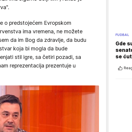
va".
ene o predstojećem Evropskom
prvenstva ima vremena, ne možete
FUDBAL
 sem da im Bog da zdravlje, da budu
Gde su
stvar koja bi mogla da bude
senato
se ćut
jati stil igre, sa četiri pozadi, sa
am reprezentacija prezentuje u
Reag