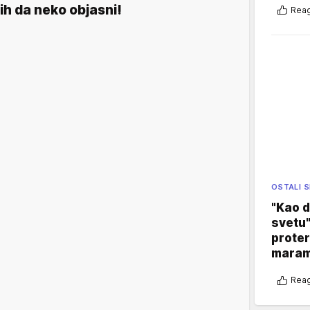
ih da neko objasni!
Reag
OSTALI 
"Kao d
svetu"
proter
maram
Reag