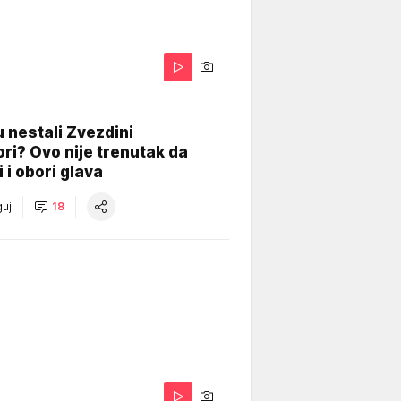
 nestali Zvezdini
ri? Ovo nije trenutak da
i i obori glava
uj
18