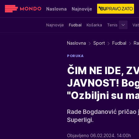
Naslovna
Najnovije
Najnovije
Fudbal
Košarka
Tenis
Vat
Sensa
Stvar ukusa
Yumama
Naslovna
Sport
Fudbal
Ra
PORUKA
ČIM NE IDE, Z
JAVNOST! Bogd
"Ozbiljni su m
Rade Bogdanović pričao j
Superligi.
Objavljeno 06.02.2024. 14:00h