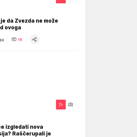
 je da Zvezda ne može
od ovoga
uj
16
A
e izgledati nova
ija? Raščerupali je