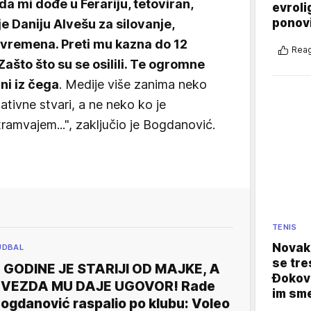
da mi dođe u Ferariju, tetoviran,
evroli
ponovi
e Daniju Alvešu za silovanje,
h vremena. Preti mu kazna do 12
Reag
ašto što su se osilili. Te ogromne
ni iz čega
. Medije više zanima neko
ativne stvari, a ne neko ko je
ramvajem...", zaključio je Bogdanović.
TENIS
Novak 
UDBAL
se tre
 GODINE JE STARIJI OD MAJKE, A
Đokovi
VEZDA MU DAJE UGOVOR! Rade
im sm
ogdanović raspalio po klubu: Voleo