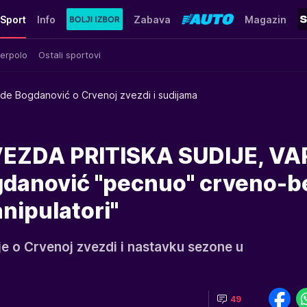
Sport
Info
Zabava
Magazin
erpolo
Ostali sportovi
de Bogdanović o Crvenoj zvezdi i sudijama
VEZDA PRITISKA SUDIJE, VA
anović "pecnuo" crveno-be
anipulatori"
e o Crvenoj zvezdi i nastavku sezone u
49