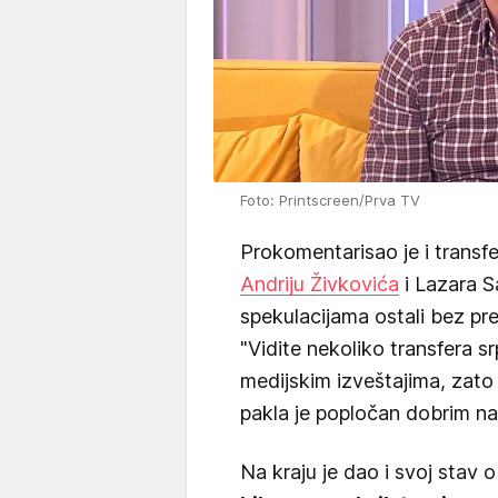
Foto: Printscreen/Prva TV
Prokomentarisao je i transfe
Andriju Živkovića
i Lazara S
spekulacijama ostali bez pr
"Vidite nekoliko transfera sr
medijskim izveštajima, zato 
pakla je popločan dobrim n
Na kraju je dao i svoj stav 