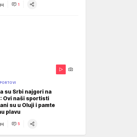
uj
1
SPORTOVI
a su Srbi najgori na
: Ovi naši sportisti
ani su u Oluji i pamte
u plavu
uj
5