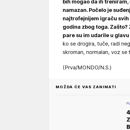
bih mogao da ih treniram, 
namazan. Počelo je suđenj
najtrofejnijem igraču svi
godina zbog toga. Zašto? Z
pare su im udarile u glavu 
ko se drogira, tuče, radi neg
skroman, normalan, voz se t
(Prva/MONDO/N.S.)
MOŽDA ĆE VAS ZANIMATI
F
4
Z
B