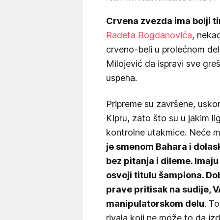
Crvena zvezda ima bolji tim
Radeta Bogdanovića
, neka
crveno-beli u prolećnom del
Milojević da ispravi sve gr
uspeha.
Pripreme su završene, uskor
Kipru, zato što su u jakim li
kontrolne utakmice. Neće mi 
je smenom Bahara i dolas
bez pitanja i dileme. Imaju
osvoji titulu šampiona. Do
prave pritisak na sudije, VA
manipulatorskom delu
. To
rivala koji ne može to da izdr