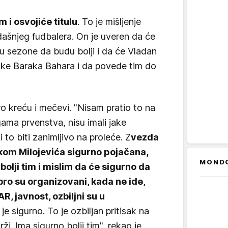
 i osvojiće titulu
. To je mišljenje
dašnjeg fudbalera. On je uveren da će
u sezone da budu bolji i da će Vladan
eške Baraka Bahara i da povede tim do
o kreću i mečevi. "Nisam pratio to na
gama prvenstva, nisu imali jake
to biti zanimljivo na proleće. Z
vezda
kom Milojevića sigurno pojačana,
MOND
 bolji tim i mislim da će sigurno da
bro su organizovani, kada ne ide,
R, javnost, ozbiljni su u
 je sigurno. To je ozbiljan pritisak na
ži. Ima sigurno bolji tim", rekao je