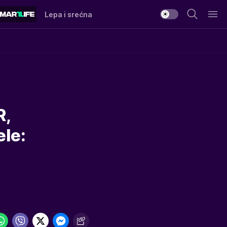
Lepa i srećna
R,
le: