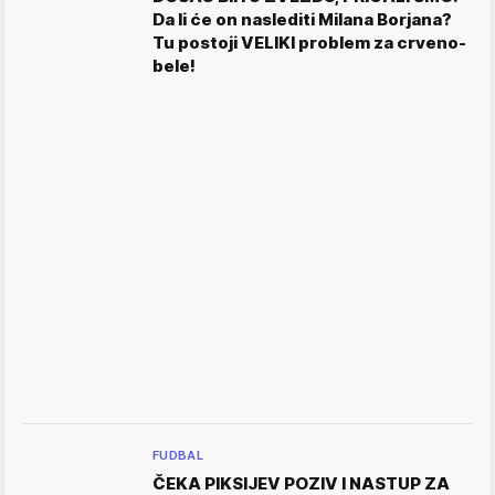
Da li će on naslediti Milana Borjana?
Tu postoji VELIKI problem za crveno-
bele!
FUDBAL
ČEKA PIKSIJEV POZIV I NASTUP ZA