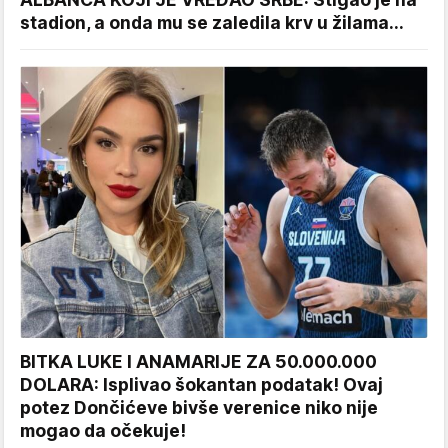
stadion, a onda mu se zaledila krv u žilama...
BITKA LUKE I ANAMARIJE ZA 50.000.000
DOLARA: Isplivao šokantan podatak! Ovaj
potez Dončićeve bivše verenice niko nije
mogao da očekuje!