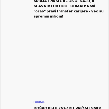
SRBIJA I PIKSI GA JOŠ ČEKAJU, A
SLAVNI KLUB HOĆE ODMAH! Novi
"orao" pravi transfer karijere - već su
spremni milioni!
FUDBAL
DOŠAO BIH U ZVEZDU, PRIČALI SMO!