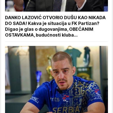
DANKO LAZOVIĆ OTVORIO DUŠU KAO NIKADA
DO SADA! Kakva je situacija u FK Partizan?
Digao je glas o dugovanjima, OBEĆANIM
OSTAVKAMA, budućnosti kluba...