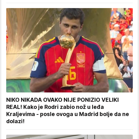
NIKO NIKADA OVAKO NIJE PONIZIO VELIKI
REAL! Kako je Rodri zabio nož u leđa
Kraljevima - posle ovoga u Madrid bolje da ne
dolazi!