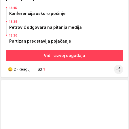
13:45
Konferencija uskoro počinje
13:35
Petrović odgovara na pitanja medija
13:30
Partizan predstavlja pojačanje
Vidi razvoj događaja
2
·
Reaguj
1