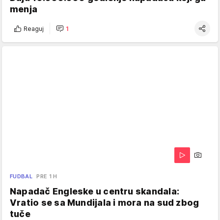
menja
Reaguj
1
FUDBAL
PRE 1 H
Napadač Engleske u centru skandala:
Vratio se sa Mundijala i mora na sud zbog
tuče