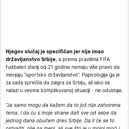
Njegov slučaj je specifičan jer nije imao
državljanstvo Srbije
, a prema pravilima FIFA
fudbaleri stariji od 21 godine nemaju više pravo da
menjaju "sportsko državljanstvo". Papirologija ga je
za sada sprečila da zaigra za Srbiju, ali iako se
nalazi u veoma komplikovanoj situaciji - ne odustaje.
"Ja samo mogu da kažem da to još nije zatvorena
tema. I da ću s moje strane dati sve od sebe da
jednog dana obučem dres Srbije. Da li će se to
ostvariti, nije na meni, ali sve što je u mojoj moći i