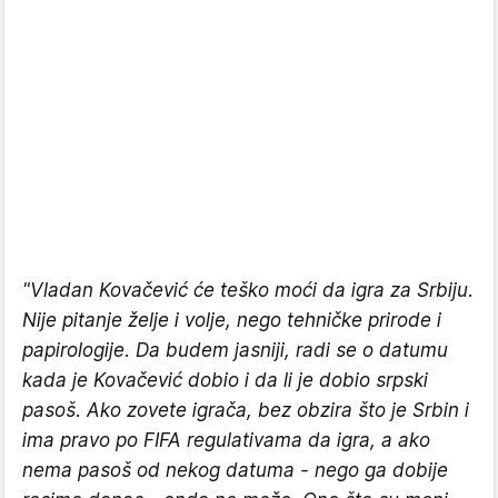
"Vladan Kovačević će teško moći da igra za Srbiju.
Nije pitanje želje i volje, nego tehničke prirode i
papirologije. Da budem jasniji, radi se o datumu
kada je Kovačević dobio i da li je dobio srpski
pasoš. Ako zovete igrača, bez obzira što je Srbin i
ima pravo po FIFA regulativama da igra, a ako
nema pasoš od nekog datuma - nego ga dobije