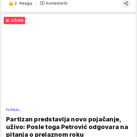
2
·
Reaguj
Komentariši
UŽIVO
FUDBAL
Partizan predstavlja novo pojačanje,
uživo: Posle toga Petrović odgovara na
pitanja o prelaznom roku