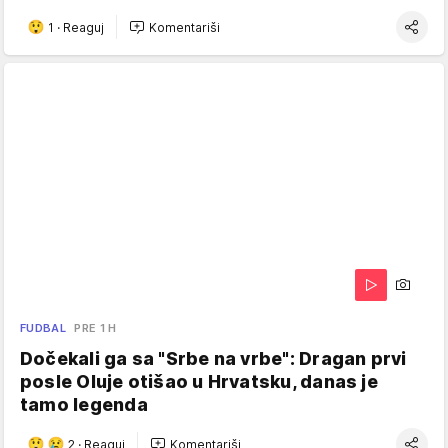
1
·
Reaguj
Komentariši
FUDBAL
PRE 1 H
Dočekali ga sa "Srbe na vrbe": Dragan prvi
posle Oluje otišao u Hrvatsku, danas je
tamo legenda
2
·
Reaguj
Komentariši