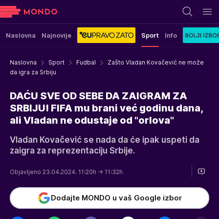
Naslovna
Najnovije
Sport
Info
Naslovna
Sport
Fudbal
Zašto Vladan Kovačević ne može
da igra za Srbiju
DAĆU SVE OD SEBE DA ZAIGRAM ZA
SRBIJU! FIFA mu brani već godinu dana,
ali Vladan ne odustaje od "orlova"
Vladan Kovačević se nada da će ipak uspeti da
zaigra za reprezentaciju Srbije.
Objavljeno 23.04.2024. 11:20h
→ 11:32h
Dodajte MONDO u vaš Google izbor