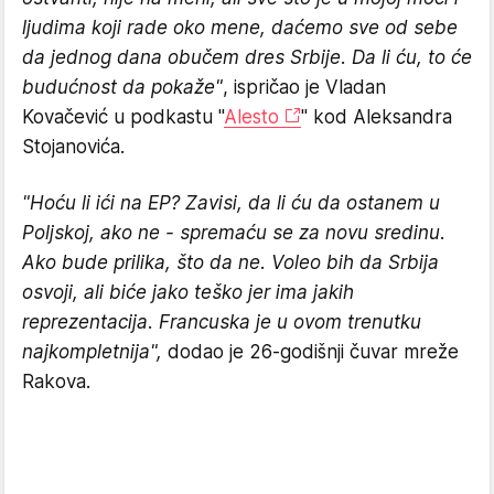
ljudima koji rade oko mene, daćemo sve od sebe
da jednog dana obučem dres Srbije. Da li ću, to će
budućnost da pokaže"
, ispričao je Vladan
Kovačević u podkastu "
Alesto
" kod Aleksandra
Stojanovića.
"Hoću li ići na EP? Zavisi, da li ću da ostanem u
Poljskoj, ako ne - spremaću se za novu sredinu.
Ako bude prilika, što da ne. Voleo bih da Srbija
osvoji, ali biće jako teško jer ima jakih
reprezentacija. Francuska je u ovom trenutku
najkompletnija",
dodao je 26-godišnji čuvar mreže
Rakova.