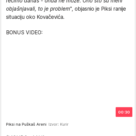
recimo danas - onda ne može. Ono što su meni
objašnjavali, to je problem
", objasnio je Piksi ranije
situaciju oko Kovačevića.
BONUS VIDEO:
00:30
Piksi na Puškaš Areni
Izvor: Kurir