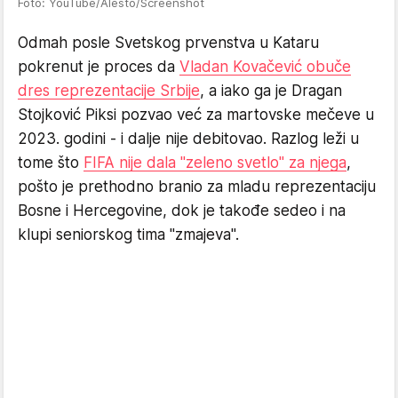
Foto: YouTube/Alesto/Screenshot
Odmah posle Svetskog prvenstva u Kataru
pokrenut je proces da
Vladan Kovačević obuče
dres reprezentacije Srbije
, a iako ga je Dragan
Stojković Piksi pozvao već za martovske mečeve u
2023. godini - i dalje nije debitovao. Razlog leži u
tome što
FIFA nije dala "zeleno svetlo" za njega
,
pošto je prethodno branio za mladu reprezentaciju
Bosne i Hercegovine, dok je takođe sedeo i na
klupi seniorskog tima "zmajeva".