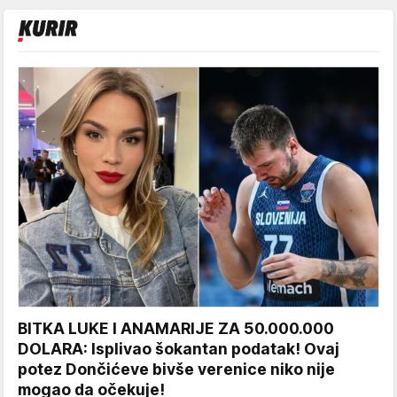
BITKA LUKE I ANAMARIJE ZA 50.000.000
DOLARA: Isplivao šokantan podatak! Ovaj
potez Dončićeve bivše verenice niko nije
mogao da očekuje!