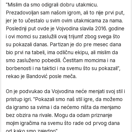
"Mislim da smo odigrali dobru utakmicu.
Prezadovoljan sam našom igrom, ali to nije prvi put,
jer je to učestalo u svim ovim utakmicama za nama.
Poslednji put ovde je Vojvodina slavila 2016. godine
i ovi momci su zaslužili ovaj trijumf zbog svega što
su pokazali danas. Partizan je do pre mesec dana
bio prvi na tabeli, ima odličnu ekipu, ali mislim da
smo zasluženo pobedili. Čestitam momcima i na
borbenosti i na taktici i na svemu što su pokazali",
rekao je Bandović posle meča.
On je podvukao da Vojvodina neće menjati svoj stil i
pristup igri. "Pokazali smo naš stil igre, da možemo
da igramo sa svima i da nećemo ništa da menjamo
bez obzira na rivale. Mogu da odam priznanje
mojim igračima na svemu što rade od prvog dana
od kako smo zajedno".