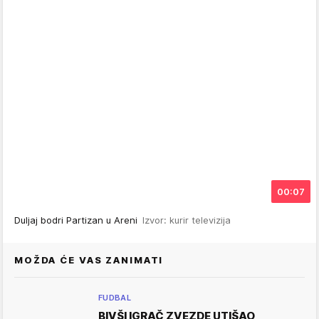
00:07
Duljaj bodri Partizan u Areni
Izvor: kurir televizija
MOŽDA ĆE VAS ZANIMATI
FUDBAL
BIVŠI IGRAČ ZVEZDE UTIŠAO