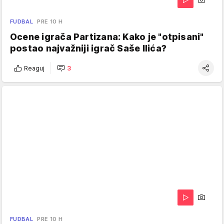
FUDBAL
PRE 10 H
Ocene igrača Partizana: Kako je "otpisani"
postao najvažniji igrač Saše Ilića?
Reaguj
3
FUDBAL
PRE 10 H