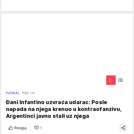
FUDBAL
PRE 1 H
Đani Infantino uzvraća udarac: Posle
napada na njega krenuo u kontraofanzivu,
Argentinci javno stali uz njega
Reaguj
1