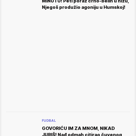
MINUTU! Peti poraz crno-belih u nizu,
Njegoš produžio agoniju u Humskoj!
FUDBAL
GOVORIĆU IM ZA MNOM, NIKAD
JURIŠ! Nađ odmah citirao čuvenog