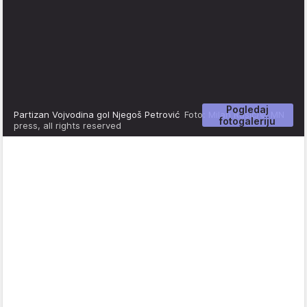
Pogledaj
Partizan Vojvodina gol Njegoš Petrović
Foto: Milan Rasic/© MN
fotogaleriju
press, all rights reserved