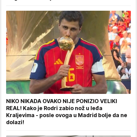
NIKO NIKADA OVAKO NIJE PONIZIO VELIKI
REAL! Kako je Rodri zabio nož u leđa
Kraljevima - posle ovoga u Madrid bolje da ne
dolazi!