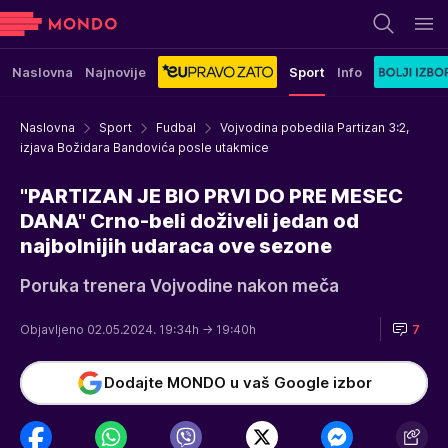
Naslovna
Najnovije
Sport
Info
Naslovna
Sport
Fudbal
Vojvodina pobedila Partizan 3:2,
izjava Božidara Bandovića posle utakmice
"PARTIZAN JE BIO PRVI DO PRE MESEC
DANA" Crno-beli doživeli jedan od
najbolnijih udaraca ove sezone
Poruka trenera Vojvodine nakon meča
Objavljeno 02.05.2024. 19:34h
→ 19:40h
7
Dodajte MONDO u vaš Google izbor