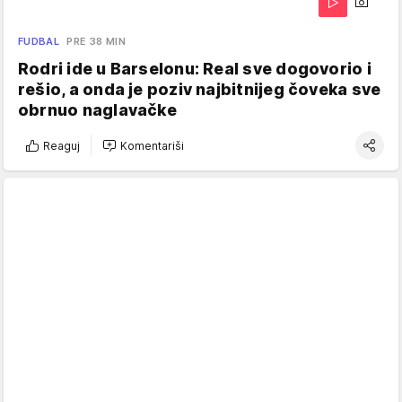
FUDBAL
PRE 38 MIN
Rodri ide u Barselonu: Real sve dogovorio i
rešio, a onda je poziv najbitnijeg čoveka sve
obrnuo naglavačke
Reaguj
Komentariši