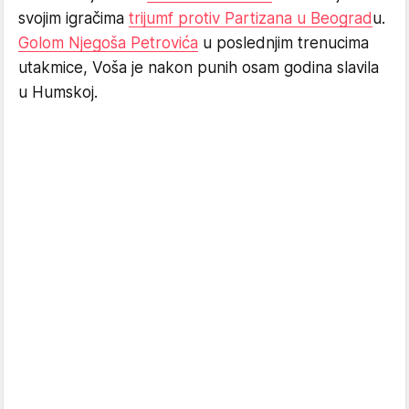
svojim igračima
trijumf protiv Partizana u Beograd
u.
Golom Njegoša Petrovića
u poslednjim trenucima
utakmice, Voša je nakon punih osam godina slavila
u Humskoj.