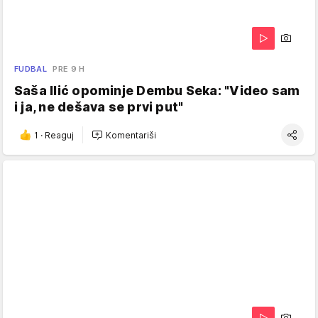
FUDBAL
PRE 9 H
Saša Ilić opominje Dembu Seka: "Video sam
i ja, ne dešava se prvi put"
1
·
Reaguj
Komentariši