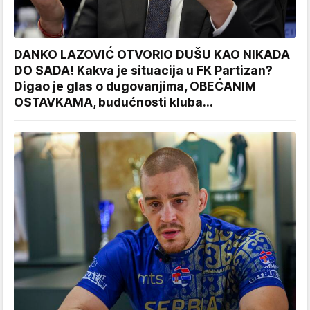
DANKO LAZOVIĆ OTVORIO DUŠU KAO NIKADA
DO SADA! Kakva je situacija u FK Partizan?
Digao je glas o dugovanjima, OBEĆANIM
OSTAVKAMA, budućnosti kluba...