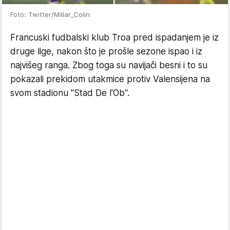
Foto: Twitter/Millar_Colin
Francuski fudbalski klub Troa pred ispadanjem je iz
druge lige, nakon što je prošle sezone ispao i iz
najvišeg ranga. Zbog toga su navijači besni i to su
pokazali prekidom utakmice protiv Valensijena na
svom stadionu "Stad De l'Ob".