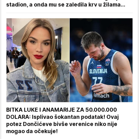
stadion, a onda mu se zaledila krv u žilama...
BITKA LUKE I ANAMARIJE ZA 50.000.000
DOLARA: Isplivao šokantan podatak! Ovaj
potez Dončićeve bivše verenice niko nije
mogao da očekuje!