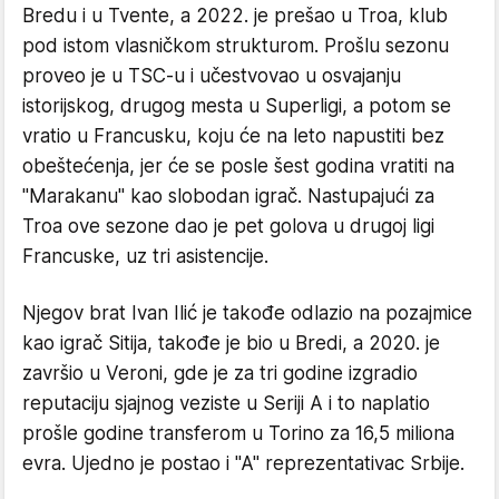
Bredu i u Tvente, a 2022. je prešao u Troa, klub
pod istom vlasničkom strukturom. Prošlu sezonu
proveo je u TSC-u i učestvovao u osvajanju
istorijskog, drugog mesta u Superligi, a potom se
vratio u Francusku, koju će na leto napustiti bez
obeštećenja, jer će se posle šest godina vratiti na
"Marakanu" kao slobodan igrač. Nastupajući za
Troa ove sezone dao je pet golova u drugoj ligi
Francuske, uz tri asistencije.
Njegov brat Ivan Ilić je takođe odlazio na pozajmice
kao igrač Sitija, takođe je bio u Bredi, a 2020. je
završio u Veroni, gde je za tri godine izgradio
reputaciju sjajnog veziste u Seriji A i to naplatio
prošle godine transferom u Torino za 16,5 miliona
evra. Ujedno je postao i "A" reprezentativac Srbije.