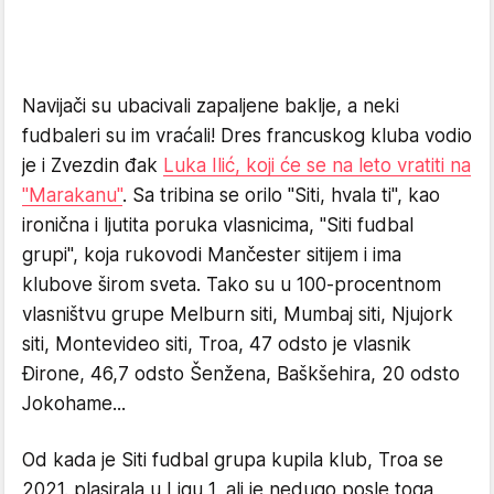
Navijači su ubacivali zapaljene baklje, a neki
fudbaleri su im vraćali! Dres francuskog kluba vodio
je i Zvezdin đak
Luka Ilić, koji će se na leto vratiti na
"Marakanu"
. Sa tribina se orilo "Siti, hvala ti", kao
ironična i ljutita poruka vlasnicima, "Siti fudbal
grupi", koja rukovodi Mančester sitijem i ima
klubove širom sveta. Tako su u 100-procentnom
vlasništvu grupe Melburn siti, Mumbaj siti, Njujork
siti, Montevideo siti, Troa, 47 odsto je vlasnik
Đirone, 46,7 odsto Šenžena, Baškšehira, 20 odsto
Jokohame...
Od kada je Siti fudbal grupa kupila klub, Troa se
2021. plasirala u Ligu 1, ali je nedugo posle toga