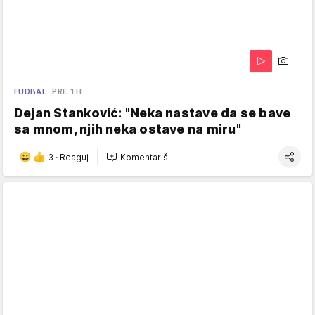
FUDBAL
PRE 1 H
Dejan Stanković: "Neka nastave da se bave
sa mnom, njih neka ostave na miru"
3
·
Reaguj
Komentariši