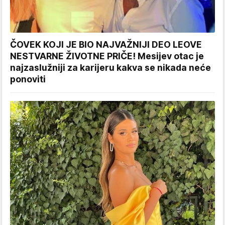
ČOVEK KOJI JE BIO NAJVAŽNIJI DEO LEOVE
NESTVARNE ŽIVOTNE PRIČE! Mesijev otac je
najzaslužniji za karijeru kakva se nikada neće
ponoviti