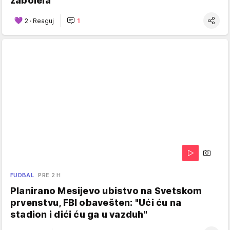
zabolela
2
·
Reaguj
1
FUDBAL
PRE 2 H
Planirano Mesijevo ubistvo na Svetskom
prvenstvu, FBI obavešten: "Ući ću na
stadion i dići ću ga u vazduh"