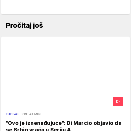
Pročitaj još
FUDBAL
PRE 41 MIN
"Ovo je iznenađujuće": Di Marcio objavio da
se Srbin vraća u Seriju A