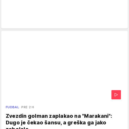
FUDBAL
PRE 2 H
Zvezdin golman zaplakao na "Marakani":
Dugo je čekao šansu, a greška ga jako