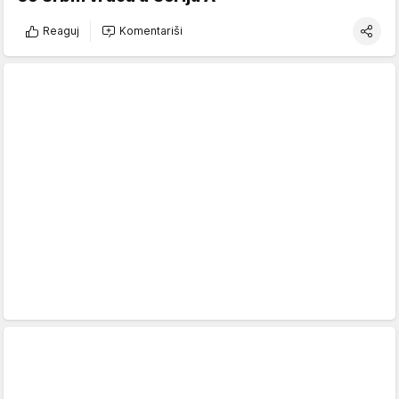
Reaguj
Komentariši