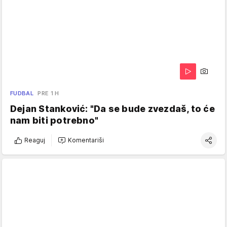
FUDBAL
PRE 1 H
Dejan Stanković: "Da se bude zvezdaš, to će
nam biti potrebno"
Reaguj
Komentariši