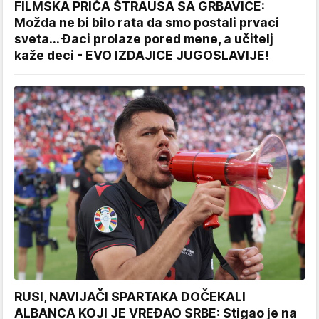
FILMSKA PRIČA ŠTRAUSA SA GRBAVICE:
Možda ne bi bilo rata da smo postali prvaci
sveta... Đaci prolaze pored mene, a učitelj
kaže deci - EVO IZDAJICE JUGOSLAVIJE!
RUSI, NAVIJAČI SPARTAKA DOČEKALI
ALBANCA KOJI JE VREĐAO SRBE: Stigao je na