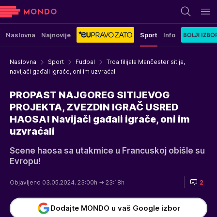
Naslovna
Najnovije
Sport
Info
Naslovna
Sport
Fudbal
Troa filijala Mančester sitija,
navijači gađali igrače, oni im uzvraćali
PROPAST NAJGOREG SITIJEVOG
PROJEKTA, ZVEZDIN IGRAČ USRED
HAOSA! Navijači gađali igrače, oni im
uzvraćali
Scene haosa sa utakmice u Francuskoj obišle su
Evropu!
Objavljeno 03.05.2024. 23:00h
→ 23:18h
2
Dodajte MONDO u vaš Google izbor