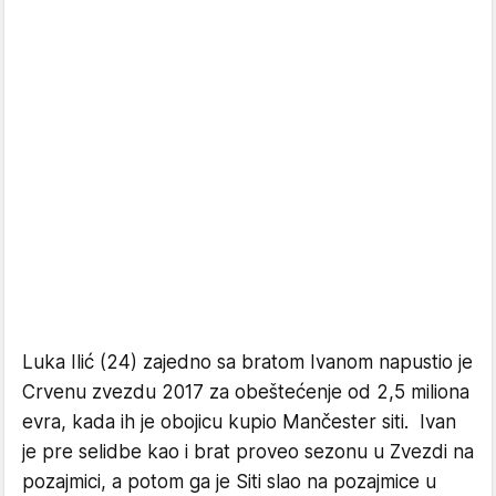
Luka Ilić (24) zajedno sa bratom Ivanom napustio je
Crvenu zvezdu 2017 za obeštećenje od 2,5 miliona
evra, kada ih je obojicu kupio Mančester siti. Ivan
je pre selidbe kao i brat proveo sezonu u Zvezdi na
pozajmici, a potom ga je Siti slao na pozajmice u