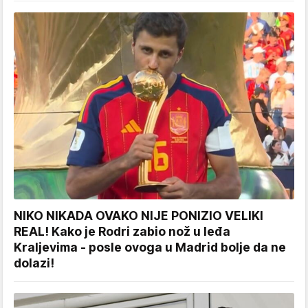
NIKO NIKADA OVAKO NIJE PONIZIO VELIKI
REAL! Kako je Rodri zabio nož u leđa
Kraljevima - posle ovoga u Madrid bolje da ne
dolazi!