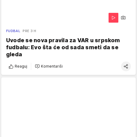
FUDBAL
PRE 3 H
Uvode se nova pravila za VAR u srpskom
fudbalu: Evo šta će od sada smeti da se
gleda
Reaguj
Komentariši