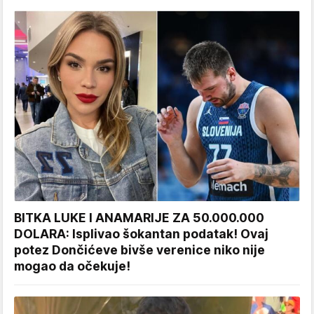
BITKA LUKE I ANAMARIJE ZA 50.000.000
DOLARA: Isplivao šokantan podatak! Ovaj
potez Dončićeve bivše verenice niko nije
mogao da očekuje!