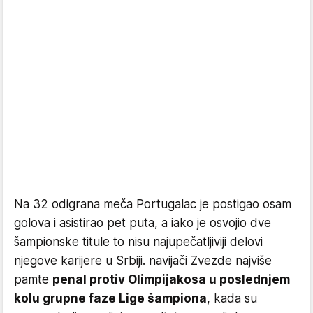
Na 32 odigrana meča Portugalac je postigao osam
golova i asistirao pet puta, a iako je osvojio dve
šampionske titule to nisu najupečatljiviji delovi
njegove karijere u Srbiji. navijači Zvezde najviše
pamte
penal protiv Olimpijakosa u poslednjem
kolu grupne faze Lige šampiona
, kada su