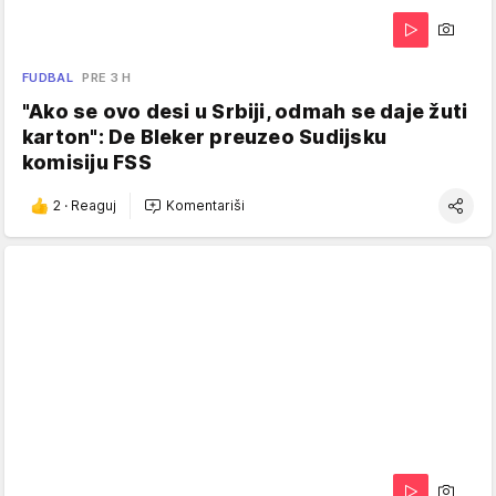
FUDBAL
PRE 3 H
"Ako se ovo desi u Srbiji, odmah se daje žuti
karton": De Bleker preuzeo Sudijsku
komisiju FSS
2
·
Reaguj
Komentariši