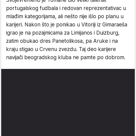
Svojevremeno je Tomane bio veliki talenat
portugalskog fudbala i redovan reprezentativac u
mlađim kategorijama, ali nešto nije išlo po planu u
karijeri. Nakon što je ponikao u Vitoriji iz Gimaraeša
igrao je na pozajmicama za Limijanos i Duizburg,
zatim obukao dres Panetolikosa, pa Aruke i na
kraju stigao u Crvenu zvezdu. Taj deo karijere
navijači beogradskog kluba ne pamte po dobrom.