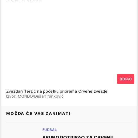
00:40
Zvezdan Terzić na početku priprema Crvene zvezde
Izvor: MONDO/Dušan Ninković
MOŽDA ĆE VAS ZANIMATI
FUDBAL
BRUNO POTPISAO ZA CRVENU