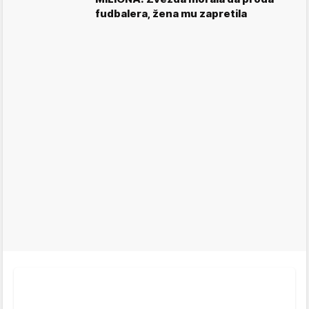
fudbalera, žena mu zapretila