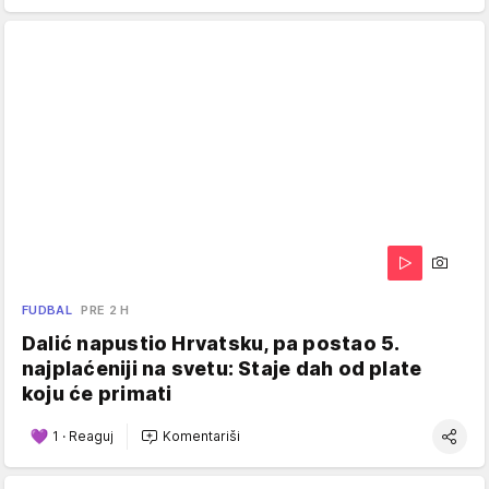
FUDBAL
PRE 2 H
Dalić napustio Hrvatsku, pa postao 5.
najplaćeniji na svetu: Staje dah od plate
koju će primati
1
·
Reaguj
Komentariši