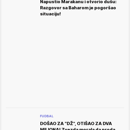
Napustio Marakanu i otvorio dušu:
Razgovor sa Baharom je pogoršao
situaciju!
FUDBAL
DOŠAO ZA "DŽ", OTIŠAO ZA DVA
MILIONA! Zvezda morala da proda