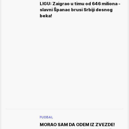
LIGU: Zaigrao u timu od 646 miliona -
slavni Španac brusi Srbiji desnog
beka!
FUDBAL
MORAO SAM DA ODEM IZ ZVEZDE!