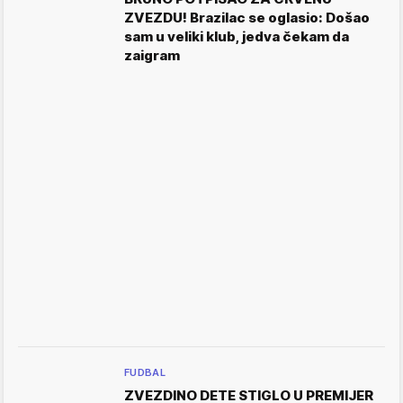
ZVEZDU! Brazilac se oglasio: Došao
sam u veliki klub, jedva čekam da
zaigram
FUDBAL
ZVEZDINO DETE STIGLO U PREMIJER