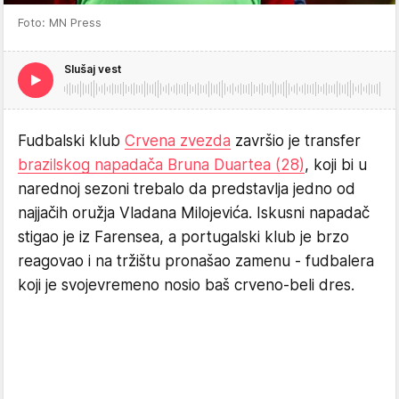
Foto: MN Press
Slušaj vest
Fudbalski klub
Crvena zvezda
završio je transfer
brazilskog napadača Bruna Duartea (28)
, koji bi u
narednoj sezoni trebalo da predstavlja jedno od
najjačih oružja Vladana Milojevića. Iskusni napadač
stigao je iz Farensea, a portugalski klub je brzo
reagovao i na tržištu pronašao zamenu - fudbalera
koji je svojevremeno nosio baš crveno-beli dres.