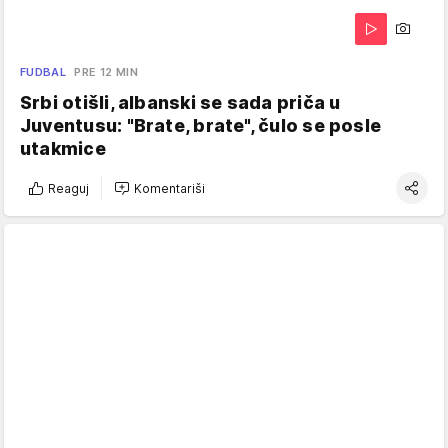
FUDBAL
PRE 12 MIN
Srbi otišli, albanski se sada priča u
Juventusu: "Brate, brate", čulo se posle
utakmice
Reaguj
Komentariši