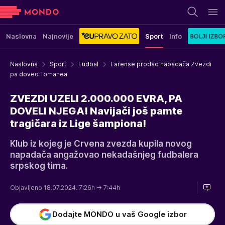
Naslovna
Najnovije
Sport
Info
Naslovna
Sport
Fudbal
Farense prodao napadača Zvezdi
pa doveo Tomanea
ZVEZDI UZELI 2.000.000 EVRA, PA
DOVELI NJEGA! Navijači još pamte
tragičara iz Lige šampiona!
Klub iz kojeg je Crvena zvezda kupila novog
napadača angažovao nekadašnjeg fudbalera
srpskog tima.
Objavljeno 18.07.2024. 7:26h
→ 7:44h
Dodajte MONDO u vaš Google izbor