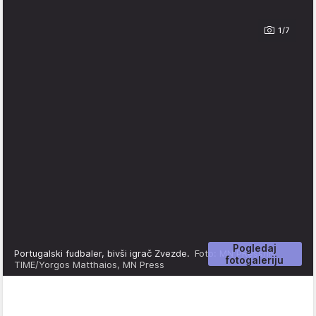
1/7
Pogledaj
Portugalski fudbaler, bivši igrač Zvezde.
Foto: MN PRess/IN
fotogaleriju
TIME/Yorgos Matthaios, MN Press