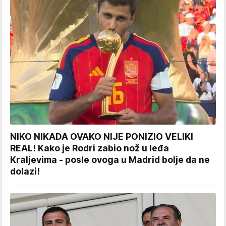
NIKO NIKADA OVAKO NIJE PONIZIO VELIKI
REAL! Kako je Rodri zabio nož u leđa
Kraljevima - posle ovoga u Madrid bolje da ne
dolazi!