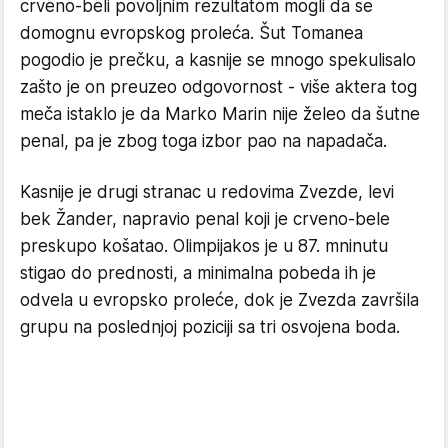
crveno-beli povoljnim rezultatom mogli da se
domognu evropskog proleća. Šut Tomanea
pogodio je prečku, a kasnije se mnogo spekulisalo
zašto je on preuzeo odgovornost - više aktera tog
meča istaklo je da Marko Marin nije želeo da šutne
penal, pa je zbog toga izbor pao na napadača.
Kasnije je drugi stranac u redovima Zvezde, levi
bek Žander, napravio penal koji je crveno-bele
preskupo košatao. Olimpijakos je u 87. mninutu
stigao do prednosti, a minimalna pobeda ih je
odvela u evropsko proleće, dok je Zvezda završila
grupu na poslednjoj poziciji sa tri osvojena boda.