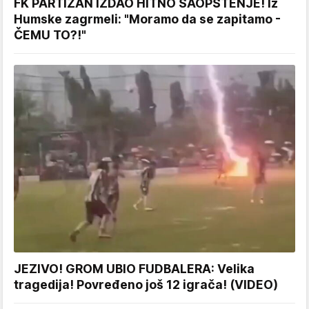
FK PARTIZAN IZDAO HITNO SAOPŠTENJE! Iz
Humske zagrmeli: "Moramo da se zapitamo -
ČEMU TO?!"
JEZIVO! GROM UBIO FUDBALERA: Velika
tragedija! Povređeno još 12 igrača! (VIDEO)