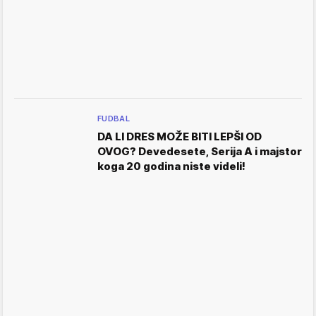
FUDBAL
DA LI DRES MOŽE BITI LEPŠI OD
OVOG? Devedesete, Serija A i majstor
koga 20 godina niste videli!