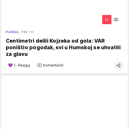
FUDBAL
PRE 1 H
Centimetri delili Kojzeka od gola: VAR
poništio pogodak, svi u Humskoj se uhvatili
za glavu
1
·
Reaguj
Komentariši