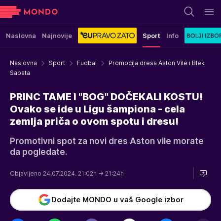
Naslovna
Najnovije
Sport
Info
Naslovna
Sport
Fudbal
Promocija dresa Aston Vile i Blek
Sabata
PRINC TAME I "BOG" DOČEKALI KOSTU!
Ovako se ide u Ligu šampiona - cela
zemlja priča o ovom spotu i dresu!
Promotivni spot za novi dres Aston vile morate
da pogledate.
Objavljeno 24.07.2024. 21:02h
→ 21:24h
Dodajte MONDO u vaš Google izbor