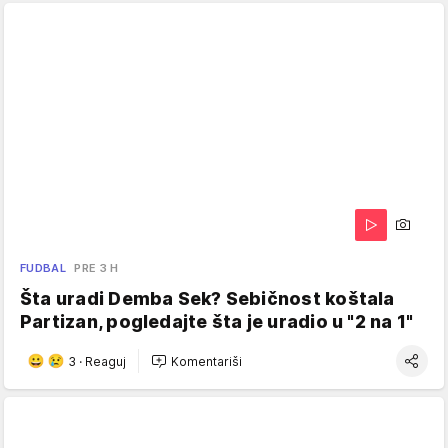
FUDBAL
PRE 3 H
Šta uradi Demba Sek? Sebičnost koštala
Partizan, pogledajte šta je uradio u "2 na 1"
3
·
Reaguj
Komentariši