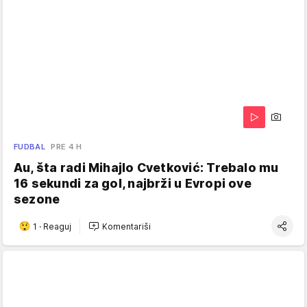
FUDBAL
PRE 4 H
Au, šta radi Mihajlo Cvetković: Trebalo mu
16 sekundi za gol, najbrži u Evropi ove
sezone
1
·
Reaguj
Komentariši