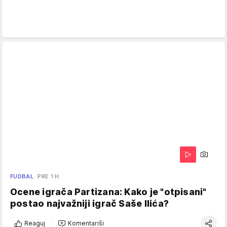
FUDBAL
PRE 1 H
Ocene igrača Partizana: Kako je "otpisani"
postao najvažniji igrač Saše Ilića?
Reaguj
Komentariši