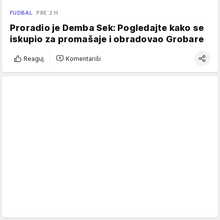
FUDBAL
PRE 2 H
Proradio je Demba Sek: Pogledajte kako se
iskupio za promašaje i obradovao Grobare
Reaguj
Komentariši