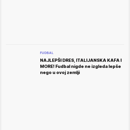
FUDBAL
NAJLEPŠI DRES, ITALIJANSKA KAFA I
MORE! Fudbal nigde ne izgleda lepše
nego u ovoj zemlji