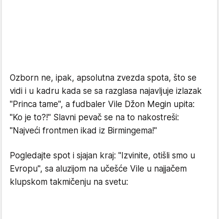
Ozborn ne, ipak, apsolutna zvezda spota, što se
vidi i u kadru kada se sa razglasa najavljuje izlazak
"Princa tame", a fudbaler Vile Džon Megin upita:
"Ko je to?!" Slavni pevač se na to nakostreši:
"Najveći frontmen ikad iz Birmingema!"
Pogledajte spot i sjajan kraj: "Izvinite, otišli smo u
Evropu", sa aluzijom na učešće Vile u najjačem
klupskom takmičenju na svetu: