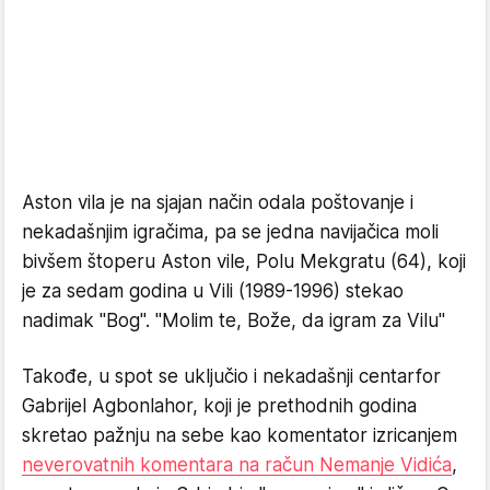
Aston vila je na sjajan način odala poštovanje i
nekadašnjim igračima, pa se jedna navijačica moli
bivšem štoperu Aston vile, Polu Mekgratu (64), koji
je za sedam godina u Vili (1989-1996) stekao
nadimak "Bog". "Molim te, Bože, da igram za Vilu"
Takođe, u spot se uključio i nekadašnji centarfor
Gabrijel Agbonlahor, koji je prethodnih godina
skretao pažnju na sebe kao komentator izricanjem
neverovatnih komentara na račun Nemanje Vidića
,