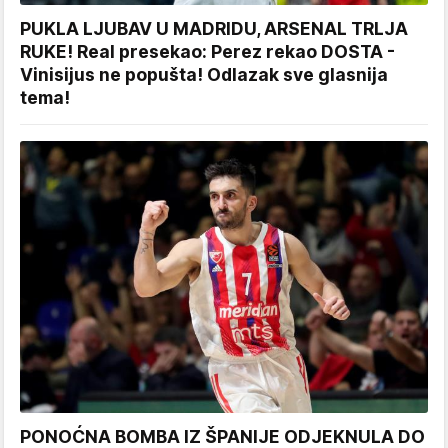
PUKLA LJUBAV U MADRIDU, ARSENAL TRLJA
RUKE! Real presekao: Perez rekao DOSTA -
Vinisijus ne popušta! Odlazak sve glasnija
tema!
PONOĆNA BOMBA IZ ŠPANIJE ODJEKNULA DO