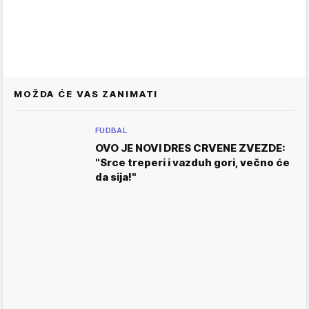
MOŽDA ĆE VAS ZANIMATI
FUDBAL
OVO JE NOVI DRES CRVENE ZVEZDE:
"Srce treperi i vazduh gori, večno će
da sija!"