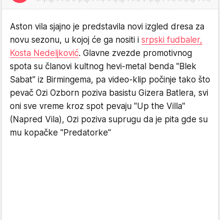
Aston vila sjajno je predstavila novi izgled dresa za
novu sezonu, u kojoj će ga nositi i
srpski fudbaler,
Kosta Nedeljković
. Glavne zvezde promotivnog
spota su članovi kultnog hevi-metal benda "Blek
Sabat" iz Birmingema, pa video-klip počinje tako što
pevač Ozi Ozborn poziva basistu Gizera Batlera, svi
oni sve vreme kroz spot pevaju "Up the Villa"
(Napred Vila), Ozi poziva suprugu da je pita gde su
mu kopačke "Predatorke"