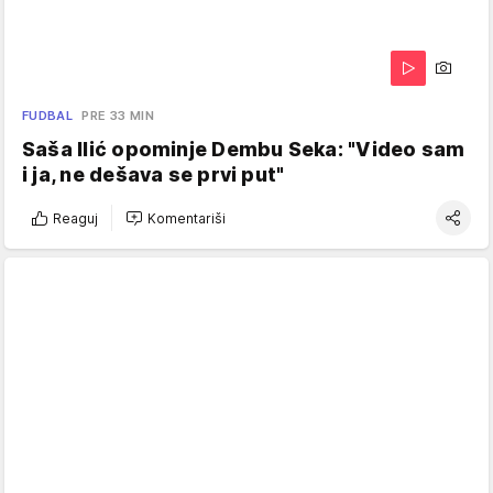
FUDBAL
PRE 33 MIN
Saša Ilić opominje Dembu Seka: "Video sam
i ja, ne dešava se prvi put"
Reaguj
Komentariši