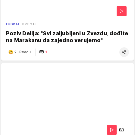
FUDBAL
PRE 2 H
Poziv Delija: "Svi zaljubljeni u Zvezdu, dođite
na Marakanu da zajedno verujemo"
2
·
Reaguj
1