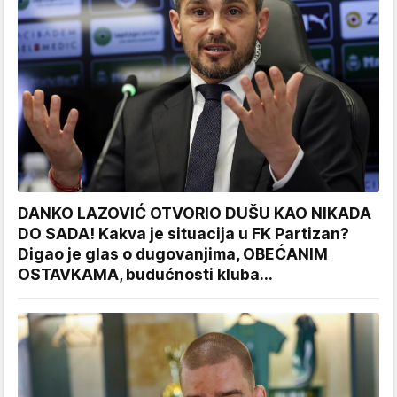
DANKO LAZOVIĆ OTVORIO DUŠU KAO NIKADA
DO SADA! Kakva je situacija u FK Partizan?
Digao je glas o dugovanjima, OBEĆANIM
OSTAVKAMA, budućnosti kluba...