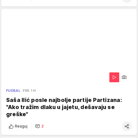
FUDBAL
PRE 1 H
Saša Ilić posle najbolje partije Partizana:
"Ako tražim dlaku u jajetu, dešavaju se
greške"
Reaguj
2