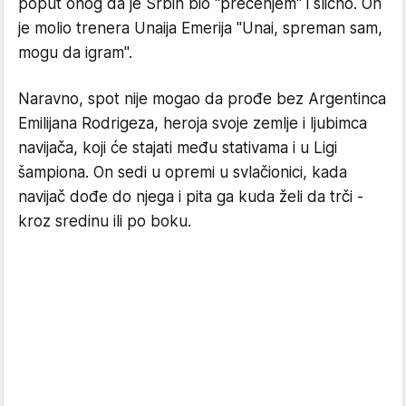
poput onog da je Srbin bio "precenjem" i slično. On
je molio trenera Unaija Emerija "Unai, spreman sam,
mogu da igram".
Naravno, spot nije mogao da prođe bez Argentinca
Emilijana Rodrigeza, heroja svoje zemlje i ljubimca
navijača, koji će stajati među stativama i u Ligi
šampiona. On sedi u opremi u svlačionici, kada
navijač dođe do njega i pita ga kuda želi da trči -
kroz sredinu ili po boku.