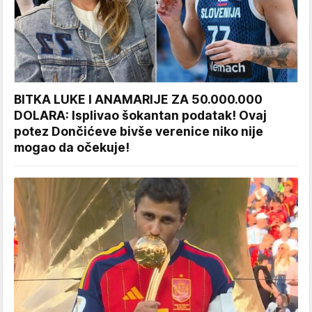
BITKA LUKE I ANAMARIJE ZA 50.000.000
DOLARA: Isplivao šokantan podatak! Ovaj
potez Dončićeve bivše verenice niko nije
mogao da očekuje!