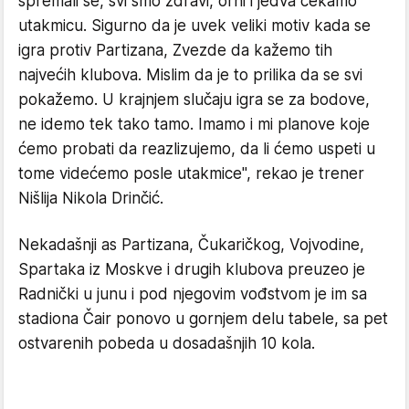
spremali se, svi smo zdravi, orni i jedva čekamo
utakmicu. Sigurno da je uvek veliki motiv kada se
igra protiv Partizana, Zvezde da kažemo tih
najvećih klubova. Mislim da je to prilika da se svi
pokažemo. U krajnjem slučaju igra se za bodove,
ne idemo tek tako tamo. Imamo i mi planove koje
ćemo probati da reazlizujemo, da li ćemo uspeti u
tome videćemo posle utakmice", rekao je trener
Nišlija Nikola Drinčić.
Nekadašnji as Partizana, Čukaričkog, Vojvodine,
Spartaka iz Moskve i drugih klubova preuzeo je
Radnički u junu i pod njegovim vođstvom je im sa
stadiona Čair ponovo u gornjem delu tabele, sa pet
ostvarenih pobeda u dosadašnjih 10 kola.