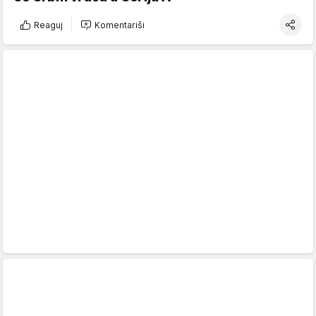
Reaguj
Komentariši