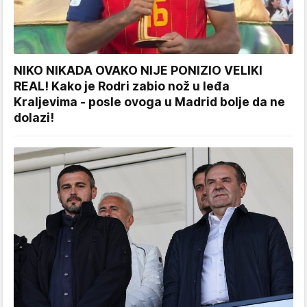
NIKO NIKADA OVAKO NIJE PONIZIO VELIKI
REAL! Kako je Rodri zabio nož u leđa
Kraljevima - posle ovoga u Madrid bolje da ne
dolazi!