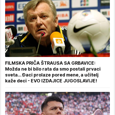
FILMSKA PRIČA ŠTRAUSA SA GRBAVICE:
Možda ne bi bilo rata da smo postali prvaci
sveta... Đaci prolaze pored mene, a učitelj
kaže deci - EVO IZDAJICE JUGOSLAVIJE!