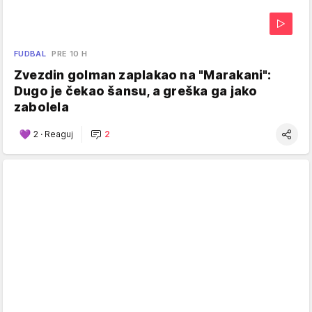
FUDBAL
PRE 10 H
Zvezdin golman zaplakao na "Marakani":
Dugo je čekao šansu, a greška ga jako
zabolela
2
·
Reaguj
2