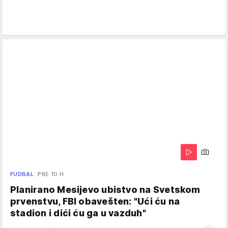
FUDBAL
PRE 10 H
Planirano Mesijevo ubistvo na Svetskom
prvenstvu, FBI obavešten: "Ući ću na
stadion i dići ću ga u vazduh"