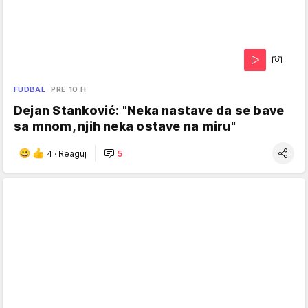
FUDBAL
PRE 10 H
Dejan Stanković: "Neka nastave da se bave
sa mnom, njih neka ostave na miru"
4
·
Reaguj
5