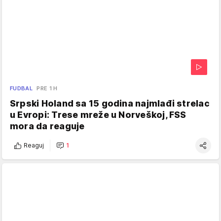
FUDBAL
PRE 1 H
Srpski Holand sa 15 godina najmlađi strelac
u Evropi: Trese mreže u Norveškoj, FSS
mora da reaguje
Reaguj
1