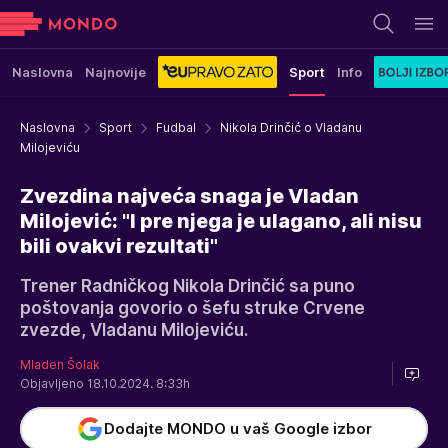
Naslovna
Najnovije
Sport
Info
Naslovna
Sport
Fudbal
Nikola Drinčić o Vladanu
Milojeviću
Zvezdina najveća snaga je Vladan
Milojević: "I pre njega je ulagano, ali nisu
bili ovakvi rezultati"
Trener Radničkog Nikola Drinčić sa puno
poštovanja govorio o šefu struke Crvene
zvezde, Vladanu Milojeviću.
Mladen Šolak
Objavljeno 18.10.2024. 8:33h
Dodajte MONDO u vaš Google izbor