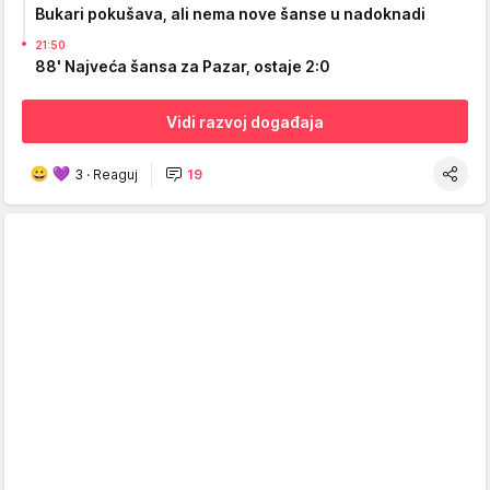
Bukari pokušava, ali nema nove šanse u nadoknadi
21:50
88' Najveća šansa za Pazar, ostaje 2:0
Vidi razvoj događaja
3
·
Reaguj
19