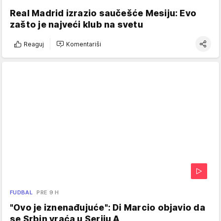
Real Madrid izrazio saučešće Mesiju: Evo
zašto je najveći klub na svetu
Reaguj
Komentariši
FUDBAL
PRE 9 H
"Ovo je iznenađujuće": Di Marcio objavio da
se Srbin vraća u Seriju A