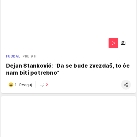
FUDBAL
PRE 9 H
Dejan Stanković: "Da se bude zvezdaš, to će
nam biti potrebno"
1
·
Reaguj
2