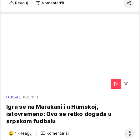
Reaguj
Komentariši
FUDBAL
PRE 11 H
Igra se na Marakani i u Humskoj,
istovremeno: Ovo se retko događa u
srpskom fudbalu
1
·
Reaguj
Komentariši