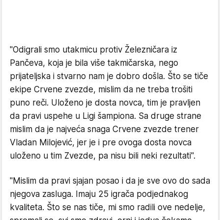
"Odigrali smo utakmicu protiv Železničara iz
Pančeva, koja je bila više takmičarska, nego
prijateljska i stvarno nam je dobro došla. Što se tiče
ekipe Crvene zvezde, mislim da ne treba trošiti
puno reči. Uloženo je dosta novca, tim je pravljen
da pravi uspehe u Ligi šampiona. Sa druge strane
mislim da je najveća snaga Crvene zvezde trener
Vladan Milojević, jer je i pre ovoga dosta novca
uloženo u tim Zvezde, pa nisu bili neki rezultati".
"Mislim da pravi sjajan posao i da je sve ovo do sada
njegova zasluga. Imaju 25 igrača podjednakog
kvaliteta. Što se nas tiče, mi smo radili ove nedelje,