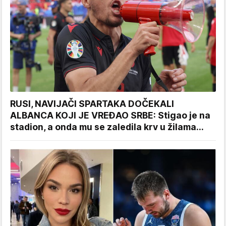
RUSI, NAVIJAČI SPARTAKA DOČEKALI
ALBANCA KOJI JE VREĐAO SRBE: Stigao je na
stadion, a onda mu se zaledila krv u žilama...