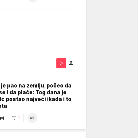
je pao na zemlju, počeo da
se i da plače: Tog dana je
ć postao najveći ikada i to
eta
uj
1