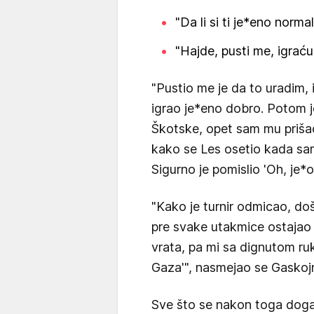
"Da li si ti je*eno norma
"Hajde, pusti me, igrać
"Pustio me je da to uradim,
igrao je*eno dobro. Potom j
Škotske, opet sam mu prišao
kako se Les osetio kada sam
Sigurno je pomislio 'Oh, je*o
"Kako je turnir odmicao, do
pre svake utakmice ostajao p
vrata, pa mi sa dignutom ru
Gaza'", nasmejao se Gaskoj
Sve što se nakon toga dog