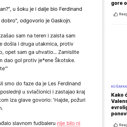
gore 
lan?", u šoku je i dalje bio Ferdinand
Reag
u dobro", odgovorio je Gaskojn.
 izašao sam na teren i zaista sam
e došla i druga utakmica, protiv
, opet sam ga uhvatio... Zamislite
 dao gol protiv je*ene Škotske.
te'"
šli smo do faze da je Les Ferdinand
KOŠARK
oslednji u svlačionici i zastajao kraj
Kako ć
kom iza glave govorio: 'Hajde, požuri
Valens
evroli
n.
ponovi
ađalo slavnom fudbaleru
nije bilo ni
Reag