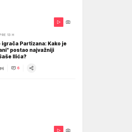
PRE 13 H
igrača Partizana: Kako je
ani" postao najvažniji
Saše Ilića?
uj
6