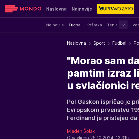
Naslovna
Najnovije
Najnovije
Fudbal
Košarka
Tenis
Vat
Sensa
Stvar ukusa
Yumama
Naslovna
Sport
Fudbal
Po
"Morao sam da 
pamtim izraz li
u svlačionici 
Pol Gaskon ispričao je pr
Evropskom prvenstvu 199
Ferdinand je pristajao da
Mladen Šolak
Objavljeno 25.10.2024. 13:31h