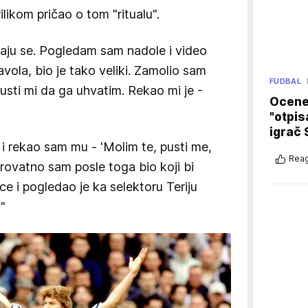
ikom pričao o tom "ritualu".
emaju se. Pogledam sam nadole i video
vola, bio je tako veliki. Zamolio sam
FUDBAL
usti mi da ga uhvatim. Rekao mi je -
Ocene 
"otpis
igrač 
 i rekao sam mu - 'Molim te, pusti me,
Reag
erovatno sam posle toga bio koji bi
ce i pogledao je ka selektoru Teriju
"