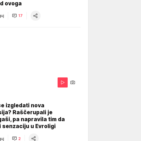
od ovoga
uj
17
A
e izgledati nova
ija? Raščerupali je
gaši, pa napravila tim da
 senzaciju u Evroligi
uj
2