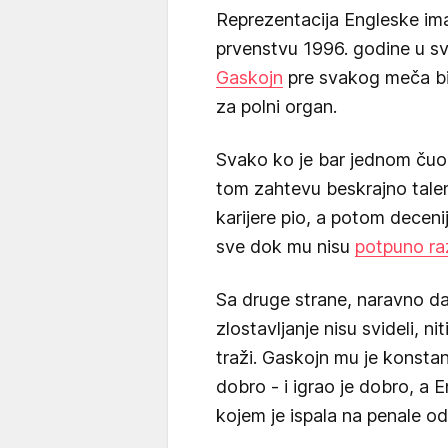
Reprezentacija Engleske ima
prvenstvu 1996. godine u svo
Gaskojn
pre svakog meča bi
za polni organ.
Svako ko je bar jednom čuo 
tom zahtevu beskrajno talen
karijere pio, a potom decen
sve dok mu nisu
potpuno razo
Sa druge strane, naravno da 
zlostavljanje nisu svideli, 
traži. Gaskojn mu je konsta
dobro - i igrao je dobro, a E
kojem je ispala na penale o