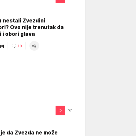
 nestali Zvezdini
ri? Ovo nije trenutak da
i i obori glava
uj
19
 je da Zvezda ne može