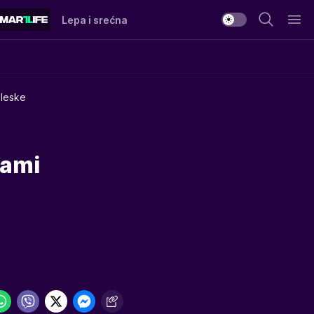
Lepa i srećna
gleske
sami