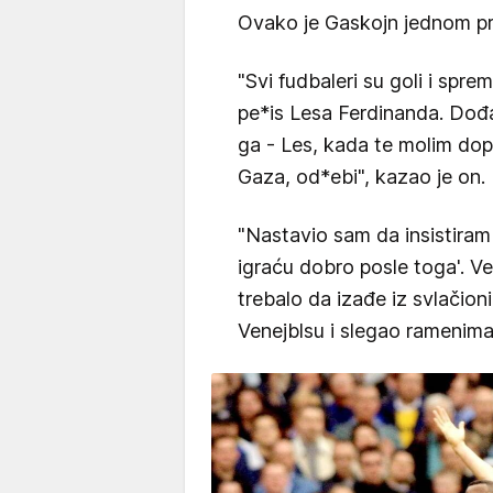
Ovako je Gaskojn jednom pril
"Svi fudbaleri su goli i spr
pe*is Lesa Ferdinanda. Dođa
ga - Les, kada te molim dop
Gaza, od*ebi", kazao je on.
"Nastavio sam da insistiram
igraću dobro posle toga'. V
trebalo da izađe iz svlačioni
Venejblsu i slegao ramenima