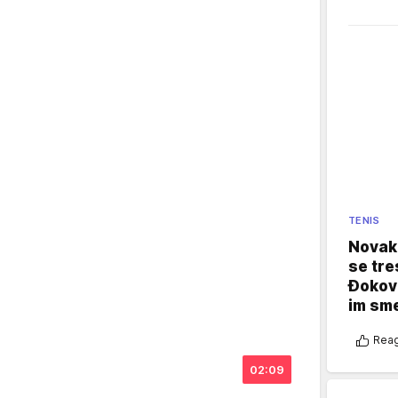
TENIS
Novak 
se tre
Đokovi
im sm
Reag
02:09