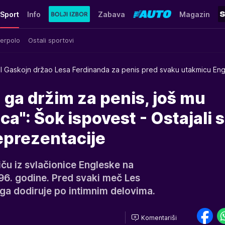
Sport
Info
Zabava
Magazin
erpolo
Ostali sportovi
l Gaskojn držao Lesa Ferdinanda za penis pred svaku utakmicu En
ga držim za penis, još mu
ca": Šok ispovest - Ostajali 
reprezentacije
iču iz svlačionice Engleske na
6. godine. Pred svaki meč Les
 ga dodiruje po intimnim delovima.
Komentariši