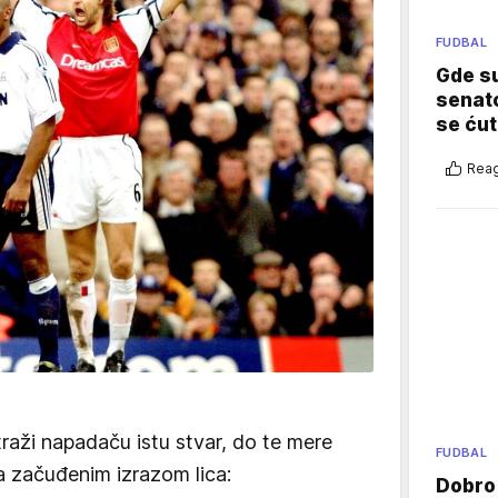
FUDBAL
Gde su
senato
se ćut
Reag
traži napadaču istu stvar, do te mere
FUDBAL
a začuđenim izrazom lica:
Dobro