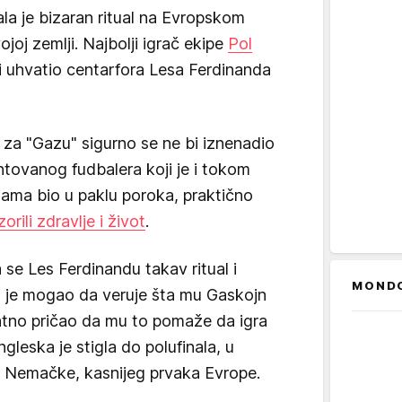
la je bizaran ritual na Evropskom
joj zemlji. Najbolji igrač ekipe
Pol
 uhvatio centarfora Lesa Ferdinanda
za "Gazu" sigurno se ne bi iznenadio
tovanog fudbalera koji je i tokom
ijama bio u paklu poroka, praktično
rili zdravlje i život
.
se Les Ferdinandu takav ritual i
MOND
niti je mogao da veruje šta mu Gaskojn
ntno pričao da mu to pomaže da igra
ngleska je stigla do polufinala, u
d Nemačke, kasnijeg prvaka Evrope.