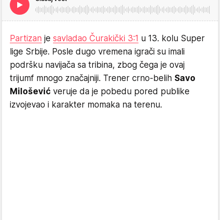
Partizan
je
savladao Čurakički 3:1
u 13. kolu Super
lige Srbije. Posle dugo vremena igrači su imali
podršku navijača sa tribina, zbog čega je ovaj
trijumf mnogo značajniji. Trener crno-belih
Savo
Milošević
veruje da je pobedu pored publike
izvojevao i karakter momaka na terenu.