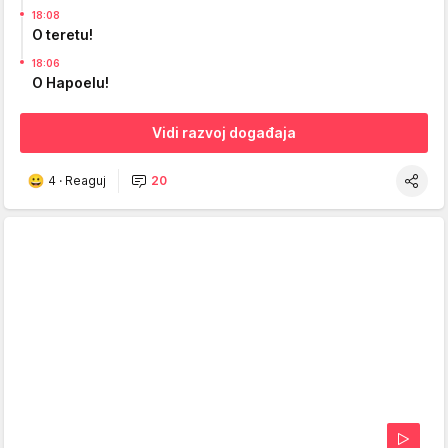
18:08
O teretu!
18:06
O Hapoelu!
Vidi razvoj događaja
4
·
Reaguj
20