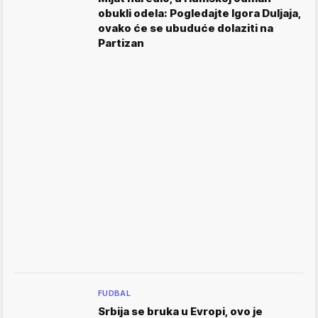
obukli odela: Pogledajte Igora Duljaja,
ovako će se ubuduće dolaziti na
Partizan
FUDBAL
Srbija se bruka u Evropi, ovo je