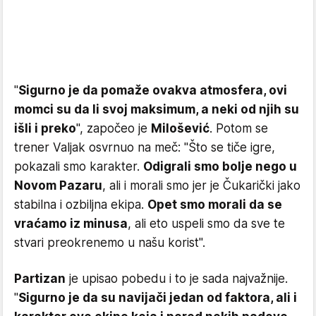
"
Sigurno je da pomaže ovakva atmosfera, ovi
momci su da li svoj maksimum, a neki od njih su
išli i preko
", započeo je
Milošević
. Potom se
trener Valjak osvrnuo na meč: "Što se tiče igre,
pokazali smo karakter.
Odigrali smo bolje nego u
Novom Pazaru
, ali i morali smo jer je Čukarički jako
stabilna i ozbiljna ekipa.
Opet smo morali da se
vraćamo iz minusa
, ali eto uspeli smo da sve te
stvari preokrenemo u našu korist".
Partizan
je upisao pobedu i to je sada najvažnije.
"
Sigurno je da su navijači jedan od faktora, ali i