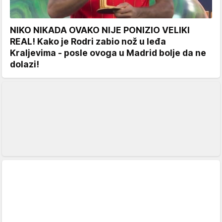
NIKO NIKADA OVAKO NIJE PONIZIO VELIKI
REAL! Kako je Rodri zabio nož u leđa
Kraljevima - posle ovoga u Madrid bolje da ne
dolazi!