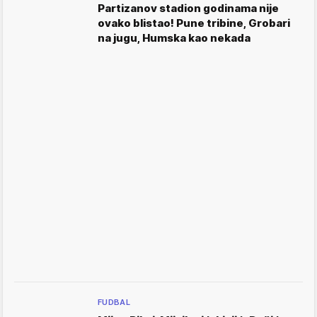
Partizanov stadion godinama nije
ovako blistao! Pune tribine, Grobari
na jugu, Humska kao nekada
FUDBAL