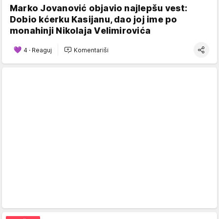
Marko Jovanović objavio najlepšu vest:
Dobio kćerku Kasijanu, dao joj ime po
monahinji Nikolaja Velimirovića
4
·
Reaguj
Komentariši