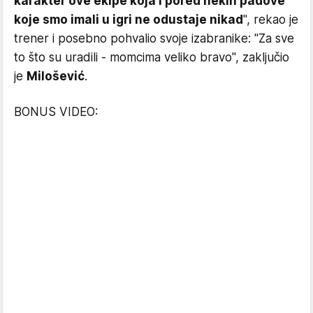
karakter ove ekipe koja i pored nekih padove
koje smo imali u igri ne odustaje nikad
", rekao je
trener i posebno pohvalio svoje izabranike: "Za sve
to što su uradili - momcima veliko bravo", zaključio
je
Milošević
.
BONUS VIDEO: