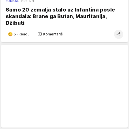
FUDBAL
PRE 5 H
Samo 20 zemalja stalo uz Infantina posle
skandala: Brane ga Butan, Mauritanija,
Džibuti
5
·
Reaguj
Komentariši