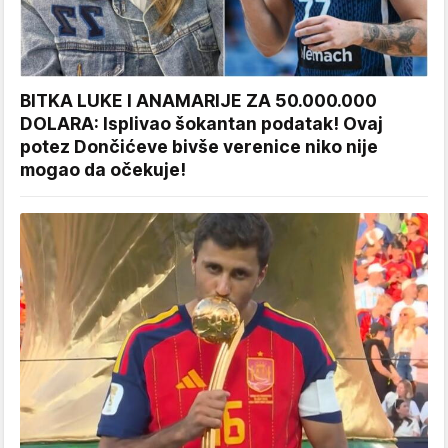
BITKA LUKE I ANAMARIJE ZA 50.000.000
DOLARA: Isplivao šokantan podatak! Ovaj
potez Dončićeve bivše verenice niko nije
mogao da očekuje!