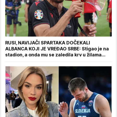
RUSI, NAVIJAČI SPARTAKA DOČEKALI
ALBANCA KOJI JE VREĐAO SRBE: Stigao je na
stadion, a onda mu se zaledila krv u žilama...