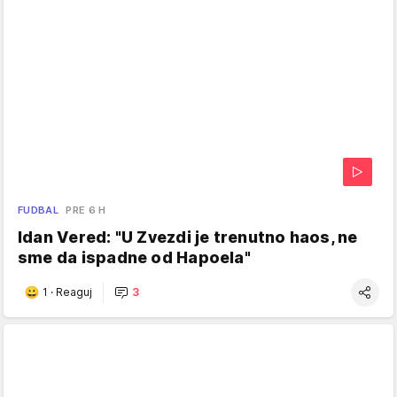
FUDBAL
PRE 6 H
Idan Vered: "U Zvezdi je trenutno haos, ne
sme da ispadne od Hapoela"
1
·
Reaguj
3