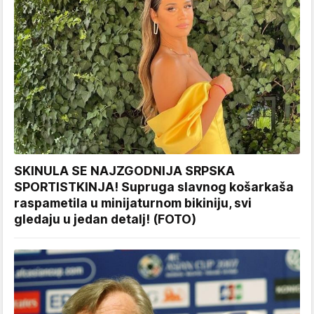
SKINULA SE NAJZGODNIJA SRPSKA
SPORTISTKINJA! Supruga slavnog košarkaša
raspametila u minijaturnom bikiniju, svi
gledaju u jedan detalj! (FOTO)