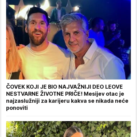
ČOVEK KOJI JE BIO NAJVAŽNIJI DEO LEOVE
NESTVARNE ŽIVOTNE PRIČE! Mesijev otac je
najzaslužniji za karijeru kakva se nikada neće
ponoviti