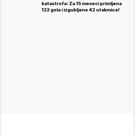
katastrofa: Za 15 meseci primljena
122 gola i izgubljene 42 utakmice!