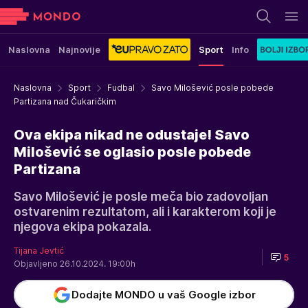
Naslovna
Najnovije
Sport
Info
Naslovna
Sport
Fudbal
Savo Milošević posle pobede
Partizana nad Čukaričkim
Ova ekipa nikad ne odustaje! Savo
Milošević se oglasio posle pobede
Partizana
Savo Milošević je posle meča bio zadovoljan
ostvarenim rezultatom, ali i karakterom koji je
njegova ekipa pokazala.
Tijana Jevtić
5
Objavljeno 26.10.2024. 19:00h
Dodajte MONDO u vaš Google izbor