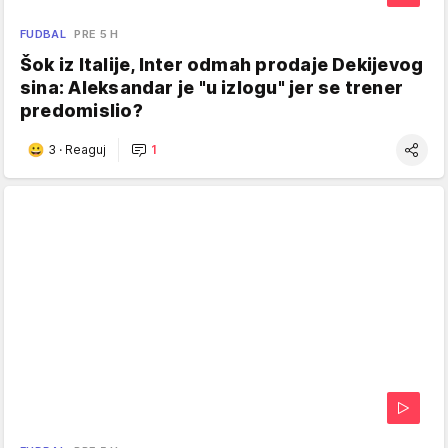
FUDBAL
PRE 5 H
Šok iz Italije, Inter odmah prodaje Dekijevog
sina: Aleksandar je "u izlogu" jer se trener
predomislio?
3
·
Reaguj
1