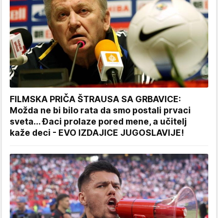
FILMSKA PRIČA ŠTRAUSA SA GRBAVICE:
Možda ne bi bilo rata da smo postali prvaci
sveta... Đaci prolaze pored mene, a učitelj
kaže deci - EVO IZDAJICE JUGOSLAVIJE!