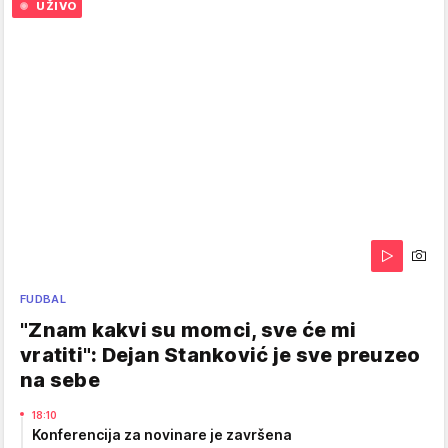
UŽIVO
FUDBAL
"Znam kakvi su momci, sve će mi
vratiti": Dejan Stanković je sve preuzeo
na sebe
18:10
Konferencija za novinare je završena