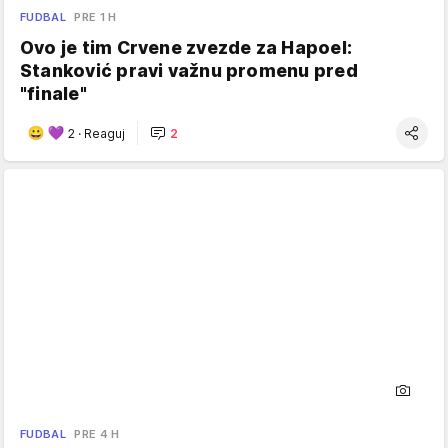
FUDBAL
PRE 1 H
Ovo je tim Crvene zvezde za Hapoel:
Stanković pravi važnu promenu pred
"finale"
2
·
Reaguj
2
FUDBAL
PRE 4 H