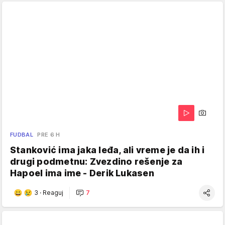
FUDBAL
PRE 6 H
Stanković ima jaka leđa, ali vreme je da ih i
drugi podmetnu: Zvezdino rešenje za
Hapoel ima ime - Derik Lukasen
3
·
Reaguj
7