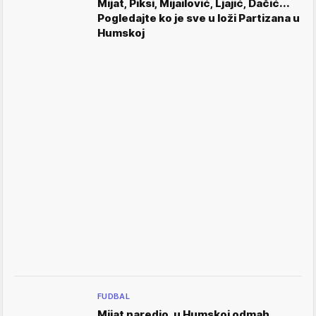
Mijat, Piksi, Mijailović, Ljajić, Dačić...
Pogledajte ko je sve u loži Partizana u
Humskoj
FUDBAL
Mijat naredio, u Humskoj odmah