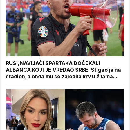
RUSI, NAVIJAČI SPARTAKA DOČEKALI
ALBANCA KOJI JE VREĐAO SRBE: Stigao je na
stadion, a onda mu se zaledila krv u žilama...