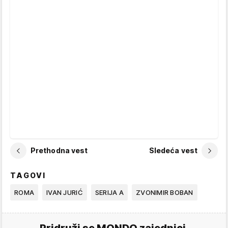
Prethodna vest
Sledeća vest
TAGOVI
ROMA
IVAN JURIĆ
SERIJA A
ZVONIMIR BOBAN
Pridruži se MONDO zajednici.