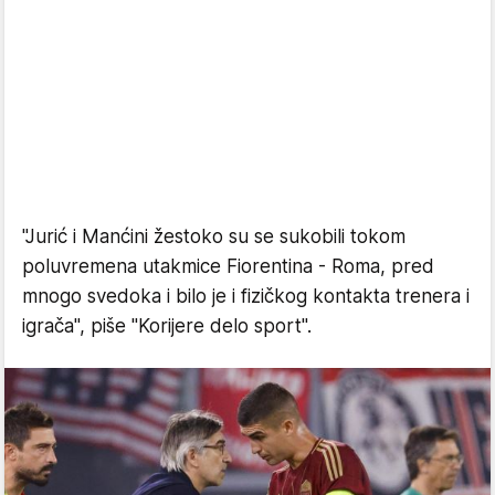
"Jurić i Manćini žestoko su se sukobili tokom
poluvremena utakmice Fiorentina - Roma, pred
mnogo svedoka i bilo je i fizičkog kontakta trenera i
igrača", piše "Korijere delo sport".