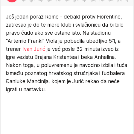
Još jedan poraz Rome - debakl protiv Fiorentine,
zatresao je do te mere klub i svlačionicu da bi bilo
pravo čudo ako sve ostane isto. Na stadionu
"Artemio Franki" Viola je pobedila ubedljivo 5:1, a
trener
Ivan Jurić
je već posle 32 minuta izveo iz
igre vezistu Brajana Kristantea i beka Anhelina.
Nakon toga, u poluvremenu je navodno izbila i tuča
između poznatog hrvatskog stručnjaka i fudbalera
Đanluke Manćinija, kojem je Jurić rekao da neće
igrati u nastavku.