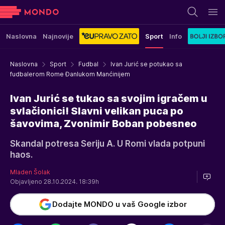
Naslovna
Najnovije
Sport
Info
Naslovna
Sport
Fudbal
Ivan Jurić se potukao sa
fudbalerom Rome Đanlukom Manćinijem
Ivan Jurić se tukao sa svojim igračem u
svlačionici! Slavni velikan puca po
šavovima, Zvonimir Boban pobesneo
Skandal potresa Seriju A. U Romi vlada potpuni
haos.
Mladen Šolak
Objavljeno 28.10.2024. 18:39h
Dodajte MONDO u vaš Google izbor