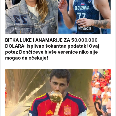
BITKA LUKE I ANAMARIJE ZA 50.000.000
DOLARA: Isplivao šokantan podatak! Ovaj
potez Dončićeve bivše verenice niko nije
mogao da očekuje!