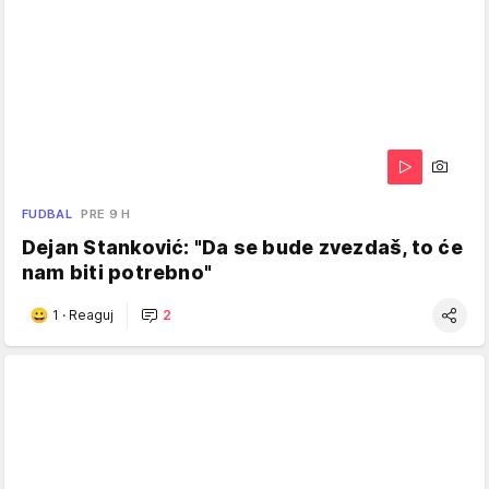
FUDBAL
PRE 9 H
Dejan Stanković: "Da se bude zvezdaš, to će
nam biti potrebno"
1
·
Reaguj
2