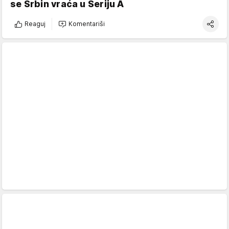
se Srbin vraća u Seriju A
Reaguj
Komentariši