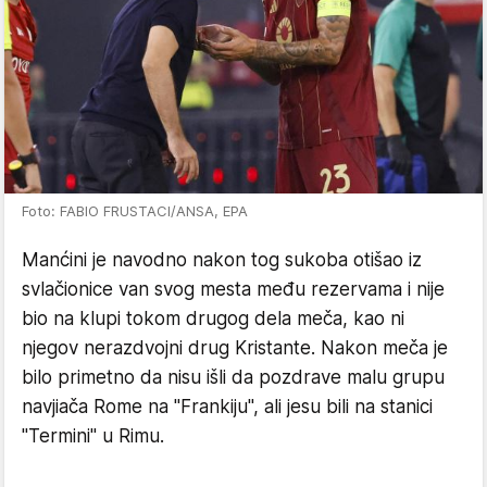
Foto: FABIO FRUSTACI/ANSA, EPA
Manćini je navodno nakon tog sukoba otišao iz
svlačionice van svog mesta među rezervama i nije
bio na klupi tokom drugog dela meča, kao ni
njegov nerazdvojni drug Kristante. Nakon meča je
bilo primetno da nisu išli da pozdrave malu grupu
navjiača Rome na "Frankiju", ali jesu bili na stanici
"Termini" u Rimu.