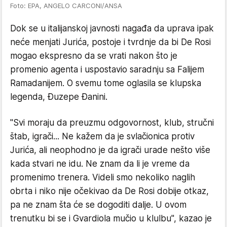
Foto: EPA, ANGELO CARCONI/ANSA
Dok se u italijanskoj javnosti nagađa da uprava ipak
neće menjati Jurića, postoje i tvrdnje da bi De Rosi
mogao ekspresno da se vrati nakon što je
promenio agenta i uspostavio saradnju sa Falijem
Ramadanijem. O svemu tome oglasila se klupska
legenda, Đuzepe Đanini.
"Svi moraju da preuzmu odgovornost, klub, stručni
štab, igrači... Ne kažem da je svlačionica protiv
Jurića, ali neophodno je da igrači urade nešto više
kada stvari ne idu. Ne znam da li je vreme da
promenimo trenera. Videli smo nekoliko naglih
obrta i niko nije očekivao da De Rosi dobije otkaz,
pa ne znam šta će se dogoditi dalje. U ovom
trenutku bi se i Gvardiola mučio u klulbu", kazao je