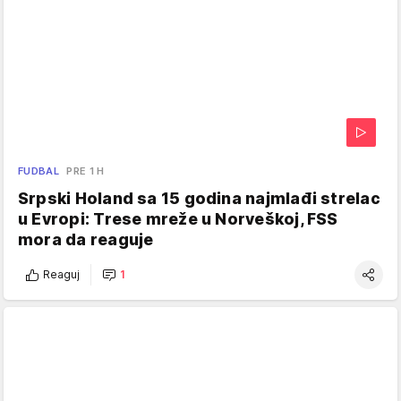
FUDBAL
PRE 1 H
Srpski Holand sa 15 godina najmlađi strelac
u Evropi: Trese mreže u Norveškoj, FSS
mora da reaguje
Reaguj
1