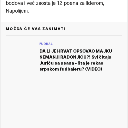
bodova i već zaosta je 12 poena za liderom,
Napolijem.
MOŽDA ĆE VAS ZANIMATI
FUDBAL
DA LI JE HRVAT OPSOVAO MAJKU
NEMANJI RADONJIĆU?! Svi čitaju
Juriću sa usana - šta je rekao
srpskom fudbaleru? (VIDEO)