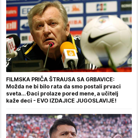
FILMSKA PRIČA ŠTRAUSA SA GRBAVICE:
Možda ne bi bilo rata da smo postali prvaci
sveta... Đaci prolaze pored mene, a učitelj
kaže deci - EVO IZDAJICE JUGOSLAVIJE!