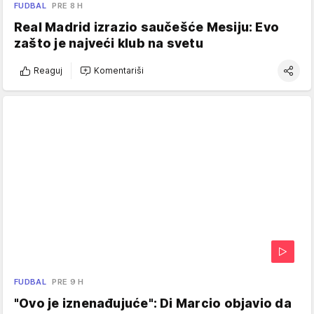
FUDBAL
PRE 8 H
Real Madrid izrazio saučešće Mesiju: Evo
zašto je najveći klub na svetu
Reaguj
Komentariši
FUDBAL
PRE 9 H
"Ovo je iznenađujuće": Di Marcio objavio da