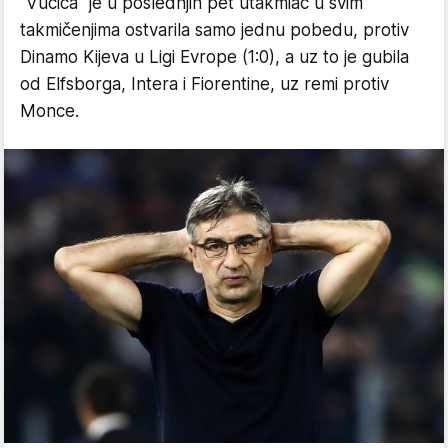
"Vučica" je u poslednjih pet utakmiac u svim
takmičenjima ostvarila samo jednu pobedu, protiv
Dinamo Kijeva u Ligi Evrope (1:0), a uz to je gubila
od Elfsborga, Intera i Fiorentine, uz remi protiv
Monce.