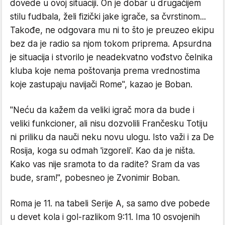
dovede u ovoj situaciji. On je dobar u drugačijem
stilu fudbala, želi fizički jake igrače, sa čvrstinom...
Takođe, ne odgovara mu ni to što je preuzeo ekipu
bez da je radio sa njom tokom priprema. Apsurdna
je situacija i stvorilo je neadekvatno vođstvo čelnika
kluba koje nema poštovanja prema vrednostima
koje zastupaju navijači Rome", kazao je Boban.
"Neću da kažem da veliki igrač mora da bude i
veliki funkcioner, ali nisu dozvolili Frančesku Totiju
ni priliku da nauči neku novu ulogu. Isto važi i za De
Rosija, koga su odmah 'izgoreli'. Kao da je ništa.
Kako vas nije sramota to da radite? Sram da vas
bude, sram!", pobesneo je Zvonimir Boban.
Roma je 11. na tabeli Serije A, sa samo dve pobede
u devet kola i gol-razlikom 9:11. Ima 10 osvojenih