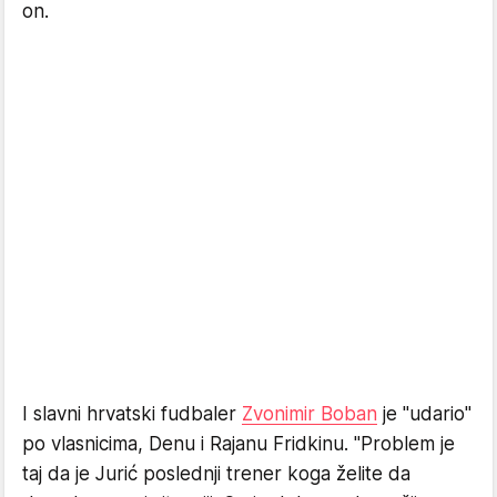
on.
I slavni hrvatski fudbaler
Zvonimir Boban
je "udario"
po vlasnicima, Denu i Rajanu Fridkinu. "Problem je
taj da je Jurić poslednji trener koga želite da