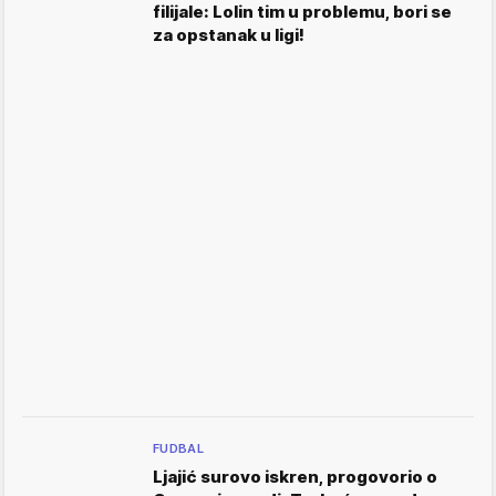
filijale: Lolin tim u problemu, bori se
za opstanak u ligi!
FUDBAL
Ljajić surovo iskren, progovorio o