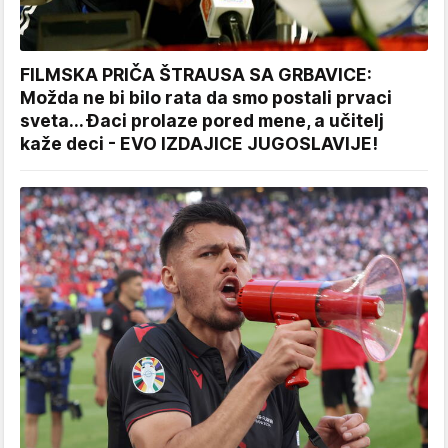
FILMSKA PRIČA ŠTRAUSA SA GRBAVICE:
Možda ne bi bilo rata da smo postali prvaci
sveta... Đaci prolaze pored mene, a učitelj
kaže deci - EVO IZDAJICE JUGOSLAVIJE!