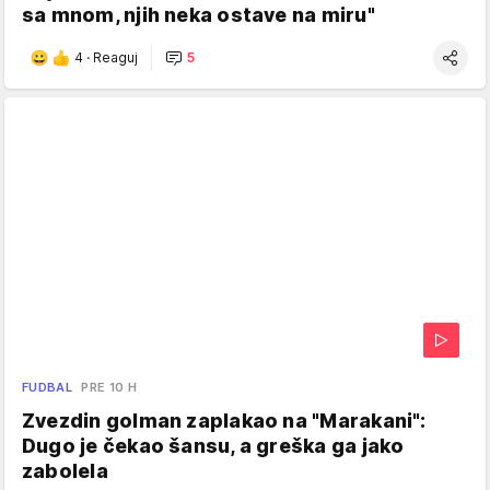
sa mnom, njih neka ostave na miru"
4
·
Reaguj
5
FUDBAL
PRE 10 H
Zvezdin golman zaplakao na "Marakani":
Dugo je čekao šansu, a greška ga jako
zabolela