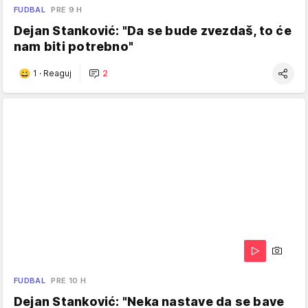
FUDBAL
PRE 9 H
Dejan Stanković: "Da se bude zvezdaš, to će
nam biti potrebno"
1
·
Reaguj
2
FUDBAL
PRE 10 H
Dejan Stanković: "Neka nastave da se bave