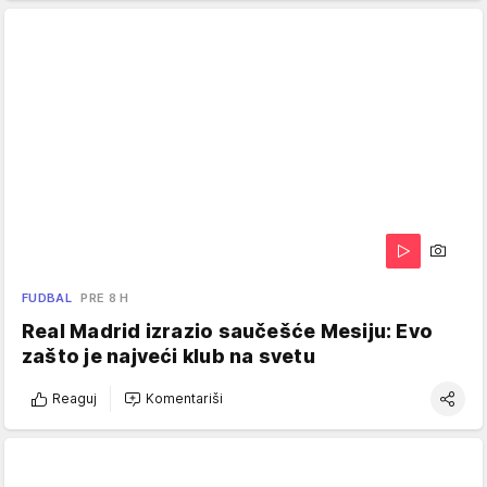
FUDBAL
PRE 8 H
Real Madrid izrazio saučešće Mesiju: Evo
zašto je najveći klub na svetu
Reaguj
Komentariši