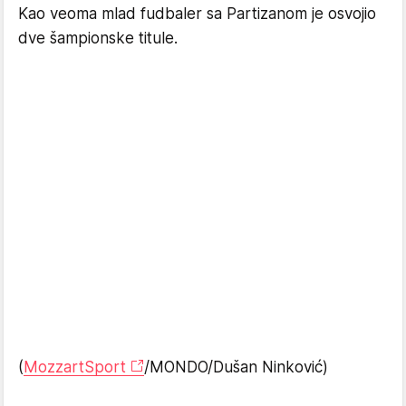
Kao veoma mlad fudbaler sa Partizanom je osvojio
dve šampionske titule.
(
MozzartSport
/MONDO/Dušan Ninković)