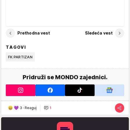
Prethodna vest
Sledeća vest
TAGOVI
FK PARTIZAN
Pridruži se MONDO zajednici.
3
·
Reaguj
1