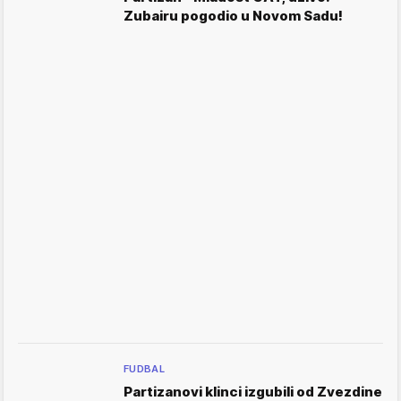
Zubairu pogodio u Novom Sadu!
FUDBAL
Partizanovi klinci izgubili od Zvezdine