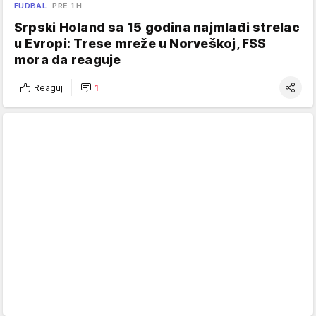
FUDBAL
PRE 1 H
Srpski Holand sa 15 godina najmlađi strelac
u Evropi: Trese mreže u Norveškoj, FSS
mora da reaguje
Reaguj
1