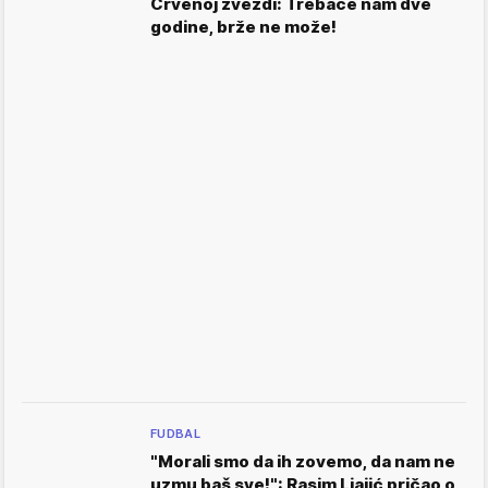
Crvenoj zvezdi: Trebaće nam dve
godine, brže ne može!
FUDBAL
"Morali smo da ih zovemo, da nam ne
uzmu baš sve!": Rasim Ljajić pričao o