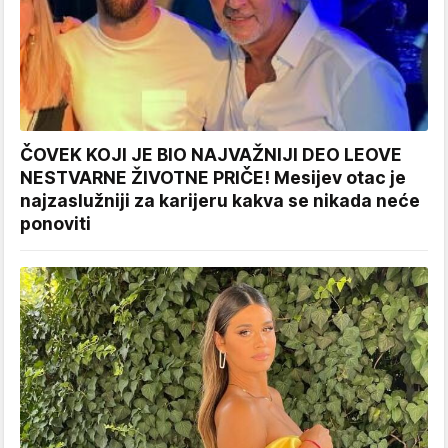
ČOVEK KOJI JE BIO NAJVAŽNIJI DEO LEOVE
NESTVARNE ŽIVOTNE PRIČE! Mesijev otac je
najzaslužniji za karijeru kakva se nikada neće
ponoviti