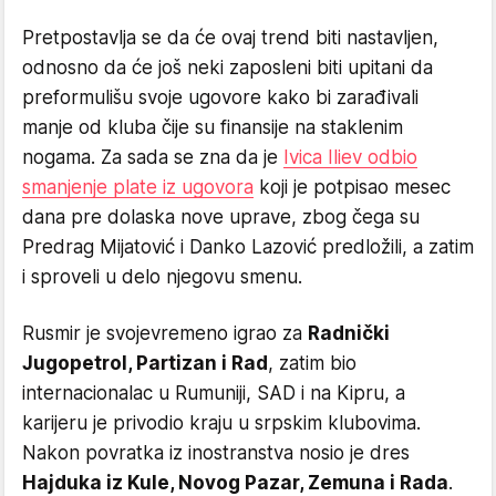
Pretpostavlja se da će ovaj trend biti nastavljen,
odnosno da će još neki zaposleni biti upitani da
preformulišu svoje ugovore kako bi zarađivali
manje od kluba čije su finansije na staklenim
nogama. Za sada se zna da je
Ivica Iliev odbio
smanjenje plate iz ugovora
koji je potpisao mesec
dana pre dolaska nove uprave, zbog čega su
Predrag Mijatović i Danko Lazović predložili, a zatim
i sproveli u delo njegovu smenu.
Rusmir je svojevremeno igrao za
Radnički
Jugopetrol, Partizan i Rad
, zatim bio
internacionalac u Rumuniji, SAD i na Kipru, a
karijeru je privodio kraju u srpskim klubovima.
Nakon povratka iz inostranstva nosio je dres
Hajduka iz Kule, Novog Pazar, Zemuna i Rada
.