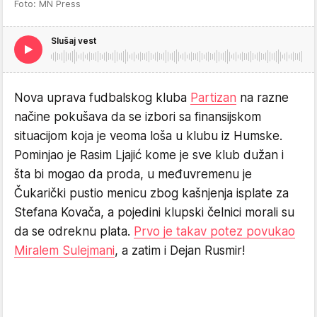
Foto: MN Press
Slušaj vest
Nova uprava fudbalskog kluba
Partizan
na razne
načine pokušava da se izbori sa finansijskom
situacijom koja je veoma loša u klubu iz Humske.
Pominjao je Rasim Ljajić kome je sve klub dužan i
šta bi mogao da proda, u međuvremenu je
Čukarički pustio menicu zbog kašnjenja isplate za
Stefana Kovača, a pojedini klupski čelnici morali su
da se odreknu plata.
Prvo je takav potez povukao
Miralem Sulejmani
, a zatim i Dejan Rusmir!