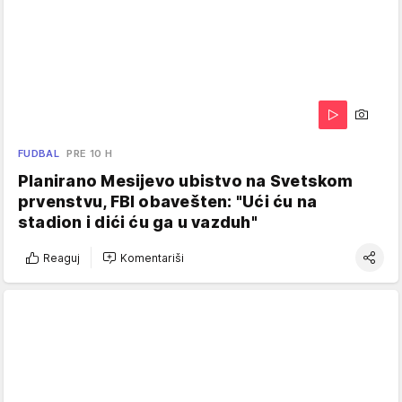
FUDBAL
PRE 10 H
Planirano Mesijevo ubistvo na Svetskom
prvenstvu, FBI obavešten: "Ući ću na
stadion i dići ću ga u vazduh"
Reaguj
Komentariši