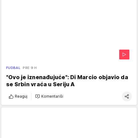
FUDBAL
PRE 9 H
"Ovo je iznenađujuće": Di Marcio objavio da
se Srbin vraća u Seriju A
Reaguj
Komentariši