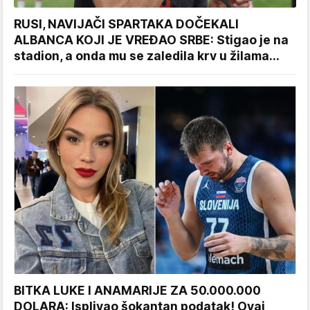
RUSI, NAVIJAČI SPARTAKA DOČEKALI
ALBANCA KOJI JE VREĐAO SRBE: Stigao je na
stadion, a onda mu se zaledila krv u žilama...
BITKA LUKE I ANAMARIJE ZA 50.000.000
DOLARA: Isplivao šokantan podatak! Ovaj