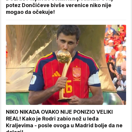
potez Dončićeve bivše verenice niko nije
mogao da očekuje!
NIKO NIKADA OVAKO NIJE PONIZIO VELIKI
REAL! Kako je Rodri zabio nož u leđa
Kraljevima - posle ovoga u Madrid bolje da ne