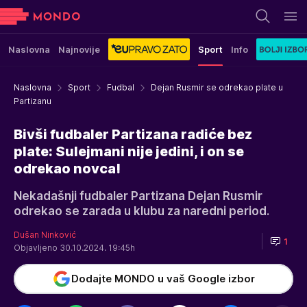
Naslovna
Najnovije
Sport
Info
Naslovna
Sport
Fudbal
Dejan Rusmir se odrekao plate u
Partizanu
Bivši fudbaler Partizana radiće bez
plate: Sulejmani nije jedini, i on se
odrekao novca!
Nekadašnji fudbaler Partizana Dejan Rusmir
odrekao se zarada u klubu za naredni period.
Dušan Ninković
1
Objavljeno 30.10.2024. 19:45h
Dodajte MONDO u vaš Google izbor