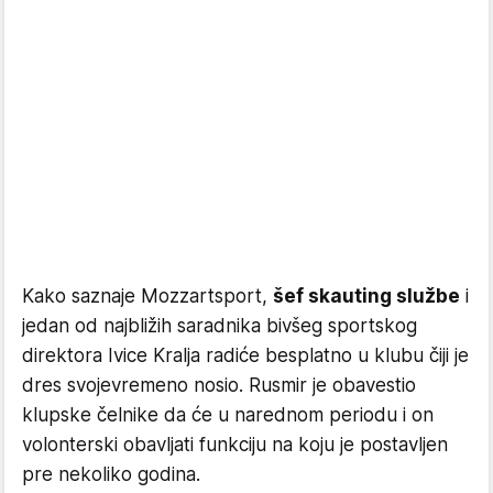
Kako saznaje Mozzartsport,
šef skauting službe
i
jedan od najbližih saradnika bivšeg sportskog
direktora Ivice Kralja radiće besplatno u klubu čiji je
dres svojevremeno nosio. Rusmir je obavestio
klupske čelnike da će u narednom periodu i on
volonterski obavljati funkciju na koju je postavljen
pre nekoliko godina.