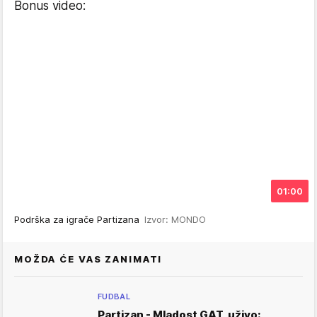
Bonus video:
01:00
Podrška za igrače Partizana
Izvor: MONDO
MOŽDA ĆE VAS ZANIMATI
FUDBAL
Partizan - Mladost GAT, uživo: