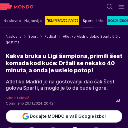
Naslovna
Najnovije
Sport
Info
Naslovna
Sport
Fudbal
Atletiko Madrid dobio Spartu 6:0 u
gostima
Kakva bruka u Ligi šampiona, primili šest
komada kod kuće: Držali se nekako 40
minuta, a onda je usleio potop!
Atletiko Madrid je na gostovanju dao čak šest
golova Sparti, a moglo je to da bude i gore.
Nikola Lalović
Objavljeno 26.11.2024. 20:42h
Dodajte MONDO u vaš Google izbor