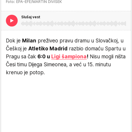
Foto: EPA-EFE/MARTIN DIVISEK
Slušaj vest
Dok je
Milan
preživeo pravu dramu u Slovačkoj, u
Češkoj je
Atletiko Madrid
razbio domaću Spartu u
Pragu sa čak
6:0 u
Ligi šampiona
!
Nisu mogli ništa
Česi timu Dijega Simeonea, a već u 15. minutu
krenuo je potop.