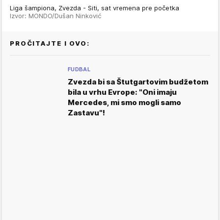
Liga šampiona, Zvezda - Siti, sat vremena pre početka
Izvor: MONDO/Dušan Ninković
PROČITAJTE I OVO:
FUDBAL
Zvezda bi sa Štutgartovim budžetom
bila u vrhu Evrope: "Oni imaju
Mercedes, mi smo mogli samo
Zastavu"!