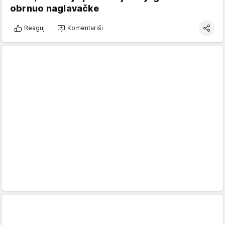
obrnuo naglavačke
Reaguj
Komentariši