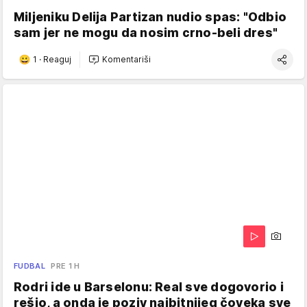
Miljeniku Delija Partizan nudio spas: "Odbio
sam jer ne mogu da nosim crno-beli dres"
1
·
Reaguj
Komentariši
FUDBAL
PRE 1 H
Rodri ide u Barselonu: Real sve dogovorio i
rešio, a onda je poziv najbitnijeg čoveka sve