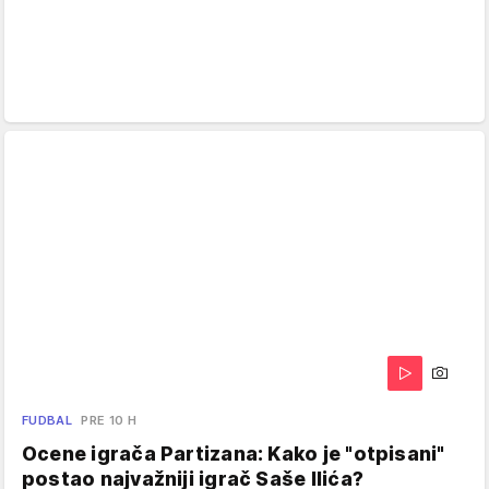
FUDBAL
PRE 10 H
Ocene igrača Partizana: Kako je "otpisani"
postao najvažniji igrač Saše Ilića?