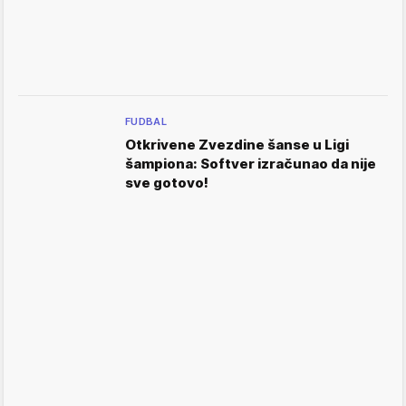
FUDBAL
Otkrivene Zvezdine šanse u Ligi
šampiona: Softver izračunao da nije
sve gotovo!