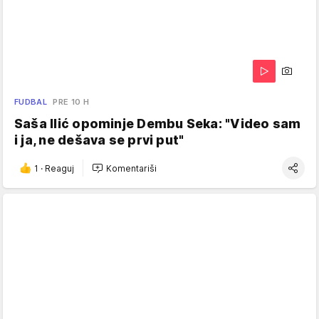
FUDBAL
PRE 10 H
Saša Ilić opominje Dembu Seka: "Video sam
i ja, ne dešava se prvi put"
1
·
Reaguj
Komentariši