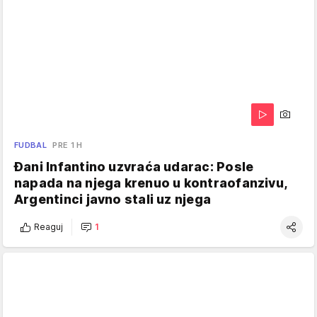
FUDBAL
PRE 1 H
Đani Infantino uzvraća udarac: Posle
napada na njega krenuo u kontraofanzivu,
Argentinci javno stali uz njega
Reaguj
1