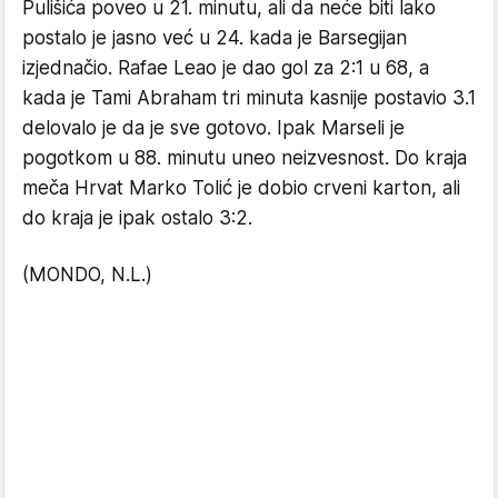
Pulišića poveo u 21. minutu, ali da neće biti lako
postalo je jasno već u 24. kada je Barsegijan
izjednačio. Rafae Leao je dao gol za 2:1 u 68, a
kada je Tami Abraham tri minuta kasnije postavio 3.1
delovalo je da je sve gotovo. Ipak Marseli je
pogotkom u 88. minutu uneo neizvesnost. Do kraja
meča Hrvat Marko Tolić je dobio crveni karton, ali
do kraja je ipak ostalo 3:2.
(MONDO, N.L.)