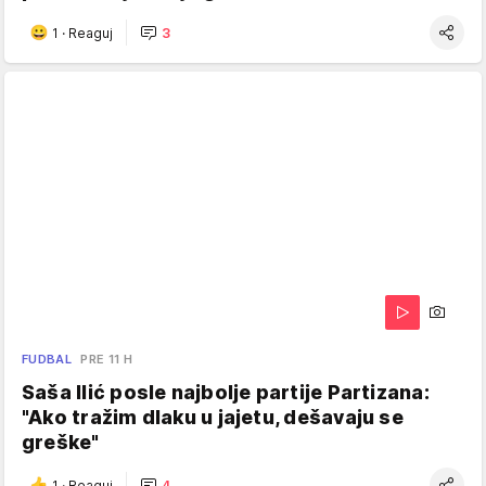
1
·
Reaguj
3
FUDBAL
PRE 11 H
Saša Ilić posle najbolje partije Partizana:
"Ako tražim dlaku u jajetu, dešavaju se
greške"
1
·
Reaguj
4