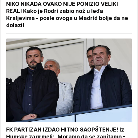
NIKO NIKADA OVAKO NIJE PONIZIO VELIKI
REAL! Kako je Rodri zabio nož u leđa
Kraljevima - posle ovoga u Madrid bolje da ne
dolazi!
FK PARTIZAN IZDAO HITNO SAOPŠTENJE! Iz
Humske zagrmeli: "Moramo da se zapitamo -