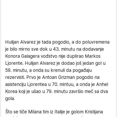
Hulijan Alvarez je tada pogodio, a do poluvremena
je bilo mirno sve dok u 43. minutu na dodavanje
Konora Galagera vođstvo nije duplirao Markos
Ljorente. Hulijan Alvarez je dodao još jedan gol u
59. minutu, a onda su krenuli da pogađaju
rezervisti. Prvo je Antoan Grizman pogodio na
asistenciju Ljorentea u 70. mintuu, a onda je Anhel
Korea koji je ušao u 79. minutu završio meč sa dva
gola.
Što se tiče Milana tim iz Italije je golom Kristijana