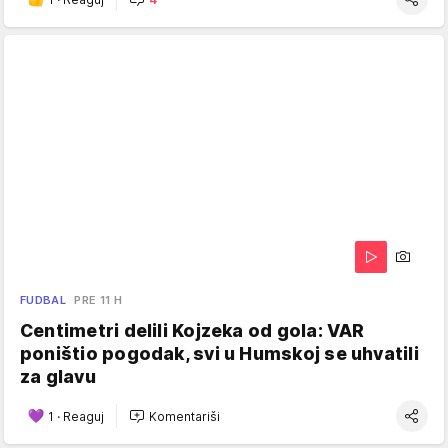
FUDBAL
PRE 11 H
Centimetri delili Kojzeka od gola: VAR
poništio pogodak, svi u Humskoj se uhvatili
za glavu
1
·
Reaguj
Komentariši