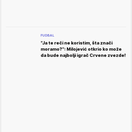
FUDBAL
"Ja te reči ne koristim, šta znači
moramo?": Milojević otkrio ko može
da bude najbolji igrač Crvene zvezde!