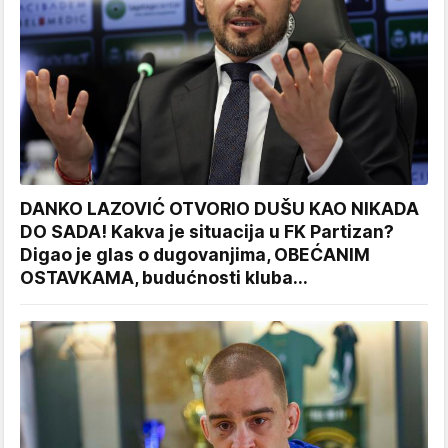
DANKO LAZOVIĆ OTVORIO DUŠU KAO NIKADA
DO SADA! Kakva je situacija u FK Partizan?
Digao je glas o dugovanjima, OBEĆANIM
OSTAVKAMA, budućnosti kluba...