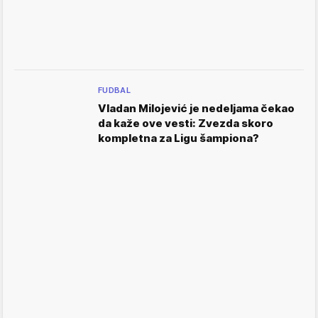
FUDBAL
Vladan Milojević je nedeljama čekao
da kaže ove vesti: Zvezda skoro
kompletna za Ligu šampiona?