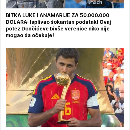
BITKA LUKE I ANAMARIJE ZA 50.000.000
DOLARA: Isplivao šokantan podatak! Ovaj
potez Dončićeve bivše verenice niko nije
mogao da očekuje!