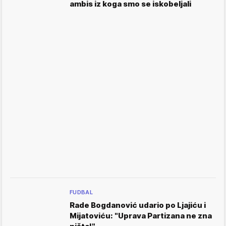
ambis iz koga smo se iskobeljali
FUDBAL
Rade Bogdanović udario po Ljajiću i
Mijatoviću: "Uprava Partizana ne zna