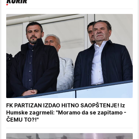
FK PARTIZAN IZDAO HITNO SAOPŠTENJE! Iz
Humske zagrmeli: "Moramo da se zapitamo -
ČEMU TO?!"