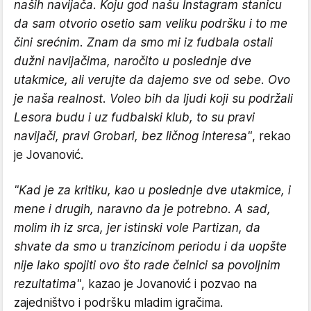
naših navijača. Koju god našu Instagram stanicu
da sam otvorio osetio sam veliku podršku i to me
čini srećnim. Znam da smo mi iz fudbala ostali
dužni navijačima, naročito u poslednje dve
utakmice, ali verujte da dajemo sve od sebe. Ovo
je naša realnost. Voleo bih da ljudi koji su podržali
Lesora budu i uz fudbalski klub, to su pravi
navijači, pravi Grobari, bez ličnog interesa"
, rekao
je Jovanović.
"Kad je za kritiku, kao u poslednje dve utakmice, i
mene i drugih, naravno da je potrebno. A sad,
molim ih iz srca, jer istinski vole Partizan, da
shvate da smo u tranzicinom periodu i da uopšte
nije lako spojiti ovo što rade čelnici sa povoljnim
rezultatima"
, kazao je Jovanović i pozvao na
zajedništvo i podršku mladim igračima.