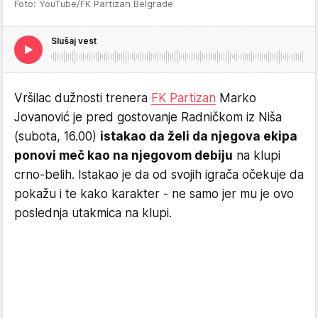
Foto: YouTube/FK Partizan Belgrade
Slušaj vest
Vršilac dužnosti trenera
FK Partizan
Marko
Jovanović je pred gostovanje Radničkom iz Niša
(subota, 16.00)
istakao da želi da njegova ekipa
ponovi meč kao na njegovom debiju
na klupi
crno-belih. Istakao je da od svojih igrača očekuje da
pokažu i te kako karakter - ne samo jer mu je ovo
poslednja utakmica na klupi.