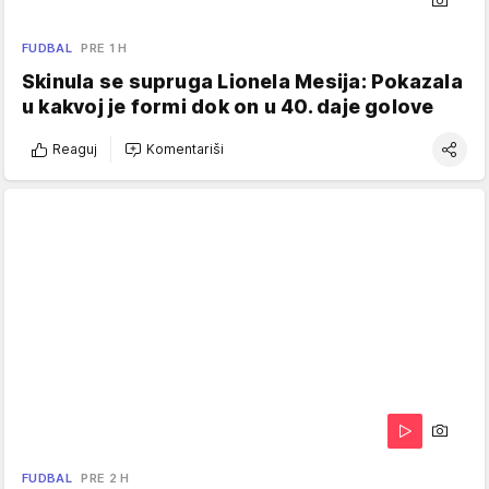
FUDBAL
PRE 1 H
Skinula se supruga Lionela Mesija: Pokazala
u kakvoj je formi dok on u 40. daje golove
Reaguj
Komentariši
FUDBAL
PRE 2 H