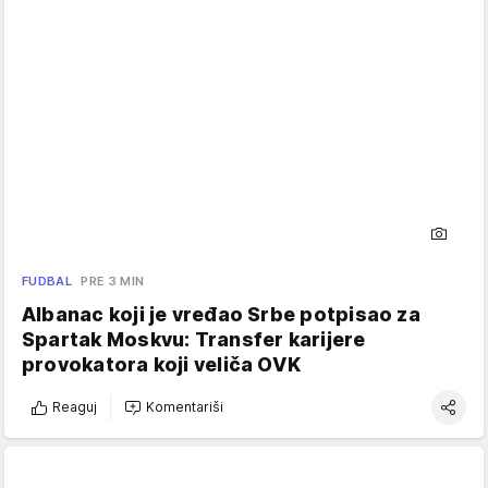
FUDBAL
PRE 3 MIN
Albanac koji je vređao Srbe potpisao za
Spartak Moskvu: Transfer karijere
provokatora koji veliča OVK
Reaguj
Komentariši