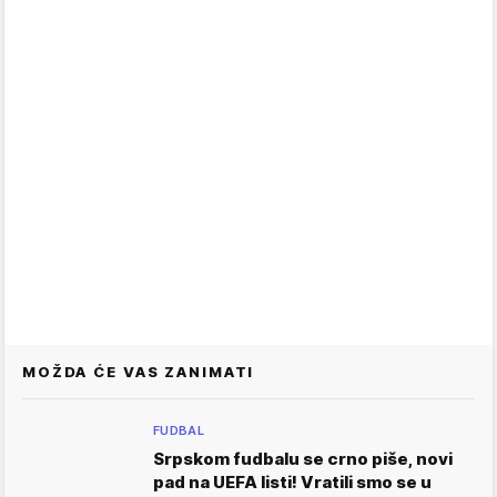
MOŽDA ĆE VAS ZANIMATI
FUDBAL
Srpskom fudbalu se crno piše, novi
pad na UEFA listi! Vratili smo se u