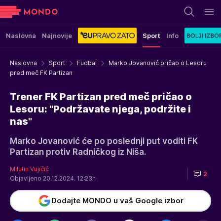
Naslovna
Najnovije
Sport
Info
Naslovna
Sport
Fudbal
Marko Jovanović pričao o Lesoru
pred meč FK Partizan
Trener FK Partizan pred meč pričao o
Lesoru: "Podržavate njega, podržite i
nas"
Marko Jovanović će po poslednji put voditi FK
Partizan protiv Radničkog iz Niša.
Milutin Vujičić
2
Objavljeno 20.12.2024. 12:23h
Dodajte MONDO u vaš Google izbor