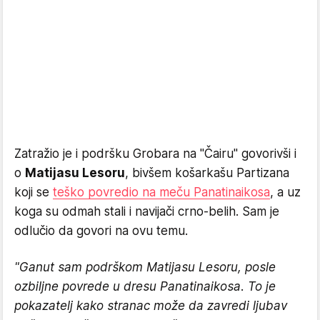
Zatražio je i podršku Grobara na "Čairu" govorivši i
o
Matijasu Lesoru
, bivšem košarkašu Partizana
koji se
teško povredio na meču Panatinaikosa
, a uz
koga su odmah stali i navijači crno-belih. Sam je
odlučio da govori na ovu temu.
"Ganut sam podrškom Matijasu Lesoru, posle
ozbiljne povrede u dresu Panatinaikosa. To je
pokazatelj kako stranac može da zavredi ljubav