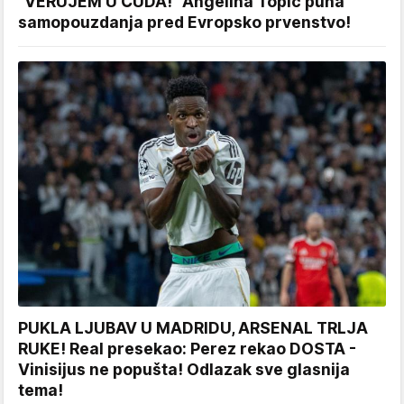
"VERUJEM U ČUDA!" Angelina Topić puna
samopouzdanja pred Evropsko prvenstvo!
PUKLA LJUBAV U MADRIDU, ARSENAL TRLJA
RUKE! Real presekao: Perez rekao DOSTA -
Vinisijus ne popušta! Odlazak sve glasnija
tema!