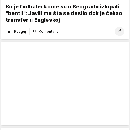
Ko je fudbaler kome su u Beogradu izlupali
"bentli": Javili mu šta se desilo dok je čekao
transfer u Engleskoj
Reaguj
Komentariši