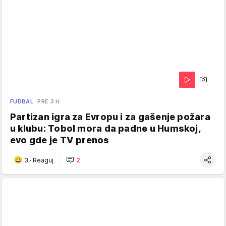
FUDBAL
PRE 3 H
Partizan igra za Evropu i za gašenje požara
u klubu: Tobol mora da padne u Humskoj,
evo gde je TV prenos
3
·
Reaguj
2