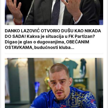
DANKO LAZOVIĆ OTVORIO DUŠU KAO NIKADA
DO SADA! Kakva je situacija u FK Partizan?
Digao je glas o dugovanjima, OBEĆANIM
OSTAVKAMA, budućnosti kluba...