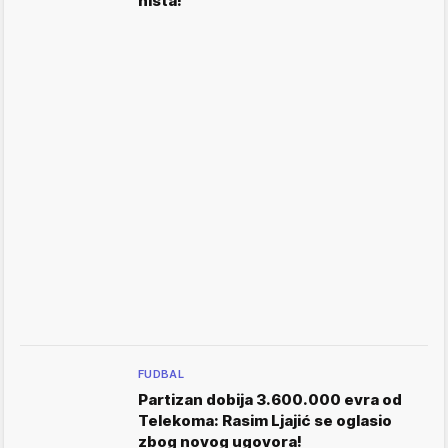
ništa!"
FUDBAL
Partizan dobija 3.600.000 evra od
Telekoma: Rasim Ljajić se oglasio
zbog novog ugovora!