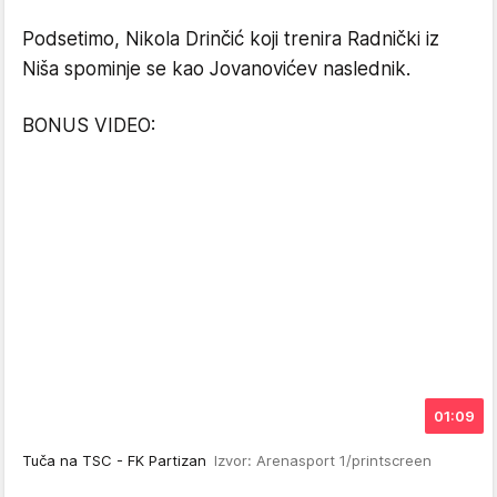
Podsetimo, Nikola Drinčić koji trenira Radnički iz
Niša spominje se kao Jovanovićev naslednik.
BONUS VIDEO:
01:09
Tuča na TSC - FK Partizan
Izvor: Arenasport 1/printscreen