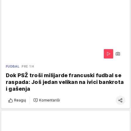
FUDBAL
PRE 1 H
Dok PSŽ troši milijarde francuski fudbal se
raspada: Još jedan velikan na ivici bankrota
i gašenja
Reaguj
Komentariši