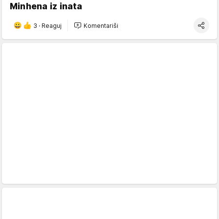
Minhena iz inata
3
·
Reaguj
Komentariši