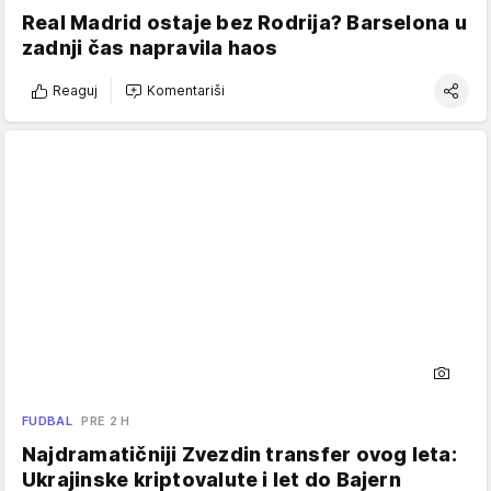
Real Madrid ostaje bez Rodrija? Barselona u
zadnji čas napravila haos
Reaguj
Komentariši
FUDBAL
PRE 2 H
Najdramatičniji Zvezdin transfer ovog leta:
Ukrajinske kriptovalute i let do Bajern