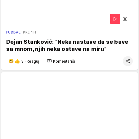
FUDBAL
PRE 1 H
Dejan Stanković: "Neka nastave da se bave
sa mnom, njih neka ostave na miru"
3
·
Reaguj
Komentariši