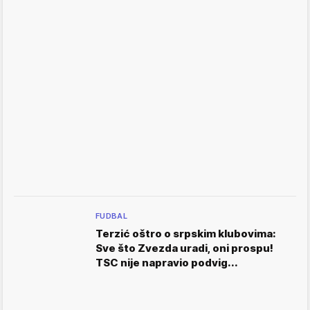
FUDBAL
Terzić oštro o srpskim klubovima:
Sve što Zvezda uradi, oni prospu!
TSC nije napravio podvig...