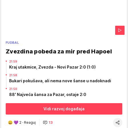
FUDBAL
Zvezdina pobeda za mir pred Hapoel
21:59
Kraj utakmice, Zvezda - Novi Pazar 2:0 (1:0)
21:58
Bukari pokušava, ali nema nove šanse u nadoknadi
21:50
88' Najveća šansa za Pazar, ostaje 2:0
Vidi razvoj događaja
2
·
Reaguj
13