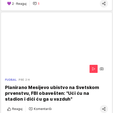
2
·
Reaguj
1
FUDBAL
PRE 2 H
Planirano Mesijevo ubistvo na Svetskom
prvenstvu, FBI obavešten: "Ući ću na
stadion i dići ću ga u vazduh"
Reaguj
Komentariši