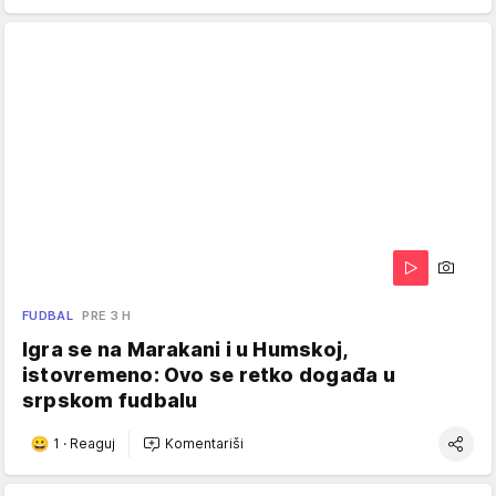
FUDBAL
PRE 3 H
Igra se na Marakani i u Humskoj,
istovremeno: Ovo se retko događa u
srpskom fudbalu
1
·
Reaguj
Komentariši