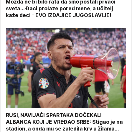
Možda ne bi bilo rata da smo postali prvaci
sveta... Đaci prolaze pored mene, a učitelj
kaže deci - EVO IZDAJICE JUGOSLAVIJE!
RUSI, NAVIJAČI SPARTAKA DOČEKALI
ALBANCA KOJI JE VREĐAO SRBE: Stigao je na
stadion, a onda mu se zaledila krv u žilama...