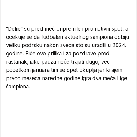
"Delije" su pred meč pripremile i promotivni spot, a
očekuje se da fudbaleri aktuelnog šampiona dobiju
veliku podršku nakon svega što su uradili u 2024.
godine. Biće ovo prilika i za pozdrave pred
rastanak, iako pauza neće trajati dugo, već
početkom januara tim se opet okuplja jer krajem
prvog meseca naredne godine igra dva meča Lige
šampiona.