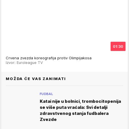
01:30
Crvena zvezda koreografija protiv Olimpijakosa
Izvor: Euroleague TV
MOŽDA ĆE VAS ZANIMATI
FUDBAL
Katai nije u bolnici, trombocitopenija
se više puta vraćala: Svi detalji
zdravstvenog stanja fudbalera
Zvezde