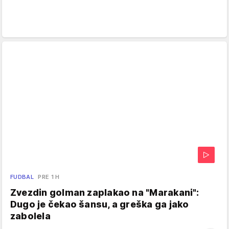
FUDBAL
PRE 1 H
Zvezdin golman zaplakao na "Marakani":
Dugo je čekao šansu, a greška ga jako
zabolela