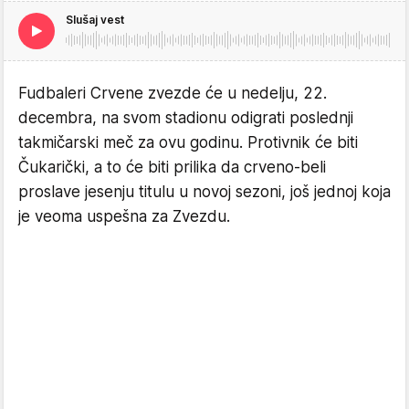
Slušaj vest
Fudbaleri Crvene zvezde će u nedelju, 22.
decembra, na svom stadionu odigrati poslednji
takmičarski meč za ovu godinu. Protivnik će biti
Čukarički, a to će biti prilika da crveno-beli
proslave jesenju titulu u novoj sezoni, još jednoj koja
je veoma uspešna za Zvezdu.