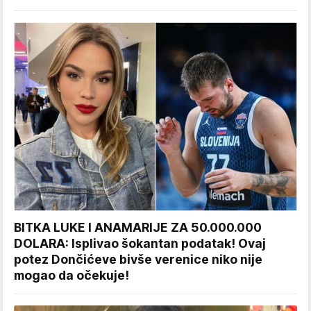
BITKA LUKE I ANAMARIJE ZA 50.000.000
DOLARA: Isplivao šokantan podatak! Ovaj
potez Dončićeve bivše verenice niko nije
mogao da očekuje!