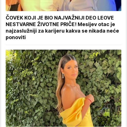
ČOVEK KOJI JE BIO NAJVAŽNIJI DEO LEOVE
NESTVARNE ŽIVOTNE PRIČE! Mesijev otac je
najzaslužniji za karijeru kakva se nikada neće
ponoviti