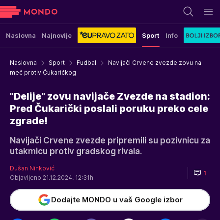
Naslovna
Najnovije
Sport
Info
Naslovna
Sport
Fudbal
Navijači Crvene zvezde zovu na
meč protiv Čukaričkog
"Delije" zovu navijače Zvezde na stadion:
Pred Čukarički poslali poruku preko cele
zgrade!
Navijači Crvene zvezde pripremili su pozivnicu za
utakmicu protiv gradskog rivala.
Dušan Ninković
1
Objavljeno 21.12.2024. 12:31h
Dodajte MONDO u vaš Google izbor