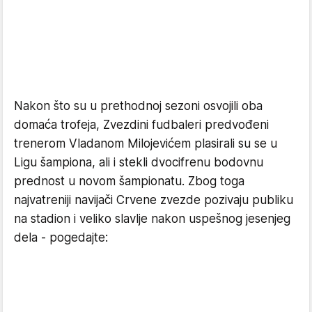
Nakon što su u prethodnoj sezoni osvojili oba
domaća trofeja, Zvezdini fudbaleri predvođeni
trenerom Vladanom Milojevićem plasirali su se u
Ligu šampiona, ali i stekli dvocifrenu bodovnu
prednost u novom šampionatu. Zbog toga
najvatreniji navijači Crvene zvezde pozivaju publiku
na stadion i veliko slavlje nakon uspešnog jesenjeg
dela - pogedajte: