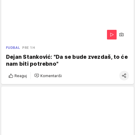
FUDBAL
PRE 1 H
Dejan Stanković: "Da se bude zvezdaš, to će
nam biti potrebno"
Reaguj
Komentariši