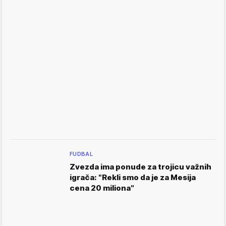
FUDBAL
Zvezda ima ponude za trojicu važnih
igrača: "Rekli smo da je za Mesija
cena 20 miliona"