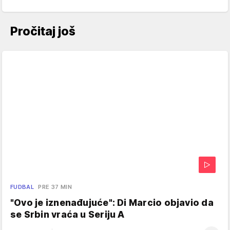
Pročitaj još
FUDBAL
PRE 37 MIN
"Ovo je iznenađujuće": Di Marcio objavio da
se Srbin vraća u Seriju A