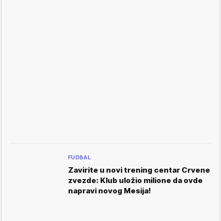
FUDBAL
Zavirite u novi trening centar Crvene
zvezde: Klub uložio milione da ovde
napravi novog Mesija!