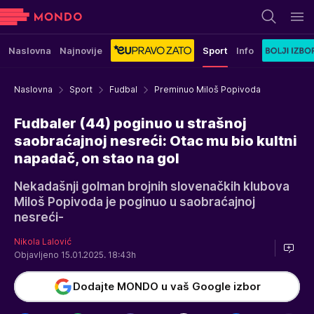
Naslovna
Najnovije
Sport
Info
Naslovna
Sport
Fudbal
Preminuo Miloš Popivoda
Fudbaler (44) poginuo u strašnoj
saobraćajnoj nesreći: Otac mu bio kultni
napadač, on stao na gol
Nekadašnji golman brojnih slovenačkih klubova
Miloš Popivoda je poginuo u saobraćajnoj
nesreći-
Nikola Lalović
Objavljeno 15.01.2025. 18:43h
Dodajte MONDO u vaš Google izbor