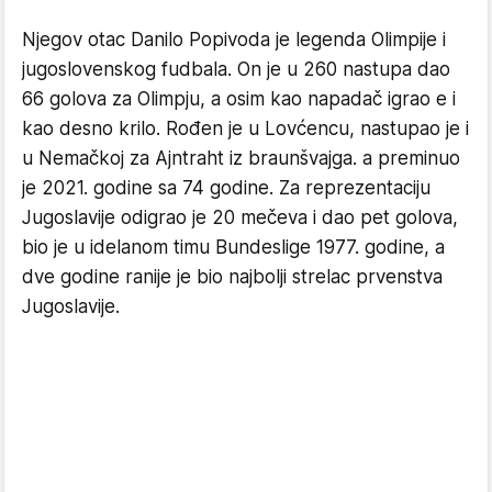
Njegov otac Danilo Popivoda je legenda Olimpije i
jugoslovenskog fudbala. On je u 260 nastupa dao
66 golova za Olimpju, a osim kao napadač igrao e i
kao desno krilo. Rođen je u Lovćencu, nastupao je i
u Nemačkoj za Ajntraht iz braunšvajga. a preminuo
je 2021. godine sa 74 godine. Za reprezentaciju
Jugoslavije odigrao je 20 mečeva i dao pet golova,
bio je u idelanom timu Bundeslige 1977. godine, a
dve godine ranije je bio najbolji strelac prvenstva
Jugoslavije.