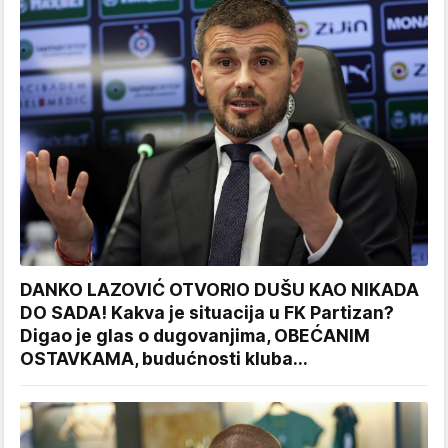
DANKO LAZOVIĆ OTVORIO DUŠU KAO NIKADA
DO SADA! Kakva je situacija u FK Partizan?
Digao je glas o dugovanjima, OBEĆANIM
OSTAVKAMA, budućnosti kluba...