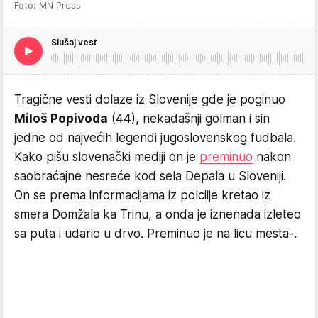
Foto: MN Press
Slušaj vest
Tragične vesti dolaze iz Slovenije gde je poginuo
Miloš Popivoda
(44), nekadašnji golman i sin
jedne od najvećih legendi jugoslovenskog fudbala.
Kako pišu slovenački mediji on je
preminuo
nakon
saobraćajne nesreće kod sela Depala u Sloveniji.
On se prema informacijama iz polciije kretao iz
smera Domžala ka Trinu, a onda je iznenada izleteo
sa puta i udario u drvo. Preminuo je na licu mesta-.