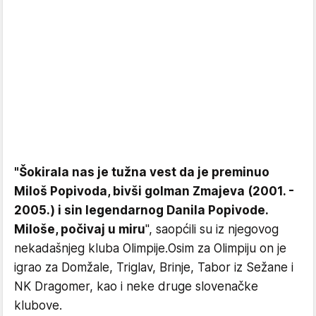
"Šokirala nas je tužna vest da je preminuo
Miloš Popivoda, bivši golman Zmajeva (2001. -
2005.) i sin legendarnog Danila Popivode.
Miloše, počivaj u miru
", saopćili su iz njegovog
nekadašnjeg kluba Olimpije.Osim za Olimpiju on je
igrao za Domžale, Triglav, Brinje, Tabor iz Sežane i
NK Dragomer, kao i neke druge slovenačke
klubove.