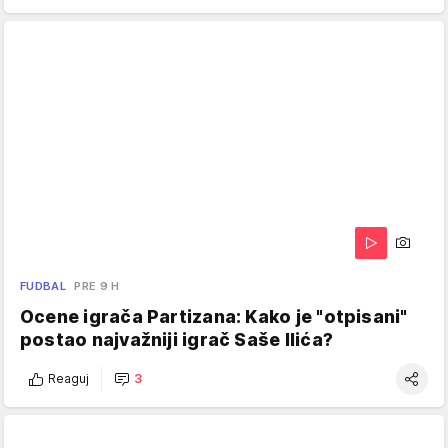
FUDBAL
PRE 9 H
Ocene igrača Partizana: Kako je "otpisani"
postao najvažniji igrač Saše Ilića?
Reaguj
3