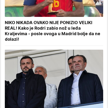
NIKO NIKADA OVAKO NIJE PONIZIO VELIKI
REAL! Kako je Rodri zabio nož u leđa
Kraljevima - posle ovoga u Madrid bolje da ne
dolazi!