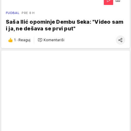
FUDBAL
PRE 8 H
Saša Ilić opominje Dembu Seka: "Video sam
i ja, ne dešava se prvi put"
1
·
Reaguj
Komentariši