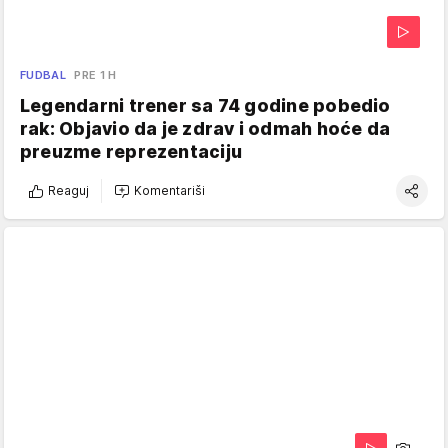
FUDBAL
PRE 1 H
Legendarni trener sa 74 godine pobedio
rak: Objavio da je zdrav i odmah hoće da
preuzme reprezentaciju
Reaguj
Komentariši