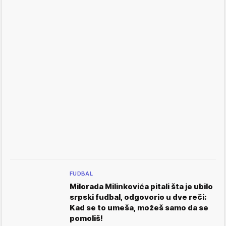
FUDBAL
Milorada Milinkovića pitali šta je ubilo
srpski fudbal, odgovorio u dve reči:
Kad se to umeša, možeš samo da se
pomoliš!