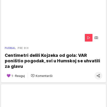
FUDBAL
PRE 9 H
Centimetri delili Kojzeka od gola: VAR
poništio pogodak, svi u Humskoj se uhvatili
za glavu
1
·
Reaguj
Komentariši