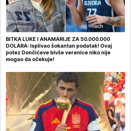
BITKA LUKE I ANAMARIJE ZA 50.000.000
DOLARA: Isplivao šokantan podatak! Ovaj
potez Dončićeve bivše verenice niko nije
mogao da očekuje!