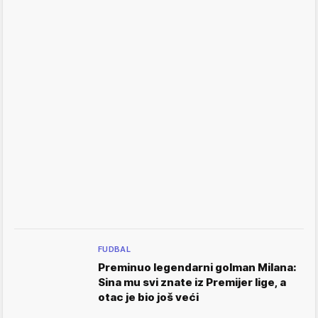
FUDBAL
Preminuo legendarni golman Milana:
Sina mu svi znate iz Premijer lige, a
otac je bio još veći