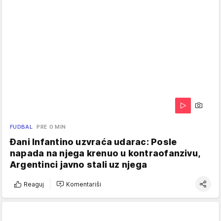
FUDBAL
PRE 0 MIN
Đani Infantino uzvraća udarac: Posle
napada na njega krenuo u kontraofanzivu,
Argentinci javno stali uz njega
Reaguj
Komentariši