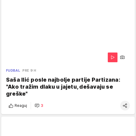
FUDBAL
PRE 9 H
Saša Ilić posle najbolje partije Partizana:
"Ako tražim dlaku u jajetu, dešavaju se
greške"
Reaguj
3