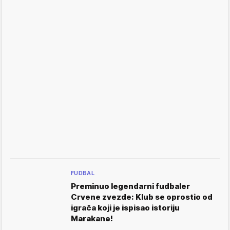
FUDBAL
Preminuo legendarni fudbaler
Crvene zvezde: Klub se oprostio od
igrača koji je ispisao istoriju
Marakane!