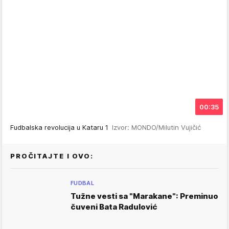
00:35
Fudbalska revolucija u Kataru 1
Izvor: MONDO/Milutin Vujičić
PROČITAJTE I OVO:
FUDBAL
Tužne vesti sa "Marakane": Preminuo
čuveni Bata Radulović