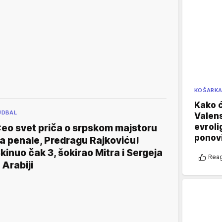
KOŠARK
Kako ć
UDBAL
Valens
evroli
eo svet priča o srpskom majstoru
ponovi
a penale, Predragu Rajkoviću!
kinuo čak 3, šokirao Mitra i Sergeja
Reag
 Arabiji