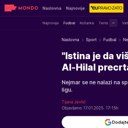
Naslovna
Najnovije
Najnovije
Fudbal
Košarka
Tenis
Vat
Sensa
Stvar ukusa
Yumama
Naslovna
Sport
Fudbal
Ne
"Istina je da v
Al-Hilal precr
Nejmar se ne nalazi na spi
ligu.
Tijana Jevtić
Objavljeno 17.01.2025. 17:15h
Dodajt