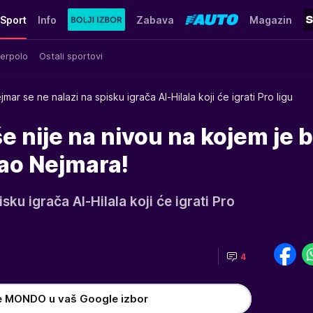
Sport
Info
Zabava
Magazin
erpolo
Ostali sportovi
jmar se ne nalazi na spisku igrača Al-Hilala koji će igrati Pro ligu
iše nije na nivou na kojem je b
tao Nejmara!
sku igrača Al-Hilala koji će igrati Pro
4
e MONDO u vaš Google izbor