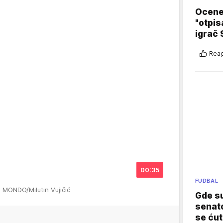
Ocene 
"otpis
igrač 
Reag
00:35
FUDBAL
: MONDO/Milutin Vujičić
Gde su
senato
se ćut