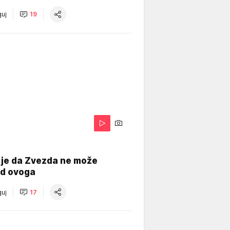
uj
19
 je da Zvezda ne može
od ovoga
uj
17