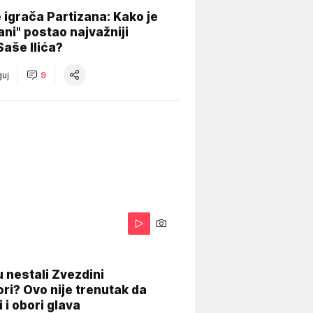
igrača Partizana: Kako je
ani" postao najvažniji
Saše Ilića?
uj
9
 nestali Zvezdini
ri? Ovo nije trenutak da
i i obori glava