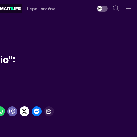
Lepa i srećna
io":