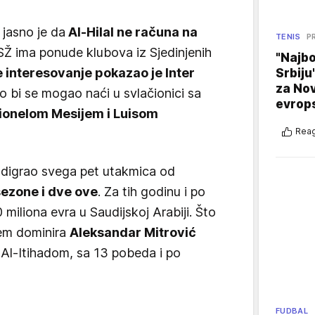
 jasno je da
Al-Hilal ne računa na
TENIS
P
 PSŽ ima ponude klubova iz Sjedinjenih
"Najbo
 interesovanje pokazao je Inter
Srbiju
za No
 bi se mogao naći u svlačionici sa
evrop
ionelom Mesijem i Luisom
Reag
digrao svega pet utakmica od
 sezone i dve ove
. Za tih godinu i po
 miliona evra u Saudijskoj Arabiji. Što
jem dominira
Aleksandar Mitrović
a Al-Itihadom, sa 13 pobeda i po
FUDBAL