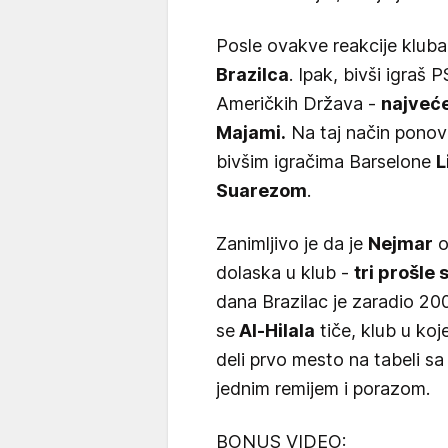
Posle ovakve reakcije kluba
Brazilca
. Ipak, bivši igraš
Američkih Država -
najveće
Majami.
Na taj način ponovo
bivšim igračima Barselone
L
Suarezom
.
Zanimljivo je da je
Nejmar
o
dolaska u klub -
tri prošle
dana Brazilac je zaradio 200
se
Al-Hilala
tiče, klub u ko
deli prvo mesto na tabeli s
jednim remijem i porazom.
BONUS VIDEO: