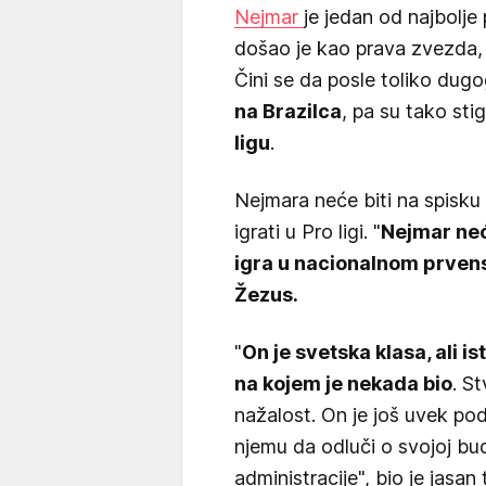
Nejmar
je jedan od najbolje 
došao je kao prava zvezda, 
Čini se da posle toliko dug
na Brazilca
, pa su tako sti
ligu
.
Nejmara neće biti na spisku
igrati u Pro ligi. "
Nejmar neće
igra u nacionalnom prven
Žezus.
"
On je svetska klasa, ali ist
na kojem je nekada bio
. S
nažalost. On je još uvek p
njemu da odluči o svojoj bud
administracije", bio je jasan 