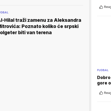
Reag
UDBAL
l-Hilal traži zamenu za Aleksandra
itrovića: Poznato koliko će srpski
olgeter biti van terena
FUDBAL
Dobro
gore 
Reag