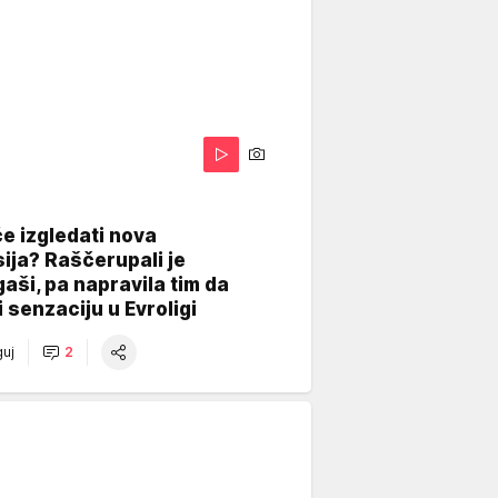
A
e izgledati nova
ija? Raščerupali je
gaši, pa napravila tim da
 senzaciju u Evroligi
uj
2