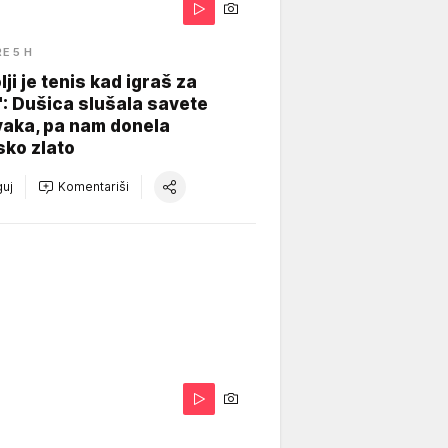
RE 5 H
lji je tenis kad igraš za
": Dušica slušala savete
vaka, pa nam donela
sko zlato
uj
Komentariši