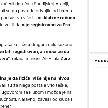
plaćenih igrača u Saudijskoj Arabiji,
ali su ga povrede odvojile od terena.
og odsustva više i sam
klub ne računa
gle vesti da
nije registrovan za Pro
 igrača koji će u drugom delu sezone
 biti registrovan, ali moći će da
stvu
", rekao je trener Al-Hilala
Žorž
MOND
ina je da fizički više nije na nivou
tvari su za njega postale vrlo teške,
od ugovorom sa klubom i možda je na
ućnosti. Naravno, zavisi i od kluba i
trener.