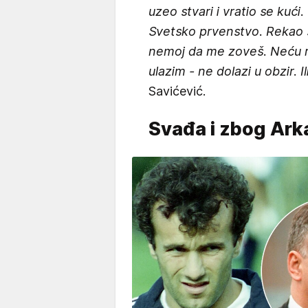
uzeo stvari i vratio se kući
Svetsko prvenstvo. Rekao 
nemoj da me zoveš. Neću reč
ulazim - ne dolazi u obzir. Il
Savićević.
Svađa i zbog Ark