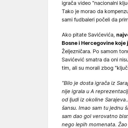
igrača video "nacionalni klj
Tako je morao da kompenzuje 
sami fudbaleri počeli da pri
Ako pitate Savićevića,
najv
Bosne i Hercegovine koje 
Željezničara. Po samom ton
Savićević smatra da oni nisu
tim, ali su morali zbog "ključ
"Bilo je dosta igrača iz Sar
nije igrala u A reprezentacij
od ljudi iz okoline Sarajeva
šansu. Imao sam tu jednu ša
sam dao gol verovatno bismo
nego lepih momenata. Žao 