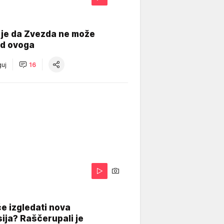
 je da Zvezda ne može
od ovoga
uj
16
A
e izgledati nova
ija? Raščerupali je