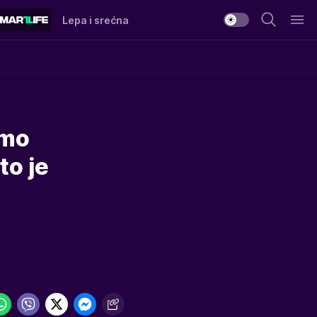
Lepa i srećna
amo
to je