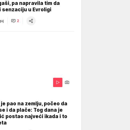
gaši, pa napravila tim da
 senzaciju u Evroligi
uj
2
je pao na zemlju, počeo da
se i da plače: Tog dana je
ć postao najveći ikada i to
eta