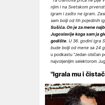
"Ta Osimova priča ne pije 
njim i na Svetskom prvenst
igram i zašto ne igram. Zas
sam bolji od tih pojedinih i
Sušića. On je za mene najbo
Jugoslavije koga sam ja gle
godište
. U 36. godini igr
bude bolji od mene sa 24 
u podkastu "Jedan običan 
najvoljenijim selektorom Jug
"Igrala mu i čista