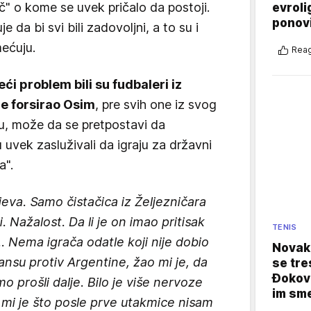
uč" o kome se uvek pričalo da postoji.
evroli
ponovi
da bi svi bili zadovoljni, a to su i
mećuju.
Reag
eći problem bili su fudbaleri iz
je forsirao Osim
, pre svih one iz svog
u, može da se pretpostavi da
 uvek zasluživali da igraju za državni
a".
ajeva. Samo čistačica iz Željezničara
i. Nažalost. Da li je on imao pritisak
TENIS
... Nema igrača odatle koji nije dobio
Novak 
nsu protiv Argentine, žao mi je, da
se tre
Đokovi
 prošli dalje. Bilo je više nervoze
im sm
mi je što posle prve utakmice nisam