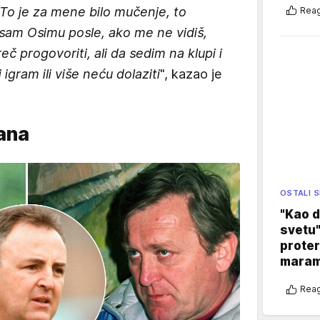
. To je za mene bilo mučenje, to
Reag
sam Osimu posle, ako me ne vidiš,
 progovoriti, ali da sedim na klupi i
i igram ili više neću dolaziti
", kazao je
ana
OSTALI 
"Kao d
svetu"
proter
maram
Reag