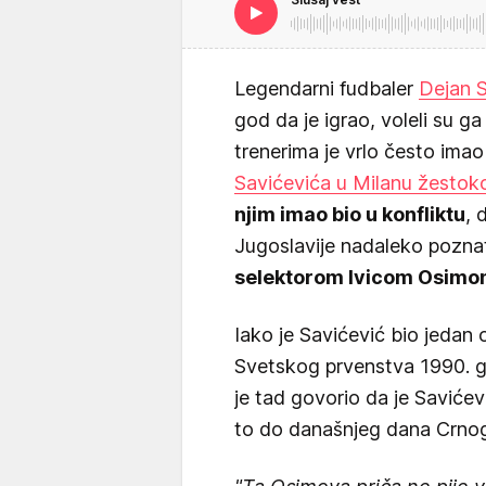
Legendarni fudbaler
Dejan S
god da je igrao, voleli su g
trenerima je vrlo često ima
Savićevića u Milanu žestok
njim imao bio u konfliktu
, 
Jugoslavije nadaleko pozn
selektorom Ivicom Osim
Iako je Savićević bio jedan 
Svetskog prvenstva 1990. go
je tad govorio da je Savićevi
to do današnjeg dana Crnogo