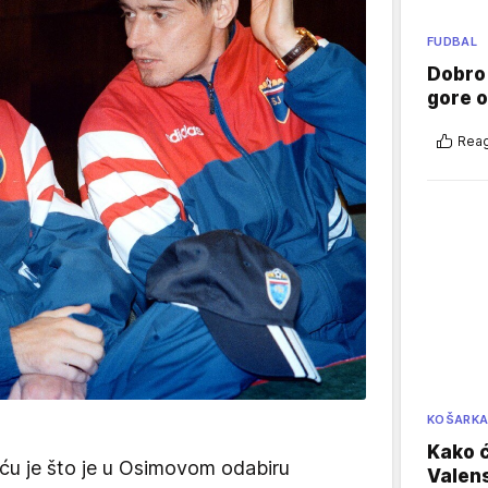
FUDBAL
Dobro
gore 
Reag
KOŠARK
Kako ć
ću je što je u Osimovom odabiru
Valens