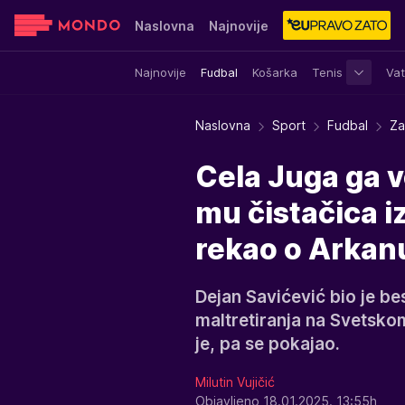
Naslovna
Najnovije
Najnovije
Fudbal
Košarka
Tenis
Vat
Sensa
Stvar ukusa
Yumama
Naslovna
Sport
Fudbal
Za
Cela Juga ga vo
mu čistačica iz
rekao o Arkanu
Dejan Savićević bio je be
maltretiranja na Svetsko
je, pa se pokajao.
Milutin Vujičić
Objavljeno 18.01.2025. 13:55h