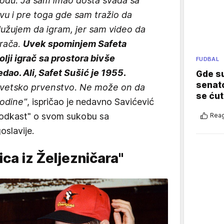
vodu. Ja sam imao dosta svađa sa
vu i pre toga gde sam tražio da
lužujem da igram, jer sam video da
grača.
Uvek spominjem Safeta
lji igrač sa prostora bivše
FUDBAL
dao. Ali, Safet Sušić je 1955.
Gde su
senato
a Svetsko prvenstvo. Ne može on da
se ćut
godine"
, ispričao je nedavno Savićević
podkast" o svom sukobu sa
Reag
oslavije.
čica iz Željezničara"