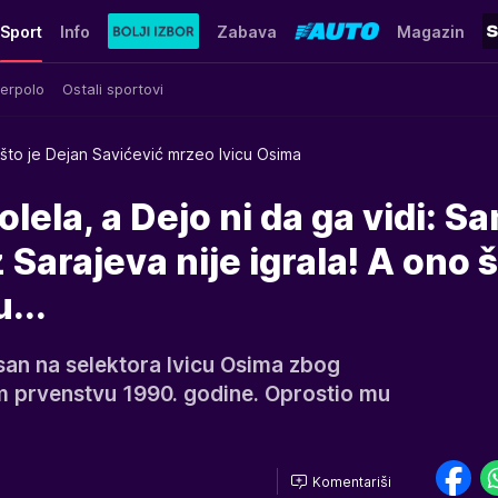
Sport
Info
Zabava
Magazin
erpolo
Ostali sportovi
što je Dejan Savićević mrzeo Ivicu Osima
lela, a Dejo ni da ga vidi: S
 Sarajeva nije igrala! A ono š
...
san na selektora Ivicu Osima zbog
m prvenstvu 1990. godine. Oprostio mu
Komentariši