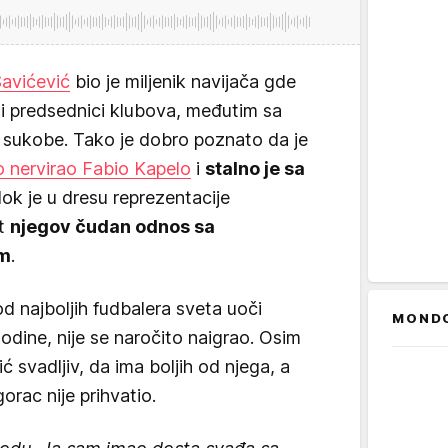
avićević
bio je miljenik navijača gde
a i predsednici klubova, međutim sa
o sukobe. Tako je dobro poznato da je
o nervirao Fabio Kapelo
i
stalno je sa
dok je u dresu reprezentacije
at
njegov čudan odnos sa
om
.
od najboljih fudbalera sveta uoči
MOND
dine, nije se naročito naigrao. Osim
ć svadljiv, da ima boljih od njega, a
rac nije prihvatio.