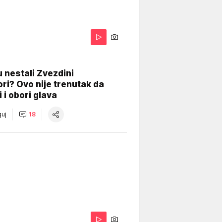
 nestali Zvezdini
ri? Ovo nije trenutak da
i i obori glava
uj
18