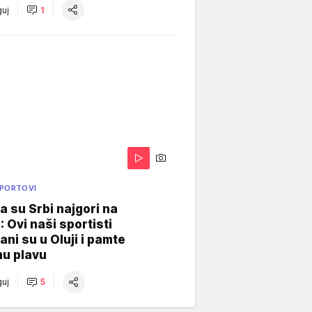
uj
1
SPORTOVI
a su Srbi najgori na
: Ovi naši sportisti
ani su u Oluji i pamte
u plavu
uj
5