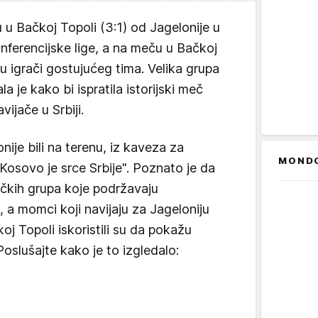
 u Bačkoj Topoli (3:1) od Jagelonije u
ferencijske lige, a na meču u Bačkoj
su igrači gostujućeg tima. Velika grupa
a je kako bi ispratila istorijski meč
vijače u Srbiji.
nije bili na terenu, iz kaveza za
MOND
Kosovo je srce Srbije". Poznato je da
jačkih grupa koje podržavaju
je, a momci koji navijaju za Jageloniju
oj Topoli iskoristili su da pokažu
oslušajte kako je to izgledalo: