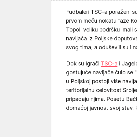
Fudbaleri TSC-a poraženi su
prvom meču nokatu faze Kon
Topoli veliku podršku imali 
navijača iz Poljske doputoval
svog tima, a oduševili su i na
Dok su igrači
TSC-a
i Jagelo
gostujuće navijače čulo se "
u Poljskoj postoji više navi
teritorijalnu celovitost Srbi
pripadaju njima. Posetu Bačk
domaćoj javnost svoj stav. P