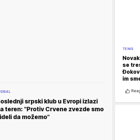
TENIS
Novak 
se tre
Đokovi
im sm
Reag
UDBAL
oslednji srpski klub u Evropi izlazi
a teren: "Protiv Crvene zvezde smo
ideli da možemo"