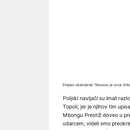
Poljaci skandirali "Kosovo je srce Srb
Poljski navijači su imali ra
Topoli, jer je njihov tim up
Mbongu Prestiž doveo u pr
udarcem, videli smo preokr