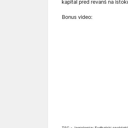
kapital pred revanš na istok
Bonus video:
TSC - Jagjelonija: Fudbalski spektak