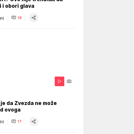
i i obori glava
uj
19
 je da Zvezda ne može
od ovoga
uj
17