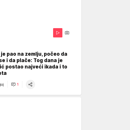
je pao na zemlju, počeo da
se i da plače: Tog dana je
ć postao najveći ikada i to
eta
uj
1