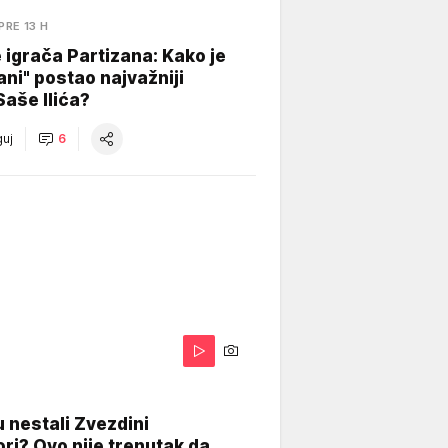
PRE 13 H
igrača Partizana: Kako je
ani" postao najvažniji
Saše Ilića?
uj
6
 nestali Zvezdini
ri? Ovo nije trenutak da