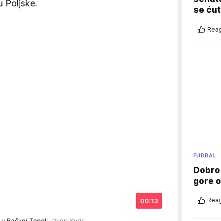
u Poljske.
se ćut
Reag
FUDBAL
Dobro
gore 
Reag
00:13
l u Bačkoj Topoli
Izvor: Kurir