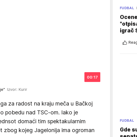
FUDBAL
Ocene 
"otpis
igrač 
Reag
00:17
ije"
Izvor: Kurir
zloga za radost na kraju meča u Bačkoj
isao pobedu nad TSC-om. Iako je
ednsot domaći tim spektakularnim
FUDBAL
Gde su
et zbog kojeg Jagelonija ima ogroman
senato