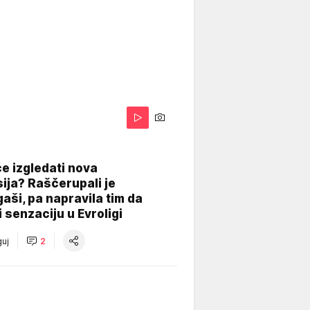
A
e izgledati nova
ija? Raščerupali je
gaši, pa napravila tim da
 senzaciju u Evroligi
uj
2