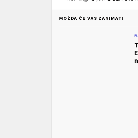
MOŽDA ĆE VAS ZANIMATI
F
T
E
n