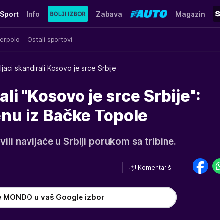
Sport
Info
Zabava
Magazin
erpolo
Ostali sportovi
ljaci skandirali Kosovo je srce Srbije
ali "Kosovo je srce Srbije":
enu iz Bačke Topole
ili navijače u Srbiji porukom sa tribine.
Komentariši
e MONDO u vaš Google izbor