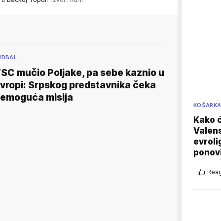
UDBAL
SC mučio Poljake, pa sebe kaznio u
vropi: Srpskog predstavnika čeka
emoguća misija
KOŠARK
Kako ć
Valens
evroli
ponovi
Reag