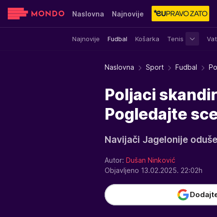
Naslovna
Najnovije
Najnovije
Fudbal
Košarka
Tenis
Vat
Sensa
Stvar ukusa
Yumama
Naslovna
Sport
Fudbal
Po
Poljaci skandir
Pogledajte sc
Navijači Jagelonije odušev
Autor:
Dušan Ninković
Objavljeno 13.02.2025. 22:02h
Dodajt