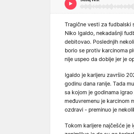
Tragične vesti za fudbalski 
Niko Igaldo, nekadašnji fudba
debitovao. Poslednjih nekoli
borio se protiv karcinoma pl
nije uspeo da dobije jer je o
Igaldo je karijeru završio 2
godinu dana ranije. Tada mu 
sa kojom je godinama igrao
međuvremenu je karcinom me
ozdravi - preminuo je nekol
Tokom karijere najčešće je 