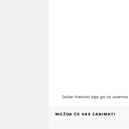
Dušan Vlahović daje gol za Juventu
MOŽDA ĆE VAS ZANIMATI