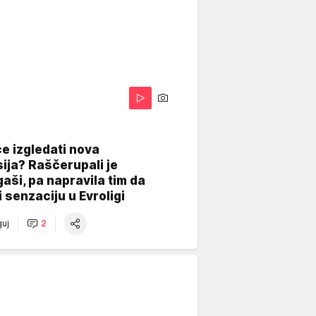
A
e izgledati nova
ija? Raščerupali je
gaši, pa napravila tim da
 senzaciju u Evroligi
uj
2