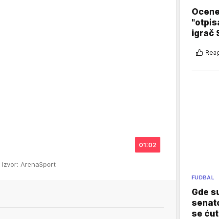
Ocene 
"otpis
igrač 
Reag
01:02
s
Izvor: ArenaSport
FUDBAL
Gde su
senato
se ćut