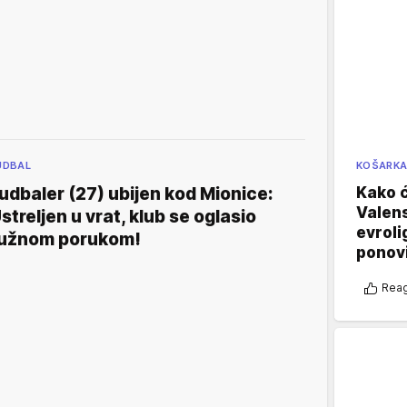
KOŠARK
UDBAL
Kako ć
udbaler (27) ubijen kod Mionice:
Valens
streljen u vrat, klub se oglasio
evroli
užnom porukom!
ponovi
Reag