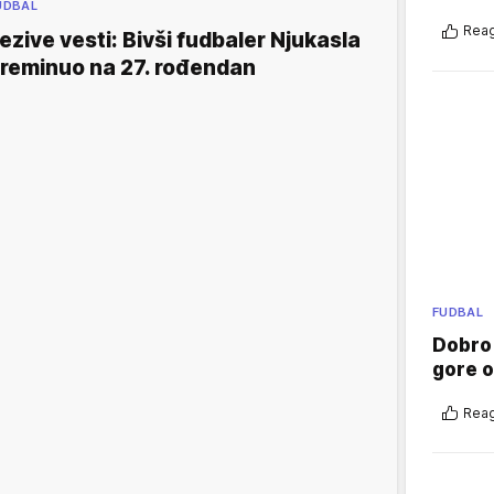
UDBAL
Reag
ezive vesti: Bivši fudbaler Njukasla
reminuo na 27. rođendan
FUDBAL
Dobro
gore 
Reag