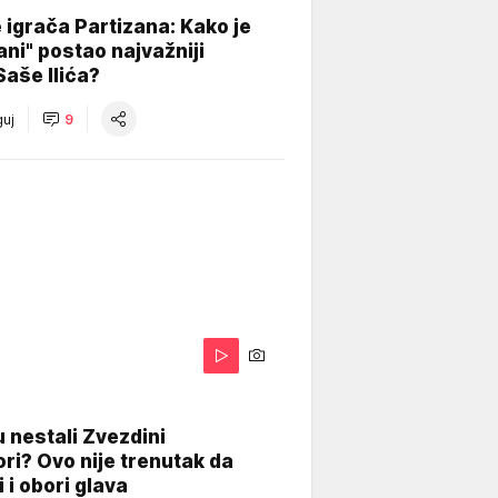
igrača Partizana: Kako je
ani" postao najvažniji
Saše Ilića?
uj
9
 nestali Zvezdini
ri? Ovo nije trenutak da
i i obori glava