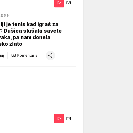
RE 5 H
lji je tenis kad igraš za
": Dušica slušala savete
vaka, pa nam donela
sko zlato
uj
Komentariši