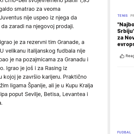
ki crno-beli svojevremeno platili 1,95
 Igaldo smatrao za veoma
TENIS
P
Juventus nije uspeo iz njega da
"Najbo
da zaradi na njegovoj prodaji.
Srbiju
za No
 igrao je za rezervni tim Granade, a
evrop
U velikanu italijanskog fudbala nije
Reag
upao je na pozajmicama za Granadu i
o. Igrao je još i za Rasing iz
kojoj je završio karijeru. Praktično
ižim ligama Španije, ali je u Kupu Kralja
kipa poput Sevilje, Betisa, Levantea i
.
FUDBAL