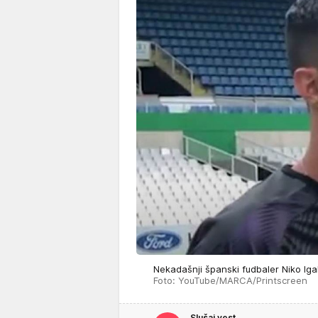
Nekadašnji španski fudbaler Niko Ig
Foto: YouTube/MARCA/Printscreen
Slušaj vest