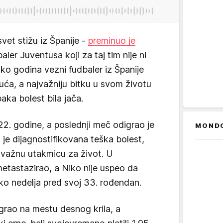
svet stižu iz Španije -
preminuo je
ler Juventusa koji za taj tim nije ni
ko godina vezni fudbaler iz Španije
uća, a najvažniju bitku u svom životu
paka bolest bila jača.
022. godine, a poslednji meč odigrao je
MOND
je dijagnostifikovana teška bolest,
 važnu utakmicu za život. U
tastazirao, a Niko nije uspeo da
iko nedelja pred svoj 33. rođendan.
igrao na mestu desnog krila, a