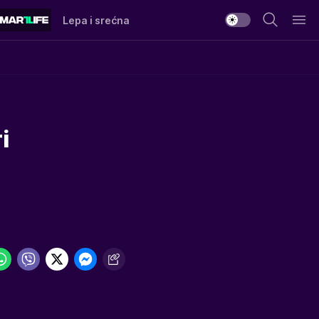
Lepa i srećna
i