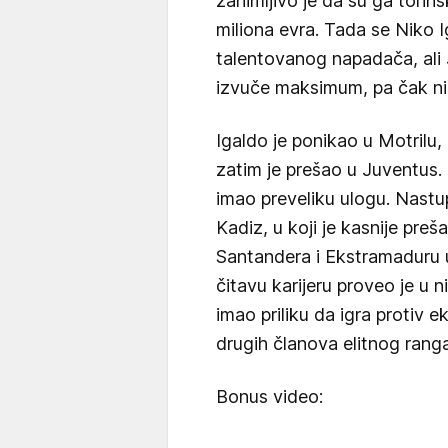
zanimljivo je da su ga torins
miliona evra. Tada se Niko
talentovanog napadača, ali 
izvuče maksimum, pa čak ni 
Igaldo je ponikao u Motrilu,
zatim je prešao u Juventus. 
imao preveliku ulogu. Nast
Kadiz, u koji je kasnije preša
Santandera i Ekstramaduru u 
čitavu karijeru proveo je u n
imao priliku da igra protiv e
drugih članova elitnog ranga
Bonus video: