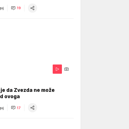
uj
19
 je da Zvezda ne može
od ovoga
uj
17