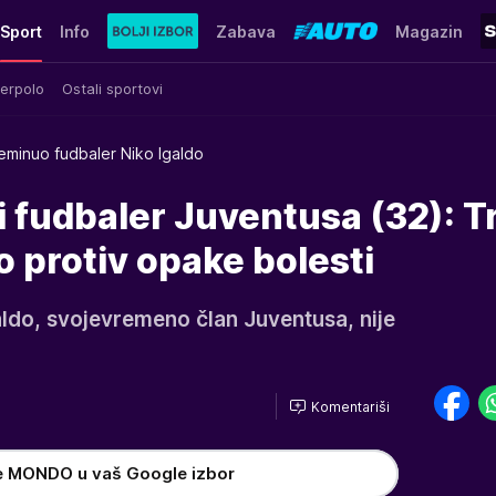
Sport
Info
Zabava
Magazin
erpolo
Ostali sportovi
eminuo fudbaler Niko Igaldo
 fudbaler Juventusa (32): Tr
o protiv opake bolesti
aldo, svojevremeno član Juventusa, nije
Komentariši
e MONDO u vaš Google izbor