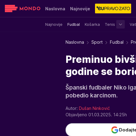
Naslovna
Najnovije
Najnovije
Fudbal
Košarka
Tenis
Vat
Sensa
Stvar ukusa
Yumama
Naslovna
Sport
Fudbal
Pr
Preminuo bivši
godine se bori
Španski fudbaler Niko Ig
pobedio karcinom.
Autor:
Dušan Ninković
Objavljeno 01.03.2025. 14:25h
Dodajt