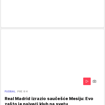
FUDBAL
PRE 8 H
Real Madrid izrazio saučešće Mesiju: Evo
zašto je najveći klub na svetu