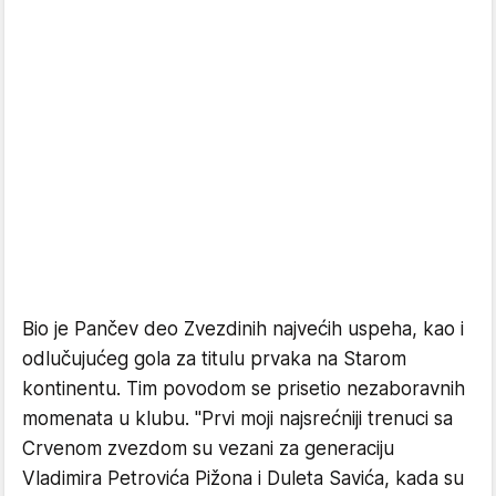
Bio je Pančev deo Zvezdinih najvećih uspeha, kao i
odlučujućeg gola za titulu prvaka na Starom
kontinentu. Tim povodom se prisetio nezaboravnih
momenata u klubu. "Prvi moji najsrećniji trenuci sa
Crvenom zvezdom su vezani za generaciju
Vladimira Petrovića Pižona i Duleta Savića, kada su