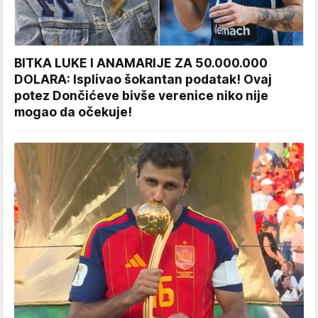
BITKA LUKE I ANAMARIJE ZA 50.000.000
DOLARA: Isplivao šokantan podatak! Ovaj
potez Dončićeve bivše verenice niko nije
mogao da očekuje!