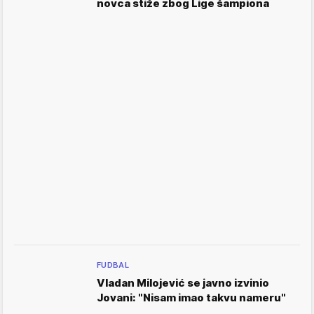
novca stiže zbog Lige šampiona
FUDBAL
Vladan Milojević se javno izvinio
Jovani: "Nisam imao takvu nameru"