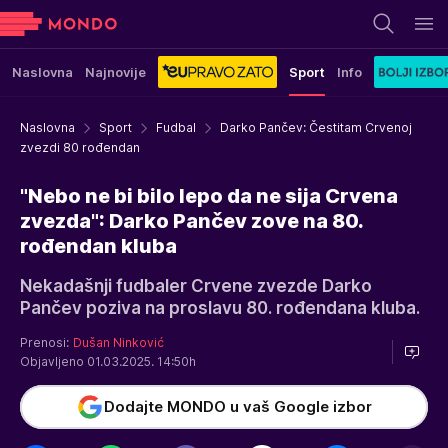
Naslovna
Najnovije
Sport
Info
Naslovna
Sport
Fudbal
Darko Pančev: Čestitam Crvenoj
zvezdi 80 rođendan
"Nebo ne bi bilo lepo da ne sija Crvena
zvezda": Darko Pančev zove na 80.
rođendan kluba
Nekadašnji fudbaler Crvene zvezde Darko
Pančev poziva na proslavu 80. rođendana kluba.
Prenosi:
Dušan Ninković
Objavljeno 01.03.2025. 14:50h
Dodajte MONDO u vaš Google izbor