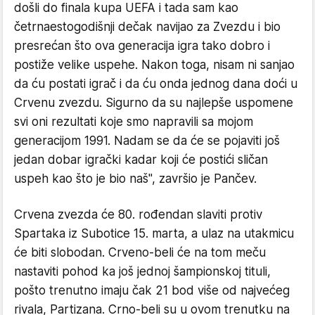
došli do finala kupa UEFA i tada sam kao
četrnaestogodišnji dečak navijao za Zvezdu i bio
presrećan što ova generacija igra tako dobro i
postiže velike uspehe. Nakon toga, nisam ni sanjao
da ću postati igrač i da ću onda jednog dana doći u
Crvenu zvezdu. Sigurno da su najlepše uspomene
svi oni rezultati koje smo napravili sa mojom
generacijom 1991. Nadam se da će se pojaviti još
jedan dobar igrački kadar koji će postići sličan
uspeh kao što je bio naš", završio je Pančev.
Crvena zvezda će 80. rođendan slaviti protiv
Spartaka iz Subotice 15. marta, a ulaz na utakmicu
će biti slobodan. Crveno-beli će na tom meču
nastaviti pohod ka još jednoj šampionskoj tituli,
pošto trenutno imaju čak 21 bod više od najvećeg
rivala, Partizana. Crno-beli su u ovom trenutku na