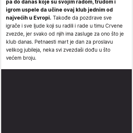
pa do danas koje su svojim radom, trudom i
igrom uspele da učine ovaj klub jednim od
najvećih u Evropi.
Takođe da pozdrave sve
igrače i sve ljude koji su radili i rade u timu Crvene
zvezde, jer svako od njih ima zasluge za ono što je
klub danas. Petnaesti mart je dan za proslavu
velikog jubileja, neka svi zvezdaši dođu u što
većem broju.