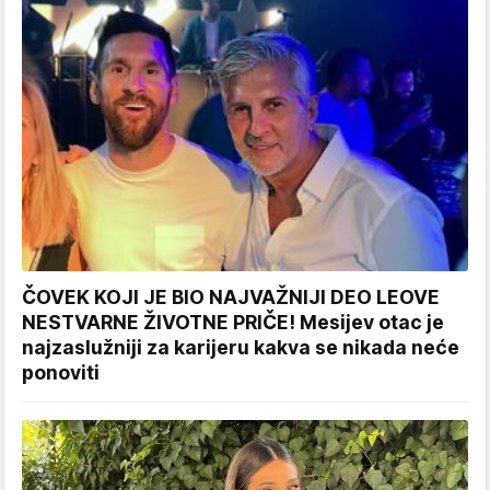
ČOVEK KOJI JE BIO NAJVAŽNIJI DEO LEOVE
NESTVARNE ŽIVOTNE PRIČE! Mesijev otac je
najzaslužniji za karijeru kakva se nikada neće
ponoviti