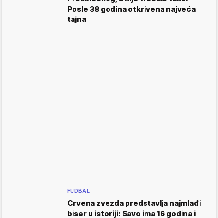
Posle 38 godina otkrivena najveća
tajna
FUDBAL
Crvena zvezda predstavlja najmlađi
biser u istoriji: Savo ima 16 godina i