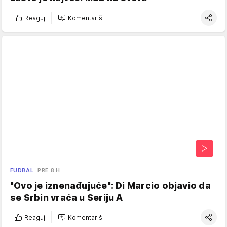
Reaguj
Komentariši
FUDBAL
PRE 8 H
"Ovo je iznenađujuće": Di Marcio objavio da
se Srbin vraća u Seriju A
Reaguj
Komentariši