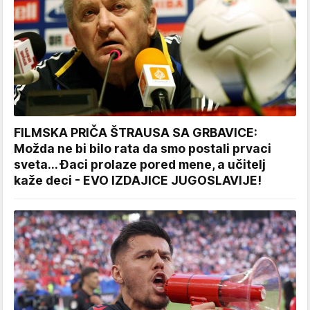
FILMSKA PRIČA ŠTRAUSA SA GRBAVICE:
Možda ne bi bilo rata da smo postali prvaci
sveta... Đaci prolaze pored mene, a učitelj
kaže deci - EVO IZDAJICE JUGOSLAVIJE!