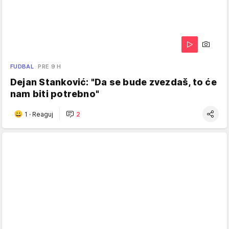
FUDBAL
PRE 9 H
Dejan Stanković: "Da se bude zvezdaš, to će
nam biti potrebno"
1
·
Reaguj
2