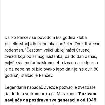
Darko Pančev se povodom 80. godina kluba
prisetio istorijskih trenutaka i poželeo Zvezdi srećan
rođendan. "Čestitam veliki jubilej našoj Crvenoj
zvezdi koja od samog nastanka, pa do dan danas,
najviše sija na fudbalskom nebu iznad nas i sigurno
je da nebo ne bi bilo ovako lepo da nije nje ovih 80
godina", istakao je Pančev.
Legendarni napadač Zvezde pozvao je zvezdaše
da dođu u velikom broju na Marakanu. "
Pozivam
navijače da pozdrave sve generacije od 1945.