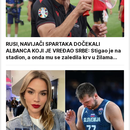
RUSI, NAVIJAČI SPARTAKA DOČEKALI
ALBANCA KOJI JE VREĐAO SRBE: Stigao je na
stadion, a onda mu se zaledila krv u žilama...