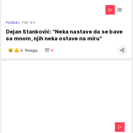
FUDBAL
PRE 9 H
Dejan Stanković: "Neka nastave da se bave
sa mnom, njih neka ostave na miru"
4
·
Reaguj
4