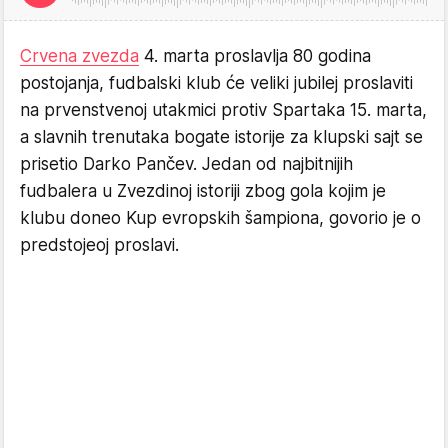
Crvena zvezda
4. marta proslavlja 80 godina
postojanja, fudbalski klub će veliki jubilej proslaviti
na prvenstvenoj utakmici protiv Spartaka 15. marta,
a slavnih trenutaka bogate istorije za klupski sajt se
prisetio Darko Pančev. Jedan od najbitnijih
fudbalera u Zvezdinoj istoriji zbog gola kojim je
klubu doneo Kup evropskih šampiona, govorio je o
predstojeoj proslavi.