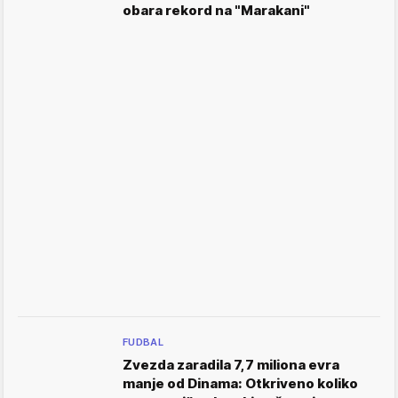
obara rekord na "Marakani"
FUDBAL
Zvezda zaradila 7,7 miliona evra
manje od Dinama: Otkriveno koliko