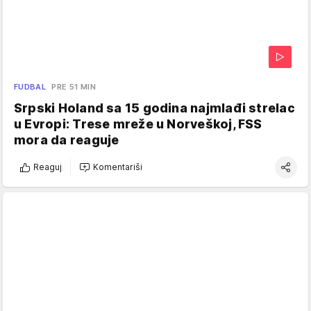
FUDBAL
PRE 51 MIN
Srpski Holand sa 15 godina najmlađi strelac
u Evropi: Trese mreže u Norveškoj, FSS
mora da reaguje
Reaguj
Komentariši