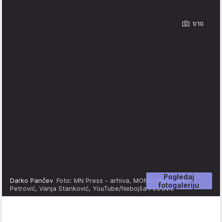
1/10
Pogledaj
Darko Pančev
Foto: MN Press - arhiva, MONDO/Nebojša
fotogaleriju
Petrović, Vanja Stanković, YouTube/Nebojša Petrović