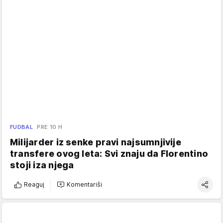
FUDBAL
PRE 10 H
Milijarder iz senke pravi najsumnjivije
transfere ovog leta: Svi znaju da Florentino
stoji iza njega
Reaguj
Komentariši