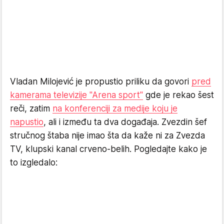
Vladan Milojević je propustio priliku da govori
pred
kamerama televizije "Arena sport"
gde je rekao šest
reči, zatim
na konferenciji za medije koju je
napustio
, ali i između ta dva događaja. Zvezdin šef
stručnog štaba nije imao šta da kaže ni za Zvezda
TV, klupski kanal crveno-belih. Pogledajte kako je
to izgledalo: