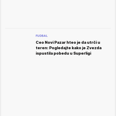
FUDBAL
Ceo Novi Pazar hteo je da utrči u
teren: Pogledajte kako je Zvezda
ispustila pobedu u Superligi