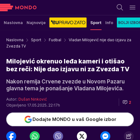
Naslovna
Najnovije
Sport
Info
Naslovna
Sport
Fudbal
Vladan Milojević nije dao izjavu za
Zvezda TV
Milojević okrenuo leđa kameri i otišao
bez reči: Nije dao izjavu ni za Zvezda TV
Nakon remija Crvene zvezde u Novom Pazaru
glavna tema je ponašanje Vladana Milojevića.
Autor:
Dušan Ninković
2
Objavljeno 17.05.2025. 22:17h
Dodajte MONDO u vaš Google izbor