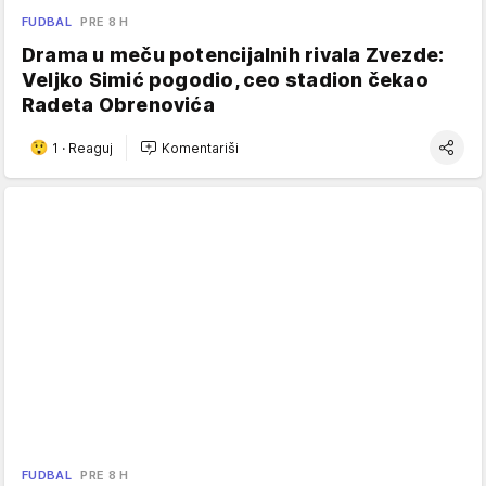
FUDBAL
PRE 8 H
Drama u meču potencijalnih rivala Zvezde:
Veljko Simić pogodio, ceo stadion čekao
Radeta Obrenovića
1
·
Reaguj
Komentariši
FUDBAL
PRE 8 H