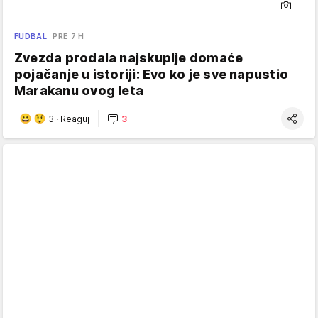
FUDBAL
PRE 7 H
Zvezda prodala najskuplje domaće
pojačanje u istoriji: Evo ko je sve napustio
Marakanu ovog leta
3
·
Reaguj
3