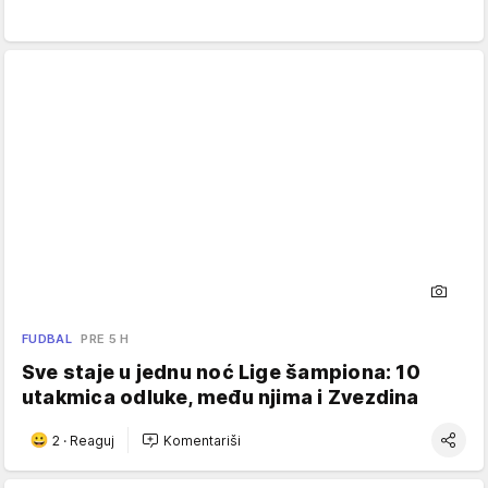
FUDBAL
PRE 5 H
Sve staje u jednu noć Lige šampiona: 10
utakmica odluke, među njima i Zvezdina
2
·
Reaguj
Komentariši