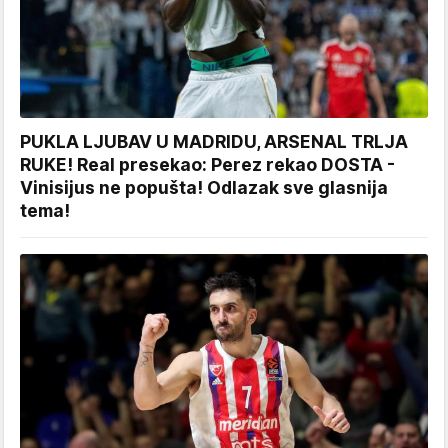
PUKLA LJUBAV U MADRIDU, ARSENAL TRLJA
RUKE! Real presekao: Perez rekao DOSTA -
Vinisijus ne popušta! Odlazak sve glasnija
tema!