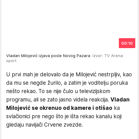
00:10
Vladan Milojević izjava posle Novog Pazara
Izvor: TV Arena
sport
U prvi mah je delovalo da je Milojević nestrpljiv, kao
da mu se negde žurilo, a zatim je voditelju poruka
nešto rekao. To se nije čulo u televizijskom
programu, ali se zato jasno videla reakcija.
Vladan
Milojević se okrenuo od kamere i otišao
ka
svlačionici pre nego što je išta rekao kanalu koji
gledaju navijači Crvene zvezde.