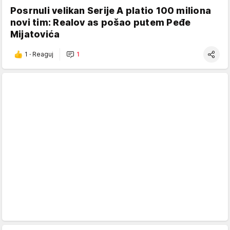
Posrnuli velikan Serije A platio 100 miliona
novi tim: Realov as pošao putem Peđe
Mijatovića
1
·
Reaguj
1