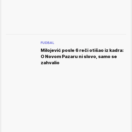
FUDBAL
Milojević posle 6 reči otišao iz kadra:
O Novom Pazaru ni slovo, samo se
zahvalio