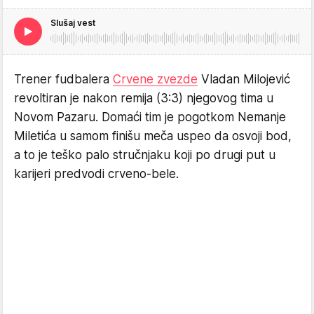
Slušaj vest
Trener fudbalera
Crvene zvezde
Vladan Milojević
revoltiran je nakon remija (3:3) njegovog tima u
Novom Pazaru. Domaći tim je pogotkom Nemanje
Miletića u samom finišu meča uspeo da osvoji bod,
a to je teško palo stručnjaku koji po drugi put u
karijeri predvodi crveno-bele.