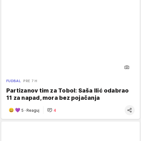
FUDBAL
PRE 7 H
Partizanov tim za Tobol: Saša Ilić odabrao
11 za napad, mora bez pojačanja
5
·
Reaguj
4