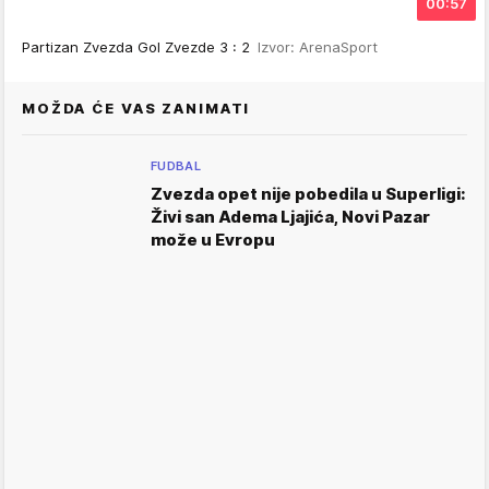
00:57
Partizan Zvezda Gol Zvezde 3 : 2
Izvor: ArenaSport
MOŽDA ĆE VAS ZANIMATI
FUDBAL
Zvezda opet nije pobedila u Superligi:
Živi san Adema Ljajića, Novi Pazar
može u Evropu