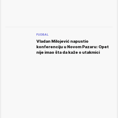
FUDBAL
Vladan Milojević napustio
konferenciju u Novom Pazaru: Opet
nije imao šta da kaže o utakmici