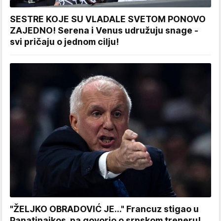
SESTRE KOJE SU VLADALE SVETOM PONOVO
ZAJEDNO! Serena i Venus udružuju snage -
svi pričaju o jednom cilju!
"ŽELJKO OBRADOVIĆ JE..." Francuz stigao u
Panatinaikos, pa govorio o srpskom treneru!