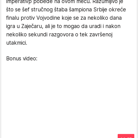
imperativp pobede na ovom meču. Razumljivo je
što se šef stručnog štaba šampiona Srbije okreće
finalu protiv Vojvodine koje se za nekoliko dana
igra u Zaječaru, ali je to mogao da uradi i nakon
nekoliko sekundi razgovora o tek završenoj
utakmici.
Bonus video: