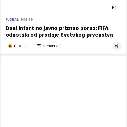
FUDBAL
PRE 5 H
Đani Infantino javno priznao poraz: FIFA
odustala od prodaje Svetskog prvenstva
1
·
Reaguj
Komentariši