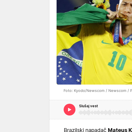
Foto: Kyodo/Newscom / Newscom / P
Slušaj vest
Brazilski napadač
Mateus K