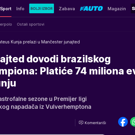
Sport
Info
Zabava
Magazin
erpolo
Ostali sportovi
teus Kunja prelazi u Mančester junajted
ajted dovodi brazilskog
mpiona: Platiće 74 miliona e
unju
astrofalne sezone u Premijer ligi
skog napadača iz Vulverhemptona
Komentariši