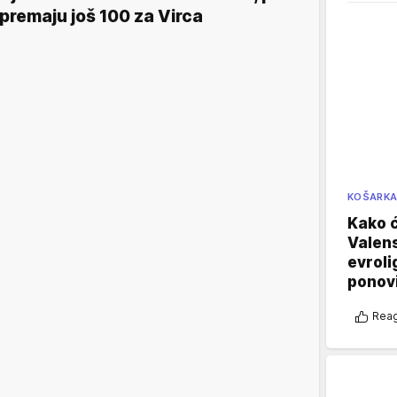
premaju još 100 za Virca
KOŠARK
Kako ć
Valens
evroli
ponovi
Reag