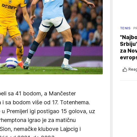
TENIS
P
"Najbo
Srbiju
za No
evrop
Reag
abeli sa 41 bodom, a Mančester
a i sa bodom više od 17. Totenhema.
u Premijerl igi postigao 15 golova, uz
erhemptona igrao je za matičnu
i Sion, nemačke klubove Lajpcig i