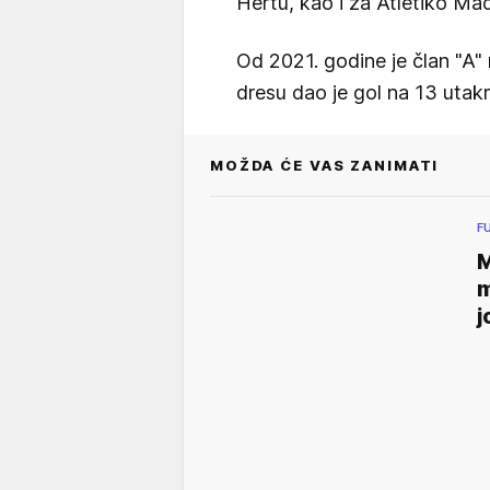
Hertu, kao i za Atletiko Ma
Od 2021. godine je član "A" 
dresu dao je gol na 13 utak
MOŽDA ĆE VAS ZANIMATI
F
M
m
j