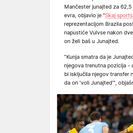
Mančester junajted za 62,5 
evra, objavio je "
Skaj sports
reprezentacijom Brazila post
napustiće Vulvse nakon dve g
on želi baš u Junajted.
"Kunja smatra da je Junajte
njegova trenutna pozicija 
bi isključila njegov transfer
da on 'voli Junajted'", objaš