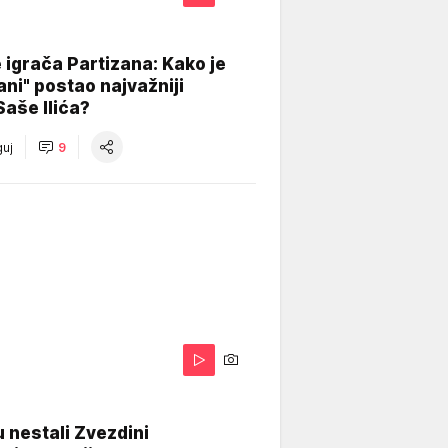
igrača Partizana: Kako je
ani" postao najvažniji
Saše Ilića?
uj
9
 nestali Zvezdini