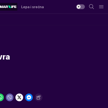
Lepa i srećna
vra