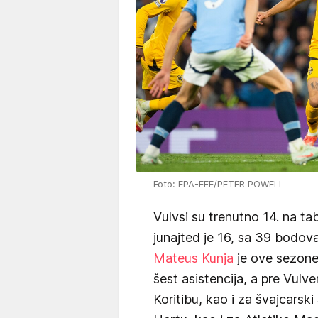
Foto: EPA-EFE/PETER POWELL
Vulvsi su trenutno 14. na t
junajted je 16, sa 39 bodov
Mateus Kunja
je ove sezone 
šest asistencija, a pre Vulv
Koritibu, kao i za švajcarsk