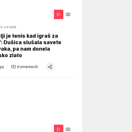
RE 44 MIN
lji je tenis kad igraš za
": Dušica slušala savete
vaka, pa nam donela
sko zlato
uj
Komentariši