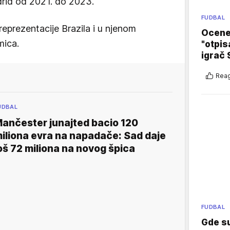
drid od 2021. do 2023.
FUDBAL
reprezentacije Brazila i u njenom
Ocene 
mica.
"otpis
igrač 
Reag
UDBAL
ančester junajted bacio 120
iliona evra na napadače: Sad daje
oš 72 miliona na novog špica
FUDBAL
Gde su