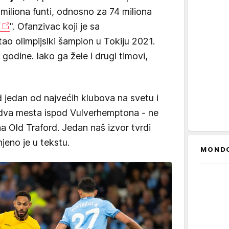
miliona funti, odnosno za 74 miliona
". Ofanzivac koji je sa
ao olimpijslki šampion u Tokiju 2021.
odine. Iako ga žele i drugi timovi,
d jedan od najvećih klubova na svetu i
- dva mesta ispod Vulverhemptona - ne
 na Old Traford. Jedan naš izvor tvrdi
njeno je u tekstu.
MOND