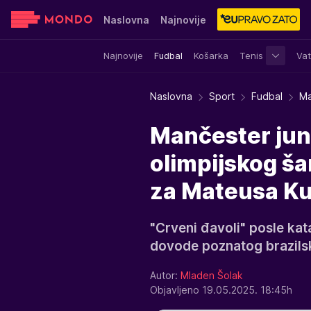
Naslovna
Najnovije
Najnovije
Fudbal
Košarka
Tenis
Vat
Sensa
Stvar ukusa
Yumama
Naslovna
Sport
Fudbal
Ma
Mančester jun
olimpijskog ša
za Mateusa K
"Crveni đavoli" posle kat
dovode poznatog brazil
Autor:
Mladen Šolak
Objavljeno 19.05.2025. 18:45h