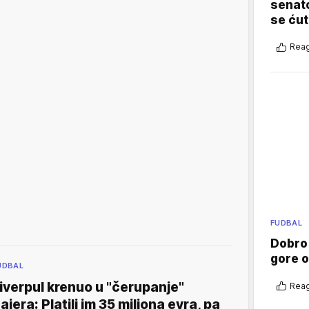
senato
se ćut
Reag
FUDBAL
Dobro
gore 
UDBAL
iverpul krenuo u "čerupanje"
Reag
ajera: Platili im 35 miliona evra, pa