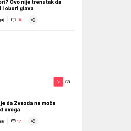
ri? Ovo nije trenutak da
i i obori glava
uj
19
 je da Zvezda ne može
od ovoga
uj
17