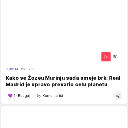
FUDBAL
PRE 2 H
Kako se Žozeu Murinju sada smeje brk: Real
Madrid je upravo prevario celu planetu
1
·
Reaguj
Komentariši