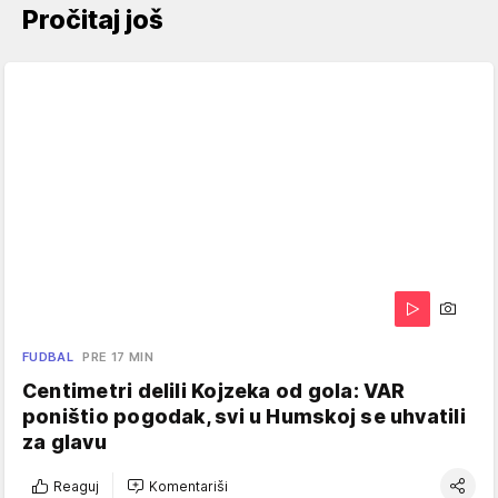
Pročitaj još
FUDBAL
PRE 17 MIN
Centimetri delili Kojzeka od gola: VAR
poništio pogodak, svi u Humskoj se uhvatili
za glavu
Reaguj
Komentariši