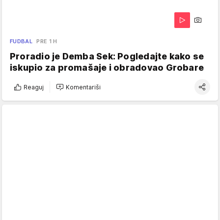
FUDBAL
PRE 1 H
Proradio je Demba Sek: Pogledajte kako se
iskupio za promašaje i obradovao Grobare
Reaguj
Komentariši