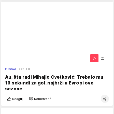
FUDBAL
PRE 2 H
Au, šta radi Mihajlo Cvetković: Trebalo mu
16 sekundi za gol, najbrži u Evropi ove
sezone
Reaguj
Komentariši