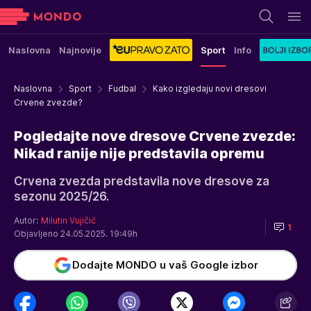
Naslovna
Najnovije
Sport
Info
Naslovna
Sport
Fudbal
Kako izgledaju novi dresovi
Crvene zvezde?
Pogledajte nove dresove Crvene zvezde:
Nikad ranije nije predstavila opremu
Crvena zvezda predstavila nove dresove za
sezonu 2025/26.
Autor:
Milutin Vujičić
1
Objavljeno 24.05.2025. 19:49h
Dodajte MONDO u vaš Google izbor