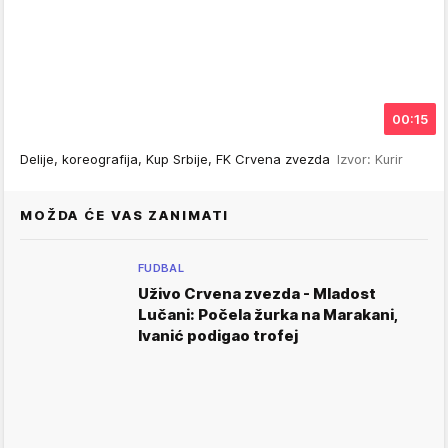
00:15
Delije, koreografija, Kup Srbije, FK Crvena zvezda
Izvor: Kurir
MOŽDA ĆE VAS ZANIMATI
FUDBAL
Uživo Crvena zvezda - Mladost
Lučani: Počela žurka na Marakani,
Ivanić podigao trofej