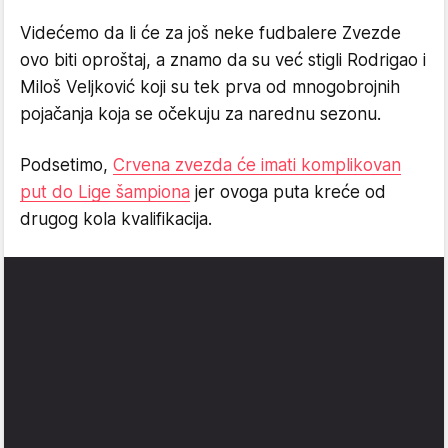
Videćemo da li će za još neke fudbalere Zvezde
ovo biti oproštaj, a znamo da su već stigli Rodrigao i
Miloš Veljković koji su tek prva od mnogobrojnih
pojačanja koja se očekuju za narednu sezonu.
Podsetimo,
Crvena zvezda će imati komplikovan
put do Lige šampiona
jer ovoga puta kreće od
drugog kola kvalifikacija.