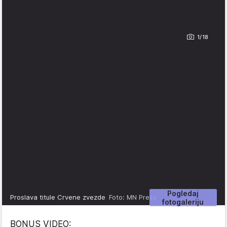
1/18
Pogledaj
Proslava titule Crvene zvezde
Foto: MN Press
fotogaleriju
BONUS VIDEO: