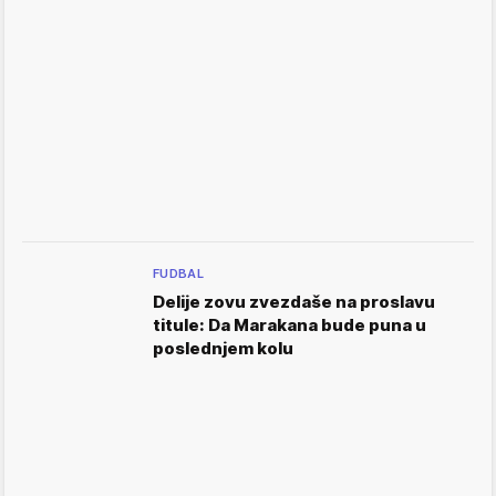
FUDBAL
Delije zovu zvezdaše na proslavu
titule: Da Marakana bude puna u
poslednjem kolu