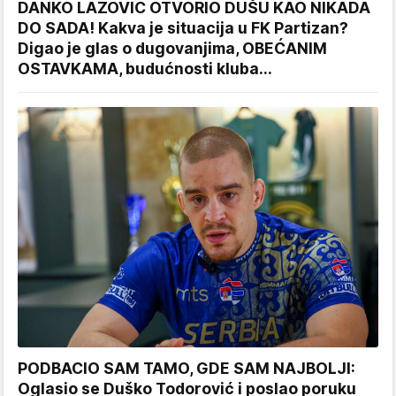
DANKO LAZOVIĆ OTVORIO DUŠU KAO NIKADA
DO SADA! Kakva je situacija u FK Partizan?
Digao je glas o dugovanjima, OBEĆANIM
OSTAVKAMA, budućnosti kluba...
PODBACIO SAM TAMO, GDE SAM NAJBOLJI:
Oglasio se Duško Todorović i poslao poruku