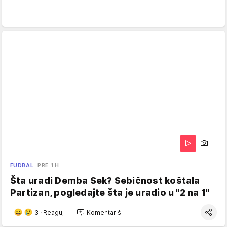
FUDBAL
PRE 1 H
Šta uradi Demba Sek? Sebičnost koštala
Partizan, pogledajte šta je uradio u "2 na 1"
3
·
Reaguj
Komentariši