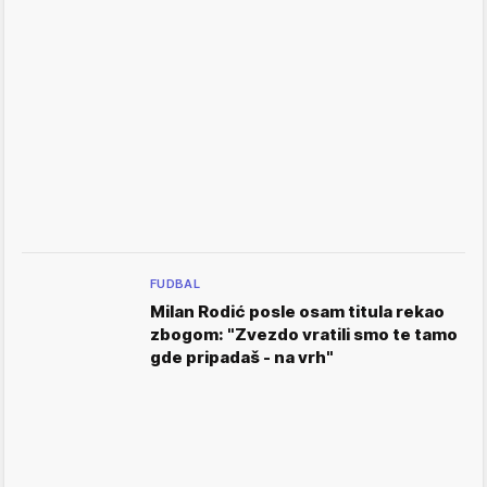
FUDBAL
Milan Rodić posle osam titula rekao
zbogom: "Zvezdo vratili smo te tamo
gde pripadaš - na vrh"