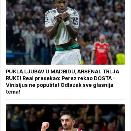
PUKLA LJUBAV U MADRIDU, ARSENAL TRLJA
RUKE! Real presekao: Perez rekao DOSTA -
Vinisijus ne popušta! Odlazak sve glasnija
tema!