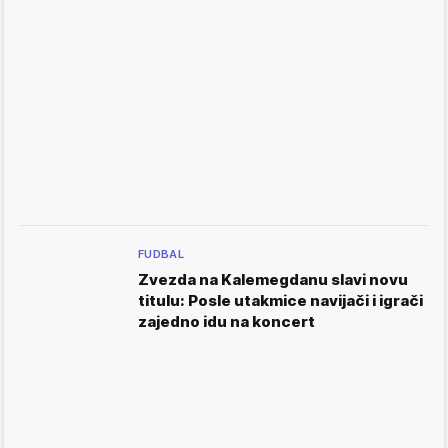
FUDBAL
Zvezda na Kalemegdanu slavi novu
titulu: Posle utakmice navijači i igrači
zajedno idu na koncert