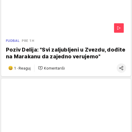
FUDBAL
PRE 1 H
Poziv Delija: "Svi zaljubljeni u Zvezdu, dođite
na Marakanu da zajedno verujemo"
1
·
Reaguj
Komentariši