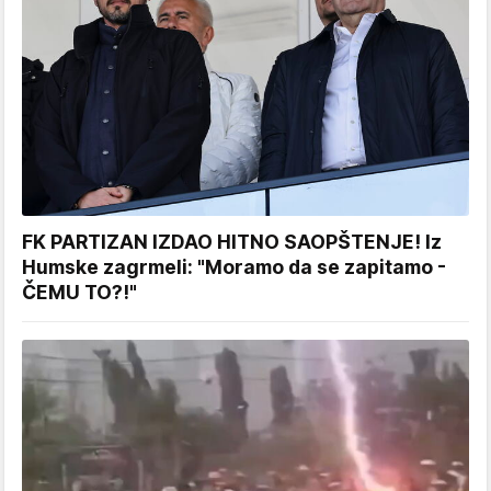
FK PARTIZAN IZDAO HITNO SAOPŠTENJE! Iz
Humske zagrmeli: "Moramo da se zapitamo -
ČEMU TO?!"