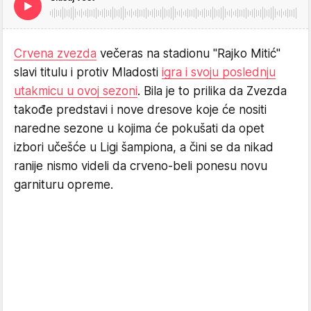
Crvena zvezda
večeras na stadionu "Rajko Mitić"
slavi titulu i protiv Mladosti
igra i svoju poslednju
utakmicu u ovoj sezoni
. Bila je to prilika da Zvezda
takođe predstavi i nove dresove koje će nositi
naredne sezone u kojima će pokušati da opet
izbori učešće u Ligi šampiona, a čini se da nikad
ranije nismo videli da crveno-beli ponesu novu
garnituru opreme.