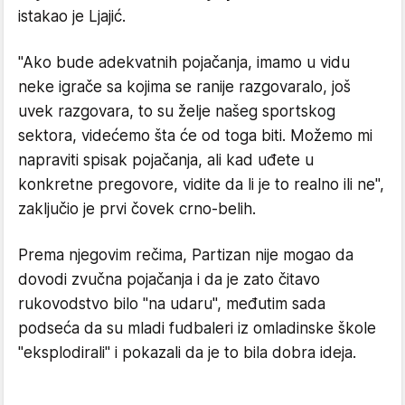
istakao je Ljajić.
"Ako bude adekvatnih pojačanja, imamo u vidu
neke igrače sa kojima se ranije razgovaralo, još
uvek razgovara, to su želje našeg sportskog
sektora, videćemo šta će od toga biti. Možemo mi
napraviti spisak pojačanja, ali kad uđete u
konkretne pregovore, vidite da li je to realno ili ne",
zaključio je prvi čovek crno-belih.
Prema njegovim rečima, Partizan nije mogao da
dovodi zvučna pojačanja i da je zato čitavo
rukovodstvo bilo "na udaru", međutim sada
podseća da su mladi fudbaleri iz omladinske škole
"eksplodirali" i pokazali da je to bila dobra ideja.