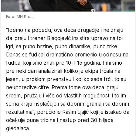
Foto: MN Press
"Idemo na pobedu, ova deca drugačije i ne znaju
da igraju i trener Blagojević insistira upravo na toj
igri, sa puno brzine, puno dinamike, puno trke.
Danas se fudbal dramatično promenio u odnosu na
fudbal koji smo znali pre 10 ili 15 godina. I mi smo
pre neki dan analaizirali koliko je ekipa trčala na
jesen, u prošlom prvenstvu i koliko sada trči, to su
neuporedive cifre. Prema tome ova deca igraju
srcem, pružaju i više od vlastitih mogućnosti i to im
se na kraju i isplaćuje i sa dobrim igrama i sa dobrim
rezultatima", poručio je Rasim Ljajić koji je istakao da
očekuje pune tribine i nastup pred 30 hiljada
gledalaca.