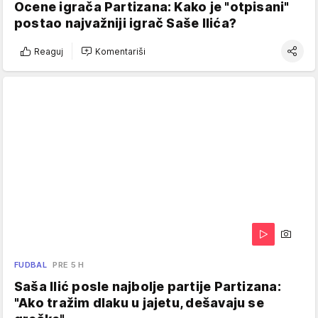
Ocene igrača Partizana: Kako je "otpisani"
postao najvažniji igrač Saše Ilića?
Reaguj
Komentariši
FUDBAL
PRE 5 H
Saša Ilić posle najbolje partije Partizana:
"Ako tražim dlaku u jajetu, dešavaju se