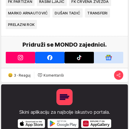
FK PARTIZAN
RASIM LJAJIĆ
FK CRVENA ZVEZDA
MARKO ARNAUTOVIĆ
DUŠAN TADIĆ
TRANSFERI
PRELAZNI ROK
Pridruži se MONDO zajednici.
3
·
Reaguj
Komentariši
Skini aplikaciju za najbolje iskustvo portala.