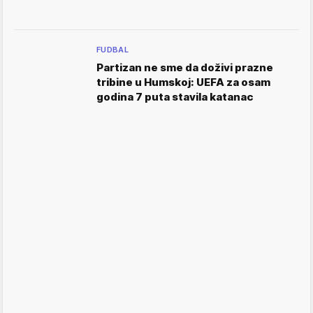
FUDBAL
Partizan ne sme da doživi prazne
tribine u Humskoj: UEFA za osam
godina 7 puta stavila katanac