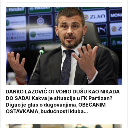
DANKO LAZOVIĆ OTVORIO DUŠU KAO NIKADA
DO SADA! Kakva je situacija u FK Partizan?
Digao je glas o dugovanjima, OBEĆANIM
OSTAVKAMA, budućnosti kluba...