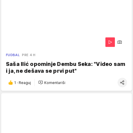
FUDBAL
PRE 4 H
Saša Ilić opominje Dembu Seka: "Video sam
i ja, ne dešava se prvi put"
1
·
Reaguj
Komentariši