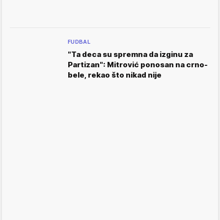
FUDBAL
"Ta deca su spremna da izginu za
Partizan": Mitrović ponosan na crno-
bele, rekao što nikad nije