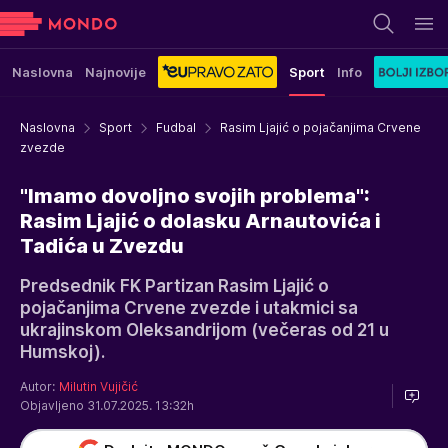
Naslovna
Najnovije
Sport
Info
Naslovna
Sport
Fudbal
Rasim Ljajić o pojačanjima Crvene
zvezde
"Imamo dovoljno svojih problema":
Rasim Ljajić o dolasku Arnautovića i
Tadića u Zvezdu
Predsednik FK Partizan Rasim Ljajić o
pojačanjima Crvene zvezde i utakmici sa
ukrajinskom Oleksandrijom (večeras od 21 u
Humskoj).
Autor:
Milutin Vujičić
Objavljeno 31.07.2025. 13:32h