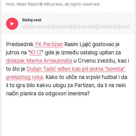
Foto: Milan Rasic/© MN press, all rights reserved
Slušaj vest
Predsednik
FK Partizan
Rasim Ljajić gostovao je
jutros na "
K1
" gde je između ostalog upitan za
dolazak Marka Arnautovića
u Crvenu zvezdu, kao i
to što je
Dušan Tadić viđen kao još jedna "bomba"
prelaznog roka
. Kako to utiče na srpski fudbal i da
li to igra bilo kakvu ulogu za Partizan, da li na neki
način planira da odgovori imenima?