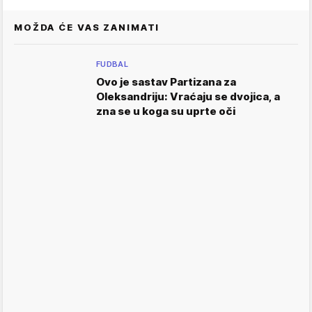
MOŽDA ĆE VAS ZANIMATI
FUDBAL
Ovo je sastav Partizana za
Oleksandriju: Vraćaju se dvojica, a
zna se u koga su uprte oči