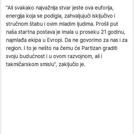
"Ali svakako najvažnija stvar jeste ova euforija,
energija koja se podigla, zahvaljujući isključivo i
stručnom štabu i ovim mladim ljudima. Prošli put
naša startna postava je imala u proseku 21 godinu,
najmlađa ekipa u Evropi. Da ne govorimo za nas i za
region. I to je nešto na čemu će Partizan graditi
svoju budućnost i u ovom razvojnom, ali i
takmičarskom smislu", zaključio je.