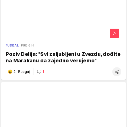
FUDBAL
PRE 6 H
Poziv Delija: "Svi zaljubljeni u Zvezdu, dođite
na Marakanu da zajedno verujemo"
2
·
Reaguj
1