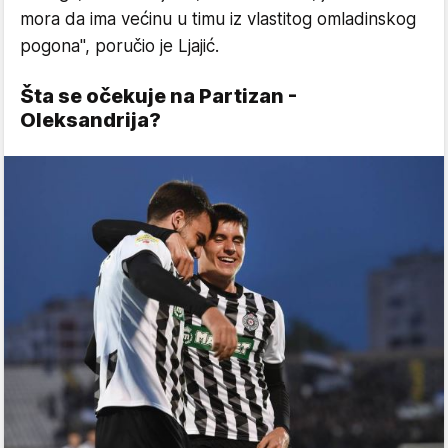
mora da ima većinu u timu iz vlastitog omladinskog
pogona", poručio je Ljajić.
Šta se očekuje na Partizan -
Oleksandrija?