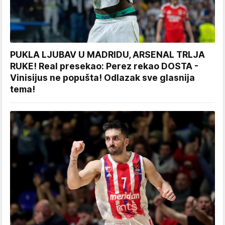
PUKLA LJUBAV U MADRIDU, ARSENAL TRLJA
RUKE! Real presekao: Perez rekao DOSTA -
Vinisijus ne popušta! Odlazak sve glasnija
tema!