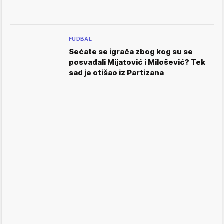
FUDBAL
Sećate se igrača zbog kog su se
posvađali Mijatović i Milošević? Tek
sad je otišao iz Partizana