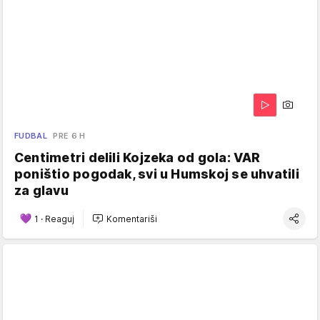
FUDBAL
PRE 6 H
Centimetri delili Kojzeka od gola: VAR
poništio pogodak, svi u Humskoj se uhvatili
za glavu
1
·
Reaguj
Komentariši