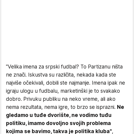
"Velika imena za srpski fudbal? To Partizanu ništa
ne znači. Iskustva su različita, nekada kada ste
najviše očekivali, dobili ste najmanje. Imena ipak ne
igraju ulogu u fudbalu, marketinški je to svakako
dobro. Privuku publiku na neko vreme, ali ako
nema rezultata, nema igre, to brzo se isprazni.
Ne
gledamo u tuđe dvorište, ne vodimo tuđu
politiku, imamo dovoljno svojih problema
kojima se bavimo, takva je politika kluba"
,