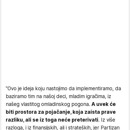
"Ovo je ideja koju nastojimo da implementiramo, da
baziramo tim na našoj deci, mladim igračima, iz
našeg vlastitog omladinskog pogona.
A uvek će
biti prostora za pojačanje, koja zaista prave
razliku, ali se iz toga neće preterivati
. Iz više
razloga, i iz finansijskih, ali i strateških, jer Partizan