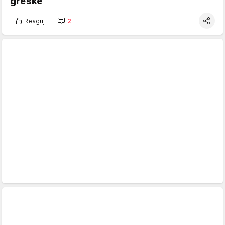
greške"
Reaguj
2