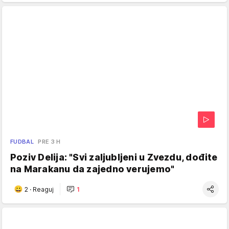
FUDBAL
PRE 3 H
Poziv Delija: "Svi zaljubljeni u Zvezdu, dođite
na Marakanu da zajedno verujemo"
2
·
Reaguj
1