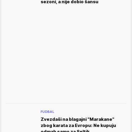
sezoni, a nije dobio šansu
FUDBAL
Zvezdaši na blagajni "Marakane"
zbog karata za Evropu: Ne kupuju
odmah samo za Seltik