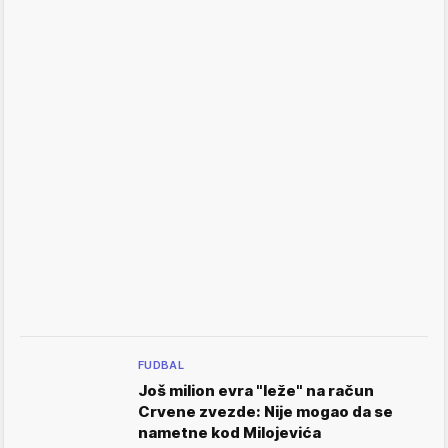
FUDBAL
Još milion evra "leže" na račun
Crvene zvezde: Nije mogao da se
nametne kod Milojevića