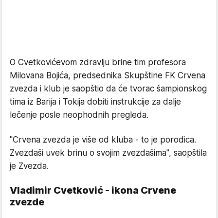
O Cvetkovićevom zdravlju brine tim profesora
Milovana Bojića, predsednika Skupštine FK Crvena
zvezda i klub je saopštio da će tvorac šampionskog
tima iz Barija i Tokija dobiti instrukcije za dalje
lečenje posle neophodnih pregleda.
"Crvena zvezda je više od kluba - to je porodica.
Zvezdaši uvek brinu o svojim zvezdašima", saopštila
je Zvezda.
Vladimir Cvetković - ikona Crvene
zvezde