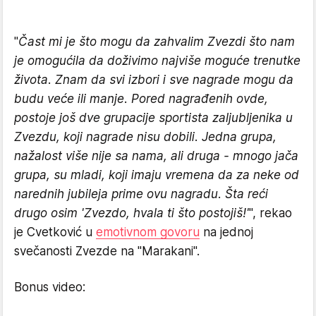
"
Čast mi je što mogu da zahvalim Zvezdi što nam
je omogućila da doživimo najviše moguće trenutke
života. Znam da svi izbori i sve nagrade mogu da
budu veće ili manje. Pored nagrađenih ovde,
postoje još dve grupacije sportista zaljubljenika u
Zvezdu, koji nagrade nisu dobili. Jedna grupa,
nažalost više nije sa nama, ali druga - mnogo jača
grupa, su mladi, koji imaju vremena da za neke od
narednih jubileja prime ovu nagradu. Šta reći
drugo osim 'Zvezdo, hvala ti što postojiš!'
", rekao
je Cvetković u
emotivnom govoru
na jednoj
svečanosti Zvezde na "Marakani".
Bonus video: