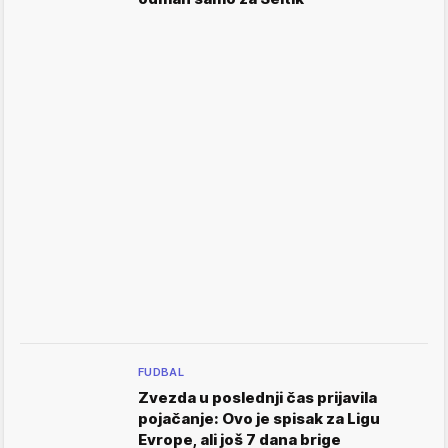
FUDBAL
Zvezda u poslednji čas prijavila
pojačanje: Ovo je spisak za Ligu
Evrope, ali još 7 dana brige