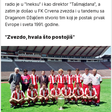
radio je u "Ineksu" i kao direktor "Tašmajdana", a
zatim je došao u FK Crvena zvezda i u tandemu sa
Draganom Džajićem stvorio tim koji je postak prvak
Evrope i sveta 1991. godine.
"Zvezdo, hvala što postojiš"