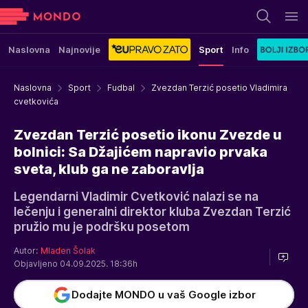
Naslovna
Najnovije
Sport
Info
Naslovna
Sport
Fudbal
Zvezdan Terzić posetio Vladimira
cvetkovića
Zvezdan Terzić posetio ikonu Zvezde u
bolnici: Sa Džajićem napravio prvaka
sveta, klub ga ne zaboravlja
Legendarni Vladimir Cvetković nalazi se na
lečenju i generalni direktor kluba Zvezdan Terzić
pružio mu je podršku posetom
Autor:
Mladen Šolak
Objavljeno 04.09.2025. 18:36h
Dodajte MONDO u vaš Google izbor