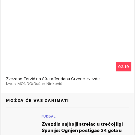
03:19
Zvezdan Terzić na 80. rođendanu Crvene zvezde
Izvor: MONDO/Dušan Ninković
MOŽDA ĆE VAS ZANIMATI
FUDBAL
Zvezdin najbolji strelac u trećoj ligi
Španije: Ognjen postigao 24 gola u