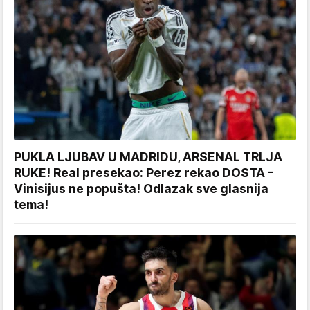
PUKLA LJUBAV U MADRIDU, ARSENAL TRLJA
RUKE! Real presekao: Perez rekao DOSTA -
Vinisijus ne popušta! Odlazak sve glasnija
tema!