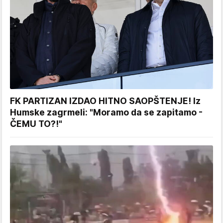
FK PARTIZAN IZDAO HITNO SAOPŠTENJE! Iz
Humske zagrmeli: "Moramo da se zapitamo -
ČEMU TO?!"