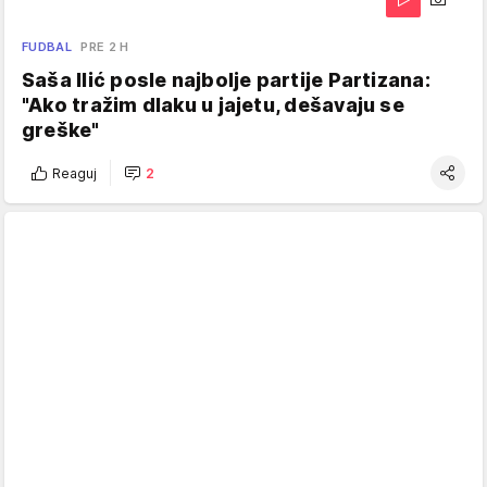
FUDBAL
PRE 2 H
Saša Ilić posle najbolje partije Partizana:
"Ako tražim dlaku u jajetu, dešavaju se
greške"
Reaguj
2