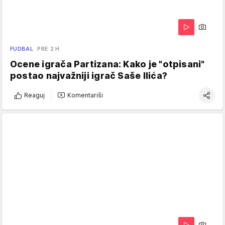
FUDBAL
PRE 2 H
Ocene igrača Partizana: Kako je "otpisani"
postao najvažniji igrač Saše Ilića?
Reaguj
Komentariši