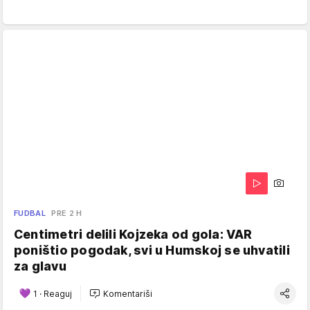
FUDBAL
PRE 2 H
Centimetri delili Kojzeka od gola: VAR
poništio pogodak, svi u Humskoj se uhvatili
za glavu
1
·
Reaguj
Komentariši