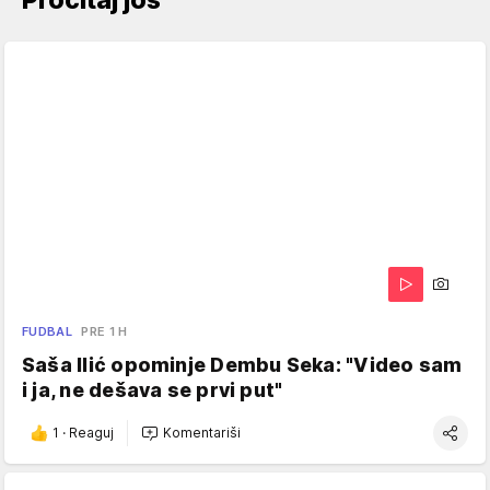
FUDBAL
PRE 1 H
Saša Ilić opominje Dembu Seka: "Video sam
i ja, ne dešava se prvi put"
1
·
Reaguj
Komentariši