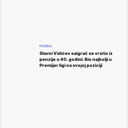
FUDBAL
Slavni Vidićev saigrač se vratio iz
penzije u 40. godini: Bio najbolji u
Premijer ligi na svojoj poziciji