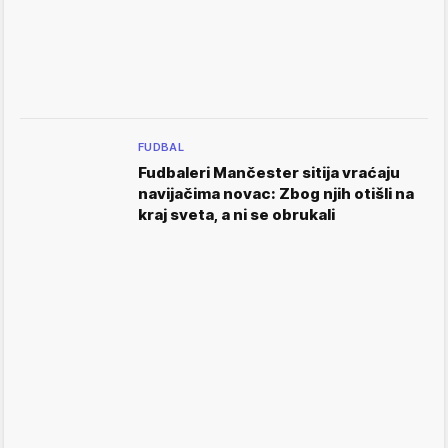
FUDBAL
Fudbaleri Mančester sitija vraćaju
navijačima novac: Zbog njih otišli na
kraj sveta, a ni se obrukali