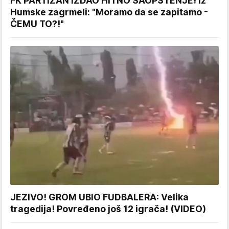
FK PARTIZAN IZDAO HITNO SAOPŠTENJE! Iz
Humske zagrmeli: "Moramo da se zapitamo -
ČEMU TO?!"
JEZIVO! GROM UBIO FUDBALERA: Velika
tragedija! Povređeno još 12 igrača! (VIDEO)