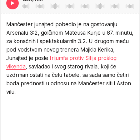
Mančester junajted pobedio je na gostovanju
Arsenalu 3:2, golčinom Mateusa Kunje u 87. minutu,
za konačnih i spektakularnih 3:2. U drugom meču
pod vođstvom novog trenera Majkla Kerika,
Junajted je posle
trijumfa protiv Sitija prošlog
vikenda
, savladao i svog starog rivala, koji će
uzdrman ostati na čelu tabele, sa sada samo četiri
boda prednosti u odnosu na Mančester siti i Aston
vilu.