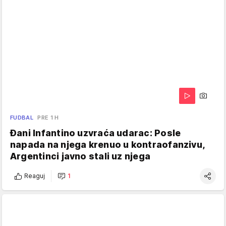
FUDBAL
PRE 1 H
Đani Infantino uzvraća udarac: Posle
napada na njega krenuo u kontraofanzivu,
Argentinci javno stali uz njega
Reaguj
1