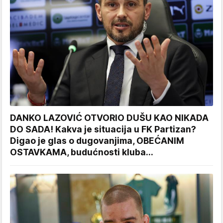
DANKO LAZOVIĆ OTVORIO DUŠU KAO NIKADA
DO SADA! Kakva je situacija u FK Partizan?
Digao je glas o dugovanjima, OBEĆANIM
OSTAVKAMA, budućnosti kluba...