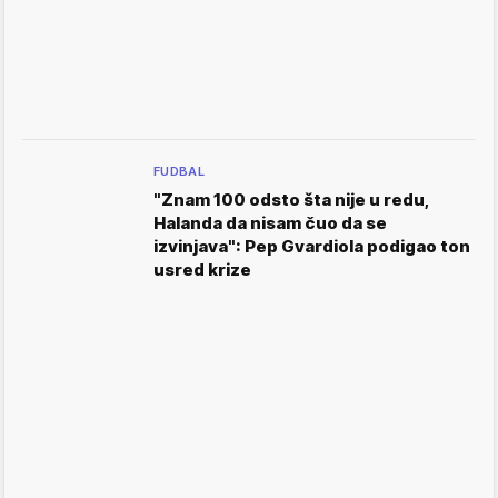
FUDBAL
"Znam 100 odsto šta nije u redu,
Halanda da nisam čuo da se
izvinjava": Pep Gvardiola podigao ton
usred krize