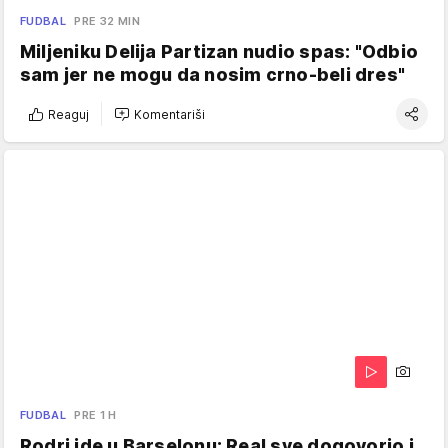
FUDBAL
PRE 32 MIN
Miljeniku Delija Partizan nudio spas: "Odbio
sam jer ne mogu da nosim crno-beli dres"
Reaguj
Komentariši
FUDBAL
PRE 1 H
Rodri ide u Barselonu: Real sve dogovorio i