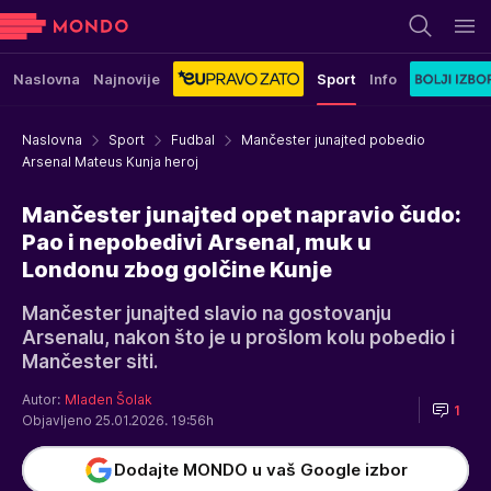
Naslovna
Najnovije
Sport
Info
Naslovna
Sport
Fudbal
Mančester junajted pobedio
Arsenal Mateus Kunja heroj
Mančester junajted opet napravio čudo:
Pao i nepobedivi Arsenal, muk u
Londonu zbog golčine Kunje
Mančester junajted slavio na gostovanju
Arsenalu, nakon što je u prošlom kolu pobedio i
Mančester siti.
Autor:
Mladen Šolak
1
Objavljeno 25.01.2026. 19:56h
Dodajte MONDO u vaš Google izbor