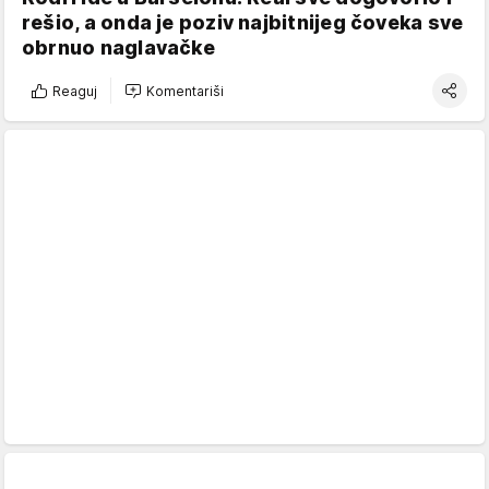
rešio, a onda je poziv najbitnijeg čoveka sve
obrnuo naglavačke
Reaguj
Komentariši