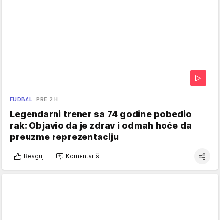
FUDBAL
PRE 2 H
Legendarni trener sa 74 godine pobedio
rak: Objavio da je zdrav i odmah hoće da
preuzme reprezentaciju
Reaguj
Komentariši