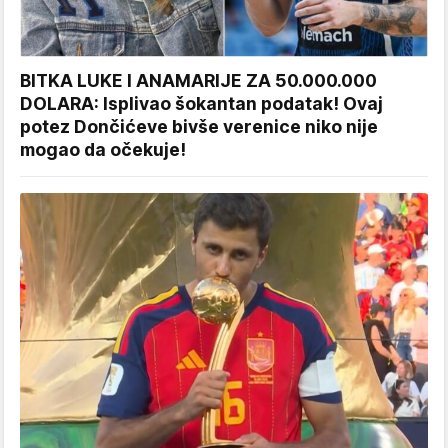
BITKA LUKE I ANAMARIJE ZA 50.000.000
DOLARA: Isplivao šokantan podatak! Ovaj
potez Dončićeve bivše verenice niko nije
mogao da očekuje!