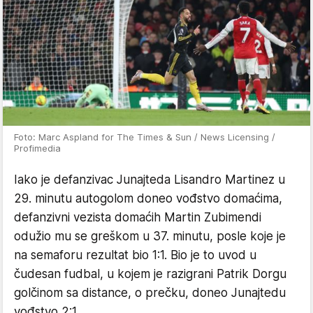
Foto: Marc Aspland for The Times & Sun / News Licensing /
Profimedia
Iako je defanzivac Junajteda Lisandro Martinez u
29. minutu autogolom doneo vođstvo domaćima,
defanzivni vezista domaćih Martin Zubimendi
odužio mu se greškom u 37. minutu, posle koje je
na semaforu rezultat bio 1:1. Bio je to uvod u
čudesan fudbal, u kojem je razigrani Patrik Dorgu
golčinom sa distance, o prečku, doneo Junajtedu
vođstvo 2:1.