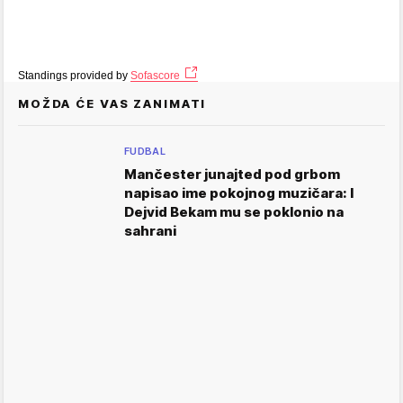
Standings provided by
Sofascore
MOŽDA ĆE VAS ZANIMATI
FUDBAL
Mančester junajted pod grbom
napisao ime pokojnog muzičara: I
Dejvid Bekam mu se poklonio na
sahrani