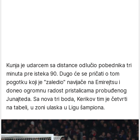
Kunja je udarcem sa distance odlučio pobednika tri
minuta pre isteka 90. Dugo će se pričati o tom
pogotku koji je "zaledio" navijače na Emirejtsu i
doneo ogromnu radost pristalicama probuđenog
Junajteda. Sa nova tri boda, Kerikov tim je četvrti
na tabeli, u zoni ulaska u Ligu šampiona.