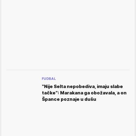
FUDBAL
"Nije Selta nepobediva, imaju slabe
tačke": Marakana ga obožavala, a on
Špance poznaje u dušu