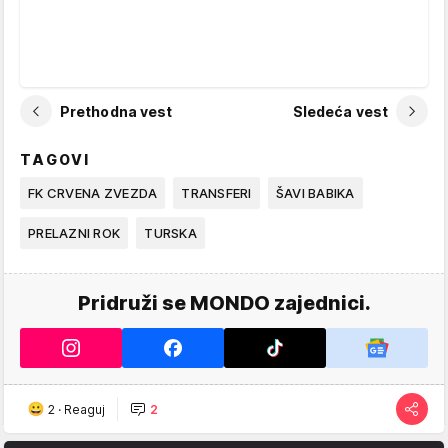
Prethodna vest
Sledeća vest
TAGOVI
FK CRVENA ZVEZDA
TRANSFERI
ŠAVI BABIKA
PRELAZNI ROK
TURSKA
Pridruži se MONDO zajednici.
2
·
Reaguj
2