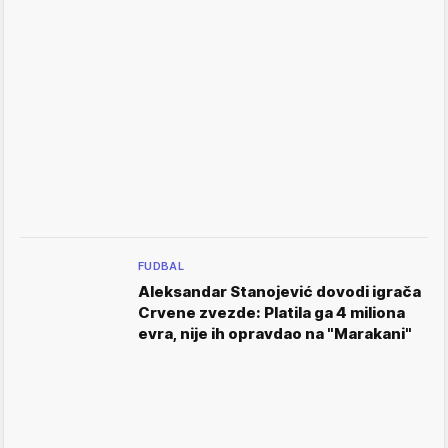
FUDBAL
Aleksandar Stanojević dovodi igrača
Crvene zvezde: Platila ga 4 miliona
evra, nije ih opravdao na "Marakani"