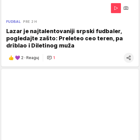
FUDBAL
PRE 2 H
Lazar je najtalentovaniji srpski fudbaler,
pogledajte zašto: Preleteo ceo teren, pa
driblao i Diletinog muža
2
·
Reaguj
1