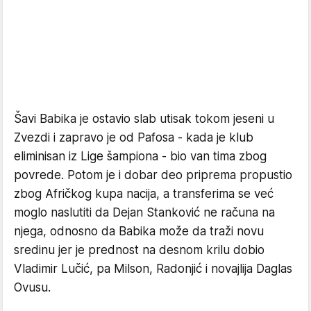
Šavi Babika je ostavio slab utisak tokom jeseni u
Zvezdi i zapravo je od Pafosa - kada je klub
eliminisan iz Lige šampiona - bio van tima zbog
povrede. Potom je i dobar deo priprema propustio
zbog Afričkog kupa nacija, a transferima se već
moglo naslutiti da Dejan Stanković ne računa na
njega, odnosno da Babika može da traži novu
sredinu jer je prednost na desnom krilu dobio
Vladimir Lučić, pa Milson, Radonjić i novajlija Daglas
Ovusu.