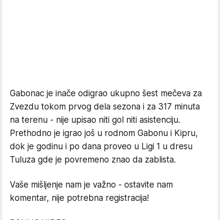
Gabonac je inače odigrao ukupno šest mečeva za
Zvezdu tokom prvog dela sezona i za 317 minuta
na terenu - nije upisao niti gol niti asistenciju.
Prethodno je igrao još u rodnom Gabonu i Kipru,
dok je godinu i po dana proveo u Ligi 1 u dresu
Tuluza gde je povremeno znao da zablista.
Vaše mišljenje nam je važno - ostavite nam
komentar, nije potrebna registracija!