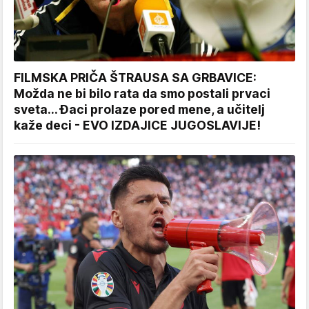
FILMSKA PRIČA ŠTRAUSA SA GRBAVICE:
Možda ne bi bilo rata da smo postali prvaci
sveta... Đaci prolaze pored mene, a učitelj
kaže deci - EVO IZDAJICE JUGOSLAVIJE!