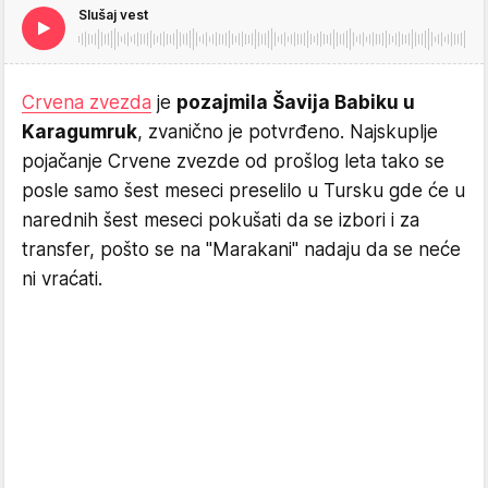
Slušaj vest
Crvena zvezda
je
pozajmila Šavija Babiku u
Karagumruk
, zvanično je potvrđeno. Najskuplje
pojačanje Crvene zvezde od prošlog leta tako se
posle samo šest meseci preselilo u Tursku gde će u
narednih šest meseci pokušati da se izbori i za
transfer, pošto se na "Marakani" nadaju da se neće
ni vraćati.