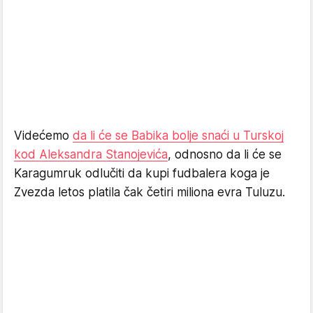
Videćemo
da li će se Babika bolje snaći u Turskoj
kod Aleksandra Stanojevića
, odnosno da li će se
Karagumruk odlučiti da kupi fudbalera koga je
Zvezda letos platila čak četiri miliona evra Tuluzu.