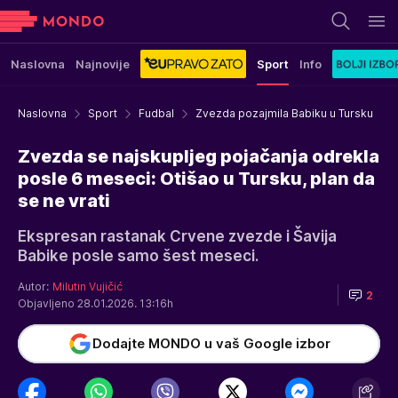
Naslovna
Najnovije
Sport
Info
Naslovna
Sport
Fudbal
Zvezda pozajmila Babiku u Tursku
Zvezda se najskupljeg pojačanja odrekla
posle 6 meseci: Otišao u Tursku, plan da
se ne vrati
Ekspresan rastanak Crvene zvezde i Šavija
Babike posle samo šest meseci.
Autor:
Milutin Vujičić
2
Objavljeno 28.01.2026. 13:16h
Dodajte MONDO u vaš Google izbor