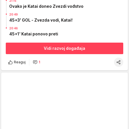
21:15
Ovako je Katai doneo Zvezdi vođstvo
20:49
45+3' GOL - Zvezda vodi, Katai!
20:46
45+1' Katai ponovo preti
Vidi razvoj događaja
Reaguj
1