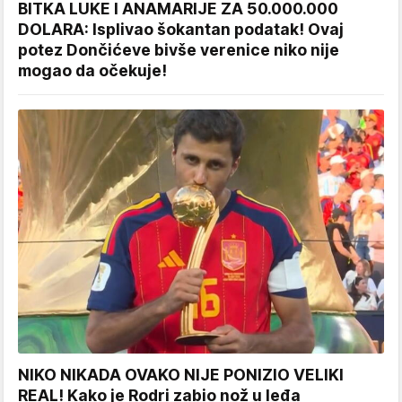
BITKA LUKE I ANAMARIJE ZA 50.000.000
DOLARA: Isplivao šokantan podatak! Ovaj
potez Dončićeve bivše verenice niko nije
mogao da očekuje!
NIKO NIKADA OVAKO NIJE PONIZIO VELIKI
REAL! Kako je Rodri zabio nož u leđa