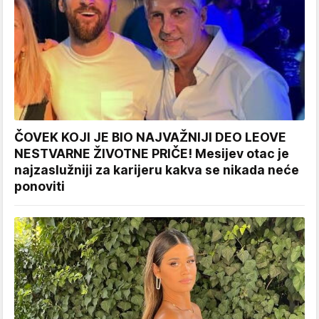
ČOVEK KOJI JE BIO NAJVAŽNIJI DEO LEOVE
NESTVARNE ŽIVOTNE PRIČE! Mesijev otac je
najzaslužniji za karijeru kakva se nikada neće
ponoviti