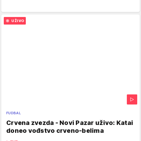
UŽIVO
FUDBAL
Crvena zvezda - Novi Pazar uživo: Katai
doneo vođstvo crveno-belima