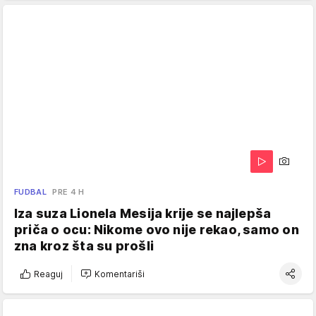
FUDBAL
PRE 4 H
Iza suza Lionela Mesija krije se najlepša
priča o ocu: Nikome ovo nije rekao, samo on
zna kroz šta su prošli
Reaguj
Komentariši