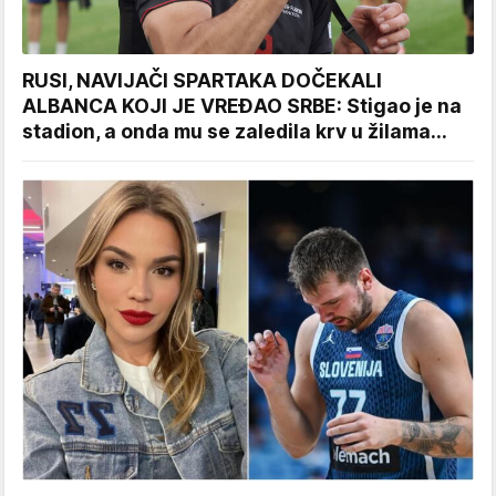
RUSI, NAVIJAČI SPARTAKA DOČEKALI
ALBANCA KOJI JE VREĐAO SRBE: Stigao je na
stadion, a onda mu se zaledila krv u žilama...