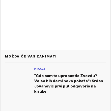
MOŽDA ĆE VAS ZANIMATI
FUDBAL
"Gde sam to upropastio Zvezdu?
Voleo bih da mi neko pokaže": Srđan
Jovanović prvi put odgovorio na
kritike