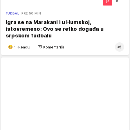
FUDBAL
PRE 50 MIN
Igra se na Marakani i u Humskoj,
istovremeno: Ovo se retko događa u
srpskom fudbalu
1
·
Reaguj
Komentariši