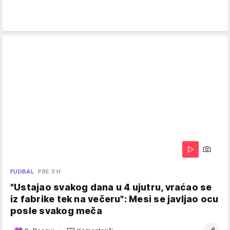
FUDBAL
PRE 3 H
"Ustajao svakog dana u 4 ujutru, vraćao se
iz fabrike tek na večeru": Mesi se javljao ocu
posle svakog meča