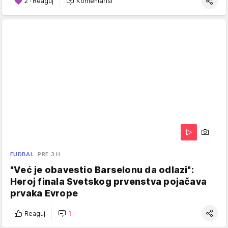
2
·
Reaguj
Komentariši
FUDBAL
PRE 3 H
"Već je obavestio Barselonu da odlazi":
Heroj finala Svetskog prvenstva pojačava
prvaka Evrope
Reaguj
1