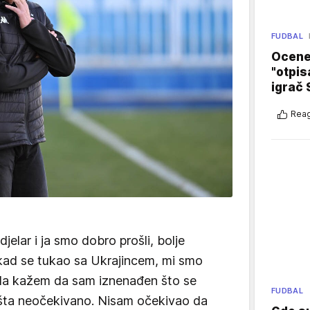
FUDBAL
Ocene 
"otpis
igrač 
Reag
jelar i ja smo dobro prošli, bolje
 kad se tukao sa Ukrajincem, mi smo
 da kažem da sam iznenađen što se
FUDBAL
 ništa neočekivano. Nisam očekivao da