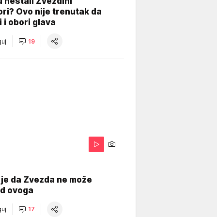
 nestali Zvezdini
ri? Ovo nije trenutak da
i i obori glava
uj
19
 je da Zvezda ne može
od ovoga
uj
17