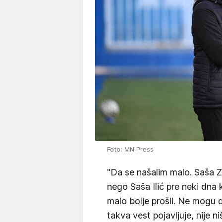
Foto: MN Press
"Da se našalim malo. Saša Zd
nego Saša Ilić pre neki dna
malo bolje prošli. Ne mogu
takva vest pojavljuje, nije