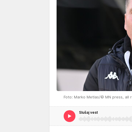
Foto: Marko Metlas/© MN press, all r
Slušaj vest