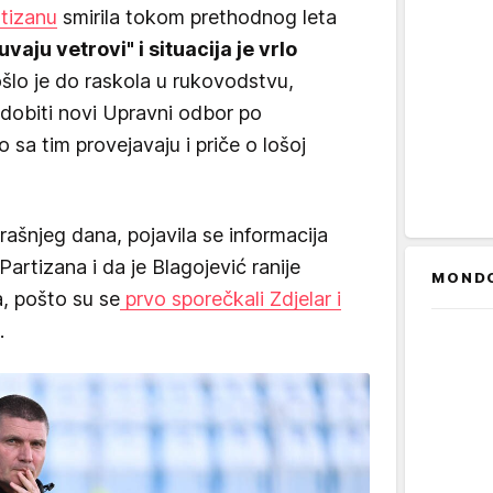
tizanu
smirila tokom prethodnog leta
aju vetrovi" i situacija je vrlo
lo je do raskola u rukovodstvu,
dobiti novi Upravni odbor po
sa tim provejavaju i priče o lošoj
ašnjeg dana, pojavila se informacija
 Partizana i da je Blagojević ranije
MOND
, pošto su se
prvo sporečkali Zdjelar i
.