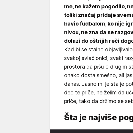
me, ne kažem pogodilo, ne
toliki značaj pridaje svem
bavio fudbalom, ko nije i
nivou, ne zna da se razgo
dolazi do oštrijih reči d
Kad bi se stalno objavljival
svakoj svlačionici, svaki raz
prostora da pišu o drugim s
onako dosta smešno, ali jas
danas. Jasno mi je šta je po
deo te priče, ne želim da u
priče, tako da držimo se seb
Šta je najviše po