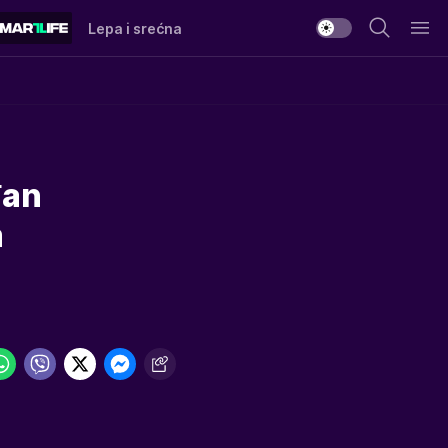
Lepa i srećna
đan
m