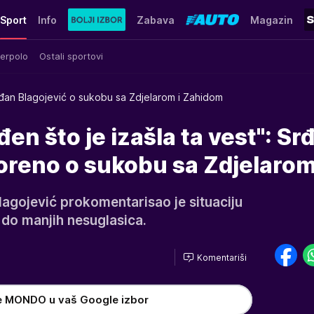
Sport
Info
Zabava
Magazin
erpolo
Ostali sportovi
đan Blagojević o sukobu sa Zdjelarom i Zahidom
en što je izašla ta vest": Sr
voreno o sukobu sa Zdjelaro
lagojević prokomentarisao je situaciju
 do manjih nesuglasica.
Komentariši
e MONDO u vaš Google izbor