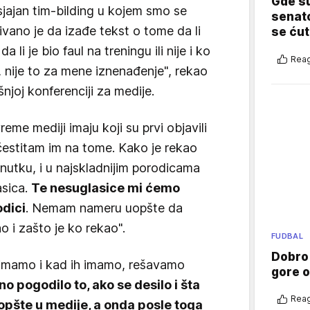
Gde su
sjajan tim-bilding u kojem smo se
senato
ivano je da izađe tekst o tome da li
se ćut
li je bio faul na treningu ili nije i ko
Reag
o, nije to za mene iznenađenje", rekao
njoj konferenciji za medije.
eme mediji imaju koji su prvi objavili
 čestitam im na tome. Kako je rekao
nutku, i u najskladnijim porodicama
asica.
Te nesuglasice mi ćemo
odici
. Nemam nameru uopšte da
 i zašto je ko rekao".
FUDBAL
Dobro
h imamo i kad ih imamo, rešavamo
gore 
 pogodilo to, ako se desilo i šta
Reag
 uopšte u medije, a onda posle toga