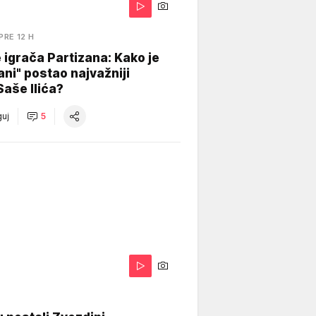
PRE 12 H
igrača Partizana: Kako je
ani" postao najvažniji
Saše Ilića?
uj
5