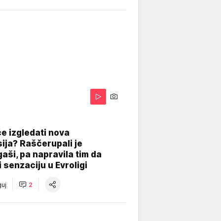
A
e izgledati nova
ija? Raščerupali je
gaši, pa napravila tim da
 senzaciju u Evroligi
uj
2