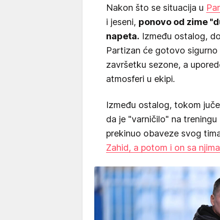
Nakon što se situacija u
Par
i jeseni,
ponovo od zime "duv
napeta.
Između ostalog, doš
Partizan će gotovo sigurno 
završetku sezone, a uporedo 
atmosferi u ekipi.
Između ostalog, tokom jučer
da je "varničilo" na treningu
prekinuo obaveze svog tima
Zahid, a potom i on sa njima