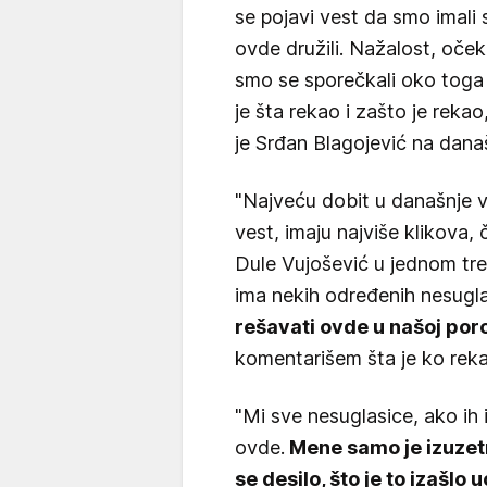
se pojavi vest da smo imali 
ovde družili. Nažalost, oček
smo se sporečkali oko toga da 
je šta rekao i zašto je reka
je Srđan Blagojević na današ
"Najveću dobit u današnje vr
vest, imaju najviše klikova,
Dule Vujošević u jednom tre
ima nekih određenih nesugl
rešavati ovde u našoj por
komentarišem šta je ko rekao
"Mi sve nesuglasice, ako i
ovde.
Mene samo je izuzetno
se desilo, što je to izašlo