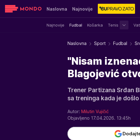
Naslovna
Najnovije
Najnovije
Fudbal
Košarka
Tenis
Vat
Sensa
Stvar ukusa
Yumama
Naslovna
Sport
Fudbal
Sr
"Nisam iznenađ
Blagojević ot
Trener Partizana Srđan B
sa treninga kada je došlo
Autor:
Milutin Vujičić
Objavljeno 17.04.2026. 13:45h
Dodajt