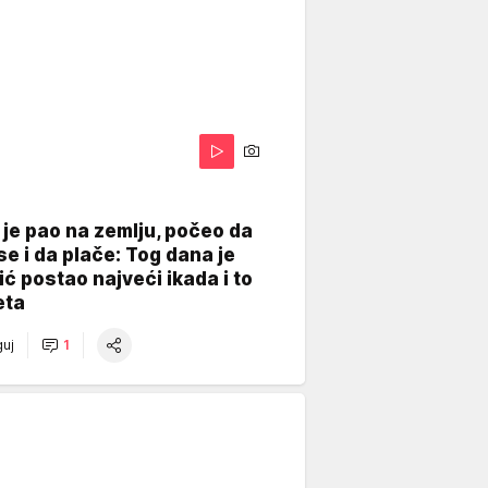
je pao na zemlju, počeo da
se i da plače: Tog dana je
ć postao najveći ikada i to
eta
uj
1