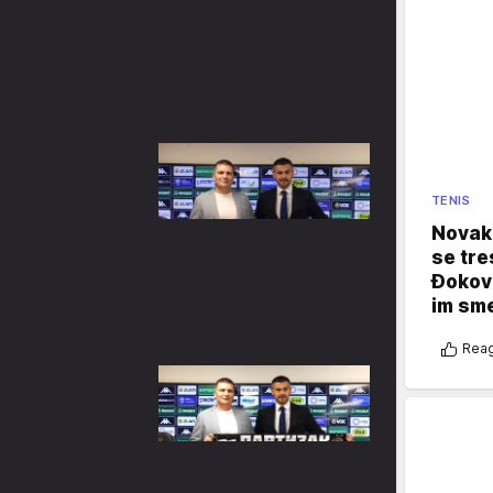
TENIS
Novak 
se tre
Đokovi
im sm
Reag