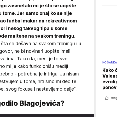
go zasmetalo mi je što se uopšte
u tome. Jer samo onaj ko se nije
grao fudbal makar na rekreativnom
vori nekog takvog tipa u kome
ogode maltene na svakom treningu
.
o šta se dešava na svakom treningu i u
govor, ne bi novinari uopšte imali
tvarima. Tako da, meni je to sve
KOŠARK
no mi je kako funkcionišu mediji
Kako ć
trebno - potrebna je intriga. Ja nisam
Valens
čestvujem u tome, niti smo mi deo te
evroli
ponovi
e, svog fokusa i nastavljamo dalje".
Reag
godilo Blagojevića?