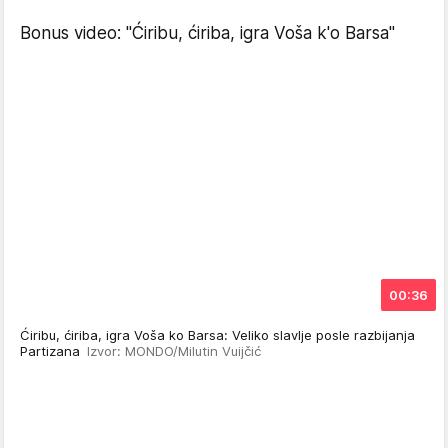
Bonus video: "Ćiribu, ćiriba, igra Voša k'o Barsa"
00:36
Ćiribu, ćiriba, igra Voša ko Barsa: Veliko slavlje posle razbijanja
Partizana
Izvor: MONDO/Milutin Vuijčić