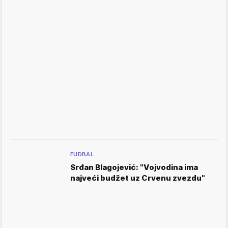
FUDBAL
Srđan Blagojević: "Vojvodina ima
najveći budžet uz Crvenu zvezdu"