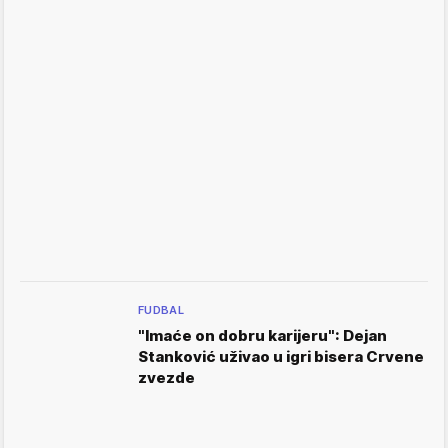
FUDBAL
"Imaće on dobru karijeru": Dejan
Stanković uživao u igri bisera Crvene
zvezde