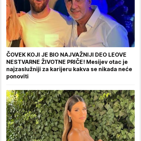
ČOVEK KOJI JE BIO NAJVAŽNIJI DEO LEOVE
NESTVARNE ŽIVOTNE PRIČE! Mesijev otac je
najzaslužniji za karijeru kakva se nikada neće
ponoviti