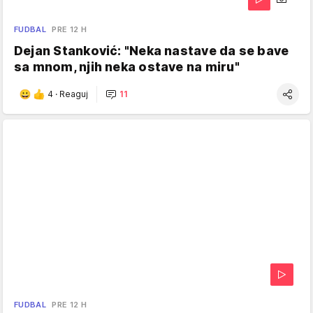
FUDBAL
PRE 12 H
Dejan Stanković: "Neka nastave da se bave
sa mnom, njih neka ostave na miru"
4
·
Reaguj
11
FUDBAL
PRE 12 H