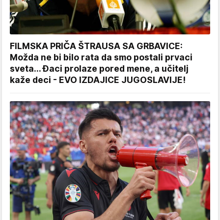
FILMSKA PRIČA ŠTRAUSA SA GRBAVICE:
Možda ne bi bilo rata da smo postali prvaci
sveta... Đaci prolaze pored mene, a učitelj
kaže deci - EVO IZDAJICE JUGOSLAVIJE!