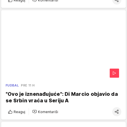
Reaguj
Komentariši
FUDBAL
PRE 11 H
"Ovo je iznenađujuće": Di Marcio objavio da
se Srbin vraća u Seriju A
Reaguj
Komentariši