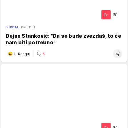
FUDBAL
PRE 11 H
Dejan Stanković: "Da se bude zvezdaš, to će
nam biti potrebno"
1
·
Reaguj
5