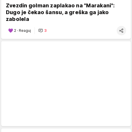
Zvezdin golman zaplakao na "Marakani":
Dugo je čekao šansu, a greška ga jako
zabolela
2
·
Reaguj
3