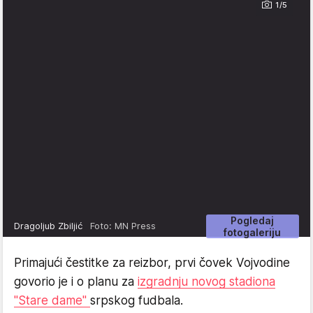
1/5
Pogledaj
Dragoljub Zbiljić
Foto: MN Press
fotogaleriju
Primajući čestitke za reizbor, prvi čovek Vojvodine
govorio je i o planu za
izgradnju novog stadiona
"Stare dame"
srpskog fudbala.