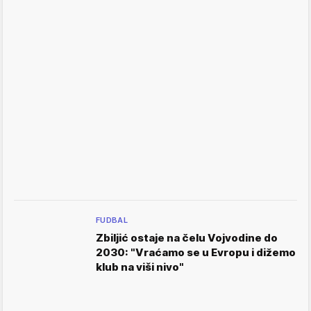
FUDBAL
Zbiljić ostaje na čelu Vojvodine do
2030: "Vraćamo se u Evropu i dižemo
klub na viši nivo"