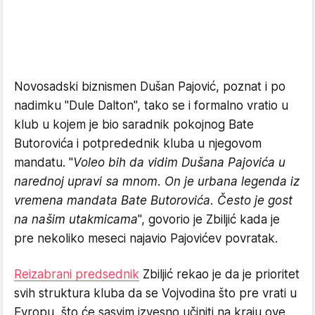
Novosadski biznismen Dušan Pajović, poznat i po
nadimku "Dule Dalton", tako se i formalno vratio u
klub u kojem je bio saradnik pokojnog Bate
Butorovića i potpredednik kluba u njegovom
mandatu. "
Voleo bih da vidim Dušana Pajovića u
narednoj upravi sa mnom. On je urbana legenda iz
vremena mandata Bate Butorovića. Često je gost
na našim utakmicama
", govorio je Zbiljić kada je
pre nekoliko meseci najavio Pajovićev povratak.
Reizabrani predsednik
Zbiljić rekao je da je prioritet
svih struktura kluba da se Vojvodina što pre vrati u
Evropu, što će sasvim izvesno učiniti na kraju ove