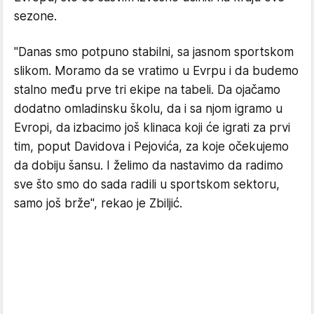
sezone.
"Danas smo potpuno stabilni, sa jasnom sportskom
slikom. Moramo da se vratimo u Evrpu i da budemo
stalno među prve tri ekipe na tabeli. Da ojačamo
dodatno omladinsku školu, da i sa njom igramo u
Evropi, da izbacimo još klinaca koji će igrati za prvi
tim, poput Davidova i Pejovića, za koje očekujemo
da dobiju šansu. I želimo da nastavimo da radimo
sve što smo do sada radili u sportskom sektoru,
samo još brže", rekao je Zbiljić.