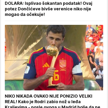
DOLARA: Isplivao šokantan podatak! Ovaj
potez Dončićeve bivše verenice niko nije
mogao da očekuje!
NIKO NIKADA OVAKO NIJE PONIZIO VELIKI
REAL! Kako je Rodri zabio nož u leđa
Kraljevima - posle ovoga u Madrid bolje da ne