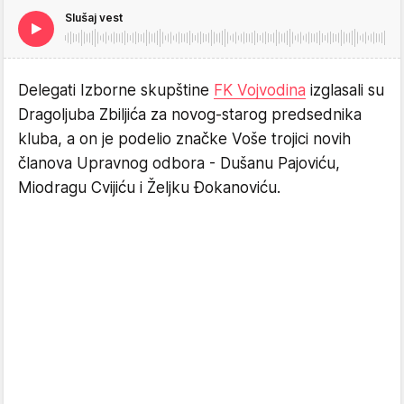
Slušaj vest
Delegati Izborne skupštine
FK Vojvodina
izglasali su
Dragoljuba Zbiljića za novog-starog predsednika
kluba, a on je podelio značke Voše trojici novih
članova Upravnog odbora - Dušanu Pajoviću,
Miodragu Cvijiću i Željku Đokanoviću.