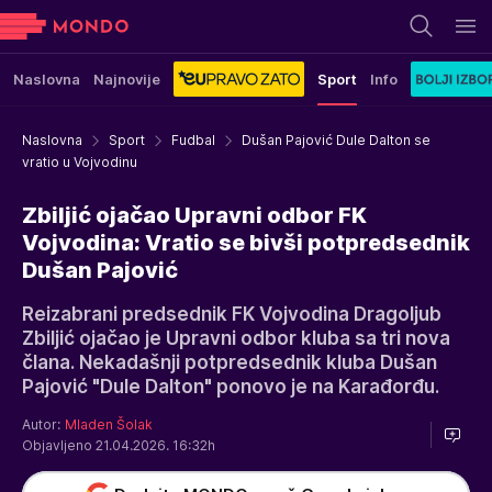
Naslovna
Najnovije
Sport
Info
Naslovna
Sport
Fudbal
Dušan Pajović Dule Dalton se
vratio u Vojvodinu
Zbiljić ojačao Upravni odbor FK
Vojvodina: Vratio se bivši potpredsednik
Dušan Pajović
Reizabrani predsednik FK Vojvodina Dragoljub
Zbiljić ojačao je Upravni odbor kluba sa tri nova
člana. Nekadašnji potpredsednik kluba Dušan
Pajović "Dule Dalton" ponovo je na Karađorđu.
Autor:
Mladen Šolak
Objavljeno 21.04.2026. 16:32h