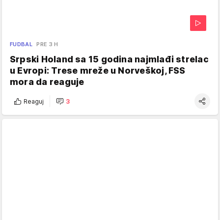
FUDBAL
PRE 3 H
Srpski Holand sa 15 godina najmlađi strelac
u Evropi: Trese mreže u Norveškoj, FSS
mora da reaguje
Reaguj
3