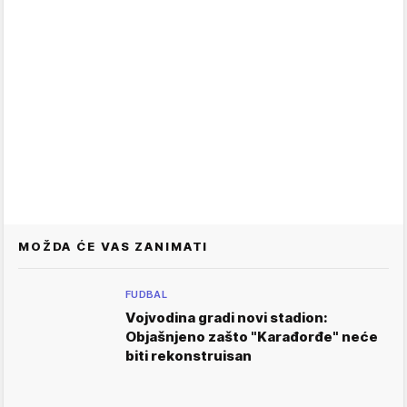
MOŽDA ĆE VAS ZANIMATI
FUDBAL
Vojvodina gradi novi stadion:
Objašnjeno zašto "Karađorđe" neće
biti rekonstruisan