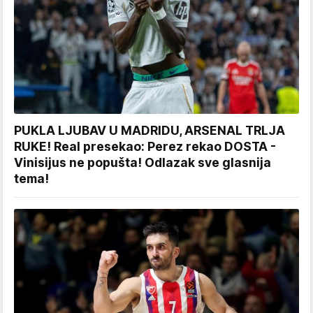
PUKLA LJUBAV U MADRIDU, ARSENAL TRLJA
RUKE! Real presekao: Perez rekao DOSTA -
Vinisijus ne popušta! Odlazak sve glasnija
tema!