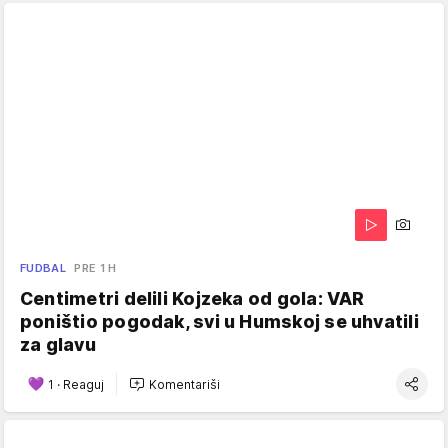
FUDBAL
PRE 1 H
Centimetri delili Kojzeka od gola: VAR
poništio pogodak, svi u Humskoj se uhvatili
za glavu
1
·
Reaguj
Komentariši