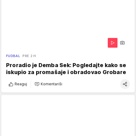
FUDBAL
PRE 2 H
Proradio je Demba Sek: Pogledajte kako se
iskupio za promašaje i obradovao Grobare
Reaguj
Komentariši