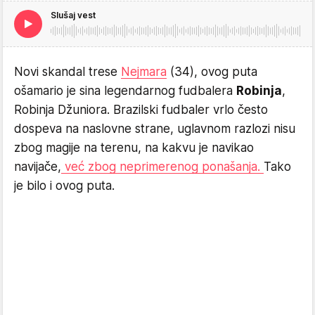
Slušaj vest
Novi skandal trese
Nejmara
(34), ovog puta
ošamario je sina legendarnog fudbalera
Robinja
,
Robinja Džuniora. Brazilski fudbaler vrlo često
dospeva na naslovne strane, uglavnom razlozi nisu
zbog magije na terenu, na kakvu je navikao
navijače,
već zbog neprimerenog ponašanja.
Tako
je bilo i ovog puta.