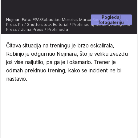
Pogledaj
Nejmar
Foto: EPA/Sebastiao Moreira, Marco Buenavista/Sports
fotogaleriju
Press Ph / Shutterstock Editorial / Profimedia, Daniela Xu/Sports
Press / Zuma Press / Profimedia
Čitava situacija na treningu je brzo eskalirala,
Robinjo je odgurnuo Nejmara, što je veliku zvezdu
još više naljutilo, pa ga je i ošamario. Trener je
odmah prekinuo trening, kako se incident ne bi
nastavio.