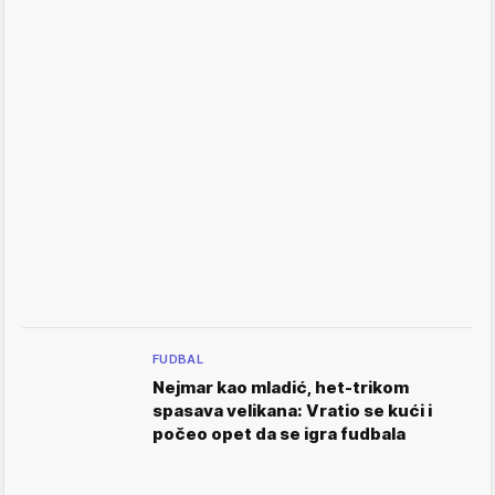
FUDBAL
Nejmar kao mladić, het-trikom
spasava velikana: Vratio se kući i
počeo opet da se igra fudbala