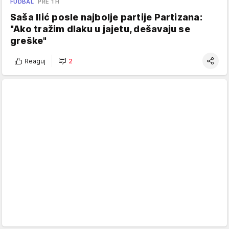
FUDBAL
PRE 1 H
Saša Ilić posle najbolje partije Partizana:
"Ako tražim dlaku u jajetu, dešavaju se
greške"
Reaguj
2