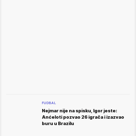
FUDBAL
Nejmar nije na spisku, Igor jeste:
Anćeloti pozvao 26 igrača i izazvao
buru u Brazilu