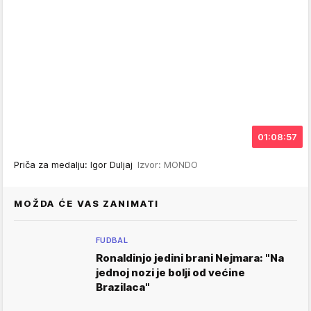
01:08:57
Priča za medalju: Igor Duljaj
Izvor: MONDO
MOŽDA ĆE VAS ZANIMATI
FUDBAL
Ronaldinjo jedini brani Nejmara: "Na
jednoj nozi je bolji od većine
Brazilaca"