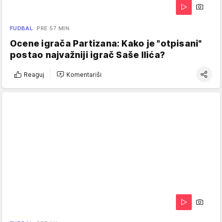
FUDBAL
PRE 57 MIN
Ocene igrača Partizana: Kako je "otpisani"
postao najvažniji igrač Saše Ilića?
Reaguj
Komentariši