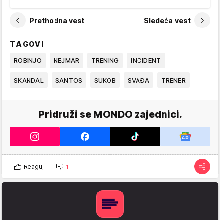
Prethodna vest
Sledeća vest
TAGOVI
ROBINJO
NEJMAR
TRENING
INCIDENT
SKANDAL
SANTOS
SUKOB
SVAĐA
TRENER
Pridruži se MONDO zajednici.
Reaguj
1