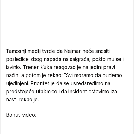
Tamošnji mediji tvrde da Nejmar neće snositi
posledice zbog napada na saigrača, pošto mu se i
izvinio. Trener Kuka reagovao je na jedini pravi
način, a potom je rekao: "Svi moramo da budemo
ujedinjeni. Prioritet je da se usredsredimo na
predstojeće utakmice i da incident ostavimo iza
nas", rekao je.
Bonus video: