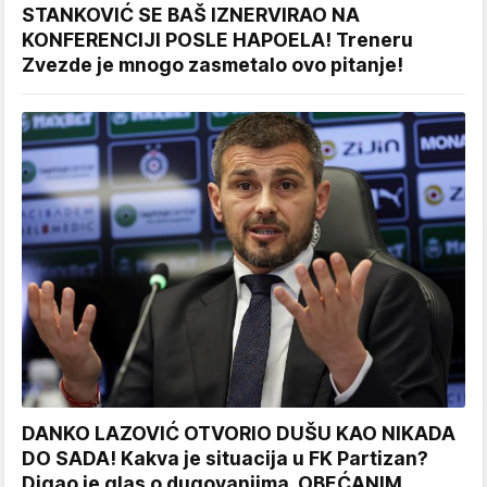
STANKOVIĆ SE BAŠ IZNERVIRAO NA
KONFERENCIJI POSLE HAPOELA! Treneru
Zvezde je mnogo zasmetalo ovo pitanje!
DANKO LAZOVIĆ OTVORIO DUŠU KAO NIKADA
DO SADA! Kakva je situacija u FK Partizan?
Digao je glas o dugovanjima, OBEĆANIM