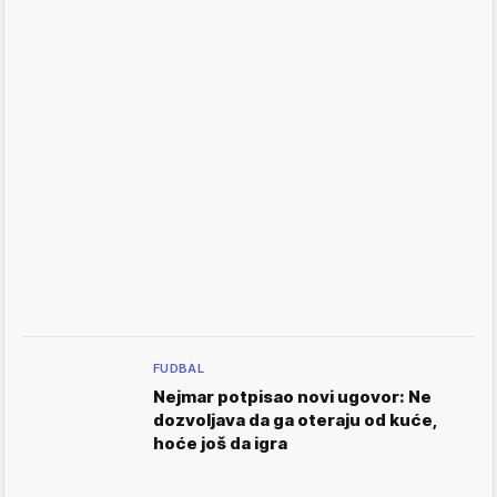
FUDBAL
Nejmar potpisao novi ugovor: Ne
dozvoljava da ga oteraju od kuće,
hoće još da igra