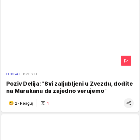
FUDBAL
PRE 2 H
Poziv Delija: "Svi zaljubljeni u Zvezdu, dođite
na Marakanu da zajedno verujemo"
2
·
Reaguj
1