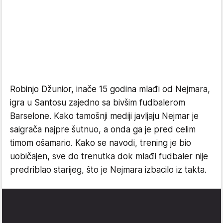
Robinjo Džunior, inače 15 godina mlađi od Nejmara,
igra u Santosu zajedno sa bivšim fudbalerom
Barselone. Kako tamošnji mediji javljaju Nejmar je
saigrača najpre šutnuo, a onda ga je pred celim
timom ošamario. Kako se navodi, trening je bio
uobičajen, sve do trenutka dok mlađi fudbaler nije
predriblao starijeg, što je Nejmara izbacilo iz takta.