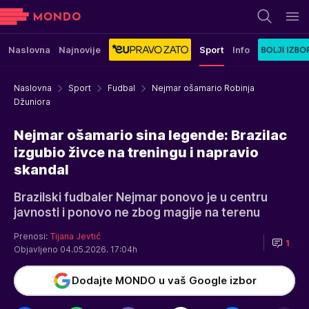
Naslovna
Najnovije
Sport
Info
Naslovna
Sport
Fudbal
Nejmar ošamario Robinja
Džuniora
Nejmar ošamario sina legende: Brazilac
izgubio živce na treningu i napravio
skandal
Brazilski fudbaler Nejmar ponovo je u centru
javnosti i ponovo ne zbog magije na terenu
Prenosi:
Tijana Jevtić
1
Objavljeno 04.05.2026. 17:04h
Dodajte MONDO u vaš Google izbor