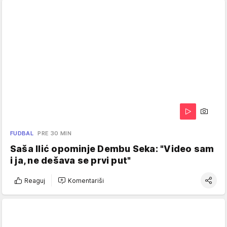
FUDBAL
PRE 30 MIN
Saša Ilić opominje Dembu Seka: "Video sam
i ja, ne dešava se prvi put"
Reaguj
Komentariši