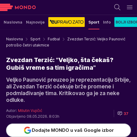
Naslovna
Najnovije
Sport
Info
Naslovna
Sport
Fudbal
Zvezdan Terzić: Veljko Paunović
potrošio četiri utakmice
Zvezdan Terzić: "Veljko, šta čekaš?
Gubiš vreme sa tim igračima"
Veljko Paunović preuzeo je reprezentaciju Srbije,
ali Zvezdan Terzić očekuje brže promene i
podmlađivanje tima. Kritikovao ga je za neke
odluke.
Autor:
Milutin Vujičić
37
Objavljeno 08.05.2026. 8:03h
Dodajte MONDO u vaš Google izbor