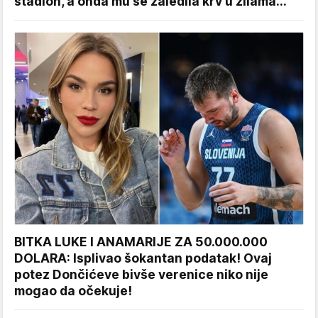
stadion, a onda mu se zaledila krv u žilama...
BITKA LUKE I ANAMARIJE ZA 50.000.000
DOLARA: Isplivao šokantan podatak! Ovaj
potez Dončićeve bivše verenice niko nije
mogao da očekuje!