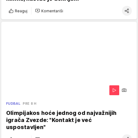
Reaguj
Komentariši
FUDBAL
PRE 8 H
Olimpijakos hoće jednog od najvažnijih
igrača Zvezde: "Kontakt je već
uspostavljen"