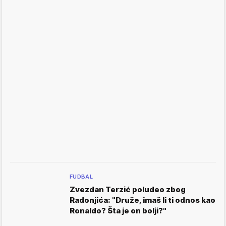
FUDBAL
Zvezdan Terzić poludeo zbog
Radonjića: "Druže, imaš li ti odnos kao
Ronaldo? Šta je on bolji?"