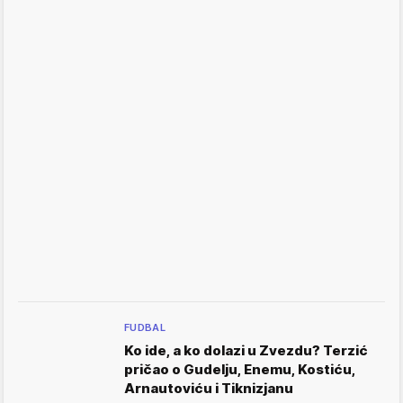
FUDBAL
Ko ide, a ko dolazi u Zvezdu? Terzić
pričao o Gudelju, Enemu, Kostiću,
Arnautoviću i Tiknizjanu