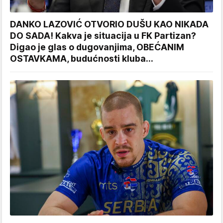
DANKO LAZOVIĆ OTVORIO DUŠU KAO NIKADA
DO SADA! Kakva je situacija u FK Partizan?
Digao je glas o dugovanjima, OBEĆANIM
OSTAVKAMA, budućnosti kluba...