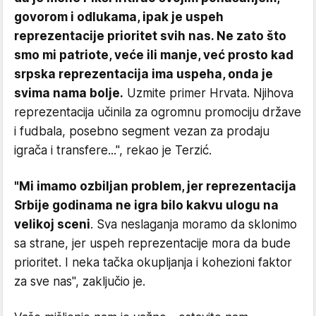
govorom i odlukama, ipak je uspeh
reprezentacije prioritet svih nas. Ne zato što
smo mi patriote, veće ili manje, već prosto kad
srpska reprezentacija ima uspeha, onda je
svima nama bolje.
Uzmite primer Hrvata. Njihova
reprezentacija učinila za ogromnu promociju države
i fudbala, posebno segment vezan za prodaju
igrača i transfere...", rekao je Terzić.
"Mi imamo ozbiljan problem, jer reprezentacija
Srbije godinama ne igra bilo kakvu ulogu na
velikoj sceni
. Sva neslaganja moramo da sklonimo
sa strane, jer uspeh reprezentacije mora da bude
prioritet. I neka tačka okupljanja i kohezioni faktor
za sve nas", zaključio je.