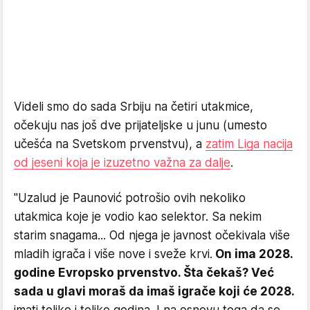
Videli smo do sada Srbiju na četiri utakmice,
očekuju nas još dve prijateljske u junu (umesto
učešća na Svetskom prvenstvu), a
zatim Liga nacija
od jeseni koja je izuzetno važna za dalje
.
"Uzalud je Paunović potrošio ovih nekoliko
utakmica koje je vodio kao selektor. Sa nekim
starim snagama... Od njega je javnost očekivala više
mladih igrača i više nove i sveže krvi.
On ima 2028.
godine Evropsko prvenstvo. Šta čekaš? Već
sada u glavi moraš da imaš igrače koji će 2028.