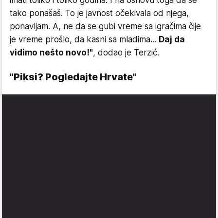
imati toliko i toliko godina. I na osnovu toga da se
tako ponašaš. To je javnost očekivala od njega,
ponavljam. A, ne da se gubi vreme sa igračima čije
je vreme prošlo, da kasni sa mladima...
Daj da
vidimo nešto novo!"
, dodao je Terzić.
"Piksi? Pogledajte Hrvate"