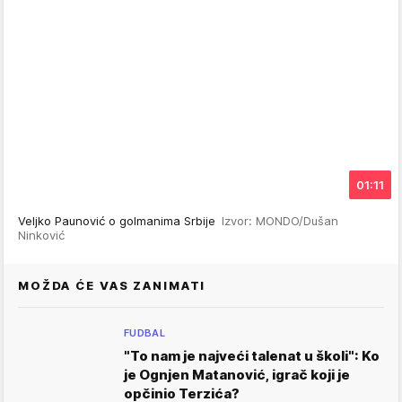
01:11
Veljko Paunović o golmanima Srbije
Izvor: MONDO/Dušan
Ninković
MOŽDA ĆE VAS ZANIMATI
FUDBAL
"To nam je najveći talenat u školi": Ko
je Ognjen Matanović, igrač koji je
opčinio Terzića?