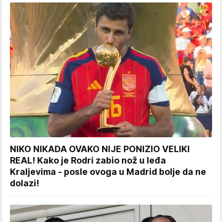
NIKO NIKADA OVAKO NIJE PONIZIO VELIKI
REAL! Kako je Rodri zabio nož u leđa
Kraljevima - posle ovoga u Madrid bolje da ne
dolazi!