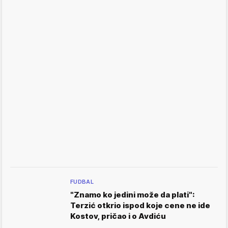
FUDBAL
"Znamo ko jedini može da plati":
Terzić otkrio ispod koje cene ne ide
Kostov, pričao i o Avdiću