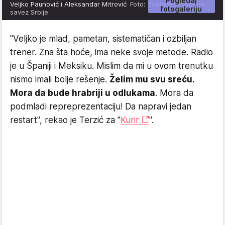
Pogledaj
Veljko Paunović i Aleksandar Mitrović
Foto: Youtube/ Fudbalski
fotogaleriju
savez Srbije
"Veljko je mlad, pametan, sistematičan i ozbiljan
trener. Zna šta hoće, ima neke svoje metode. Radio
je u Španiji i Meksiku. Mislim da mi u ovom trenutku
nismo imali bolje rešenje.
Želim mu svu sreću.
Mora da bude hrabriji u odlukama
. Mora da
podmladi repreprezentaciju! Da napravi jedan
restart", rekao je Terzić za "
Kurir
".