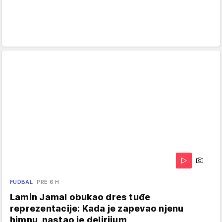
FUDBAL
PRE 6 H
Lamin Jamal obukao dres tuđe
reprezentacije: Kada je zapevao njenu
himnu, nastao je delirijum