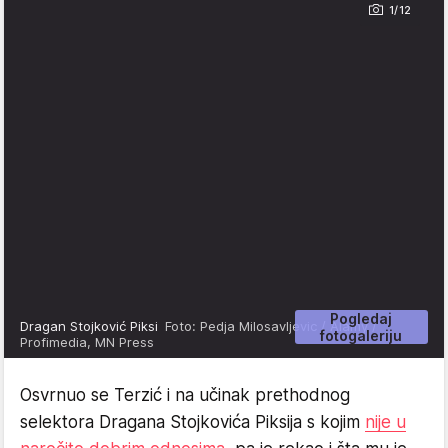
1/12
Pogledaj
Dragan Stojković Piksi
Foto: Pedja Milosavljevic / Alamy /
fotogaleriju
Profimedia, MN Press
Osvrnuo se Terzić i na učinak prethodnog
selektora Dragana Stojkovića Piksija s kojim
nije u