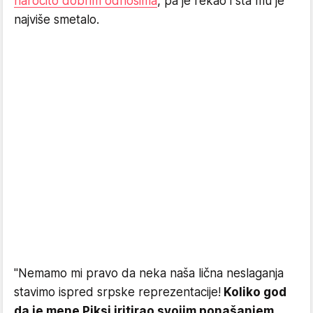
naročito dobrim odnosima
, pa je rekao i šta mu je
najviše smetalo.
"Nemamo mi pravo da neka naša lična neslaganja
stavimo ispred srpske reprezentacije!
Koliko god
da je mene Piksi iritirao svojim ponašanjem,