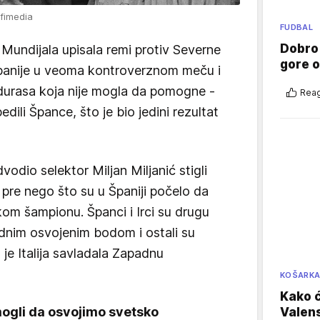
ofimedia
FUDBAL
Dobro
i Mundijala upisala remi protiv Severne
gore 
panije u veoma kontroverznom meču i
durasa koja nije mogla da pomogne -
Reag
edili Špance, što je bio jedini rezultat
vodio selektor Miljan Miljanić stigli
 pre nego što su u Španiji počelo da
om šampionu. Španci i Irci su drugu
ednim osvojenim bodom i ostali su
 je Italija savladala Zapadnu
KOŠARK
Kako ć
mogli da osvojimo svetsko
Valens