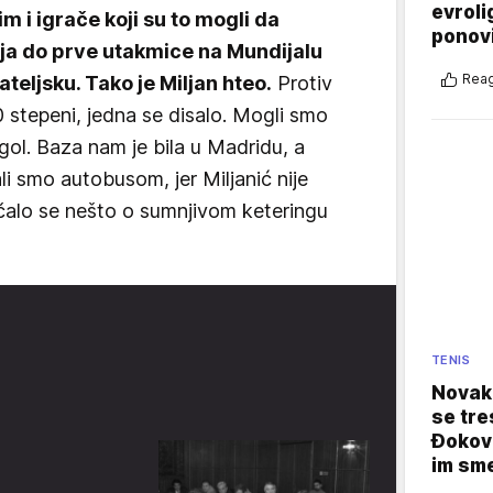
evroli
im i igrače koji su to mogli da
ponovi
ija do prve utakmice na Mundijalu
Reag
ateljsku. Tako je Miljan hteo.
Protiv
 stepeni, jedna se disalo. Mogli smo
gol. Baza nam je bila u Madridu, a
ali smo autobusom, jer Miljanić nije
čalo se nešto o sumnjivom keteringu
TENIS
Novak 
se tre
Đokovi
im sm