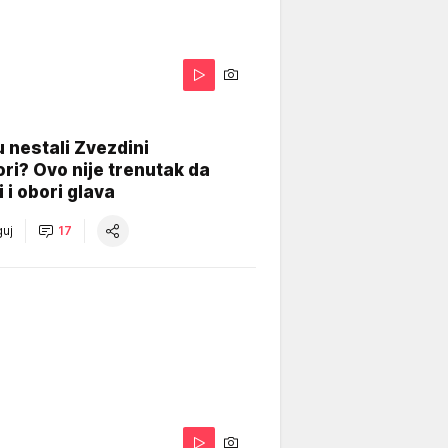
 nestali Zvezdini
ri? Ovo nije trenutak da
i i obori glava
uj
17