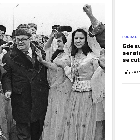
FUDBAL
Gde su
senato
se ćut
Reag