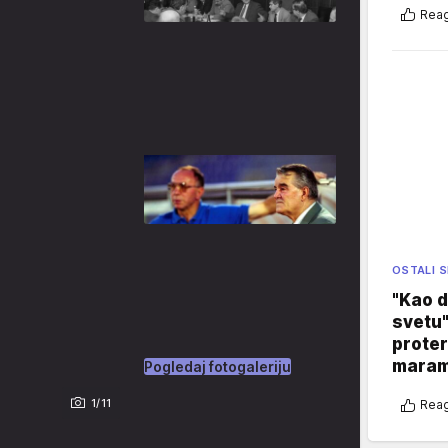
Reag
OSTALI 
"Kao d
svetu"
proter
maram
Pogledaj fotogaleriju
1/11
Reag