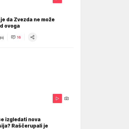
 je da Zvezda ne može
od ovoga
uj
16
A
e izgledati nova
ija? Raščerupali je