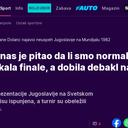
Sport
Info
Zabava
Magazin
erpolo
Ostali sportovi
ane Dolanc najavio neuspeh Jugoslavije na Mundijalu 1982
nas je pitao da li smo normal
ala finale, a dobila debakl n
rezentacije Jugoslavije na Svetskom
u ispunjena, a turnir su obeležili
.
4