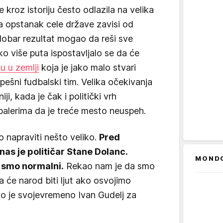
e kroz istoriju često odlazila na velika
a opstanak cele države zavisi od
dobar rezultat mogao da reši sve
o više puta ispostavljalo se da će
u u zemlji
koja je jako malo stvari
pešni fudbalski tim. Velika očekivanja
iji, kada je čak i politički vrh
alerima da je treće mesto neuspeh.
o napraviti nešto veliko.
Pred
nas je političar Stane Dolanc.
MOND
i smo normalni.
Rekao nam je da smo
a će narod biti ljut ako osvojimo
ao je svojevremeno Ivan Gudelj za