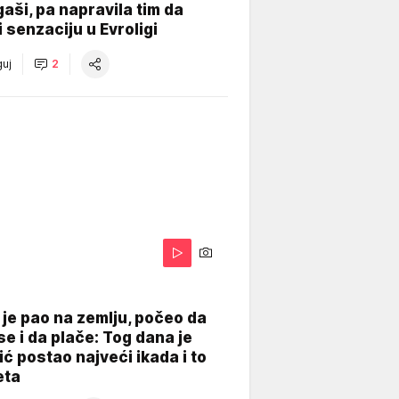
gaši, pa napravila tim da
 senzaciju u Evroligi
uj
2
je pao na zemlju, počeo da
se i da plače: Tog dana je
ć postao najveći ikada i to
eta