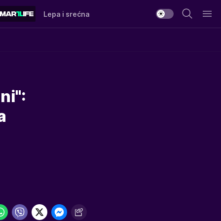
Lepa i srećna
ni":
a