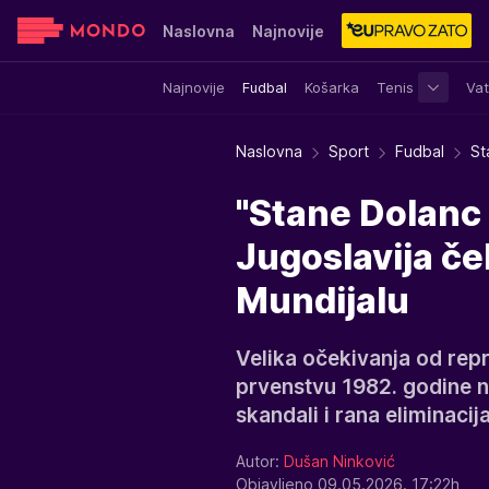
Naslovna
Najnovije
Najnovije
Fudbal
Košarka
Tenis
Vat
Sensa
Stvar ukusa
Yumama
Naslovna
Sport
Fudbal
St
"Stane Dolanc 
Jugoslavija ček
Mundijalu
Velika očekivanja od rep
prvenstvu 1982. godine nis
skandali i rana eliminacija
Autor:
Dušan Ninković
Objavljeno 09.05.2026. 17:22h