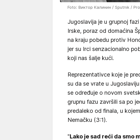
Foto: Виктор Калинин / Sputnik / Pr
Jugoslavija je u grupnoj faz
Irske, poraz od domaćina Š
na kraju pobedu protiv Hon
jer su Irci senzacionalno pob
koji nas šalje kući.
Reprezentativce koje je pred
su da se vrate u Jugoslaviju
se određuje o novom svetsk
grupnu fazu završili sa po j
predaleko od finala, u kojem
Nemačku (3:1).
"
Lako je sad reći da smo 