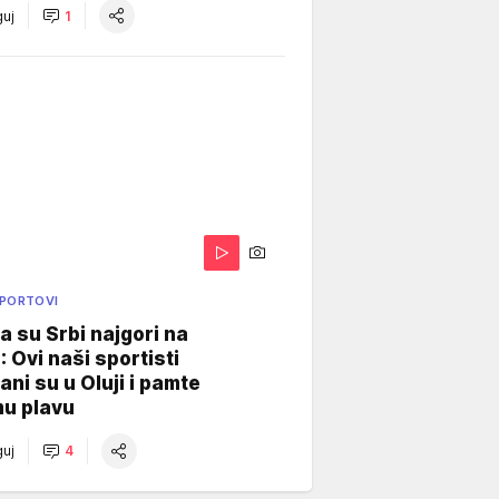
uj
1
SPORTOVI
a su Srbi najgori na
: Ovi naši sportisti
ani su u Oluji i pamte
u plavu
uj
4