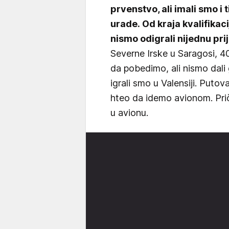
prvenstvo, ali imali smo i t
urade. Od kraja kvalifikac
nismo odigrali nijednu prij
Severne Irske u Saragosi, 40
da pobedimo, ali nismo dali 
igrali smo u Valensiji. Putov
hteo da idemo avionom. Pri
u avionu.