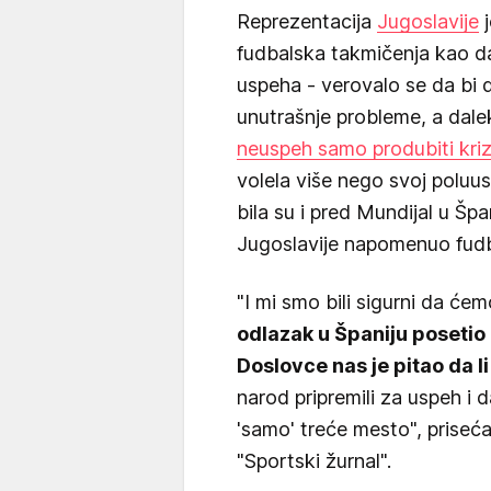
Reprezentacija
Jugoslavije
j
fudbalska takmičenja kao d
uspeha - verovalo se da bi 
unutrašnje probleme, a dalek
neuspeh samo produbiti kriz
volela više nego svoj poluus
bila su i pred Mundijal u Špan
Jugoslavije napomenuo fudb
"I mi smo bili sigurni da ćem
odlazak u Španiju posetio 
Doslovce nas je pitao da l
narod pripremili za uspeh i d
'samo' treće mesto", priseć
"Sportski žurnal".