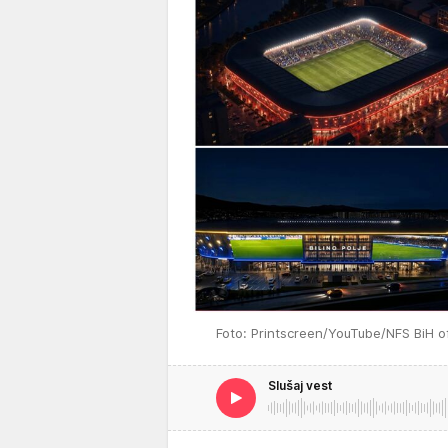
Foto: Printscreen/YouTube/NFS BiH of
Slušaj vest