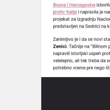
Bosna i Hercegovina
izboril
protiv Italije
i napravila je na
projekat za izgradnju Nacio
predstavljen na Sednici na ko
Zanimljivo je i da se novi s
Zenici
. Tačnije na "Bilinom
napravili istorijski uspeh pr
velelepno, ali tek treba da 
potrebno vreme pre nego št