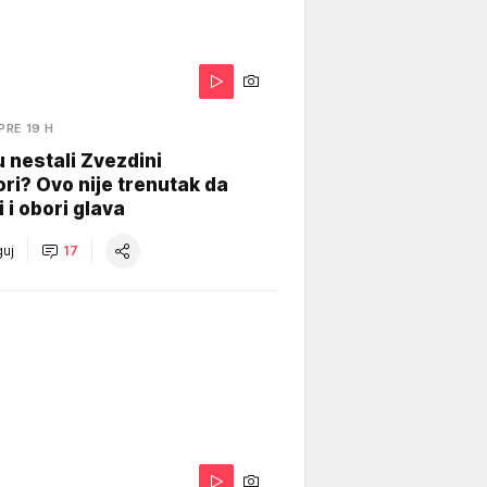
PRE 19 H
 nestali Zvezdini
ri? Ovo nije trenutak da
i i obori glava
uj
17