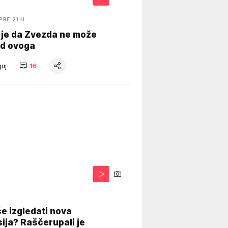
PRE 21 H
 je da Zvezda ne može
od ovoga
uj
16
A
e izgledati nova
ija? Raščerupali je