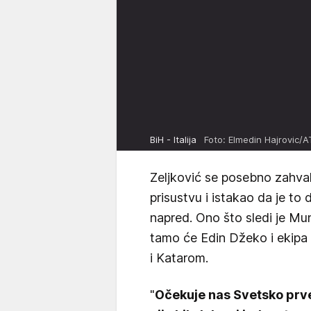
BiH - Italija
Foto: Elmedin Hajrovic/
Zeljković se posebno zahva
prisustvu i istakao da je t
napred. Ono što sledi je Mun
tamo će Edin Džeko i ekipa
i Katarom.
"
Očekuje nas Svetsko prven