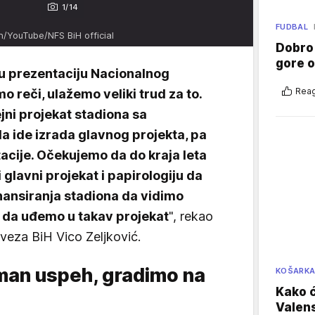
1/14
FUDBAL
n/YouTube/NFS BiH official
Dobro
gore 
tku prezentaciju Nacionalnog
Reag
o reči, ulažemo veliki trud za to.
ejni projekat stadiona sa
a ide izrada glavnog projekta, pa
cije. Očekujemo da do kraja leta
lavni projekat i papirologiju da
nansiranja stadiona da vidimo
da uđemo u takav projekat
", rekao
veza BiH Vico Zeljković.
oman uspeh, gradimo na
KOŠARK
Kako ć
Valens