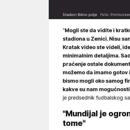
Stadion Bilino polje
Foto: Printscree
"
Mogli ste da vidite i kra
stadiona u Zenici. Nisu sam
Kratak video ste videli, id
minimalnim detaljima. Sad
praćenje ostale dokumenta
možemo da imamo gotov i g
bismo mogli oko samog fi
kakve su nam mogućnosti 
je predsednik fudbalskog sa
"Mundijal je ogr
tome"