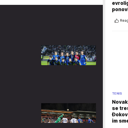
evroli
ponovi
Reag
TENIS
Novak 
se tre
Đokovi
im sm