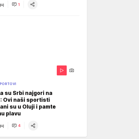
uj
1
SPORTOVI
a su Srbi najgori na
: Ovi naši sportisti
ani su u Oluji i pamte
u plavu
uj
4