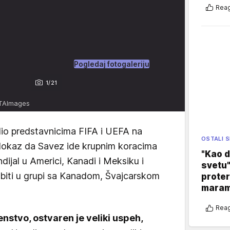
Reag
Pogledaj fotogaleriju
1/21
ATAImages
lio predstavnicima FIFA i UEFA na
OSTALI 
o dokaz da Savez ide krupnim koracima
"Kao d
dijal u Americi, Kanadi i Meksiku i
svetu"
 biti u grupi sa Kanadom, Švajcarskom
proter
maram
Reag
stvo, ostvaren je veliki uspeh,