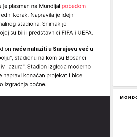
a je plasman na Mundijal
pobedom
redni korak. Napravila je idejni
nalnog stadiona. Snimak je
joj su bili i predstavnici FIFA i UEFA.
tadion
neće nalaziti u Sarajevu već u
 polju", stadionu na kom su Bosanci
otiv "azura". Stadion izgleda moderno i
se napravi konačan projekat i biće
o izgradnja počne.
MOND