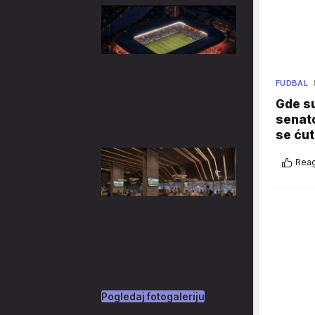
FUDBAL
Gde su
senato
se ćut
Reag
Pogledaj fotogaleriju