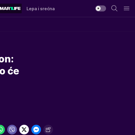
Lepa i srećna
on:
ko će