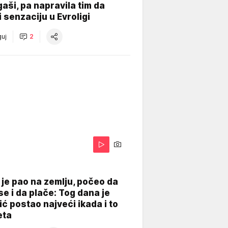
gaši, pa napravila tim da
 senzaciju u Evroligi
uj
2
je pao na zemlju, počeo da
se i da plače: Tog dana je
ć postao najveći ikada i to
eta