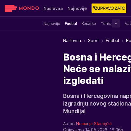
Naslovna
Najnovije
Najnovije
Fudbal
Košarka
Tenis
Vat
Sensa
Stvar ukusa
Yumama
Naslovna
Sport
Fudbal
Bo
Bosna i Herceg
Neće se nalazi
izgledati
Bosna i Hercegovina naprav
izgradnju novog stadiona
Mundijal
Autor:
Nemanja Stanojčić
Objavljeno 14.05.2026. 18:06h