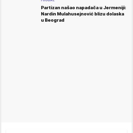
Partizan našao napadača u Jermeniji:
Nardin Mulahusejnović blizu dolaska
u Beograd