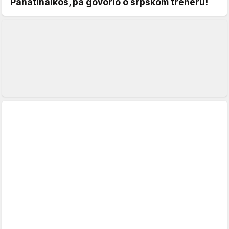
Panatinaikos, pa govorio o srpskom treneru!