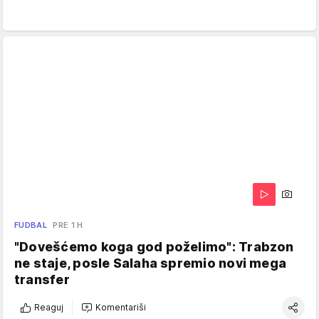
FUDBAL
PRE 1 H
"Dovešćemo koga god poželimo": Trabzon
ne staje, posle Salaha spremio novi mega
transfer
Reaguj
Komentariši