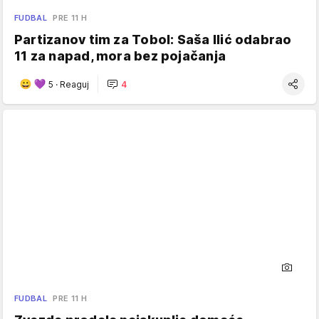
FUDBAL
PRE 11 H
Partizanov tim za Tobol: Saša Ilić odabrao
11 za napad, mora bez pojačanja
5
·
Reaguj
4
FUDBAL
PRE 11 H