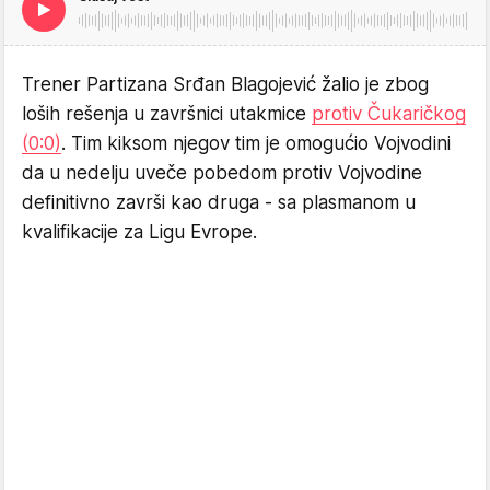
Trener Partizana Srđan Blagojević žalio je zbog
loših rešenja u završnici utakmice
protiv Čukaričkog
(0:0)
. Tim kiksom njegov tim je omogućio Vojvodini
da u nedelju uveče pobedom protiv Vojvodine
definitivno završi kao druga - sa plasmanom u
kvalifikacije za Ligu Evrope.