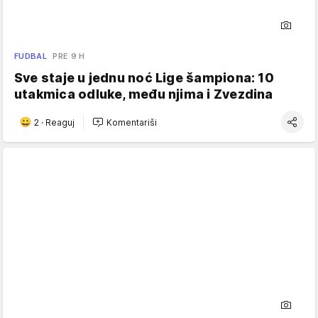
FUDBAL
PRE 9 H
Sve staje u jednu noć Lige šampiona: 10
utakmica odluke, među njima i Zvezdina
2
·
Reaguj
Komentariši