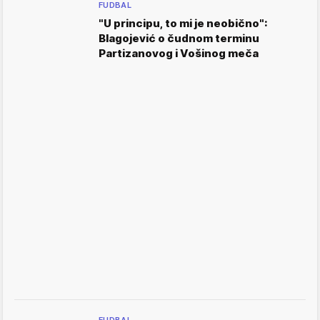
FUDBAL
"U principu, to mi je neobično":
Blagojević o čudnom terminu
Partizanovog i Vošinog meča
FUDBAL