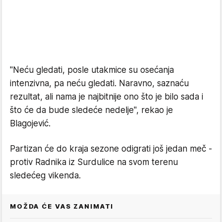
"Neću gledati, posle utakmice su osećanja
intenzivna, pa neću gledati. Naravno, saznaću
rezultat, ali nama je najbitnije ono što je bilo sada i
što će da bude sledeće nedelje", rekao je
Blagojević.
Partizan će do kraja sezone odigrati još jedan meč -
protiv Radnika iz Surdulice na svom terenu
sledećeg vikenda.
MOŽDA ĆE VAS ZANIMATI