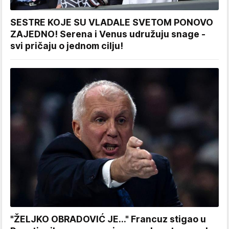
SESTRE KOJE SU VLADALE SVETOM PONOVO
ZAJEDNO! Serena i Venus udružuju snage -
svi pričaju o jednom cilju!
"ŽELJKO OBRADOVIĆ JE..." Francuz stigao u