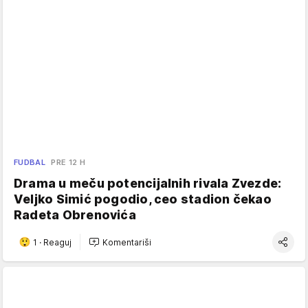
FUDBAL
PRE 12 H
Drama u meču potencijalnih rivala Zvezde:
Veljko Simić pogodio, ceo stadion čekao
Radeta Obrenovića
1
·
Reaguj
Komentariši