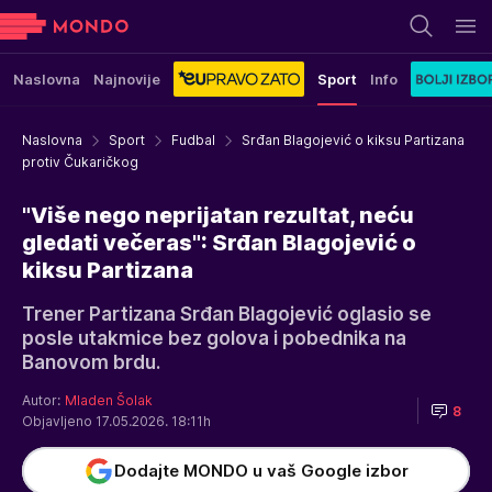
Naslovna
Najnovije
Sport
Info
Naslovna
Sport
Fudbal
Srđan Blagojević o kiksu Partizana
protiv Čukaričkog
"Više nego neprijatan rezultat, neću
gledati večeras": Srđan Blagojević o
kiksu Partizana
Trener Partizana Srđan Blagojević oglasio se
posle utakmice bez golova i pobednika na
Banovom brdu.
Autor:
Mladen Šolak
8
Objavljeno 17.05.2026. 18:11h
Dodajte MONDO u vaš Google izbor