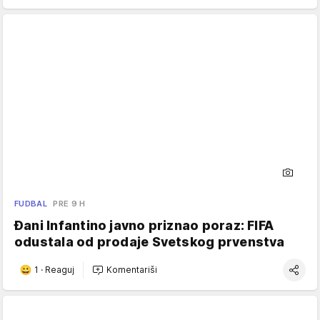
FUDBAL
PRE 9 H
Đani Infantino javno priznao poraz: FIFA
odustala od prodaje Svetskog prvenstva
1
·
Reaguj
Komentariši