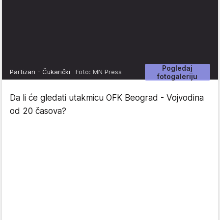
Pogledaj
Partizan - Čukarički
Foto: MN Press
fotogaleriju
Da li će gledati utakmicu OFK Beograd - Vojvodina
od 20 časova?