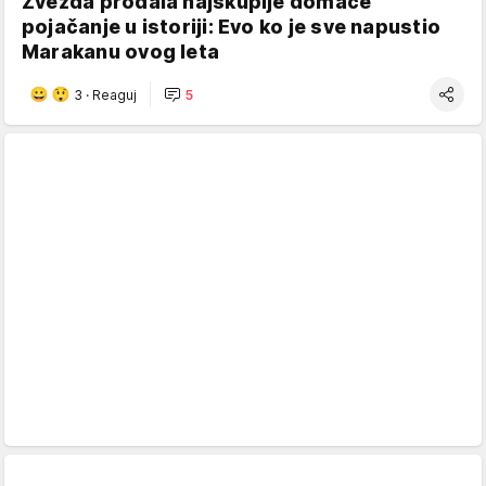
Zvezda prodala najskuplje domaće
pojačanje u istoriji: Evo ko je sve napustio
Marakanu ovog leta
3
·
Reaguj
5