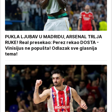
PUKLA LJUBAV U MADRIDU, ARSENAL TRLJA
RUKE! Real presekao: Perez rekao DOSTA -
Vinisijus ne popušta! Odlazak sve glasnija
tema!