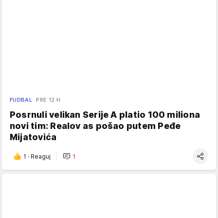
FUDBAL
PRE 12 H
Posrnuli velikan Serije A platio 100 miliona
novi tim: Realov as pošao putem Peđe
Mijatovića
1
·
Reaguj
1