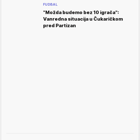
FUDBAL
"Možda budemo bez 10 igrača":
Vanredna situacija u Čukaričkom
pred Partizan