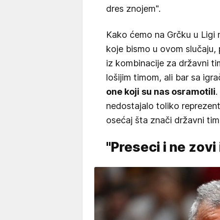
dres znojem".
Kako ćemo na Grčku u Ligi na
koje bismo u ovom slučaju, p
iz kombinacije za državni t
lošijim timom, ali bar sa igr
one koji su nas osramotili
.
nedostajalo toliko reprezen
osećaj šta znači državni tim
"Preseci i ne zovi 