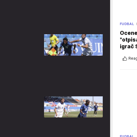
FUDBAL
Ocene 
"otpis
igrač 
Reag
FUDBAL