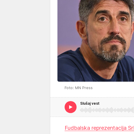
Foto: MN Press
Slušaj vest
Fudbalska reprezentacija Sr