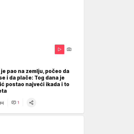
je pao na zemlju, počeo da
se i da plače: Tog dana je
ć postao najveći ikada i to
eta
uj
1