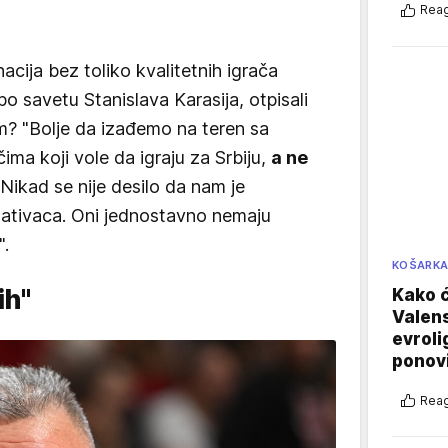
Reag
cija bez toliko kvalitetnih igrača
o savetu Stanislava Karasija, otpisali
im? "Bolje da izađemo na teren sa
ačima koji vole da igraju za Srbiju,
a ne
 Nikad se nije desilo da nam je
tativaca. Oni jednostavno nemaju
".
KOŠARK
ih"
Kako ć
Valens
evroli
ponovi
Reag