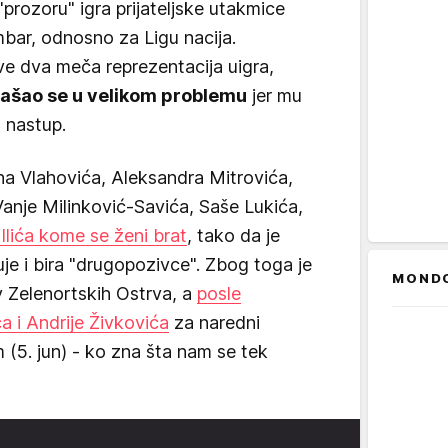
prozoru" igra prijateljske utakmice
mbar, odnosno za Ligu nacija.
e dva meča reprezentacija uigra,
našao se u velikom problemu
jer mu
 nastup.
 Vlahovića, Aleksandra Mitrovića,
Vanje Milinković-Savića, Saše Lukića,
Ilića kome se ženi brat
, tako da je
e i bira "drugopozivce". Zbog toga je
MOND
v Zelenortskih Ostrva, a
posle
a i Andrije Živkovića
za naredni
 (5. jun) - ko zna šta nam se tek