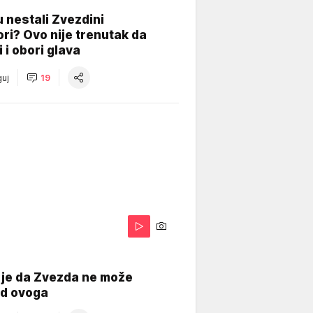
 nestali Zvezdini
ri? Ovo nije trenutak da
i i obori glava
uj
19
 je da Zvezda ne može
od ovoga