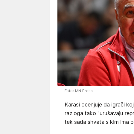
Foto: MN Press
Karasi ocenjuje da igrači koj
razloga tako "urušavaju rep
tek sada shvata s kim ima p