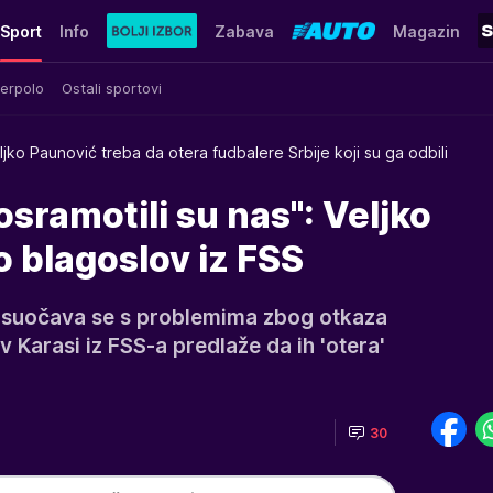
Sport
Info
Zabava
Magazin
erpolo
Ostali sportovi
ljko Paunović treba da otera fudbalere Srbije koji su ga odbili
 osramotili su nas": Veljko
 blagoslov iz FSS
ć suočava se s problemima zbog otkaza
av Karasi iz FSS-a predlaže da ih 'otera'
30