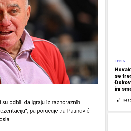
TENIS
Novak 
se tre
Đokovi
im sm
Reag
i su odbili da igraju iz raznoraznih
rezentaciju", pa poručuje da Paunović
osla.