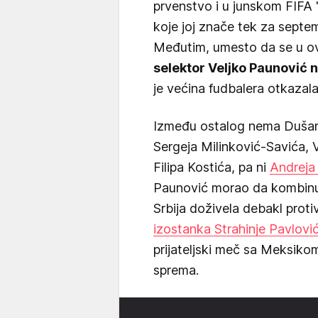
prvenstvo i u junskom FIFA "
koje joj znače tek za septe
Međutim, umesto da se u ov
selektor Veljko Paunović 
je većina fudbalera otkazala
Između ostalog nema Dušana
Sergeja Milinković-Savića, 
Filipa Kostića, pa ni
Andreja 
Paunović morao da kombinuj
Srbija doživela debakl proti
izostanka Strahinje Pavlović
prijateljski meč sa Meksikom
sprema.