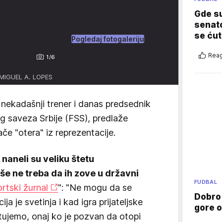
Gde su
senato
se ćut
Pogledaj fotogaleriju
Reag
1/6
/MIGUEL A. LOPES
 nekadašnji trener i danas predsednik
 saveza Srbije (FSS), predlaže
e "otera" iz reprezentacije.
 naneli su veliku štetu
iše ne treba da ih zove u državni
FUDBAL
rtski žurnal
": "Ne mogu da se
Dobro
ja je svetinja i kad igra prijateljske
gore 
ujemo, onaj ko je pozvan da otopi