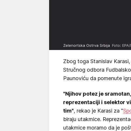
Zelenortska Ostrva Srbija
Foto: EPA
Zbog toga Stanislav Karasi,
Stručnog odbora Fudbalskog
Paunoviću da pomenute igrač
"Njihov potez je sramotan,
reprezentaciji i selektor v
tim"
, rekao je Karasi za "
Spo
biraju utakmice. Reprezentaci
utakmice moramo da je pošt