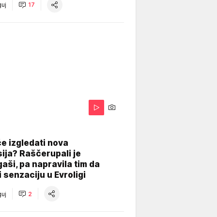
uj
17
A
e izgledati nova
ija? Raščerupali je
gaši, pa napravila tim da
 senzaciju u Evroligi
uj
2