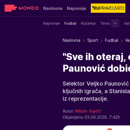
Naslovna
Najnovije
Najnovije
Fudbal
Košarka
Tenis
Vat
Sensa
Stvar ukusa
Yumama
Naslovna
Sport
Fudbal
Ve
"Sve ih oteraj,
Paunović dobio
Selektor Veljko Paunovi
ključnih igrača, a Stanisl
iz reprezentacije.
Autor:
Milutin Vujičić
Objavljeno 03.06.2026. 7:42h