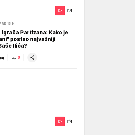
PRE 13 H
igrača Partizana: Kako je
ani" postao najvažniji
Saše Ilića?
uj
6