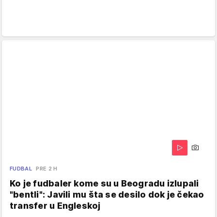
FUDBAL
PRE 2 H
Ko je fudbaler kome su u Beogradu izlupali
"bentli": Javili mu šta se desilo dok je čekao
transfer u Engleskoj