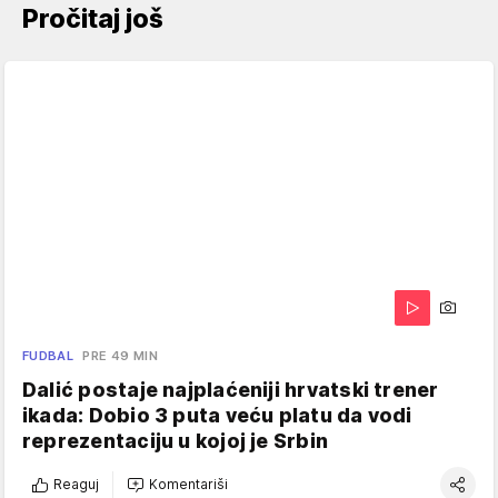
Pročitaj još
FUDBAL
PRE 49 MIN
Dalić postaje najplaćeniji hrvatski trener
ikada: Dobio 3 puta veću platu da vodi
reprezentaciju u kojoj je Srbin
Reaguj
Komentariši