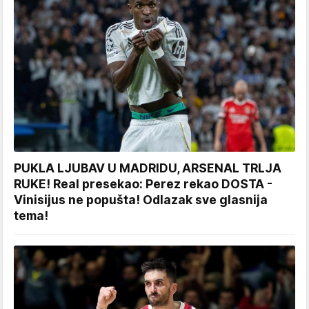
PUKLA LJUBAV U MADRIDU, ARSENAL TRLJA
RUKE! Real presekao: Perez rekao DOSTA -
Vinisijus ne popušta! Odlazak sve glasnija
tema!