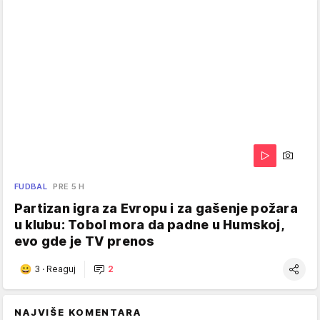
FUDBAL
PRE 5 H
Partizan igra za Evropu i za gašenje požara
u klubu: Tobol mora da padne u Humskoj,
evo gde je TV prenos
3
·
Reaguj
2
NAJVIŠE KOMENTARA