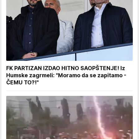
FK PARTIZAN IZDAO HITNO SAOPŠTENJE! Iz
Humske zagrmeli: "Moramo da se zapitamo -
ČEMU TO?!"