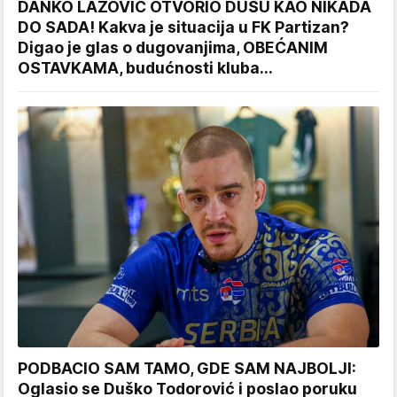
DANKO LAZOVIĆ OTVORIO DUŠU KAO NIKADA
DO SADA! Kakva je situacija u FK Partizan?
Digao je glas o dugovanjima, OBEĆANIM
OSTAVKAMA, budućnosti kluba...
PODBACIO SAM TAMO, GDE SAM NAJBOLJI:
Oglasio se Duško Todorović i poslao poruku