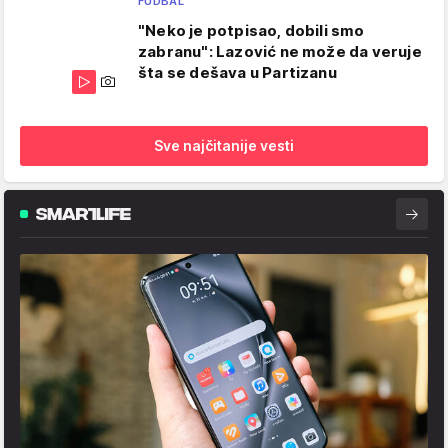
FUDBAL
"Neko je potpisao, dobili smo
zabranu": Lazović ne može da veruje
šta se dešava u Partizanu
Sve najčitanije vesti