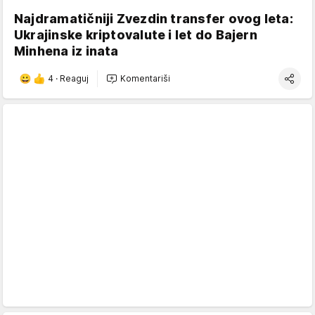
Najdramatičniji Zvezdin transfer ovog leta:
Ukrajinske kriptovalute i let do Bajern
Minhena iz inata
4
·
Reaguj
Komentariši