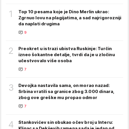
1
Top 10 pesama koje je Dino Merlin ukrao:
Zgrnuo lovu na plagijatima, a sad najrigorozniji
da naplati drugima
9
2
Preokret u istrazi ubistva Ruskinje: Turčin
izneo šokantne detalje, tvrdi da je u zločinu
učestvovalo više osoba
7
3
Devojka nastavila sama, on morao nazad:
Srbina vratili sa granice zbog 3.000 dinara,
zbog ove greške mu propao odmor
7
4
Stankovićev sin obukao očev broj u Interu:
Klinac sa Dekijevih ramena sada je jedan od