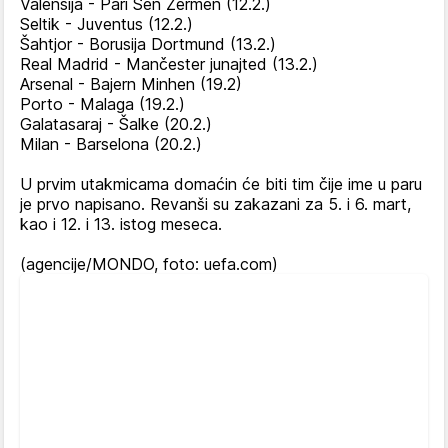
Valensija - Pari Sen Žermen (12.2.)
Seltik - Juventus (12.2.)
Šahtjor - Borusija Dortmund (13.2.)
Real Madrid - Mančester junajted (13.2.)
Arsenal - Bajern Minhen (19.2)
Porto - Malaga (19.2.)
Galatasaraj - Šalke (20.2.)
Milan - Barselona (20.2.)
U prvim utakmicama domaćin će biti tim čije ime u paru
je prvo napisano. Revanši su zakazani za 5. i 6. mart,
kao i 12. i 13. istog meseca.
(agencije/MONDO, foto: uefa.com)