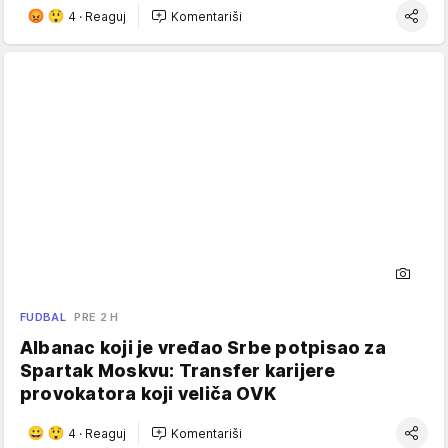
4
·
Reaguj
Komentariši
FUDBAL
PRE 2 H
Albanac koji je vređao Srbe potpisao za
Spartak Moskvu: Transfer karijere
provokatora koji veliča OVK
4
·
Reaguj
Komentariši