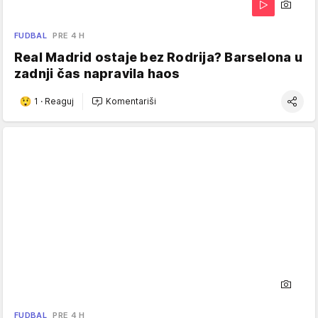
FUDBAL
PRE 4 H
Real Madrid ostaje bez Rodrija? Barselona u
zadnji čas napravila haos
1
·
Reaguj
Komentariši
FUDBAL
PRE 4 H