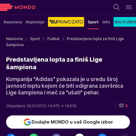
Naslovna
Najnovije
Sport
Info
Naslovna
Sport
Fudbal
Predstavljena lopta za finiš Lige
šampiona
Predstavljena lopta za finiš Lige
šampiona
Kompanija "Adidas" pokazala je u sredu široj
javnosti loptu kojom će biti odigrana završnica
Lige šampiona i meč za "ušati" pehar.
Objavljeno 30.01.2013. 14:47h
→ 14:53h
3
Dodajte MONDO u vaš Google izbor