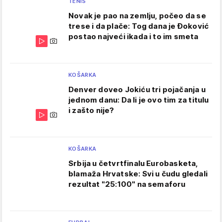
TENIS
Novak je pao na zemlju, počeo da se
trese i da plače: Tog dana je Đoković
postao najveći ikada i to im smeta
KOŠARKA
Denver doveo Jokiću tri pojačanja u
jednom danu: Da li je ovo tim za titulu
i zašto nije?
KOŠARKA
Srbija u četvrtfinalu Eurobasketa,
blamaža Hrvatske: Svi u čudu gledali
rezultat "25:100" na semaforu