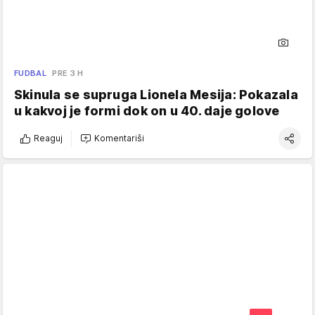
FUDBAL
PRE 3 H
Skinula se supruga Lionela Mesija: Pokazala
u kakvoj je formi dok on u 40. daje golove
Reaguj
Komentariši