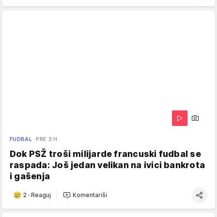
FUDBAL
PRE 3 H
Dok PSŽ troši milijarde francuski fudbal se
raspada: Još jedan velikan na ivici bankrota
i gašenja
2
·
Reaguj
Komentariši