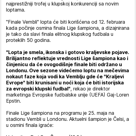
najprestižniji trofej u klupskoj konkurenciji sa novim
loptama.
"Finale Vembli" lopta će biti korišćena od 12. februara
kada počinje osmina finala Lige šampiona, a dizajnirana
je tako da slavi finala elitnog klupskog fudbala u
proteklih 50 godina.
"Lopta je smela, ikonska i gotovo kraljevske pojave.
Brilijantno reflektuje vrednosti Lige šampiona kao i
činjenicu da će ovogodišnje finale biti održano u
Londonu. Ove sezone videćemo loptu na mečevima
nokaut faze koja vodi ka Vemblju gde će "Kraljevi
Evrope" biti krunisani u noći koja će biti istorijska
za evropski klupski fudbal"
, rekao je direktor
marketinga Evropske fudbalske unije (UEFA) Gaj-Loren
Epstin.
Finale Lige šampiona na programu je 25. maja na
stadionu Vembli u Londonu. Aktuelni šampion je Čelsi, a
u osmini finala igraće: