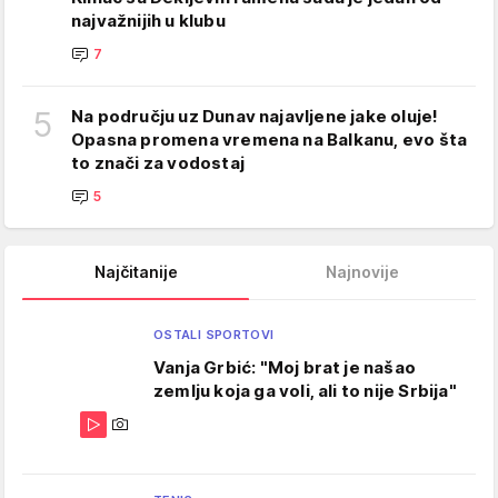
najvažnijih u klubu
7
5
Na području uz Dunav najavljene jake oluje!
Opasna promena vremena na Balkanu, evo šta
to znači za vodostaj
5
Najčitanije
Najnovije
OSTALI SPORTOVI
Vanja Grbić: "Moj brat je našao
zemlju koja ga voli, ali to nije Srbija"