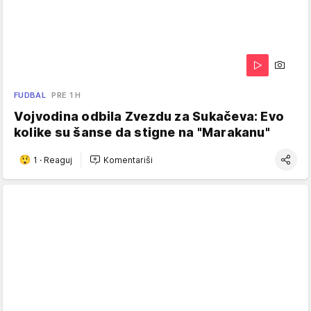
FUDBAL
PRE 1 H
Vojvodina odbila Zvezdu za Sukačeva: Evo
kolike su šanse da stigne na "Marakanu"
1
·
Reaguj
Komentariši