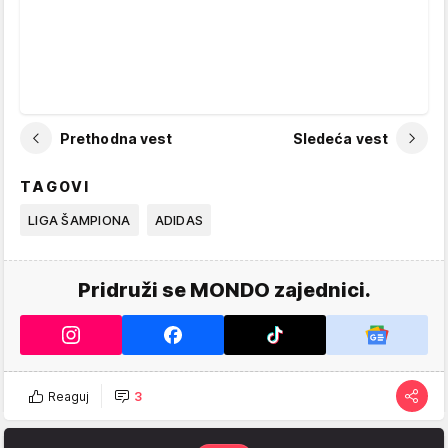
Prethodna vest
Sledeća vest
TAGOVI
LIGA ŠAMPIONA
ADIDAS
Pridruži se MONDO zajednici.
Reaguj
3