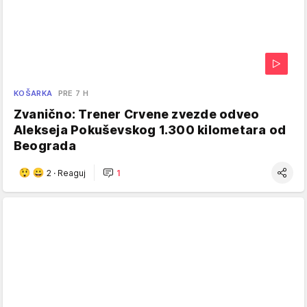
KOŠARKA
PRE 7 H
Zvanično: Trener Crvene zvezde odveo
Alekseja Pokuševskog 1.300 kilometara od
Beograda
2
·
Reaguj
1