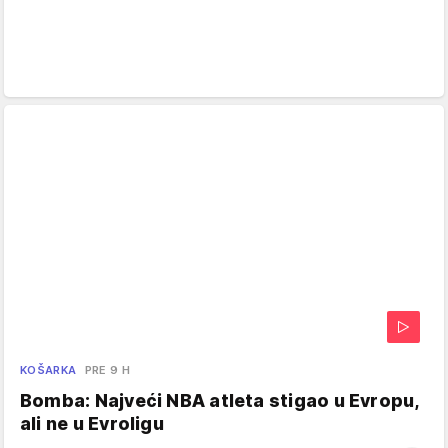
KOŠARKA
PRE 9 H
Bomba: Najveći NBA atleta stigao u Evropu,
ali ne u Evroligu