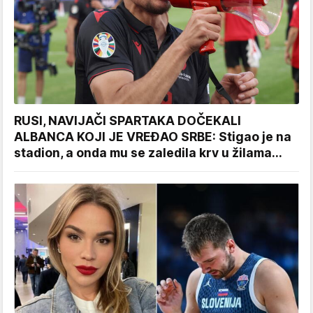
RUSI, NAVIJAČI SPARTAKA DOČEKALI
ALBANCA KOJI JE VREĐAO SRBE: Stigao je na
stadion, a onda mu se zaledila krv u žilama...