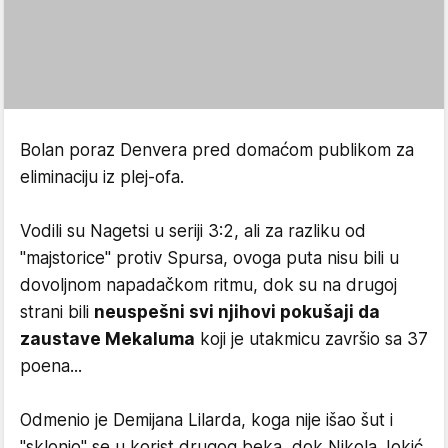
Bolan poraz Denvera pred domaćom publikom za
eliminaciju iz plej-ofa.
Vodili su Nagetsi u seriji 3:2, ali za razliku od
"majstorice" protiv Spursa, ovoga puta nisu bili u
dovoljnom napadačkom ritmu, dok su na drugoj
strani bili
neuspešni svi njihovi pokušaji da
zaustave Mekaluma
koji je utakmicu završio sa 37
poena...
Odmenio je Demijana Lilarda, koga nije išao šut i
"sklonio" se u korist drugog beka, dok Nikola Jokić,