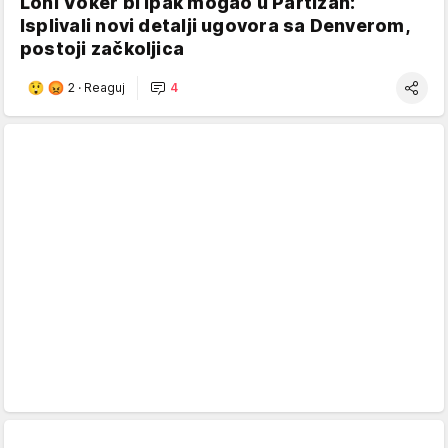
Loni Voker bi ipak mogao u Partizan:
Isplivali novi detalji ugovora sa Denverom,
postoji začkoljica
2
·
Reaguj
4