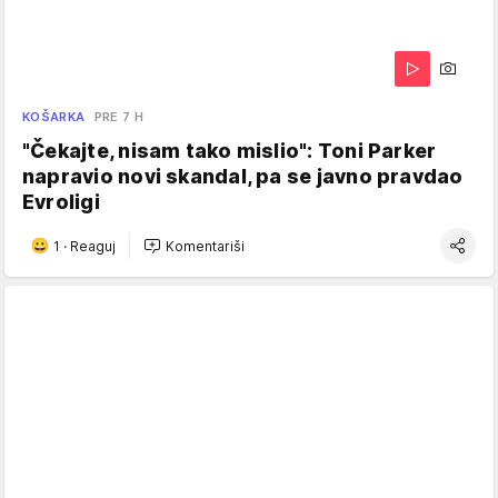
KOŠARKA
PRE 7 H
"Čekajte, nisam tako mislio": Toni Parker
napravio novi skandal, pa se javno pravdao
Evroligi
1
·
Reaguj
Komentariši