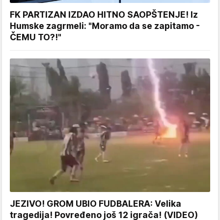
FK PARTIZAN IZDAO HITNO SAOPŠTENJE! Iz
Humske zagrmeli: "Moramo da se zapitamo -
ČEMU TO?!"
JEZIVO! GROM UBIO FUDBALERA: Velika
tragedija! Povređeno još 12 igrača! (VIDEO)