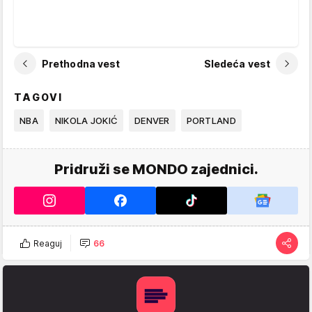
Prethodna vest
Sledeća vest
TAGOVI
NBA
NIKOLA JOKIĆ
DENVER
PORTLAND
Pridruži se MONDO zajednici.
Reaguj
66