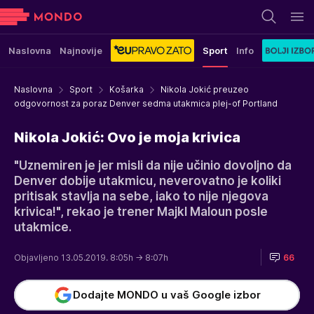
Naslovna
Najnovije
Sport
Info
Naslovna
Sport
Košarka
Nikola Jokić preuzeo
odgovornost za poraz Denver sedma utakmica plej-of Portland
Nikola Jokić: Ovo je moja krivica
"Uznemiren je jer misli da nije učinio dovoljno da
Denver dobije utakmicu, neverovatno je koliki
pritisak stavlja na sebe, iako to nije njegova
krivica!", rekao je trener Majkl Maloun posle
utakmice.
Objavljeno 13.05.2019. 8:05h
→ 8:07h
66
Dodajte MONDO u vaš Google izbor