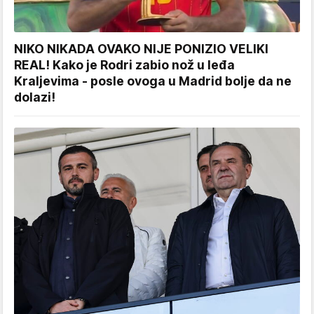
NIKO NIKADA OVAKO NIJE PONIZIO VELIKI
REAL! Kako je Rodri zabio nož u leđa
Kraljevima - posle ovoga u Madrid bolje da ne
dolazi!