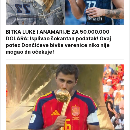
BITKA LUKE I ANAMARIJE ZA 50.000.000
DOLARA: Isplivao šokantan podatak! Ovaj
potez Dončićeve bivše verenice niko nije
mogao da očekuje!