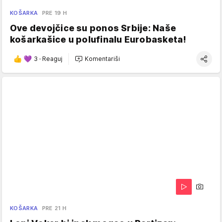
KOŠARKA
PRE 19 H
Ove devojčice su ponos Srbije: Naše
košarkašice u polufinalu Eurobasketa!
3
·
Reaguj
Komentariši
KOŠARKA
PRE 21 H