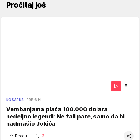
Pročitaj još
KOŠARKA
PRE 6 H
Vembanjama plaća 100.000 dolara
nedeljno legendi: Ne žali pare, samo da bi
nadmašio Jokića
Reaguj
3