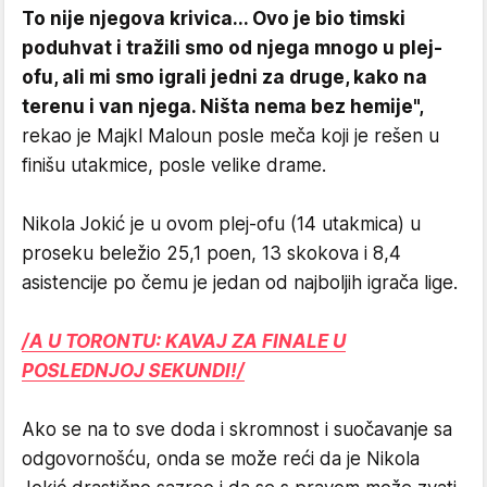
To nije njegova krivica... Ovo je bio timski
poduhvat i tražili smo od njega mnogo u plej-
ofu, ali mi smo igrali jedni za druge, kako na
terenu i van njega. Ništa nema bez hemije",
rekao je Majkl Maloun posle meča koji je rešen u
finišu utakmice, posle velike drame.
Nikola Jokić je u ovom plej-ofu (14 utakmica) u
proseku beležio 25,1 poen, 13 skokova i 8,4
asistencije po čemu je jedan od najboljih igrača lige.
/A U TORONTU: KAVAJ ZA FINALE U
POSLEDNJOJ SEKUNDI!/
Ako se na to sve doda i skromnost i suočavanje sa
odgovornošću, onda se može reći da je Nikola