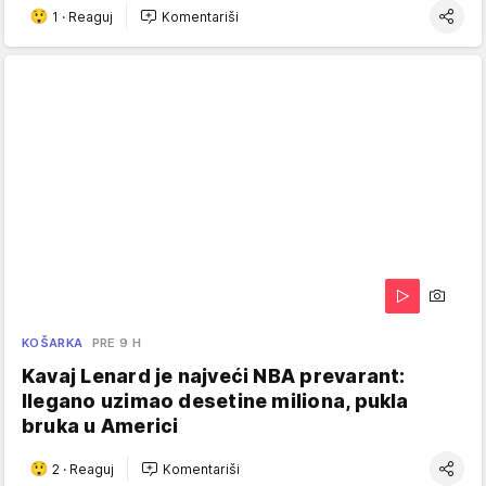
1
·
Reaguj
Komentariši
KOŠARKA
PRE 9 H
Kavaj Lenard je najveći NBA prevarant:
Ilegano uzimao desetine miliona, pukla
bruka u Americi
2
·
Reaguj
Komentariši