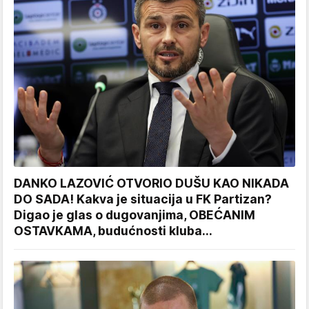
DANKO LAZOVIĆ OTVORIO DUŠU KAO NIKADA
DO SADA! Kakva je situacija u FK Partizan?
Digao je glas o dugovanjima, OBEĆANIM
OSTAVKAMA, budućnosti kluba...