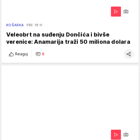
KOŠARKA
PRE 19 H
Veleobrt na suđenju Dončića i bivše
verenice: Anamarija traži 50 miliona dolara
Reaguj
6