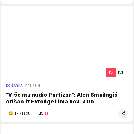
KOŠARKA
PRE 18 H
"Više mu nudio Partizan": Alen Smailagić
otišao iz Evrolige i ima novi klub
1
·
Reaguj
11