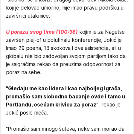
koji je delovao umorno, nije imao pravu podršku u
završnici utakmice.
U porazu svog tima (100:96)
kojim je za Nagetse
završen plej-of u polufinalu konferencije, Jokić je
imao 29 poena, 13 skokova i dve asistencije, ali u
globalu nije bio zadovoljan svojom partijom tako da
je saigračima rekao da preuzima odgovornost za
poraz na sebe.
"Gledaju me kao lidera i kao najboljeg igrača,
promašio sam slobodno bacanje ovde i tamo u
Portlandu, osećam krivicu za poraz"
, rekao je
Jokić posle meča.
"Promašio sam mnogo šuteva, neke sam morao da