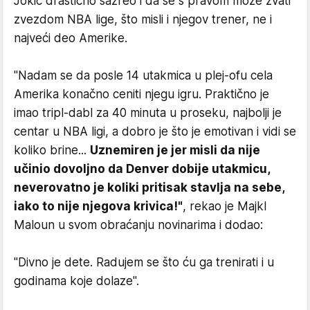
Jokić drastično sazreo i da se s pravom može zvati
zvezdom NBA lige, što misli i njegov trener, ne i
najveći deo Amerike.
"Nadam se da posle 14 utakmica u plej-ofu cela
Amerika konačno ceniti njegu igru. Praktično je
imao tripl-dabl za 40 minuta u proseku, najbolji je
centar u NBA ligi, a dobro je što je emotivan i vidi se
koliko brine...
Uznemiren je jer misli da nije
učinio dovoljno da Denver dobije utakmicu,
neverovatno je koliki pritisak stavlja na sebe,
iako to nije njegova krivica!"
, rekao je Majkl
Maloun u svom obraćanju novinarima i dodao:
"Divno je dete. Radujem se što ću ga trenirati i u
godinama koje dolaze".