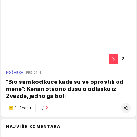
KOŠARKA
PRE 21 H
"Bio sam kod kuće kada su se oprostili od
mene": Kenan otvorio dušu o odlasku iz
Zvezde, jedno ga boli
1
·
Reaguj
2
NAJVIŠE KOMENTARA