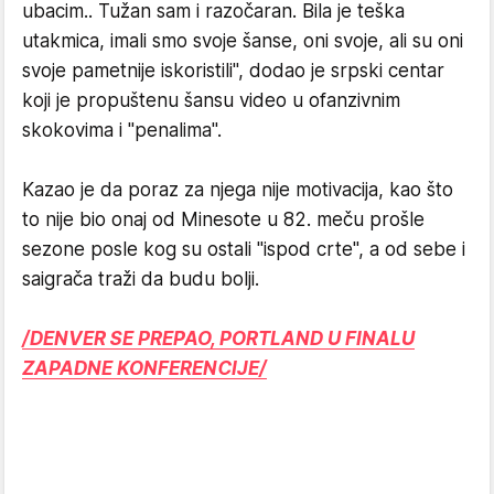
ubacim.. Tužan sam i razočaran. Bila je teška
utakmica, imali smo svoje šanse, oni svoje, ali su oni
svoje pametnije iskoristili", dodao je srpski centar
koji je propuštenu šansu video u ofanzivnim
skokovima i "penalima".
Kazao je da poraz za njega nije motivacija, kao što
to nije bio onaj od Minesote u 82. meču prošle
sezone posle kog su ostali "ispod crte", a od sebe i
saigrača traži da budu bolji.
/DENVER SE PREPAO, PORTLAND U FINALU
ZAPADNE KONFERENCIJE/