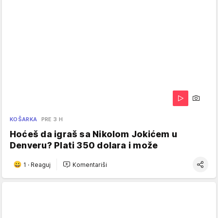
KOŠARKA
PRE 3 H
Hoćeš da igraš sa Nikolom Jokićem u
Denveru? Plati 350 dolara i može
1
·
Reaguj
Komentariši