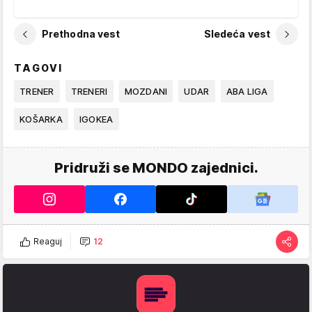
Prethodna vest
Sledeća vest
TAGOVI
TRENER
TRENERI
MOZDANI
UDAR
ABA LIGA
KOŠARKA
IGOKEA
Pridruži se MONDO zajednici.
Reaguj
12