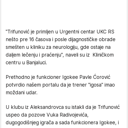
"Trifunović je primljen u Urgentni centar UKC RS
nešto pre 16 časova i posle dijagnostičke obrade
smešten u kliniku za neurologiju, gde ostaje na
daljem lečenju i praćenju", naveli su iz Kliničkom
centru u Banjaluci.
Prethodno je funkcioner Igokee Pavle Ćorović
potvrdio našem portalu da je trener "igosa" imao
moždani udar.
U klubu iz Aleksandrovca su istakli da je Trifunović
uspeo da pozove Vuka Radivojevića,
dugogodišnjeg igrača a sada funkcionera Igokee, i