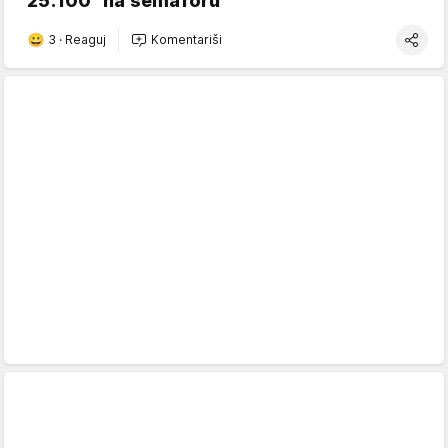
"25:100" na semaforu
3
·
Reaguj
Komentariši