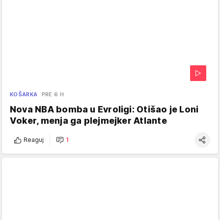
KOŠARKA
PRE 6 H
Nova NBA bomba u Evroligi: Otišao je Loni
Voker, menja ga plejmejker Atlante
Reaguj
1