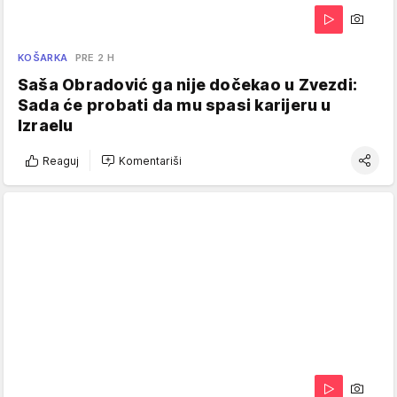
KOŠARKA
PRE 2 H
Saša Obradović ga nije dočekao u Zvezdi:
Sada će probati da mu spasi karijeru u
Izraelu
Reaguj
Komentariši