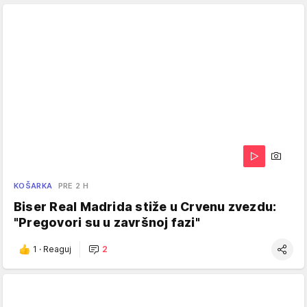
KOŠARKA
PRE 2 H
Biser Real Madrida stiže u Crvenu zvezdu:
"Pregovori su u završnoj fazi"
1
·
Reaguj
2