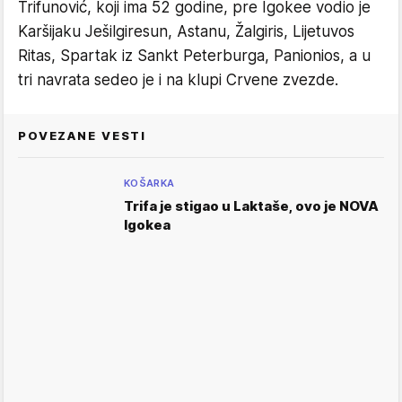
Trifunović, koji ima 52 godine, pre Igokee vodio je
Karšijaku Ješilgiresun, Astanu, Žalgiris, Lijetuvos
Ritas, Spartak iz Sankt Peterburga, Panionios, a u
tri navrata sedeo je i na klupi Crvene zvezde.
POVEZANE VESTI
KOŠARKA
Trifa je stigao u Laktaše, ovo je NOVA
Igokea