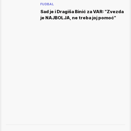
FUDBAL
Sad je i Dragiša Binić za VAR: "Zvezda
je NAJBOLJA, ne treba joj pomoć"