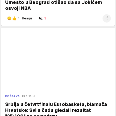
Umesto u Beograd otišao da sa Jokićem
osvoji NBA
4
·
Reaguj
3
KOŠARKA
PRE 15 H
Srbija u četvrtfinalu Eurobasketa, blamaža
Hrvatske: Svi u čudu gledali rezultat