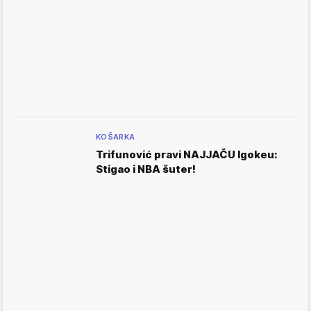
KOŠARKA
Trifunović pravi NAJJAČU Igokeu:
Stigao i NBA šuter!