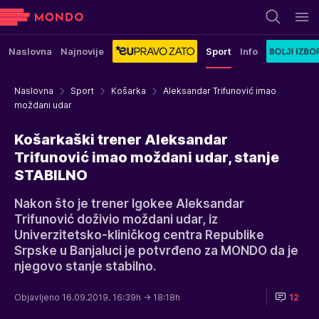
Naslovna
Najnovije
Sport
Info
Naslovna
Sport
Košarka
Aleksandar Trifunović imao
moždani udar
Košarkaški trener Aleksandar
Trifunović imao moždani udar, stanje
STABILNO
Nakon što je trener Igokee Aleksandar
Trifunović doživio moždani udar, iz
Univerzitetsko-kliničkog centra Republike
Srpske u Banjaluci je potvrđeno za MONDO da je
njegovo stanje stabilno.
Objavljeno 16.09.2019. 16:39h
→ 18:18h
12