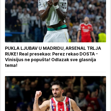
PUKLA LJUBAV U MADRIDU, ARSENAL TRLJA
RUKE! Real presekao: Perez rekao DOSTA -
Vinisijus ne popušta! Odlazak sve glasnija
tema!