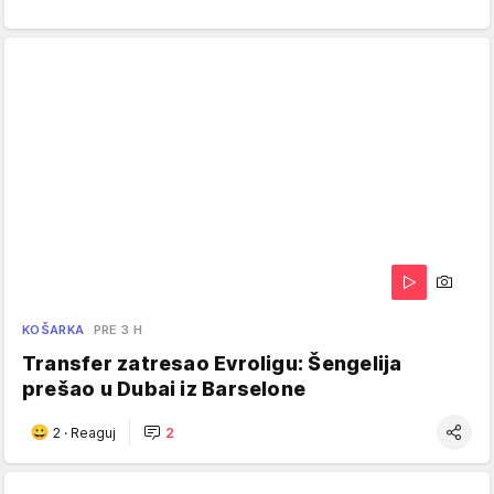
KOŠARKA
PRE 3 H
Transfer zatresao Evroligu: Šengelija
prešao u Dubai iz Barselone
2
·
Reaguj
2