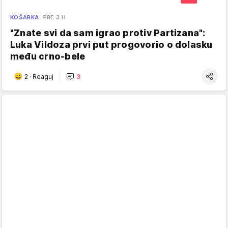
KOŠARKA
PRE 3 H
"Znate svi da sam igrao protiv Partizana":
Luka Vildoza prvi put progovorio o dolasku
među crno-bele
2
·
Reaguj
3