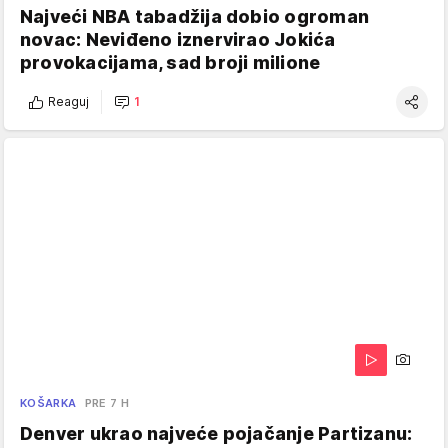
Najveći NBA tabadžija dobio ogroman
novac: Neviđeno iznervirao Jokića
provokacijama, sad broji milione
Reaguj
1
KOŠARKA
PRE 7 H
Denver ukrao najveće pojačanje Partizanu: