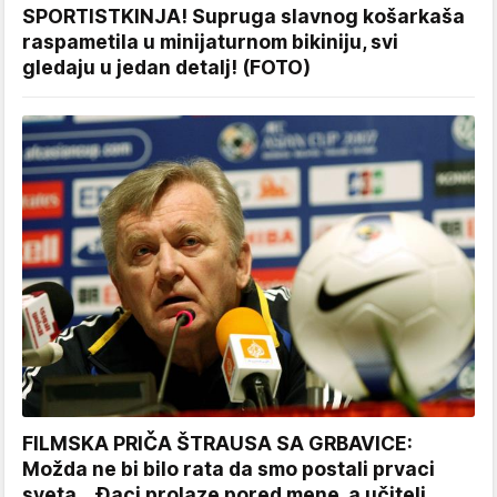
SPORTISTKINJA! Supruga slavnog košarkaša
raspametila u minijaturnom bikiniju, svi
gledaju u jedan detalj! (FOTO)
FILMSKA PRIČA ŠTRAUSA SA GRBAVICE:
Možda ne bi bilo rata da smo postali prvaci
sveta... Đaci prolaze pored mene, a učitelj