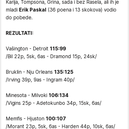
Karija, Tompsona, Grina, sada i bez Rasela, ali ih je
mladi
Erik Paskal
(36 poena i 13 skokova) vodio
do pobede.
REZULTATI:
Vašington - Detroit
115:99
/Bil 22p, 5sk, 6as - Dramond 15p, 24sk/
Bruklin - Nju Orleans
135:125
/Irving 39p, 9as - Ingram 40p/
Minesota - Milvoki
106:134
/Vigins 25p - Adetokunbo 34p, 15sk, 6as/
Memfis - Hjuston
100:107
/Morant 23p, 5sk, 6as - Harden 44p, 10sk, 6as/