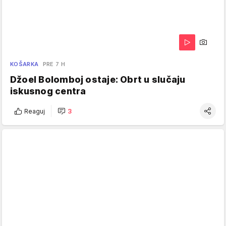
KOŠARKA
PRE 7 H
Džoel Bolomboj ostaje: Obrt u slučaju
iskusnog centra
Reaguj
3