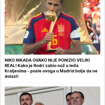
NIKO NIKADA OVAKO NIJE PONIZIO VELIKI
REAL! Kako je Rodri zabio nož u leđa
Kraljevima - posle ovoga u Madrid bolje da ne
dolazi!