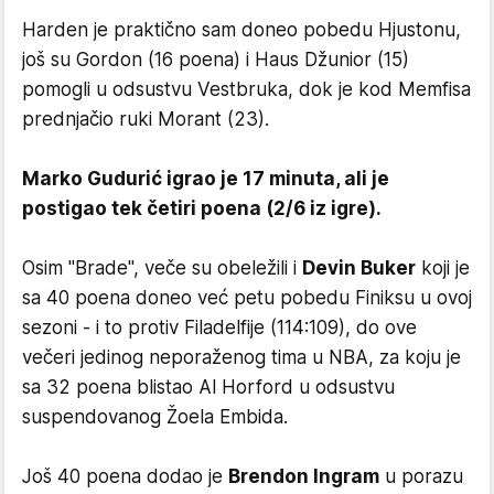
Harden je praktično sam doneo pobedu Hjustonu,
još su Gordon (16 poena) i Haus Džunior (15)
pomogli u odsustvu Vestbruka, dok je kod Memfisa
prednjačio ruki Morant (23).
Marko Gudurić igrao je 17 minuta, ali je
postigao tek četiri poena (2/6 iz igre).
Osim "Brade", veče su obeležili i
Devin Buker
koji je
sa 40 poena doneo već petu pobedu Finiksu u ovoj
sezoni - i to protiv Filadelfije (114:109), do ove
večeri jedinog neporaženog tima u NBA, za koju je
sa 32 poena blistao Al Horford u odsustvu
suspendovanog Žoela Embida.
Još 40 poena dodao je
Brendon Ingram
u porazu