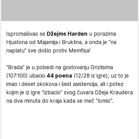
Ispromašivao se
Džejms Harden
u porazima
Hjustona od Majamija i Bruklina, a onda je "na
naplatu" sve došlo protiv Memfisa!
"Brada" je u pobedi na gostovanju Grizlisima
(107:100) ubacio
44 poena
(12/28 iz igre), uz to je
imao i deset skokova i šest asistencija, ali i potez
kojim je iz igre "izbacio" svog čuvara Džeja Kraudera
na dva minuta do kraja kada se meč "lomio".