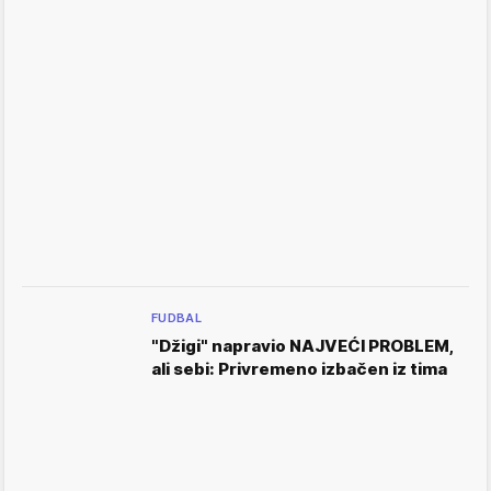
FUDBAL
"Džigi" napravio NAJVEĆI PROBLEM,
ali sebi: Privremeno izbačen iz tima