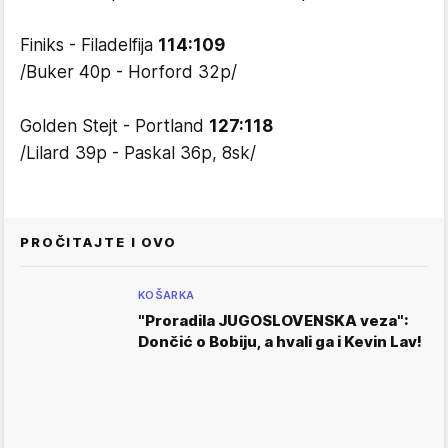
Finiks - Filadelfija
114:109
/Buker 40p - Horford 32p/
Golden Stejt - Portland
127:118
/Lilard 39p - Paskal 36p, 8sk/
PROČITAJTE I OVO
KOŠARKA
"Proradila JUGOSLOVENSKA veza":
Dončić o Bobiju, a hvali ga i Kevin Lav!