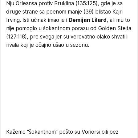
Nju Orleansa protiv Bruklina (135:125), gde je sa
druge strane sa poenom manje (39) blistao Kajri
Irving. Isti učinak imao je i
Demijan Lilard
, ali mu to
nije pomoglo u šokantnom porazu od Golden Stejta
(127:118), pre svega jer su verovatno olako shvatili
rivala koji je očajno ušao u sezonu.
Kažemo "šokantnom" pošto su Voriorsi bili bez