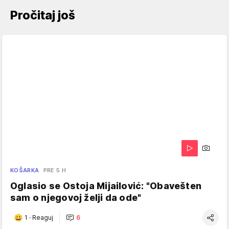
Pročitaj još
KOŠARKA
PRE 5 H
Oglasio se Ostoja Mijailović: "Obavešten
sam o njegovoj želji da ode"
1
·
Reaguj
6