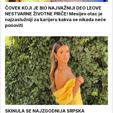
ČOVEK KOJI JE BIO NAJVAŽNIJI DEO LEOVE
NESTVARNE ŽIVOTNE PRIČE! Mesijev otac je
najzaslužniji za karijeru kakva se nikada neće
ponoviti
SKINULA SE NAJZGODNIJA SRPSKA