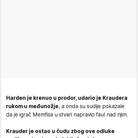
Harden je krenuo u prodor, udario je Kraudera
rukom u međunožje
, a onda su sudije pokazale
da je igrač Memfisa u stvari napravio faul nad njim.
Krauder je ostao u čudu zbog ove odluke