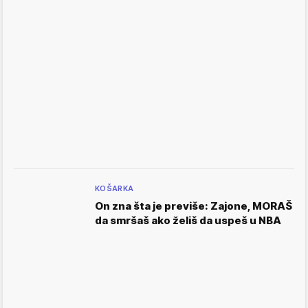
KOŠARKA
On zna šta je previše: Zajone, MORAŠ
da smršaš ako želiš da uspeš u NBA