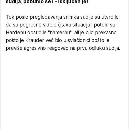
sudija, pobunio se i - isključen je!
Tek posle pregledavanja snimka sudije su utvrdile
da su pogrešno videle čitavu situaciju i potom su
Hardenu dosudile "namernu", ali je bilo prekasno
pošto je Krauder već bio u svlačionici pošto je
previše agresivno reagovao na prvu odluku sudija.