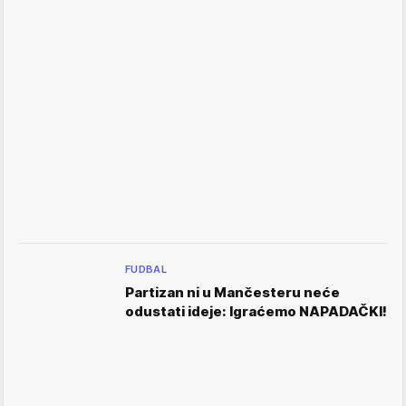
FUDBAL
Partizan ni u Mančesteru neće
odustati ideje: Igraćemo NAPADAČKI!