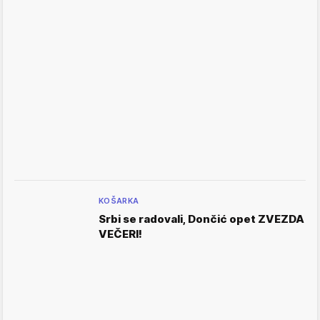
KOŠARKA
Srbi se radovali, Dončić opet ZVEZDA
VEČERI!