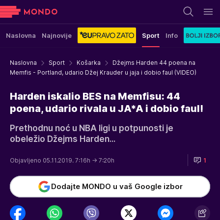
Naslovna
Najnovije
Sport
Info
Naslovna
Sport
Košarka
Džejms Harden 44 poena na
Memfis - Portland, udario Džej Krauder u jaja i dobio faul (VIDEO)
Harden iskalio BES na Memfisu: 44
poena, udario rivala u JA*A i dobio faul!
Prethodnu noć u NBA ligi u potpunosti je
obeležio Džejms Harden...
Objavljeno 05.11.2019. 7:16h
→ 7:20h
1
Dodajte MONDO u vaš Google izbor