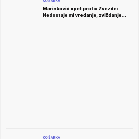
KOŠARKA
Marinković opet protiv Zvezde:
Nedostaje mi vređanje, zviždanje...
KOŠARKA