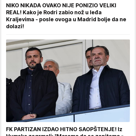
NIKO NIKADA OVAKO NIJE PONIZIO VELIKI
REAL! Kako je Rodri zabio nož u leđa
Kraljevima - posle ovoga u Madrid bolje da ne
dolazi!
FK PARTIZAN IZDAO HITNO SAOPŠTENJE! Iz