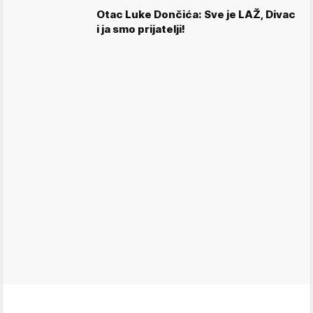
Otac Luke Dončića: Sve je LAŽ, Divac
i ja smo prijatelji!