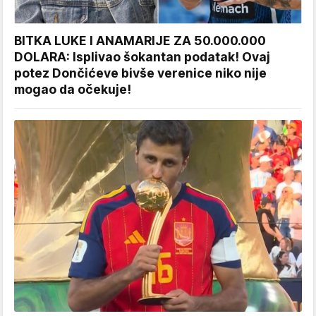
BITKA LUKE I ANAMARIJE ZA 50.000.000
DOLARA: Isplivao šokantan podatak! Ovaj
potez Dončićeve bivše verenice niko nije
mogao da očekuje!