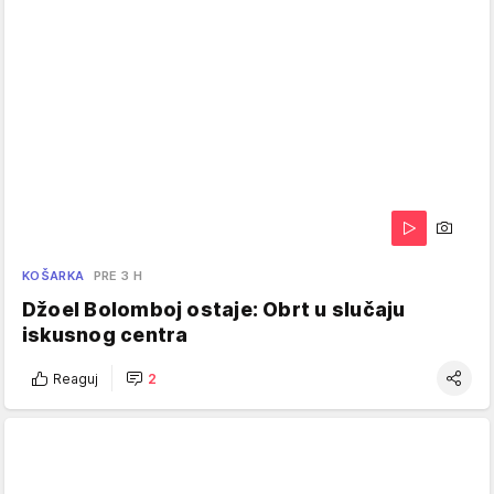
KOŠARKA
PRE 3 H
Džoel Bolomboj ostaje: Obrt u slučaju
iskusnog centra
Reaguj
2