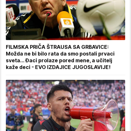
FILMSKA PRIČA ŠTRAUSA SA GRBAVICE:
Možda ne bi bilo rata da smo postali prvaci
sveta... Đaci prolaze pored mene, a učitelj
kaže deci - EVO IZDAJICE JUGOSLAVIJE!