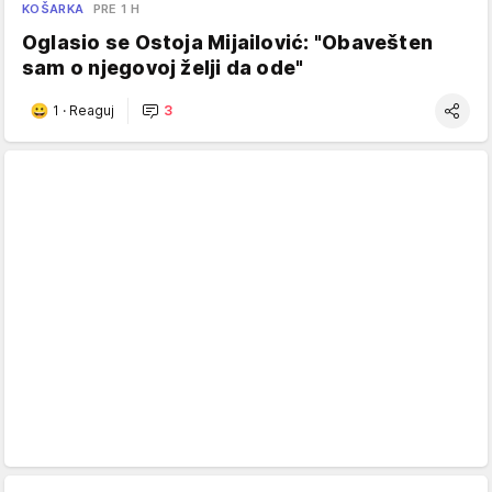
KOŠARKA
PRE 1 H
Oglasio se Ostoja Mijailović: "Obavešten
sam o njegovoj želji da ode"
1
·
Reaguj
3