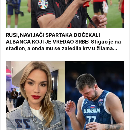
RUSI, NAVIJAČI SPARTAKA DOČEKALI
ALBANCA KOJI JE VREĐAO SRBE: Stigao je na
stadion, a onda mu se zaledila krv u žilama...