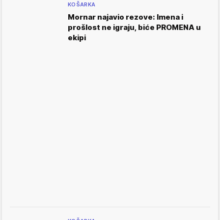
KOŠARKA
Mornar najavio rezove: Imena i
prošlost ne igraju, biće PROMENA u
ekipi