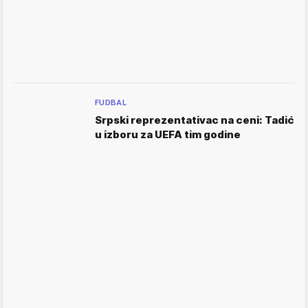
FUDBAL
Srpski reprezentativac na ceni: Tadić
u izboru za UEFA tim godine