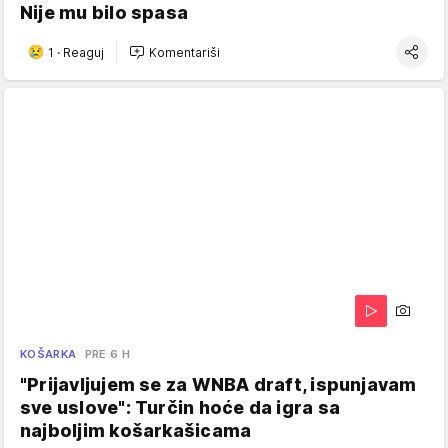
Nije mu bilo spasa
1
·
Reaguj
Komentariši
KOŠARKA
PRE 6 H
"Prijavljujem se za WNBA draft, ispunjavam
sve uslove": Turčin hoće da igra sa
najboljim košarkašicama