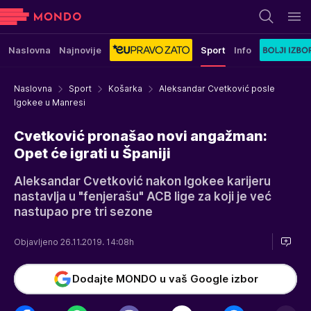
Naslovna
Najnovije
Sport
Info
Naslovna
Sport
Košarka
Aleksandar Cvetković posle
Igokee u Manresi
Cvetković pronašao novi angažman:
Opet će igrati u Španiji
Aleksandar Cvetković nakon Igokee karijeru
nastavlja u "fenjerašu" ACB lige za koji je već
nastupao pre tri sezone
Objavljeno 26.11.2019. 14:08h
Dodajte MONDO u vaš Google izbor