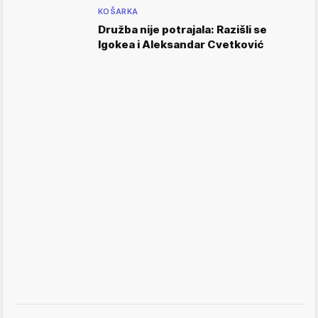
KOŠARKA
Družba nije potrajala: Razišli se
Igokea i Aleksandar Cvetković