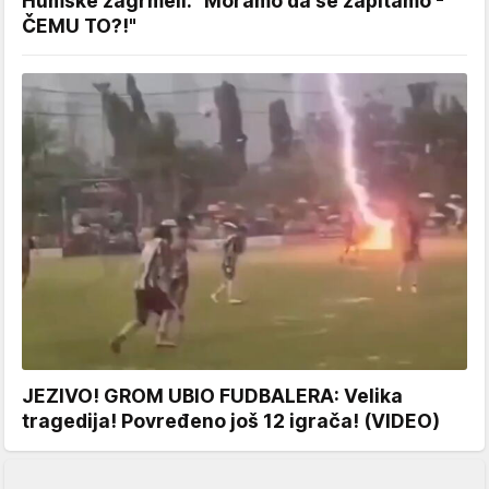
Humske zagrmeli: "Moramo da se zapitamo -
ČEMU TO?!"
JEZIVO! GROM UBIO FUDBALERA: Velika
tragedija! Povređeno još 12 igrača! (VIDEO)