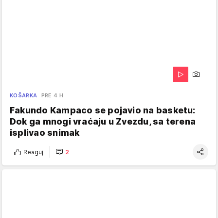
KOŠARKA
PRE 4 H
Fakundo Kampaco se pojavio na basketu:
Dok ga mnogi vraćaju u Zvezdu, sa terena
isplivao snimak
Reaguj
2