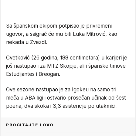
Sa španskom ekipom potpisao je privremeni
ugovor, a saigrač će mu biti Luka Mitrović, kao
nekada u Zvezdi.
Cvetković (26 godina, 188 centimetara) u karijeri je
još nastupao i za MTZ Skopje, ali i španske timove
Estudijantes i Breogan.
Ove sezone nastupao je za Igokeu na samo tri
meča u ABA ligi i ostvario prosečan učinak od šest
poena, dva skoka i 3,3 asistencije po utakmici.
PROČITAJTE I OVO