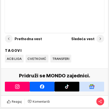
Prethodna vest
Sledeća vest
TAGOVI
ACB LIGA
CVETKOVIĆ
TRANSFERI
Pridruži se MONDO zajednici.
Reaguj
Komentariši