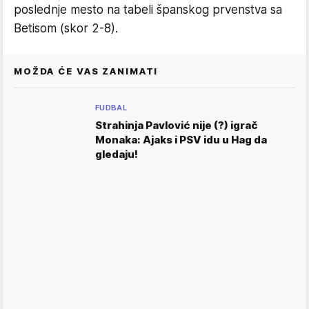
poslednje mesto na tabeli španskog prvenstva sa
Betisom (skor 2-8).
MOŽDA ĆE VAS ZANIMATI
FUDBAL
Strahinja Pavlović nije (?) igrač
Monaka: Ajaks i PSV idu u Hag da
gledaju!