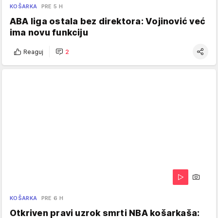
KOŠARKA
PRE 5 H
ABA liga ostala bez direktora: Vojinović već
ima novu funkciju
Reaguj
2
KOŠARKA
PRE 6 H
Otkriven pravi uzrok smrti NBA košarkaša: