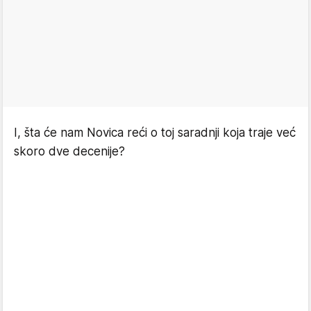
I, šta će nam Novica reći o toj saradnji koja traje već
skoro dve decenije?