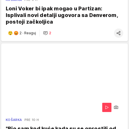
Loni Voker bi ipak mogao u Partizan:
Isplivali novi detalji ugovora sa Denverom,
postoji začkoljica
2
·
Reaguj
2
KOŠARKA
PRE 10 H
"Bio sam kod kuće kada su se oprostili od