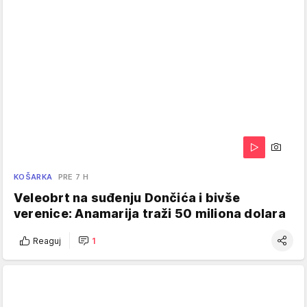
KOŠARKA
PRE 7 H
Veleobrt na suđenju Dončića i bivše
verenice: Anamarija traži 50 miliona dolara
Reaguj
1