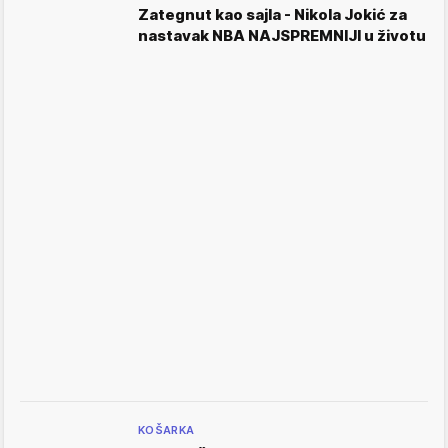
Zategnut kao sajla - Nikola Jokić za
nastavak NBA NAJSPREMNIJI u životu
KOŠARKA