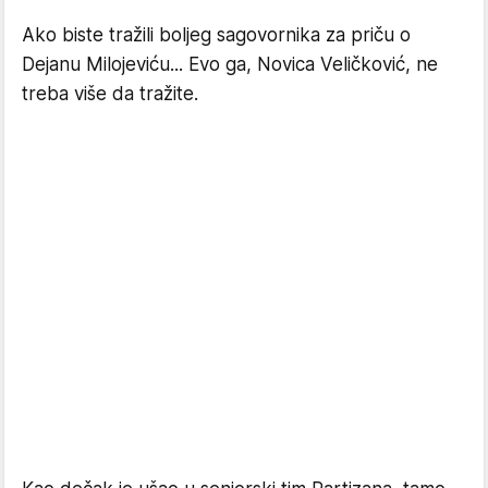
Ako biste tražili boljeg sagovornika za priču o
Dejanu Milojeviću... Evo ga, Novica Veličković, ne
treba više da tražite.