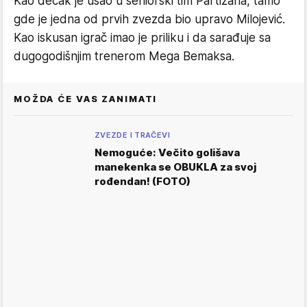
Kao dečak je ušao u seniorski tim Partizana, tamo
gde je jedna od prvih zvezda bio upravo Milojević.
Kao iskusan igrač imao je priliku i da sarađuje sa
dugogodišnjim trenerom Mega Bemaksa.
MOŽDA ĆE VAS ZANIMATI
ZVEZDE I TRAČEVI
Nemoguće: Večito golišava
manekenka se OBUKLA za svoj
rođendan! (FOTO)