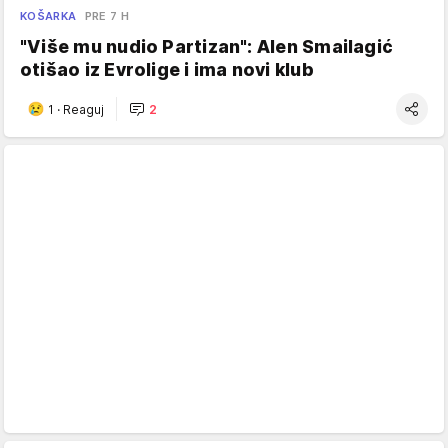
KOŠARKA
PRE 7 H
"Više mu nudio Partizan": Alen Smailagić
otišao iz Evrolige i ima novi klub
1
·
Reaguj
2