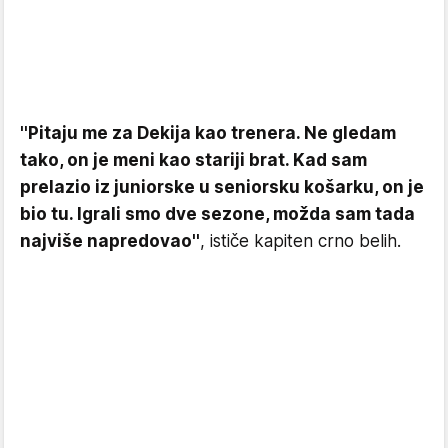
''Pitaju me za Dekija kao trenera. Ne gledam
tako, on je meni kao stariji brat. Kad sam
prelazio iz juniorske u seniorsku košarku, on je
bio tu. Igrali smo dve sezone, možda sam tada
najviše napredovao''
, ističe kapiten crno belih.