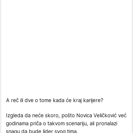
A reč ili dve o tome kada će kraj karijere?
Izgleda da neće skoro, pošto Novica Veličković već
godinama priča o takvom scenariju, ali pronalazi
snagu da bude lider svog tima.