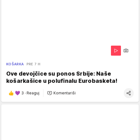
KOŠARKA
PRE 7 H
Ove devojčice su ponos Srbije: Naše
košarkašice u polufinalu Eurobasketa!
3
·
Reaguj
Komentariši