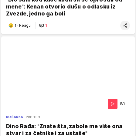
mene": Kenan otvorio dušu o odlasku iz
Zvezde, jedno ga boli
1
·
Reaguj
1
KOŠARKA
PRE 11 H
Dino Rađa: "Znate šta, zabole me više ona
stvar i za četnike i za ustaše"