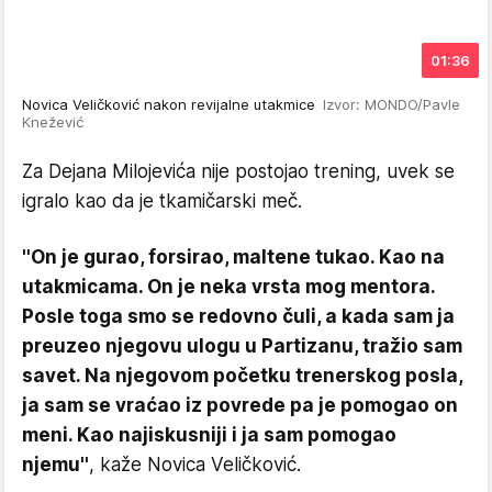
01:36
Novica Veličković nakon revijalne utakmice
Izvor: MONDO/Pavle
Knežević
Za Dejana Milojevića nije postojao trening, uvek se
igralo kao da je tkamičarski meč.
''On je gurao, forsirao, maltene tukao. Kao na
utakmicama. On je neka vrsta mog mentora.
Posle toga smo se redovno čuli, a kada sam ja
preuzeo njegovu ulogu u Partizanu, tražio sam
savet. Na njegovom početku trenerskog posla,
ja sam se vraćao iz povrede pa je pomogao on
meni. Kao najiskusniji i ja sam pomogao
njemu''
, kaže Novica Veličković.