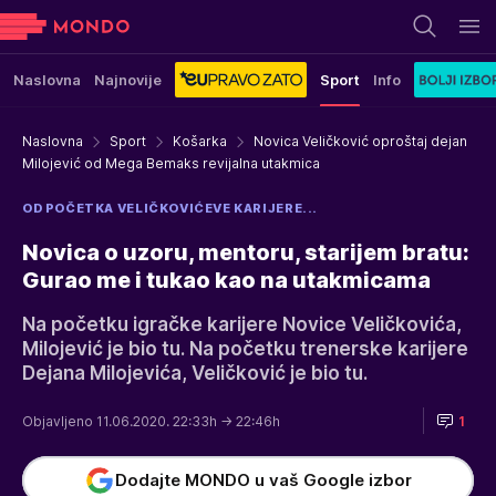
Naslovna
Najnovije
Sport
Info
Naslovna
Sport
Košarka
Novica Veličković oproštaj dejan
Milojević od Mega Bemaks revijalna utakmica
OD POČETKA VELIČKOVIĆEVE KARIJERE...
Novica o uzoru, mentoru, starijem bratu:
Gurao me i tukao kao na utakmicama
Na početku igračke karijere Novice Veličkovića,
Milojević je bio tu. Na početku trenerske karijere
Dejana Milojevića, Veličković je bio tu.
Objavljeno 11.06.2020. 22:33h
→ 22:46h
1
Dodajte MONDO u vaš Google izbor