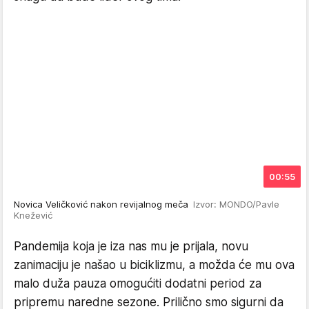
00:55
Novica Veličković nakon revijalnog meča
Izvor: MONDO/Pavle
Knežević
Pandemija koja je iza nas mu je prijala, novu
zanimaciju je našao u biciklizmu, a možda će mu ova
malo duža pauza omogućiti dodatni period za
pripremu naredne sezone. Prilično smo sigurni da