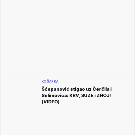
KOŠARKA
Šćepanović stigao uz Čerčila i
Selimovića: KRV, SUZE i ZNOJ!
(VIDEO)