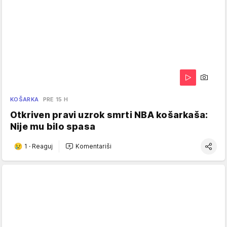
KOŠARKA
PRE 15 H
Otkriven pravi uzrok smrti NBA košarkaša:
Nije mu bilo spasa
1
·
Reaguj
Komentariši