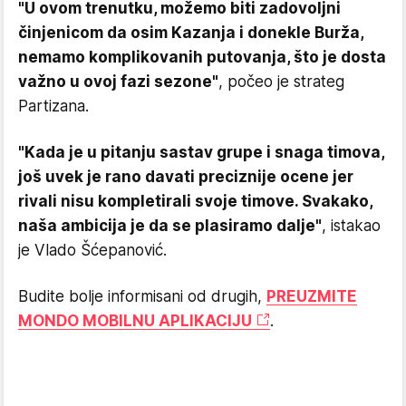
"U ovom trenutku, možemo biti zadovoljni
činjenicom da osim Kazanja i donekle Burža,
nemamo komplikovanih putovanja, što je dosta
važno u ovoj fazi sezone"
, počeo je strateg
Partizana.
"Kada je u pitanju sastav grupe i snaga timova,
još uvek je rano davati preciznije ocene jer
rivali nisu kompletirali svoje timove. Svakako,
naša ambicija je da se plasiramo dalje"
, istakao
je Vlado Šćepanović.
Budite bolje informisani od drugih,
PREUZMITE
MONDO MOBILNU APLIKACIJU
.