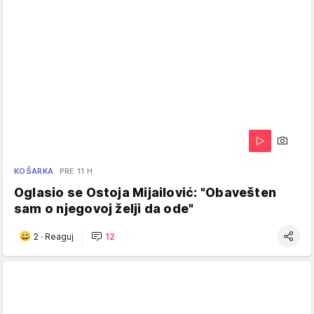
KOŠARKA
PRE 11 H
Oglasio se Ostoja Mijailović: "Obavešten
sam o njegovoj želji da ode"
2
·
Reaguj
12