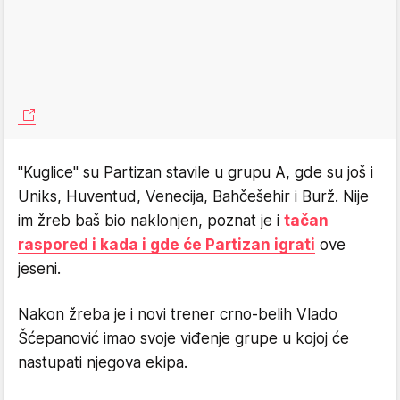
"Kuglice" su Partizan stavile u grupu A, gde su još i
Uniks, Huventud, Venecija, Bahčešehir i Burž. Nije
im žreb baš bio naklonjen, poznat je i
tačan
raspored i kada i gde će Partizan igrati
ove
jeseni.
Nakon žreba je i novi trener crno-belih Vlado
Šćepanović imao svoje viđenje grupe u kojoj će
nastupati njegova ekipa.