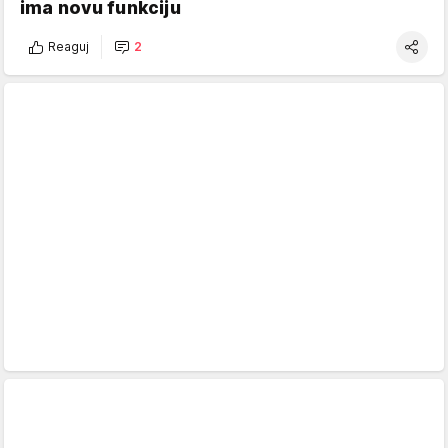
ima novu funkciju
Reaguj
2