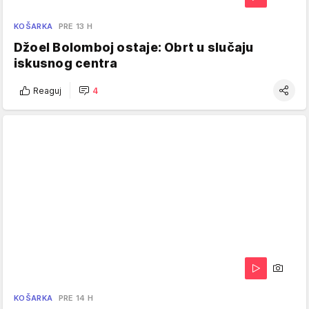
KOŠARKA
PRE 13 H
Džoel Bolomboj ostaje: Obrt u slučaju
iskusnog centra
Reaguj
4
KOŠARKA
PRE 14 H