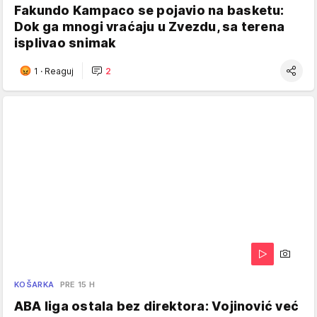
Fakundo Kampaco se pojavio na basketu:
Dok ga mnogi vraćaju u Zvezdu, sa terena
isplivao snimak
1
·
Reaguj
2
KOŠARKA
PRE 15 H
ABA liga ostala bez direktora: Vojinović već