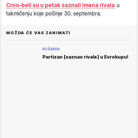
Crno-beli su u petak saznali imena rivala
u
takmičenju koje počinje 30. septembra.
MOŽDA ĆE VAS ZANIMATI
KOŠARKA
Partizan [saznao rivale] u Evrokupu!