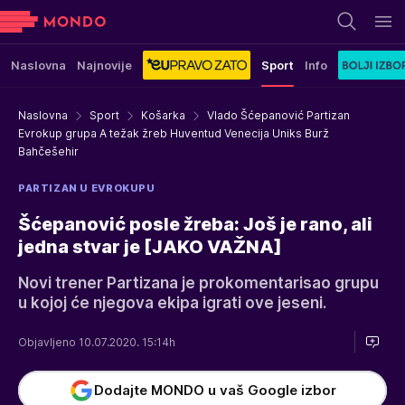
Naslovna
Najnovije
Sport
Info
Naslovna
Sport
Košarka
Vlado Šćepanović Partizan
Evrokup grupa A težak žreb Huventud Venecija Uniks Burž
Bahčešehir
PARTIZAN U EVROKUPU
Šćepanović posle žreba: Još je rano, ali
jedna stvar je [JAKO VAŽNA]
Novi trener Partizana je prokomentarisao grupu
u kojoj će njegova ekipa igrati ove jeseni.
Objavljeno 10.07.2020. 15:14h
Dodajte MONDO u vaš Google izbor