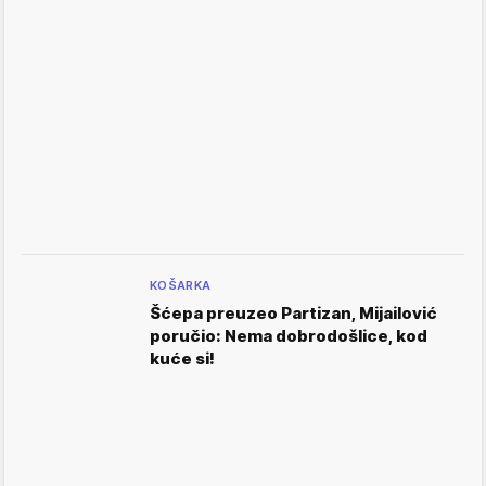
KOŠARKA
Šćepa preuzeo Partizan, Mijailović
poručio: Nema dobrodošlice, kod
kuće si!