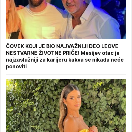
ČOVEK KOJI JE BIO NAJVAŽNIJI DEO LEOVE
NESTVARNE ŽIVOTNE PRIČE! Mesijev otac je
najzaslužniji za karijeru kakva se nikada neće
ponoviti