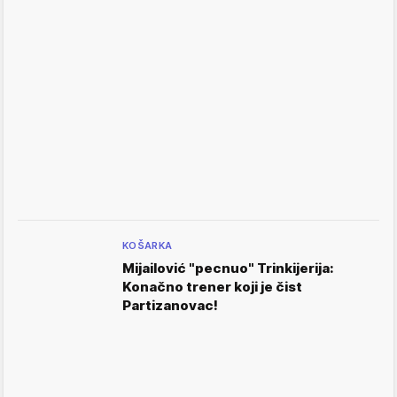
KOŠARKA
Mijailović "pecnuo" Trinkijerija:
Konačno trener koji je čist
Partizanovac!