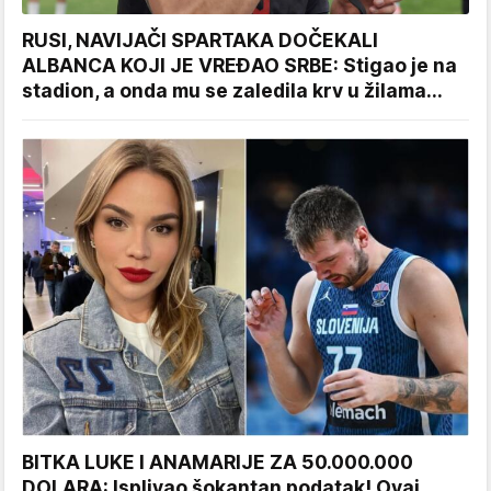
RUSI, NAVIJAČI SPARTAKA DOČEKALI
ALBANCA KOJI JE VREĐAO SRBE: Stigao je na
stadion, a onda mu se zaledila krv u žilama...
BITKA LUKE I ANAMARIJE ZA 50.000.000
DOLARA: Isplivao šokantan podatak! Ovaj