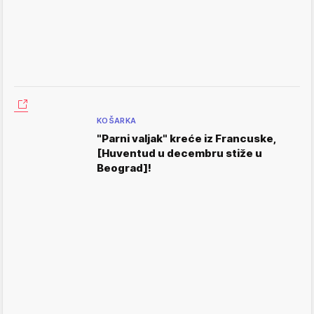
KOŠARKA
"Parni valjak" kreće iz Francuske,
[Huventud u decembru stiže u
Beograd]!