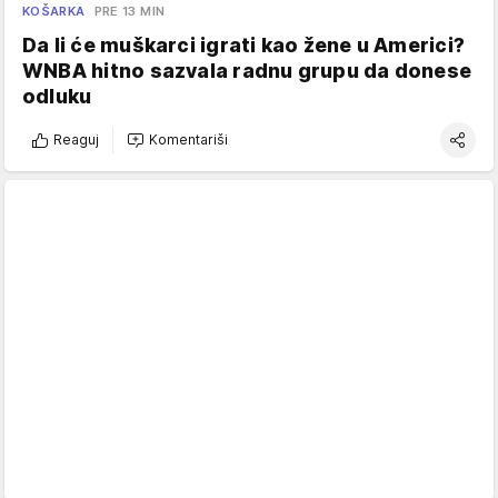
KOŠARKA
PRE 13 MIN
Da li će muškarci igrati kao žene u Americi?
WNBA hitno sazvala radnu grupu da donese
odluku
Reaguj
Komentariši