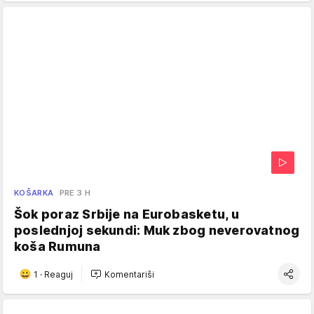
KOŠARKA
PRE 3 H
Šok poraz Srbije na Eurobasketu, u
poslednjoj sekundi: Muk zbog neverovatnog
koša Rumuna
1
·
Reaguj
Komentariši