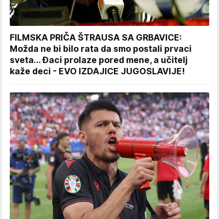
FILMSKA PRIČA ŠTRAUSA SA GRBAVICE:
Možda ne bi bilo rata da smo postali prvaci
sveta... Đaci prolaze pored mene, a učitelj
kaže deci - EVO IZDAJICE JUGOSLAVIJE!