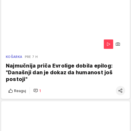
KOŠARKA
PRE 7 H
Najmučnija priča Evrolige dobila epilog:
"Današnji dan je dokaz da humanost još
postoji"
Reaguj
1