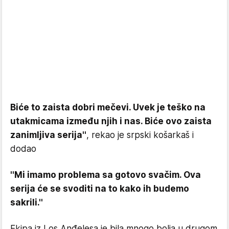
Biće to zaista dobri mečevi. Uvek je teško na
utakmicama između njih i nas. Biće ovo zaista
zanimljiva serija''
, rekao je srpski košarkaš i
dodao
''Mi imamo problema sa gotovo svačim. Ova
serija će se svoditi na to kako ih budemo
sakrili.''
Ekipa iz Los Anđelesa je bila mnogo bolja u drugom