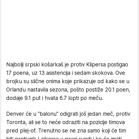
Najbolji srpski košarkaš je protiv Klipersa postigao
17 poena, uz 13 asistencija i sedam skokova. Ove
brojku su slične onima koje prikazuje od kako se u
Orlandu nastavila sezona, pošto postiže 20.1 poen,
dodaje 9.1 put i hvata 6.7 lopti po meču.
Denver će u ''balonu'' odigrati još jedan meč, protiv
Toronta, ali se to neće odraziti na pozicije timova
pred plej-of. Trenutno se ne zna samo koji će tim