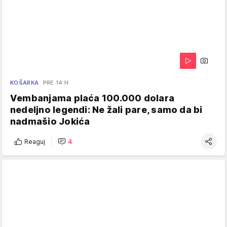
KOŠARKA
PRE 14 H
Vembanjama plaća 100.000 dolara
nedeljno legendi: Ne žali pare, samo da bi
nadmašio Jokića
Reaguj
4