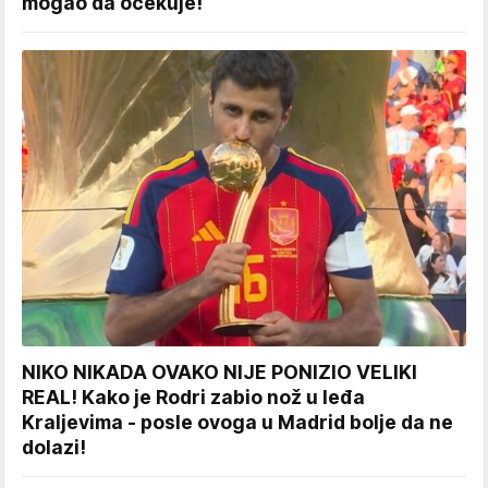
mogao da očekuje!
NIKO NIKADA OVAKO NIJE PONIZIO VELIKI
REAL! Kako je Rodri zabio nož u leđa
Kraljevima - posle ovoga u Madrid bolje da ne
dolazi!