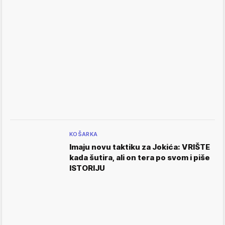
KOŠARKA
Imaju novu taktiku za Jokića: VRIŠTE
kada šutira, ali on tera po svom i piše
ISTORIJU