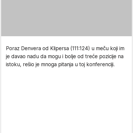
Poraz Denvera od Klipersa (111:124) u meču koji im
je davao nadu da mogu i bolje od treće pozicije na
istoku, rešio je mnoga pitanja u toj konferenciji.