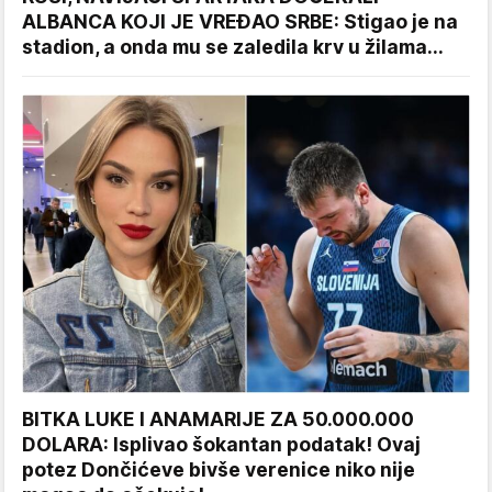
ALBANCA KOJI JE VREĐAO SRBE: Stigao je na
stadion, a onda mu se zaledila krv u žilama...
BITKA LUKE I ANAMARIJE ZA 50.000.000
DOLARA: Isplivao šokantan podatak! Ovaj
potez Dončićeve bivše verenice niko nije