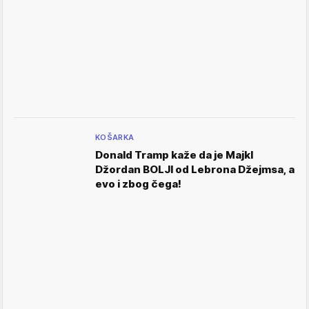
KOŠARKA
Donald Tramp kaže da je Majkl
Džordan BOLJI od Lebrona Džejmsa, a
evo i zbog čega!