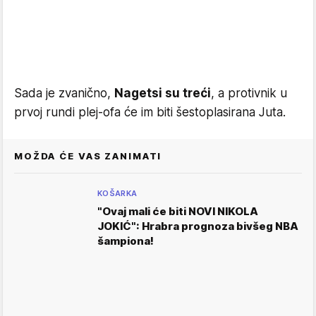
Sada je zvanično,
Nagetsi su treći
, a protivnik u
prvoj rundi plej-ofa će im biti šestoplasirana Juta.
MOŽDA ĆE VAS ZANIMATI
KOŠARKA
"Ovaj mali će biti NOVI NIKOLA
JOKIĆ": Hrabra prognoza bivšeg NBA
šampiona!