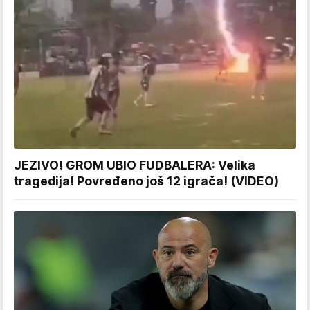
JEZIVO! GROM UBIO FUDBALERA: Velika
tragedija! Povređeno još 12 igrača! (VIDEO)