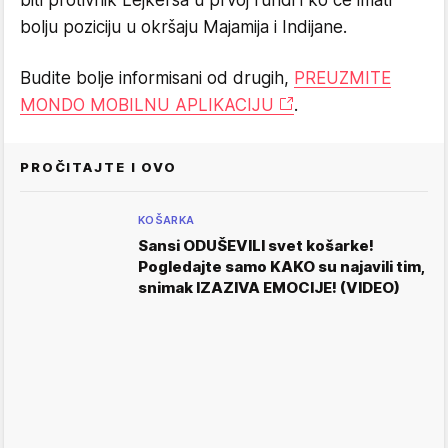
biti protivnik Lejkersa u prvoj rundi i ko će imati
bolju poziciju u okršaju Majamija i Indijane.
Budite bolje informisani od drugih,
PREUZMITE
MONDO MOBILNU APLIKACIJU
.
PROČITAJTE I OVO
KOŠARKA
Sansi ODUŠEVILI svet košarke!
Pogledajte samo KAKO su najavili tim,
snimak IZAZIVA EMOCIJE! (VIDEO)