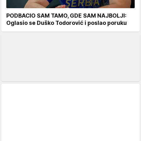
PODBACIO SAM TAMO, GDE SAM NAJBOLJI:
Oglasio se Duško Todorović i poslao poruku