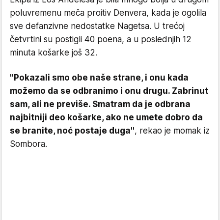
poluvremenu meča proitiv Denvera, kada je ogolila
sve defanzivne nedostatke Nagetsa. U trećoj
četvrtini su postigli 40 poena, a u poslednjih 12
minuta košarke još 32.
''Pokazali smo obe naše strane, i onu kada
možemo da se odbranimo i onu drugu. Zabrinut
sam, ali ne previše. Smatram da je odbrana
najbitniji deo košarke, ako ne umete dobro da
se branite, noć postaje duga''
, rekao je momak iz
Sombora.