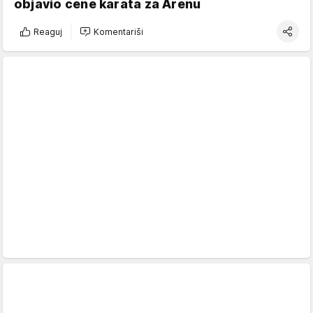
objavio cene karata za Arenu
Reaguj
Komentariši