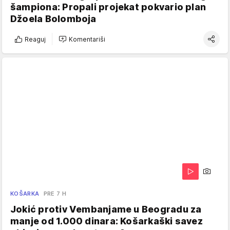
šampiona: Propali projekat pokvario plan
Džoela Bolomboja
Reaguj
Komentariši
KOŠARKA
PRE 7 H
Jokić protiv Vembanjame u Beogradu za
manje od 1.000 dinara: Košarkaški savez