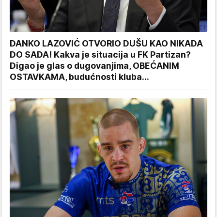
DANKO LAZOVIĆ OTVORIO DUŠU KAO NIKADA
DO SADA! Kakva je situacija u FK Partizan?
Digao je glas o dugovanjima, OBEĆANIM
OSTAVKAMA, budućnosti kluba...