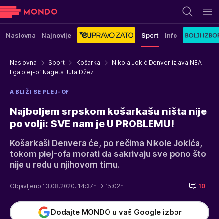
Naslovna
Najnovije
Sport
Info
Naslovna
Sport
Košarka
Nikola Jokić Denver izjava NBA
liga plej-of Nagets Juta Džez
A BLIŽI SE PLEJ-OF
Najboljem srpskom košarkašu ništa nije
po volji: SVE nam je U PROBLEMU!
Košarkaši Denvera će, po rečima Nikole Jokića,
tokom plej-ofa morati da sakrivaju sve pono što
nije u redu u njihovom timu.
Objavljeno 13.08.2020. 14:37h
→ 15:02h
10
Dodajte MONDO u vaš Google izbor