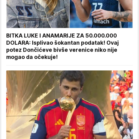
BITKA LUKE I ANAMARIJE ZA 50.000.000
DOLARA: Isplivao šokantan podatak! Ovaj
potez Dončićeve bivše verenice niko nije
mogao da očekuje!