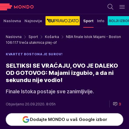
Naslovna
Najnovije
Sport
Info
Naslovna
Sport
Košarka
NBA finale Istok Majami - Boston
106:117 treća utakmica plej-of
KVARTET BOSTONA JE SUROV!
SELTIKSI SE VRAĆAJU, OVO JE DALEKO
OD GOTOVOG: Majami izgubio, a da ni
sekundu nije vodio!
Finale Istoka postaje sve zanimljivije.
Objavljeno 20.09.2020. 8:05h
3
Dodajte MONDO u vaš Google izbor