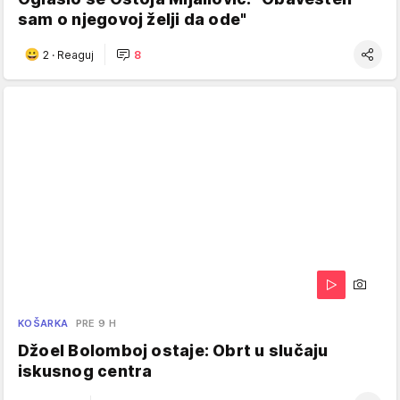
sam o njegovoj želji da ode"
2
·
Reaguj
8
KOŠARKA
PRE 9 H
Džoel Bolomboj ostaje: Obrt u slučaju
iskusnog centra