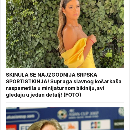
SKINULA SE NAJZGODNIJA SRPSKA
SPORTISTKINJA! Supruga slavnog košarkaša
raspametila u minijaturnom bikiniju, svi
gledaju u jedan detalj! (FOTO)