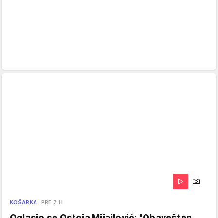
KOŠARKA
PRE 7 H
Oglasio se Ostoja Mijailović: "Obavešten