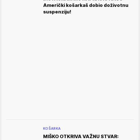
Američki košarkaš dobio doživotnu
suspenziju!
KOŠARKA
MIŠKO OTKRIVA VAŽNU STVAR: