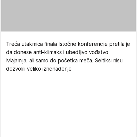
Treća utakmica finala Istočne konferencije pretila je
da donese anti-klimaks i ubedljivo vođstvo
Majamija, ali samo do početka meča. Seltiksi nisu
dozvolili veliko iznenađenje