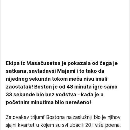
Ekipa iz Masačusetsa je pokazala od čega je
satkana, savladavši Majami i to tako da
nijednog sekunda tokom meča nisu imali
zaostatak! Boston je od 48 minuta igre samo
33 sekunde bio bez vođstva - kada je u
početnim minutima bilo nerešeno!
Za ovakav trijumf Bostona najzaslužniji bio je njihov
sjajni kvartet u kojem su svi ubacili 20 i više poena.