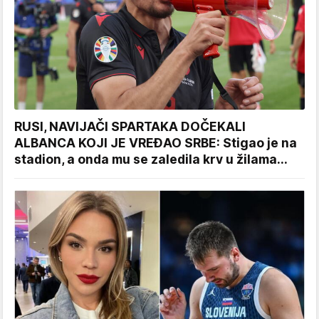
RUSI, NAVIJAČI SPARTAKA DOČEKALI
ALBANCA KOJI JE VREĐAO SRBE: Stigao je na
stadion, a onda mu se zaledila krv u žilama...