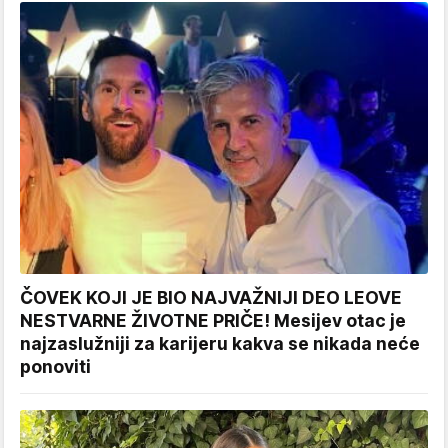
ČOVEK KOJI JE BIO NAJVAŽNIJI DEO LEOVE
NESTVARNE ŽIVOTNE PRIČE! Mesijev otac je
najzaslužniji za karijeru kakva se nikada neće
ponoviti