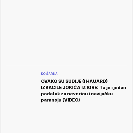
KOŠARKA
OVAKO SU SUDIJE (I HAUARD)
IZBACILE JOKIĆA IZ IGRE: Tu je i jedan
podatak za nevericu i navijačku
paranoju (VIDEO)