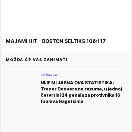
MAJAMI HIT - BOSTON SELTIKS 106:117
MOŽDA ĆE VAS ZANIMATI
KOŠARKA
NIJE MI JASNA OVA STATISTIKA:
Trener Denvera ne razume, u jednoj
četvrtini 24 penala za protivnika 16
faulova Nagetsima