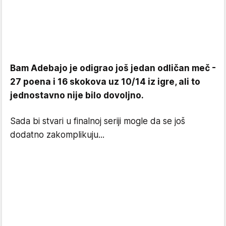
Bam Adebajo je odigrao još jedan odličan meč -
27 poena i 16 skokova uz 10/14 iz igre, ali to
jednostavno nije bilo dovoljno.
Sada bi stvari u finalnoj seriji mogle da se još
dodatno zakomplikuju...