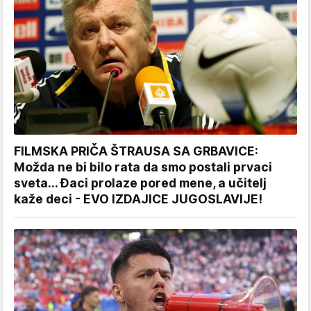
FILMSKA PRIČA ŠTRAUSA SA GRBAVICE:
Možda ne bi bilo rata da smo postali prvaci
sveta... Đaci prolaze pored mene, a učitelj
kaže deci - EVO IZDAJICE JUGOSLAVIJE!