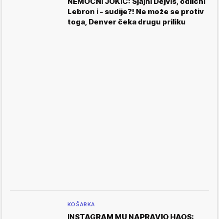
NEMOĆNI JOKIĆ: Sjajni Dejvis, odlični
Lebron i - sudije?! Ne može se protiv
toga, Denver čeka drugu priliku
KOŠARKA
INSTAGRAM MU NAPRAVIO HAOS: