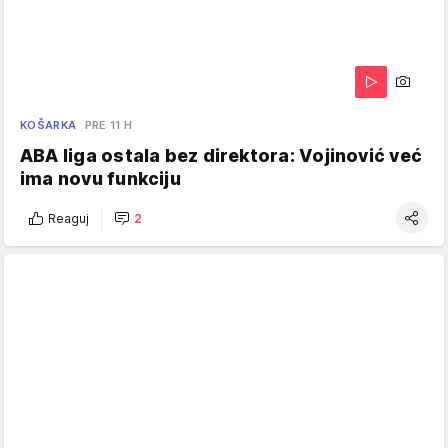
KOŠARKA
PRE 11 H
ABA liga ostala bez direktora: Vojinović već
ima novu funkciju
Reaguj
2