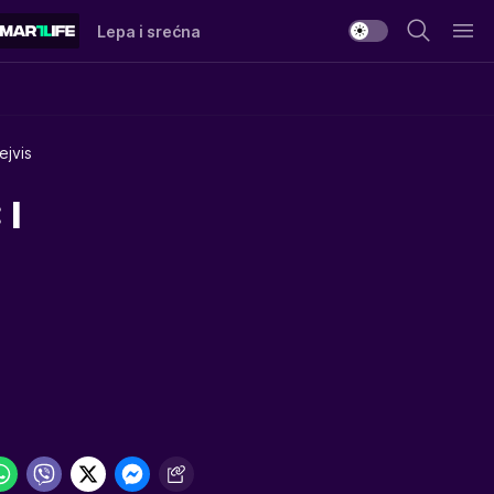
Lepa i srećna
ejvis
 I