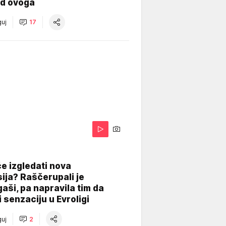
od ovoga
uj
17
A
e izgledati nova
ija? Raščerupali je
gaši, pa napravila tim da
 senzaciju u Evroligi
uj
2