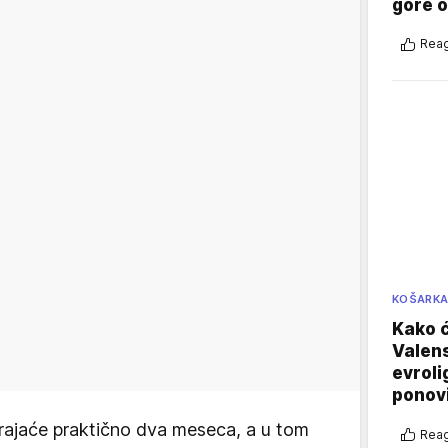
gore 
Reag
KOŠARK
Kako ć
Valens
evroli
ponovi
ajaće praktično dva meseca, a u tom
Reag