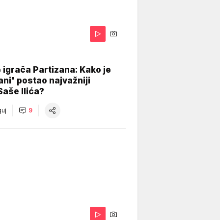
igrača Partizana: Kako je
ani" postao najvažniji
Saše Ilića?
uj
9