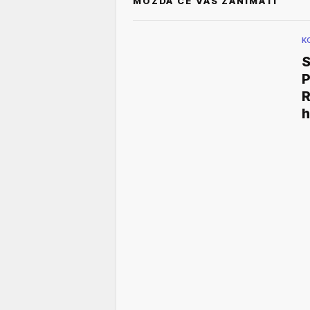
MOŽDA ĆE VAS ZANIMATI
K
S
P
R
h