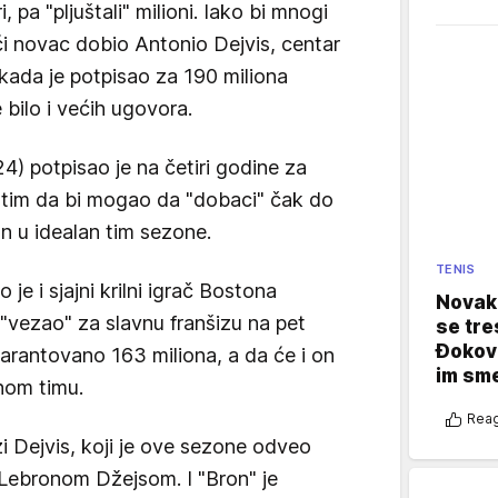
 pa "pljuštali" milioni. Iako bi mnogi
eći novac dobio Antonio Dejvis, centar
kada je potpisao za 190 miliona
 bilo i većih ugovora.
4) potpisao je na četiri godine za
 tim da bi mogao da "dobaci" čak do
n u idealan tim sezone.
TENIS
 je i sjajni krilni igrač Bostona
Novak 
"vezao" za slavnu franšizu na pet
se tre
Đokovi
garantovano 163 miliona, a da će i on
im sm
nom timu.
Reag
zi Dejvis, koji je ove sezone odveo
 Lebronom Džejsom. I "Bron" je