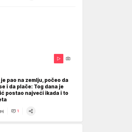
je pao na zemlju, počeo da
se i da plače: Tog dana je
ć postao najveći ikada i to
eta
uj
1