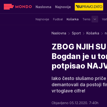
Naslovna
Najnovije
Najnovije
Fudbal
Košarka
Tenis
Vat
Sensa
Stvar ukusa
Yumama
Naslovna
Sport
Košarka
n
ZBOG NJIH SU 
Bogdan je u tom
potpisao NAJ
Iako često slušamo priče o
demantovali da postoji fi
vrtoglave cifre!
Objavljeno 05.12.2020. 7:40h