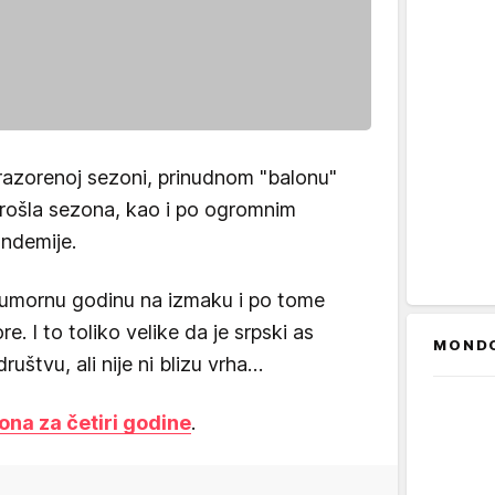
razorenoj sezoni, prinudnom "balonu"
prošla sezona, kao i po ogromnim
ndemije.
i sumornu godinu na izmaku i po tome
e. I to toliko velike da je srpski as
MOND
štvu, ali nije ni blizu vrha…
ona za četiri godine
.