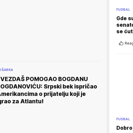
FUDBAL
Gde su
senato
se ćut
Reag
OŠARKA
ZVEZDAŠ POMOGAO BOGDANU
OGDANOVIĆU: Srpski bek ispričao
merikancima o prijatelju koji je
grao za Atlantu!
FUDBAL
Dobro