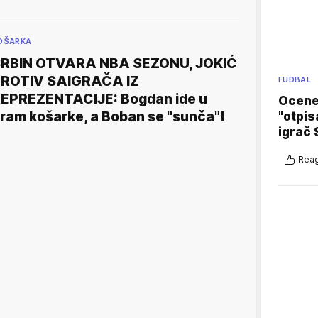
OŠARKA
RBIN OTVARA NBA SEZONU, JOKIĆ
ROTIV SAIGRAČA IZ
FUDBAL
EPREZENTACIJE: Bogdan ide u
Ocene 
ram košarke, a Boban se "sunča"!
"otpis
igrač 
Reag