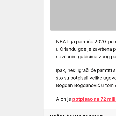
NBA liga pamtiće 2020. po 
u Orlandu gde je završena 
novčanim gubicima zbog pa
Ipak, neki igrači će pamtit
što su potpisali velike ugovor
Bogdan Bogdanović u tom dru
A on je
potpisao na 72 mili