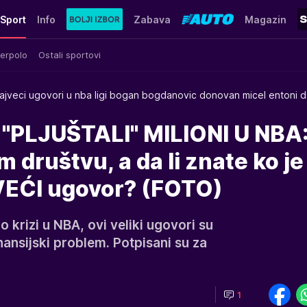
Sport
Info
Zabava
Magazin
erpolo
Ostali sportovi
ajveci ugovori u nba ligi bogan bogdanovic donovan micel entoni d
"PLJUŠTALI" MILIONI U NBA:
 društvu, a da li znate ko je
VEĆI ugovor? (FOTO)
 krizi u NBA, ovi veliki ugovori su
nansijski problem. Potpisani su za
1