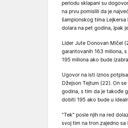
periodu sklapani su dogovori,
na prvu pomislili da je najv
šampionskog tima Lejkersa 
dolara na pet godina, ipak je
Lider Jute Donovan Mičel (2
garantovanih 163 miliona, s
195 miliona ako bude izabra
Ugovor na isti iznos potpisao
Džejson Tejtum (22). On se 
godina, s tim da je takođe 
dobiti 195 ako bude u ideal
"Tek" posle njih na red dola
svoj tim na tron zajedno sa