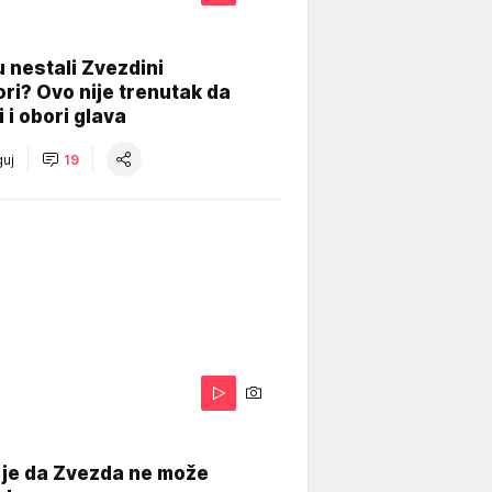
 nestali Zvezdini
ri? Ovo nije trenutak da
i i obori glava
uj
19
 je da Zvezda ne može