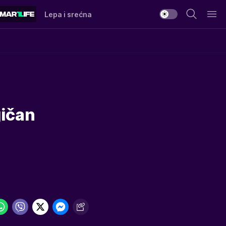
Lepa i srećna
ičan