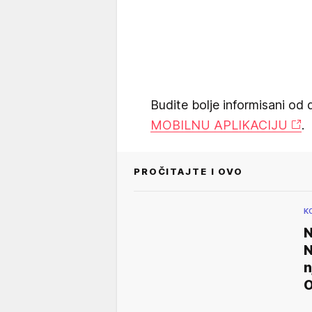
Budite bolje informisani od 
MOBILNU APLIKACIJU
.
PROČITAJTE I OVO
K
N
N
n