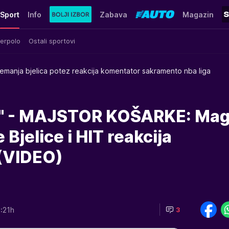
Sport
Info
Zabava
Magazin
erpolo
Ostali sportovi
emanja bjelica potez reakcija komentator sakramento nba liga
II" - MAJSTOR KOŠARKE: Mag
Bjelice i HIT reakcija
(VIDEO)
:21h
3