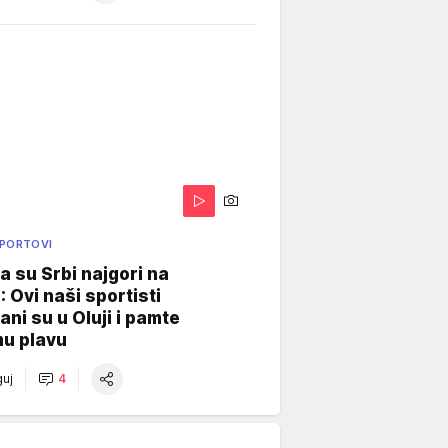
SPORTOVI
a su Srbi najgori na
: Ovi naši sportisti
ani su u Oluji i pamte
u plavu
uj
4