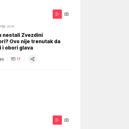
PRE 21 H
 nestali Zvezdini
ri? Ovo nije trenutak da
i i obori glava
uj
17