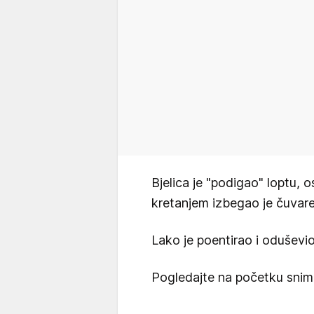
Bjelica je "podigao" loptu, o
kretanjem izbegao je čuvare
Lako je poentirao i oduševi
Pogledajte na početku snimk