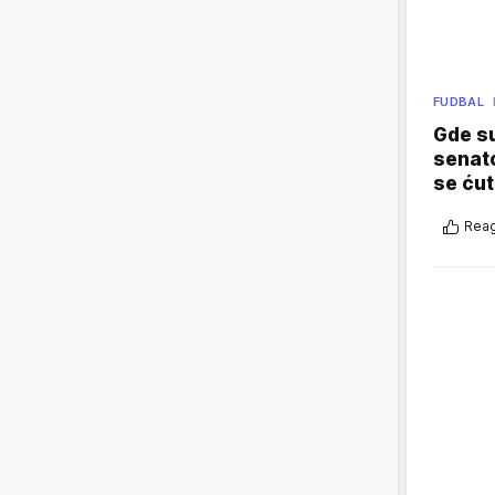
FUDBAL
Gde su
senato
se ćut
Reag