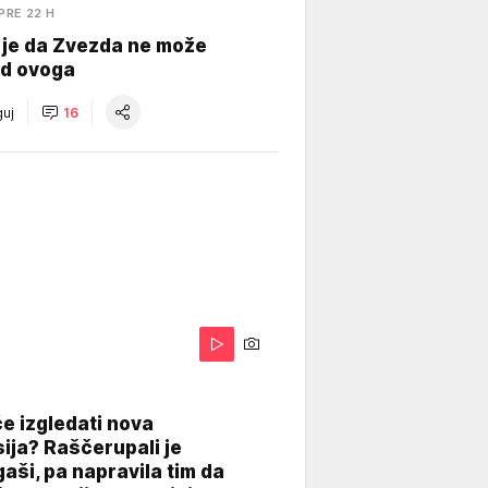
PRE 22 H
 je da Zvezda ne može
od ovoga
uj
16
A
e izgledati nova
ija? Raščerupali je
gaši, pa napravila tim da