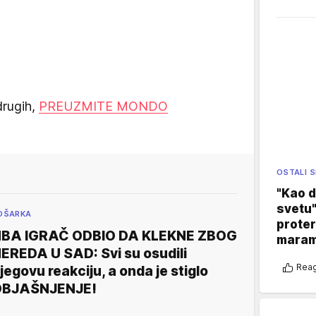
drugih,
PREUZMITE MONDO
OSTALI 
"Kao d
svetu"
OŠARKA
proter
BA IGRAČ ODBIO DA KLEKNE ZBOG
maram
EREDA U SAD: Svi su osudili
Reag
jegovu reakciju, a onda je stiglo
OBJAŠNJENJE!