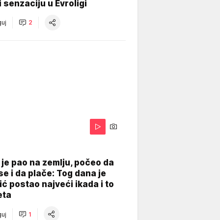
 senzaciju u Evroligi
uj
2
je pao na zemlju, počeo da
se i da plače: Tog dana je
ć postao najveći ikada i to
eta
uj
1