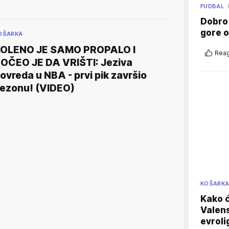
FUDBAL
Dobro
gore 
OŠARKA
OLENO JE SAMO PROPALO I
Reag
OČEO JE DA VRIŠTI: Jeziva
ovreda u NBA - prvi pik završio
ezonu! (VIDEO)
KOŠARK
Kako ć
Valens
evroli