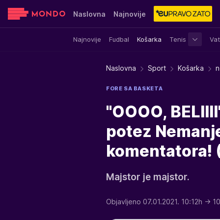
Naslovna
Najnovije
Najnovije
Fudbal
Košarka
Tenis
Vat
Sensa
Stvar ukusa
Yumama
Naslovna
Sport
Košarka
n
FORE SA BASKETA
"OOOO, BELII
potez Nemanje 
komentatora! 
Majstor je majstor.
Objavljeno 07.01.2021. 10:12h
→ 10