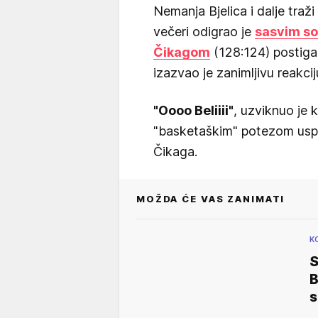
Nemanja Bjelica i dalje tra
večeri odigrao je
sasvim so
Čikagom
(128:124) postiga
izazvao je zanimljivu reakc
"Oooo Beliiii"
, uzviknuo je 
"basketaškim" potezom usp
Čikaga.
MOŽDA ĆE VAS ZANIMATI
K
S
B
s