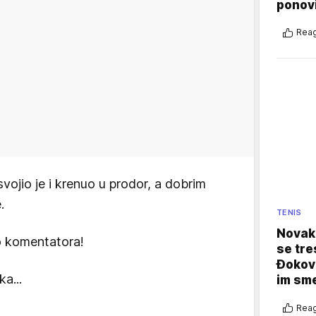
ponovi
Reag
svojio je i krenuo u prodor, a dobrim
.
TENIS
Novak 
o komentatora!
se tre
Đokovi
a...
im sm
Reag