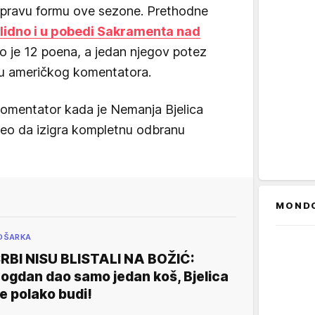
ži pravu formu ove sezone. Prethodne
lidno i u pobedi Sakramenta nad
o je 12 poena, a jedan njegov potez
iju američkog komentatora.
komentator kada je Nemanja Bjelica
eo da izigra kompletnu odbranu
MOND
OŠARKA
RBI NISU BLISTALI NA BOŽIĆ:
ogdan dao samo jedan koš, Bjelica
e polako budi!