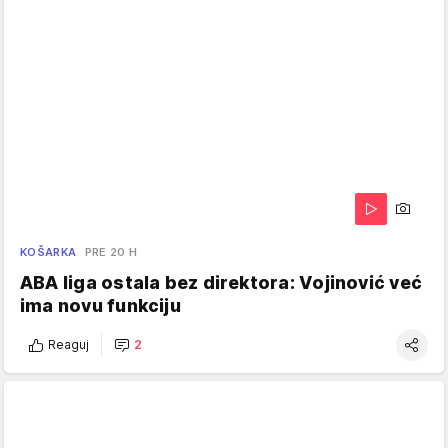
KOŠARKA
PRE 20 H
ABA liga ostala bez direktora: Vojinović već
ima novu funkciju
Reaguj
2