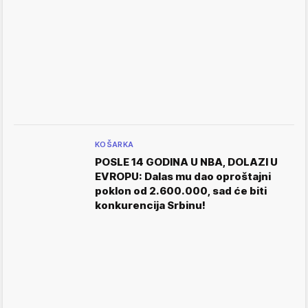
KOŠARKA
POSLE 14 GODINA U NBA, DOLAZI U
EVROPU: Dalas mu dao oproštajni
poklon od 2.600.000, sad će biti
konkurencija Srbinu!