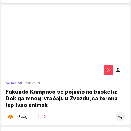
KOŠARKA
PRE 20 H
Fakundo Kampaco se pojavio na basketu:
Dok ga mnogi vraćaju u Zvezdu, sa terena
isplivao snimak
1
·
Reaguj
2