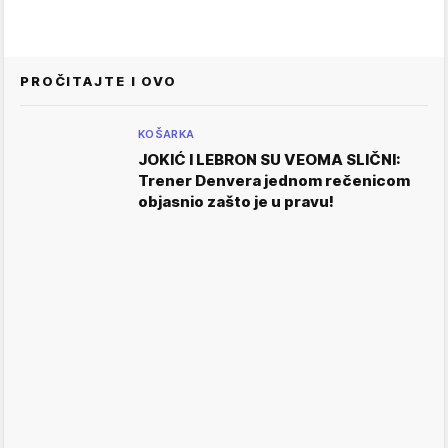
PROČITAJTE I OVO
KOŠARKA
JOKIĆ I LEBRON SU VEOMA SLIČNI:
Trener Denvera jednom rečenicom
objasnio zašto je u pravu!