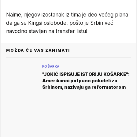
Naime, njegov izostanak iz tima je deo većeg plana
da ga se Kingsi oslobode, pošto je Srbin već
navodno stavljen na transfer listu!
MOŽDA ĆE VAS ZANIMATI
KOŠARKA
"JOKIĆ ISPISUJE ISTORIJU KOŠARKE":
Amerikanci potpuno poludeli za
Srbinom, nazivaju ga reformatorom