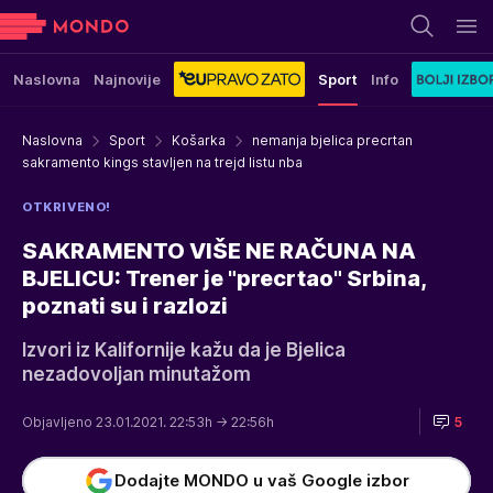
Naslovna
Najnovije
Sport
Info
Naslovna
Sport
Košarka
nemanja bjelica precrtan
sakramento kings stavljen na trejd listu nba
OTKRIVENO!
SAKRAMENTO VIŠE NE RAČUNA NA
BJELICU: Trener je "precrtao" Srbina,
poznati su i razlozi
Izvori iz Kalifornije kažu da je Bjelica
nezadovoljan minutažom
Objavljeno 23.01.2021. 22:53h
→ 22:56h
5
Dodajte MONDO u vaš Google izbor