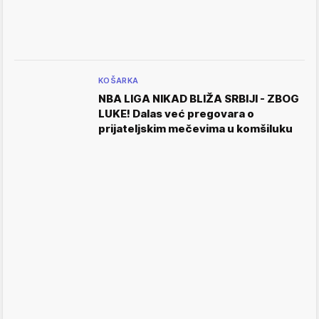
KOŠARKA
NBA LIGA NIKAD BLIŽA SRBIJI - ZBOG
LUKE! Dalas već pregovara o
prijateljskim mečevima u komšiluku