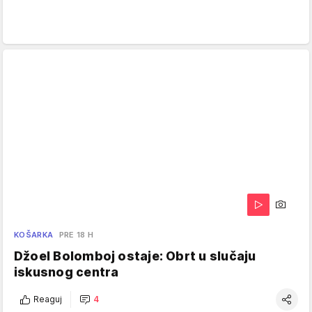
KOŠARKA
PRE 18 H
Džoel Bolomboj ostaje: Obrt u slučaju
iskusnog centra
Reaguj
4