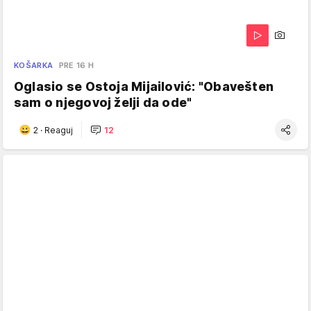
KOŠARKA
PRE 16 H
Oglasio se Ostoja Mijailović: "Obavešten
sam o njegovoj želji da ode"
2
·
Reaguj
12