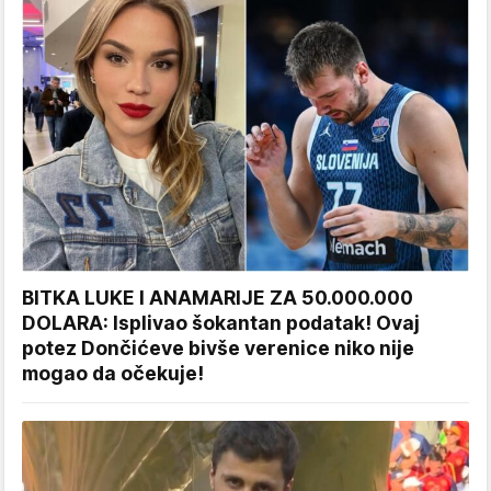
BITKA LUKE I ANAMARIJE ZA 50.000.000
DOLARA: Isplivao šokantan podatak! Ovaj
potez Dončićeve bivše verenice niko nije
mogao da očekuje!