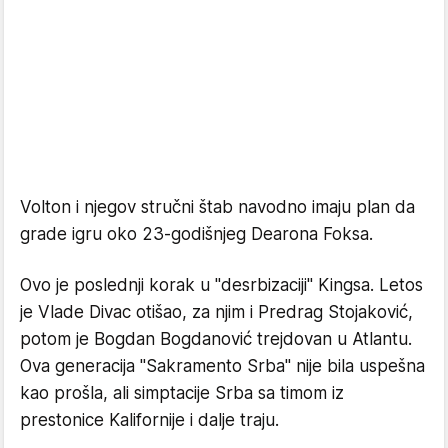
Volton i njegov stručni štab navodno imaju plan da
grade igru oko 23-godišnjeg Dearona Foksa.
Ovo je poslednji korak u "desrbizaciji" Kingsa. Letos
je Vlade Divac otišao, za njim i Predrag Stojaković,
potom je Bogdan Bogdanović trejdovan u Atlantu.
Ova generacija "Sakramento Srba" nije bila uspešna
kao prošla, ali simptacije Srba sa timom iz
prestonice Kalifornije i dalje traju.