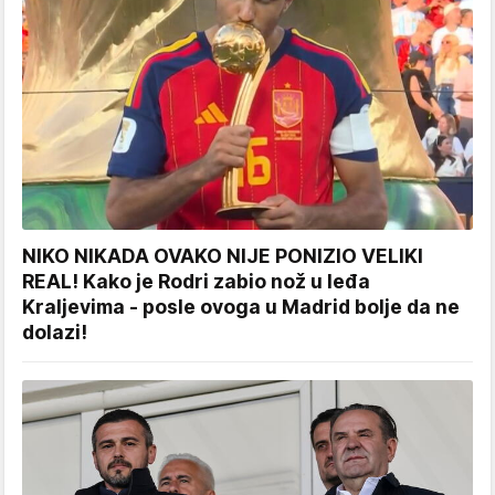
NIKO NIKADA OVAKO NIJE PONIZIO VELIKI
REAL! Kako je Rodri zabio nož u leđa
Kraljevima - posle ovoga u Madrid bolje da ne
dolazi!