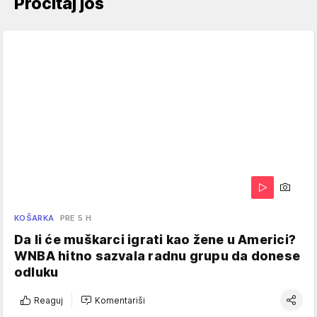
Pročitaj još
KOŠARKA
PRE 5 H
Da li će muškarci igrati kao žene u Americi?
WNBA hitno sazvala radnu grupu da donese
odluku
Reaguj
Komentariši