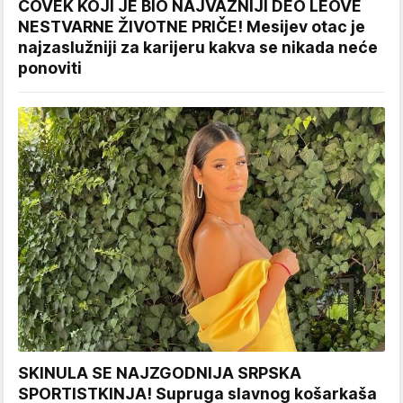
ČOVEK KOJI JE BIO NAJVAŽNIJI DEO LEOVE
NESTVARNE ŽIVOTNE PRIČE! Mesijev otac je
najzaslužniji za karijeru kakva se nikada neće
ponoviti
SKINULA SE NAJZGODNIJA SRPSKA
SPORTISTKINJA! Supruga slavnog košarkaša