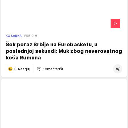
KOŠARKA
PRE 9 H
Šok poraz Srbije na Eurobasketu, u
poslednjoj sekundi: Muk zbog neverovatnog
koša Rumuna
1
·
Reaguj
Komentariši