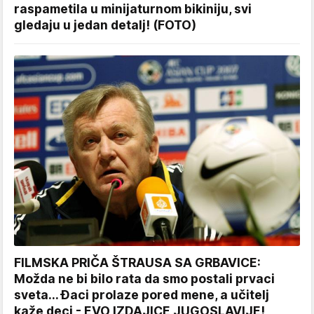
raspametila u minijaturnom bikiniju, svi
gledaju u jedan detalj! (FOTO)
FILMSKA PRIČA ŠTRAUSA SA GRBAVICE:
Možda ne bi bilo rata da smo postali prvaci
sveta... Đaci prolaze pored mene, a učitelj
kaže deci - EVO IZDAJICE JUGOSLAVIJE!