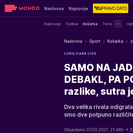
Naslovna
Najnovije
Najnovije
Fudbal
Košarka
Tenis
Vat
Sensa
Stvar ukusa
Yumama
Naslovna
Sport
Košarka
z
LUDILO ABA LIGE
SAMO NA JADR
DEBAKL, PA POB
razlike, sutra j
Dva velika rivala odigral
smo dve potpuno različit
Objavljeno 07.02.2021. 21:46h
→ 2