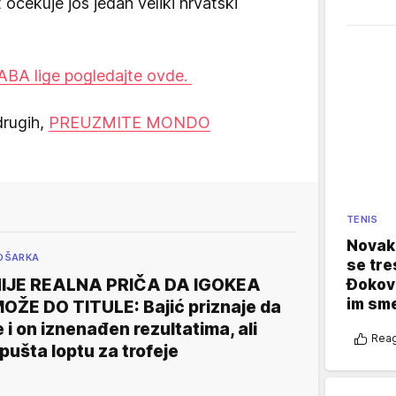
t očekuje još jedan veliki hrvatski
 ABA lige pogledajte ovde.
drugih,
PREUZMITE MONDO
TENIS
Novak 
OŠARKA
se tre
IJE REALNA PRIČA DA IGOKEA
Đokovi
im sm
OŽE DO TITULE: Bajić priznaje da
e i on iznenađen rezultatima, ali
Reag
pušta loptu za trofeje