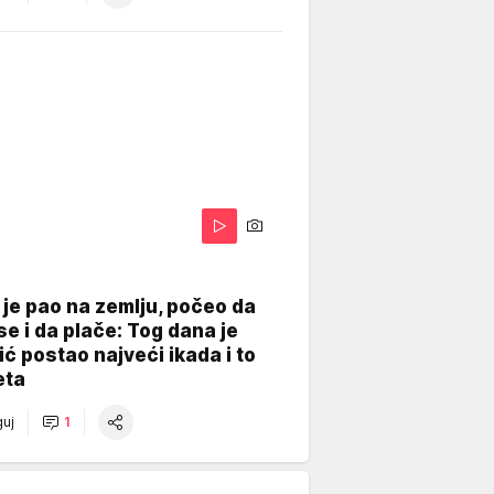
je pao na zemlju, počeo da
se i da plače: Tog dana je
ć postao najveći ikada i to
eta
uj
1